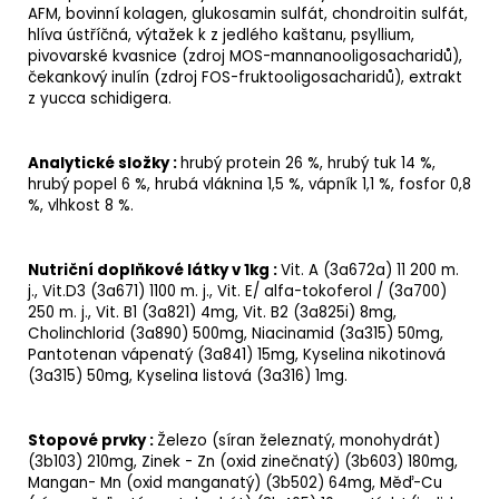
AFM, bovinní kolagen,
glukosamin sulfát
,
chondroitin sulfát
,
hlíva ústříčná, výtažek k z jedlého kaštanu,
psyllium
,
pivovarské kvasnice
(zdroj MOS-mannanooligosacharidů),
čekankový inulín (zdroj
FOS
-fruktooligosacharidů),
extrakt
z yucca schidigera
.
Analytické složky
:
hrubý protein
26 %,
hrubý tuk
14 %,
hrubý popel
6 %,
hrubá vláknina
1,5 %,
vápník
1,1 %,
fosfor
0,8
%,
vlhkost
8 %
.
Nutriční doplňkové látky v 1kg :
Vit. A
(3a672a) 11 200 m.
j.,
Vit.D3
(3a671) 1100 m. j.,
Vit. E
/ alfa-tokoferol / (3a700)
250 m. j.,
Vit. B1
(3a821) 4mg,
Vit. B2
(3a825i) 8mg,
Cholinchlorid
(3a890) 500mg,
Niacinamid
(3a315) 50mg,
Pantotenan vápenatý (3a841) 15mg, Kyselina nikotinová
(3a315) 50mg,
Kyselina listová
(3a316) 1mg.
Stopové prvky
:
Železo
(síran železnatý, monohydrát)
(3b103) 210mg,
Zinek
- Zn (oxid zinečnatý) (3b603) 180mg,
Mangan
- Mn (oxid manganatý) (3b502) 64mg,
Měď
-Cu