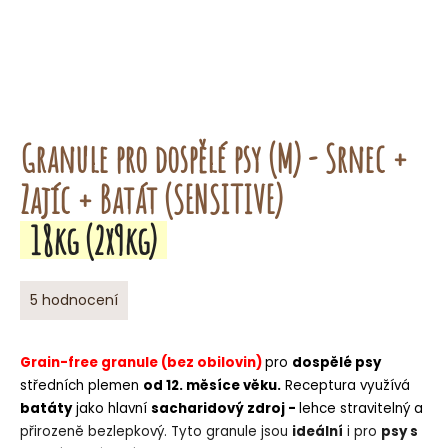
o
r
u
č
u
j
Granule pro dospělé psy (M) - Srnec +
e
m
Zajíc + Batát (SENSITIVE)
e
18kg (2x9kg)
Průměrné
5 hodnocení
hodnocení
produktu
je
Grain-free granule (bez obilovin)
pro
dospělé psy
5,0
středních plemen
od 12. měsíce věku.
Receptura využívá
z
batáty
jako hlavní
sacharidový zdroj -
lehce stravitelný a
5
přirozeně bezlepkový.
hvězdiček.
Tyto granule jsou
ideální
i pro
psy s