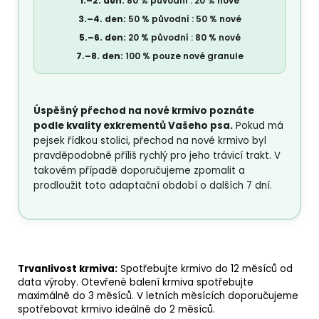
1.–2. den:
80 % původní : 20 % nové
3.–4. den:
50 % původní : 50 % nové
5.–6. den:
20 % původní : 80 % nové
7.–8. den:
100 % pouze nové granule
Úspěšný přechod na nové krmivo poznáte
podle kvality exkrementů Vašeho psa.
Pokud má
pejsek řídkou stolici, přechod na nové krmivo byl
pravděpodobně příliš rychlý pro jeho trávicí trakt. V
takovém případě doporučujeme zpomalit a
prodloužit toto adaptační období o dalších 7 dní.
Trvanlivost krmiva:
Spotřebujte krmivo do 12 měsíců od
data výroby. Otevřené balení krmiva spotřebujte
maximálně do 3 měsíců. V letních měsících doporučujeme
spotřebovat krmivo ideálně do 2 měsíců.