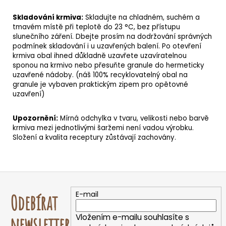
Skladování krmiva:
Skladujte na chladném, suchém a
tmavém místě při teplotě do 23 °C, bez přístupu
slunečního záření. Dbejte prosím na dodržování správných
podmínek skladování i u uzavřených balení. Po otevření
krmiva obal ihned důkladně uzavřete uzavíratelnou
sponou na krmivo nebo přesuňte granule do hermeticky
uzavřené nádoby.
(náš 100% recyklovatelný obal na
granule je vybaven praktickým zipem pro opětovné
uzavření)
Upozornění:
Mírná odchylka v tvaru, velikosti nebo barvě
krmiva mezi jednotlivými šaržemi není vadou výrobku.
Složení a kvalita receptury zůstávají zachovány.
Z
á
E-mail
Odebírat
p
a
Vložením e-mailu souhlasíte s
newsletter