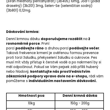
(síran měďnatý pentahydrát) (3b405) 10mg,
Jód
-I (jodid
draselný) (3b201) 3mg,
Selen
-Se (seleničitan sodný)
(3b801) 0,12mg.
Dávkování krmiva:
Denní krmnou dávku
doporučujeme
rozdělit
na
2
rovnoměrné porce
. První
porci
podávejte
ráno
a druhou
porci
podávajte večer
.
Taková frekvence krmení je ověřenou formou prevence
proti torzi žaludku, překyselení žaludku a cukrovce. Pes
musí mít vždy přístup k čerstvé vodě a po nakrmení by si
měl odpočinout. Pokud se Vám pejsek zdá příliš hubený
nebo hladový,
kontaktujte nás prostřednictvím
zákaznické podpory vpravo dole na e-shopu,
rádi vám
pomůžeme s
individuálním nastavením dávkování.
Hmotnost psa
Denní
krmná dávka
10kg
150g - 200g