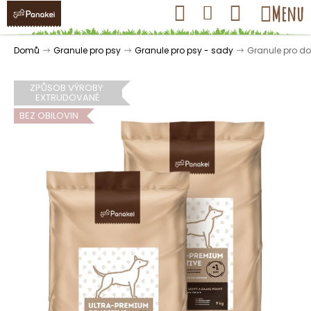
K
Přejít
Hledat
Nákupní
Menu
Přihlášení
na
o
obsah
košík
Zpět
Zpět
š
Domů
Granule pro psy
Granule pro psy - sady
Granule pro do
í
k
ZPŮSOB VÝROBY:
EXTRUDOVANÉ
BEZ OBILOVIN
C
o
p
o
t
ř
e
b
u
j