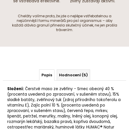
se vstřebává efektivně.
živiny zůstávají aktivní.
Cheláty volíme proto, že jde o nejlépe vstřebatelnou a
nejúčinnější formu minerálů pro psí organismus – aby
každá dávka granulí přinesla skutečný účinek, ne jen prošla
trávením.
Popis
Hodnocení (5)
Složení:
Čerstvé maso ze zvěřiny - Srnec obecný 40 %
(procenta uvedená po zpracovaní, v sušeném stavu), 15%
sladké
batáty
, zvěřinový tuk (zdroj přírodního tokoferolu a
vitamínu E), Zajíc polní 10 % (procenta uvedená po
zpracovaní, v sušeném stavu), červená řepa, mrkev,
špenát, petržel, meruňky, maliny,
lněný olej
,
konopný olej
,
rozmarýn lekářský,
bazalka pravá
,
kopřiva dvoudomá
,
ostropestřec mariánský
,
huminové látky
HUMAC® Natur