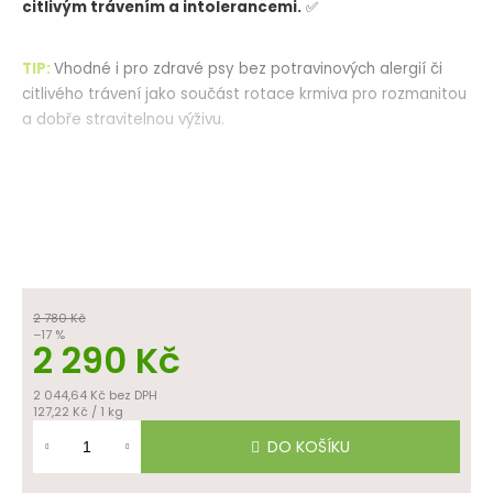
citlivým trávením
a intolerancemi.
✅
TIP:
Vhodné i pro zdravé psy bez potravinových alergií či
citlivého trávení jako součást rotace krmiva pro rozmanitou
a dobře stravitelnou výživu.
Senzitivní receptura
využívá
slovenské zvěřinové maso
ze
srnce lesního
a
zajíce polního
s příměsí
přírodních
bylin
,
olejů
a
kloubních složek
, které tvoří
vyváženou
kombinaci živin
pro dospělé psy. Krmivo je určeno pro psy
se
specifickými nároky na výživu.
2 780 Kč
–17 %
2 290 Kč
2 044,64 Kč bez DPH
BEZ LEPKU
BEZ PLNIDEL
Měrná
( např. pšenice )
(
např. kukuřice, sója )
127,22 Kč / 1 kg
cena:
DO KOŠÍKU