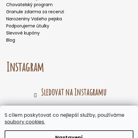
Chovatelský program
Granule zdarma za recenzi
Narozeniny Vašeho pejska
Podporujeme útulky
Slevové kupóny
Blog
Instagram
Sledovat na Instagramu
☀️🌡️ Doporučení pro letní měsíce. Během letních
S cílem poskytovat co nejlepší služby, používáme
Vytvořil Shoptet
měsíců nedoporučujeme volit doručení do
soubory cookies.
samoobslužných boxů, kde mohou být zásilky
Copyright 2026
Panakei.cz
. Všechna práva vyhrazena.
vystaveny vysokým teplotám. Jelikož naše
Upravit nastavení cookies
produkty neobsahují chemické konzervanty,
Nastavení