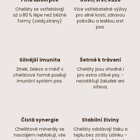
střední plemena (11–24 kg)
Cheláty se vstřebávají
Více vstřebatelné výživy
⬜
Věk psa
až o 80 % lépe než běžné
pro silné kosti, zdravou
formy (oxidy,sírany)
pokožku a lesklou srst
dospělý pes a senior (aktivní a v dobré kondici)
psa.
⬜
Aktivita psa
běžná až střední
⬜
Velikost granuly
průměr cca 10 mm
Silnější imunita
Šetrné k trávení
Zinek, železo a měď v
Cheláty jsou vhodné i
chelátové formě posilují
pro extra citlivé psy –
Hmotnost balení
imunitní systém psa.
nezatěžují žaludek ani
18 kg (2x9kg)
střeva.
Trvanlivost krmiva
12 měsíců od data výroby
Čistá synergie
Stabilní živiny
Chelátové minerály se
Cheláty odolávají tlaku a
navzájem neblokují, vše
teplu bez ztráty účinku –