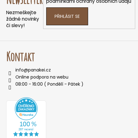
t
podmínkami ochrany osobních údajů
í
Nezmeškejte
PŘIHLÁSIT SE
žádné novinky
či slevy!
Kontakt
info
@
panakei.cz
Online podpora na webu
08:00 - 16:00 ( Pondělí - Pátek )