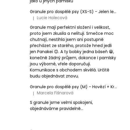
jako u jiných pamlsků
Granule pro dospělé psy (XS-S) - Jelen lesní (SENSITIVE) 3kg
Lucie Holecová
|
Hodnocení produktu je 5 z 5 hvězdiček.
Granule mají perfektní složení i velikost,
proto jsem zkusila a nelituji. Smečce moc
chutnají, nestihla jsem ani postupně
přecházet ze starého, protože hned jedli
jen Panakei 😊. A ty bobky jedna báseň 😁,
konečně žádný průjem, dokonce i pamlsky
jsou výborné, vřele doporučuji.
Komunikace s obchodem skvělá. Určitě
budu objednávat znovu.
Granule pro dospělé psy (M) - Hovězí + Krůtí 9kg
Marcela Fišnarová
|
Hodnocení produktu je 5 z 5 hvězdiček.
S granule jsme velmi spokojeni,
objednáváme pravidelně...