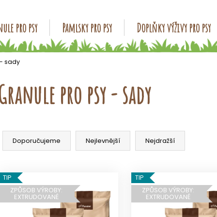
ule pro psy
Pamlsky pro psy
Doplňky výživy pro psy
Co potřebujete najít?
 - sady
Granule pro psy - sady
HLEDAT
Ř
Doporučujeme
a
Doporučujeme
Nejlevnější
Nejdražší
z
e
V
n
TIP
TIP
ý
í
ZPŮSOB VÝROBY:
ZPŮSOB VÝROBY:
p
EXTRUDOVANÉ
EXTRUDOVANÉ
p
i