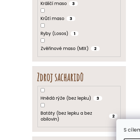
Králičí maso
3
Krůtí maso
3
Ryby (Losos)
1
Zvěřinové maso (MIX)
2
Zdroj sacharidů
Hnědá rýže (bez lepku)
3
Batáty (bez lepku a bez
2
obilovin)
S cíle