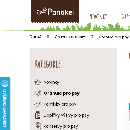
K
Přejít
na
o
obsah
Zpět
Zpět
Novinky
Gran
š
do
do
í
k
obchodu
obchodu
Domů
Granule pro psy
Granule pro psy
P
o
Přeskočit
s
kategorie
Kategorie
t
r
a
Novinky
n
Granule pro psy
n
í
Pamlsky pro psy
p
Doplňky výživy pro psy
a
Konzervy pro psy
n