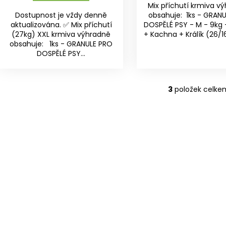
Mix příchutí krmiva v
Dostupnost je vždy denně
obsahuje: 1ks - GRAN
aktualizována. ✅ Mix příchutí
DOSPĚLÉ PSY - M - 9kg 
(27kg) XXL krmiva výhradně
+ Kachna + Králík (26/16)
obsahuje: 1ks - GRANULE PRO
DOSPĚLÉ PSY...
3
položek celke
O
v
l
á
d
a
c
í
p
r
v
k