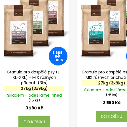
r
s
o
p
d
r
u
o
k
d
t
u
ů
k
t
3 688
KČ
ů
–10 %
Granule pro dospělé psy (L-
Granule pro dospělé p
XL-XXL) - MIX různých
příchutí (3ks)
27kg (3x9kg)
27kg (3x9kg)
Skladem - odesíláme
Skladem - odesíláme ihned
(>5 ks)
(>5 ks)
2 590 Kč
3 290 Kč
DO KOŠÍKU
DO KOŠÍKU