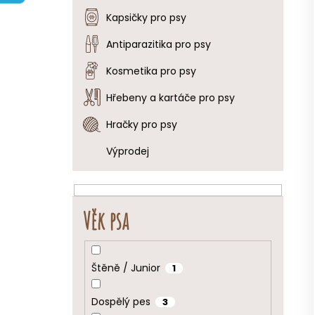
e
Kapsičky pro psy
l
Antiparazitika pro psy
Kosmetika pro psy
Hřebeny a kartáče pro psy
Hračky pro psy
Výprodej
Věk psa
Štěně / Junior
1
Dospělý pes
3