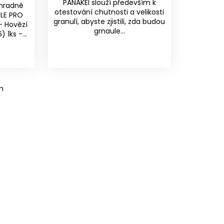
PANAKEI slouží především k
ýhradně
otestování chutnosti a velikosti
ULE PRO
granulí, abyste zjistili, zda budou
- Hovězí
grnaule...
 1ks -...
m