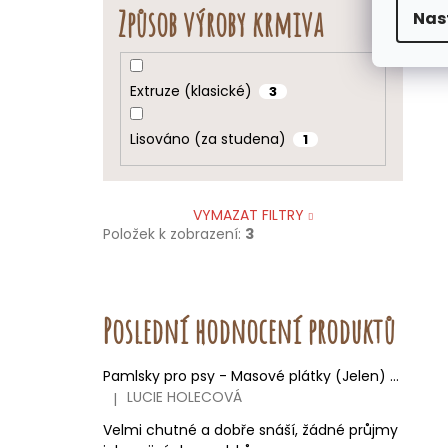
Způsob výroby krmiva
Nas
Extruze (klasické)
3
Lisováno (za studena)
1
VYMAZAT FILTRY
Položek k zobrazení:
3
Poslední hodnocení produktů
Pamlsky pro psy - Masové plátky (Jelen)
100 g
LUCIE HOLECOVÁ
|
Hodnocení produktu je 5 z 5 hvězdiček.
Velmi chutné a dobře snáší, žádné průjmy