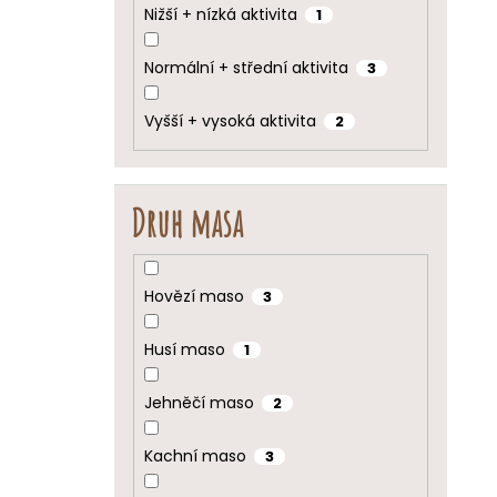
Nižší + nízká aktivita
1
Normální + střední aktivita
3
Vyšší + vysoká aktivita
2
Druh masa
Hovězí maso
3
Husí maso
1
Jehněčí maso
2
Kachní maso
3