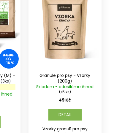
3 088
KČ
–16 %
sy (M) -
Granule pro psy - Vzorky
MIX různých příchutí (3ks)
(200g)
Skladem - odesíláme ihned
(>5 ks)
 ihned
49 Kč
DETAIL
Vzorky granulí pro psy