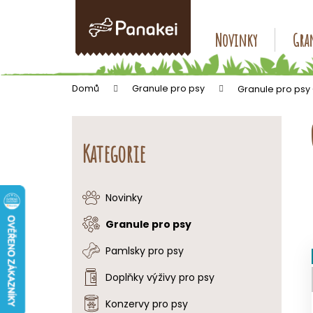
K
Přejít
na
o
obsah
Zpět
Zpět
Novinky
Gran
š
do
do
í
k
obchodu
obchodu
Domů
Granule pro psy
Granule pro psy
P
o
Přeskočit
s
kategorie
Kategorie
t
r
a
Novinky
n
Granule pro psy
n
í
Pamlsky pro psy
p
Doplňky výživy pro psy
a
Konzervy pro psy
n