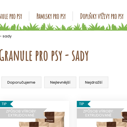
ule pro psy
Pamlsky pro psy
Doplňky výživy pro psy
Co potřebujete najít?
 - sady
Granule pro psy - sady
HLEDAT
Ř
Doporučujeme
a
Doporučujeme
Nejlevnější
Nejdražší
z
e
V
n
TIP
TIP
ý
í
ZPŮSOB VÝROBY:
ZPŮSOB VÝROBY:
p
EXTRUDOVANÉ
EXTRUDOVANÉ
p
i