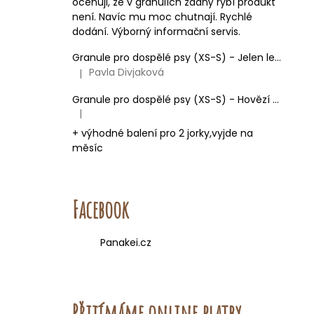
oceňuji, že v granulích žádný rybí produkt
není. Navíc mu moc chutnají. Rychlé
dodání. Výborný informační servis.
Granule pro dospělé psy (XS-S) - Jelen lesní (SENSITIVE) 9kg
Pavla Divjaková
|
Hodnocení produktu je 5 z 5 hvězdiček.
Granule pro dospělé psy (XS-S) - Hovězí + Krůtí 9kg
|
Hodnocení produktu je 5 z 5 hvězdiček.
+ výhodné balení pro 2 jorky,vyjde na
měsíc
Facebook
Panakei.cz
Přijímáme online platby