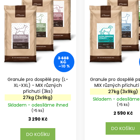
r
s
o
p
d
r
u
o
k
d
t
u
ů
k
t
3 688
KČ
ů
–10 %
Granule pro dospělé psy (L-
Granule pro dospělé p
XL-XXL) - MIX různých
příchutí (3ks)
27kg (3x9kg)
27kg (3x9kg)
Skladem - odesíláme
Skladem - odesíláme ihned
(>5 ks)
(>5 ks)
2 590 Kč
3 290 Kč
DO KOŠÍKU
DO KOŠÍKU