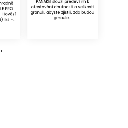
PANAKEI slouží především k
ýhradně
otestování chutnosti a velikosti
ULE PRO
granulí, abyste zjistili, zda budou
- Hovězí
grnaule...
 1ks -...
m