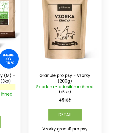
3 088
KČ
–16 %
sy (M) -
Granule pro psy - Vzorky
MIX různých příchutí (3ks)
(200g)
Skladem - odesíláme ihned
(>5 ks)
 ihned
49 Kč
DETAIL
Vzorky granulí pro psy