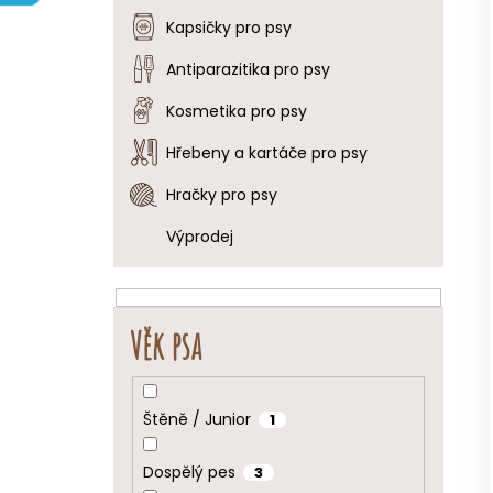
e
Kapsičky pro psy
l
Antiparazitika pro psy
Kosmetika pro psy
Hřebeny a kartáče pro psy
Hračky pro psy
Výprodej
Věk psa
Štěně / Junior
1
Dospělý pes
3