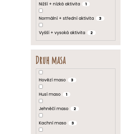
Nižší + nízká aktivita
1
Normální + střední aktivita
3
Vyšší + vysoká aktivita
2
Druh masa
Hovězí maso
3
Husí maso
1
Jehněčí maso
2
Kachní maso
3