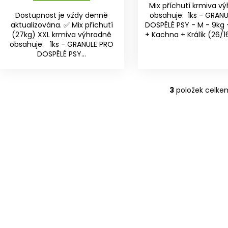
Mix příchutí krmiva v
Dostupnost je vždy denně
obsahuje: 1ks - GRAN
aktualizována. ✅ Mix příchutí
DOSPĚLÉ PSY - M - 9kg 
(27kg) XXL krmiva výhradně
+ Kachna + Králík (26/16)
obsahuje: 1ks - GRANULE PRO
DOSPĚLÉ PSY...
3
položek celke
O
v
l
á
d
a
c
í
p
r
v
k