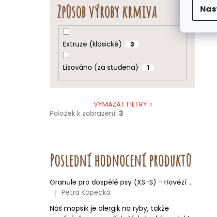
Způsob výroby krmiva
Nas
Extruze (klasické)
3
Lisováno (za studena)
1
VYMAZAT FILTRY
Položek k zobrazení:
3
Poslední hodnocení produktů
Granule pro dospělé psy (XS-S) - Hovězí + Krůtí
Petra Kopecká
|
Hodnocení produktu je 5 z 5 hvězdiček.
Náš mopsík je alergik na ryby, takže