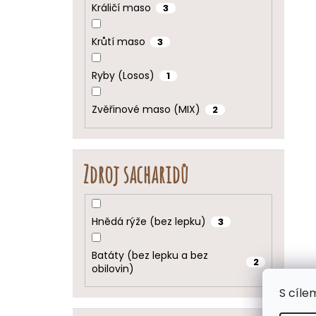
Králičí maso
3
Krůtí maso
3
Ryby (Losos)
1
Zvěřinové maso (MIX)
2
Zdroj sacharidů
Hnědá rýže (bez lepku)
3
Batáty (bez lepku a bez
2
obilovin)
S cíle