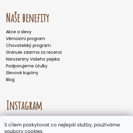
Naše benefity
Akce a slevy
Věrnostní program
Chovatelský program
Granule zdarma za recenzi
Narozeniny Vašeho pejska
Podporujeme útulky
Slevové kupóny
Blog
Instagram
☀️🌡️ Doporučení pro letní měsíce. Během letních
S cílem poskytovat co nejlepší služby, používáme
měsíců nedoporučujeme volit doručení do
Sledovat na Instagramu
soubory cookies.
samoobslužných boxů, kde mohou být zásilky