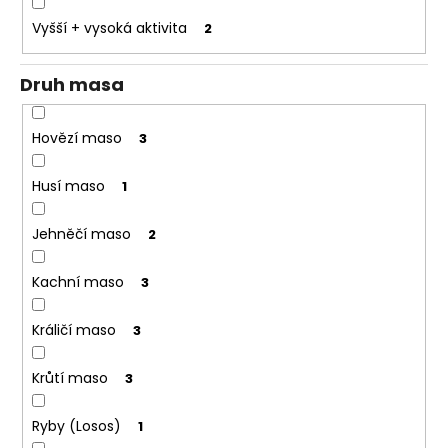
o
Vyšší + vysoká aktivita
2
r
u
Druh masa
č
u
j
Hovězí maso
3
e
m
Husí maso
1
e
Jehněčí maso
2
Kachní maso
3
Králičí maso
3
Krůtí maso
3
Ryby (Losos)
1