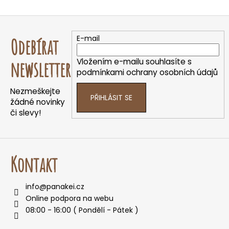
O
v
Z
l
á
á
E-mail
Odebírat
d
p
a
a
Vložením e-mailu souhlasíte s
newsletter
c
t
podmínkami ochrany osobních údajů
í
í
p
Nezmeškejte
PŘIHLÁSIT SE
r
žádné novinky
v
či slevy!
k
y
v
ý
Kontakt
p
i
info
@
panakei.cz
s
Online podpora na webu
u
08:00 - 16:00 ( Pondělí - Pátek )