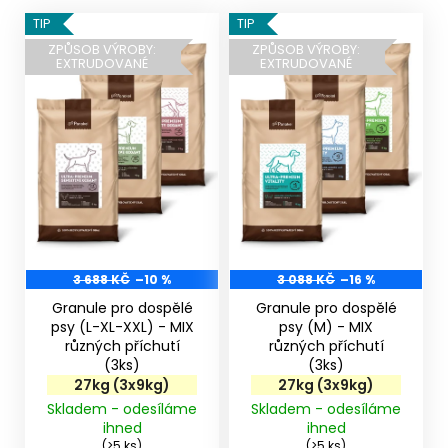
V
TIP
TIP
ý
ZPŮSOB VÝROBY:
ZPŮSOB VÝROBY:
EXTRUDOVANÉ
EXTRUDOVANÉ
p
i
s
p
r
o
d
u
k
3 688 KČ
–10 %
3 088 KČ
–16 %
t
Granule pro dospělé
Granule pro dospělé
ů
psy (L-XL-XXL) - MIX
psy (M) - MIX
různých příchutí
různých příchutí
(3ks)
(3ks)
27kg (3x9kg)
27kg (3x9kg)
Skladem - odesíláme
Skladem - odesíláme
ihned
ihned
(>5 ks)
(>5 ks)