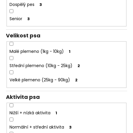
e
k
Dospělý pes
3
t
t
e
ů
Senior
3
n
a
Velikost psa
j
í
Malé plemeno (1kg - 10kg)
1
t
?
Střední plemeno (10kg - 25kg)
2
Velké plemeno (25kg - 90kg)
2
HLEDAT
Aktivita psa
Nižší + nízká aktivita
1
D
o
Normální + střední aktivita
3
p