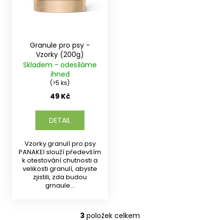
Granule pro psy -
Vzorky (200g)
Skladem - odesíláme
ihned
(>5 ks)
49 Kč
DETAIL
Vzorky granulí pro psy
PANAKEI slouží především
k otestování chutnosti a
velikosti granulí, abyste
zjistili, zda budou
grnaule...
3
položek celkem