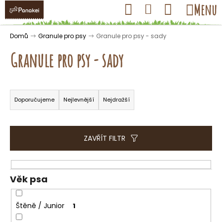
K
Přejít
Hledat
Nákupní
Menu
Přihlášení
na
o
obsah
košík
Zpět
Zpět
š
Domů
Granule pro psy
Granule pro psy - sady
í
Granule pro psy - sady
k
Ř
C
a
Doporučujeme
Nejlevnější
Nejdražší
o
z
p
e
o
n
ZAVŘÍT FILTR
t
í
ř
p
e
r
Věk psa
b
o
u
d
Štěně / Junior
1
j
u