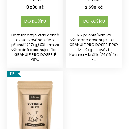
3 290 Kč
2 590 Kč
DO KOŠÍKU
DO KOŠÍKU
Dostupnost je vždy denně
Mix příchutí krmiva
aktualizována. ✅ Mix
výhradně obsahuje: 1ks -
příchutí (27kg) XXL krmiva
GRANULE PRO DOSPĚLÉ PSY
výhradně obsahuje: 1ks -
- M - 9kg - Hovězí +
GRANULE PRO DOSPĚLÉ
Kachna + Králík (26/16) 1ks
PSY...
-...
TIP