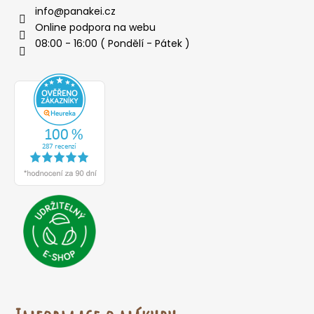
o
info
@
panakei.cz
r
Online podpora na webu
u
08:00 - 16:00 ( Pondělí - Pátek )
č
u
j
e
m
e