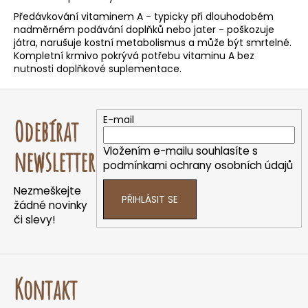
e
t
Předávkování vitaminem A - typicky při dlouhodobém
nadměrném podávání doplňků nebo jater - poškozuje
e
játra, narušuje kostní metabolismus a může být smrtelné.
n
Kompletní krmivo
pokrývá potřebu vitaminu A bez
nutnosti doplňkové suplementace.
a
j
Z
í
á
E-mail
Odebírat
t
p
?
a
Vložením e-mailu souhlasíte s
newsletter
t
podmínkami ochrany osobních údajů
í
Nezmeškejte
PŘIHLÁSIT SE
žádné novinky
HLEDAT
či slevy!
D
Kontakt
o
p