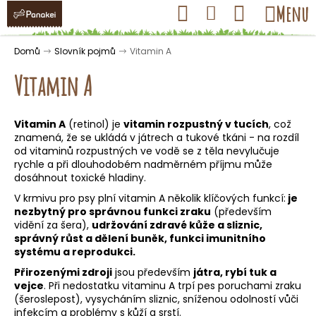
K
Přejít
Hledat
Nákupní
Menu
Přihlášení
na
o
obsah
košík
Zpět
Zpět
š
Domů
Slovník pojmů
Vitamin A
í
Vitamin A
k
Vitamin A
(retinol) je
vitamin rozpustný v tucích
, což
C
znamená, že se ukládá v játrech a tukové tkáni - na rozdíl
o
od vitaminů rozpustných ve vodě se z těla nevylučuje
rychle a při dlouhodobém nadměrném příjmu může
p
dosáhnout toxické hladiny.
o
V krmivu pro psy plní vitamin A několik klíčových funkcí:
je
t
nezbytný pro správnou funkci zraku
(především
ř
vidění za šera),
udržování zdravé kůže a sliznic,
správný růst a dělení buněk, funkci imunitního
e
systému a reprodukci.
b
Přirozenými zdroji
jsou především
játra, rybí tuk a
u
vejce
. Při nedostatku vitaminu A trpí pes poruchami zraku
j
(šeroslepost), vysycháním sliznic, sníženou odolností vůči
infekcím a problémy s kůží a srstí.