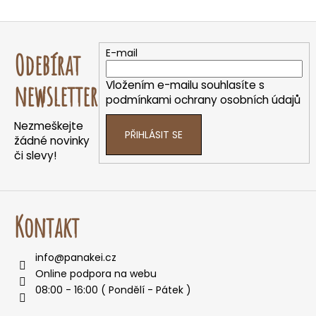
O
v
Z
l
á
á
E-mail
Odebírat
d
p
a
a
Vložením e-mailu souhlasíte s
newsletter
c
t
podmínkami ochrany osobních údajů
í
í
p
Nezmeškejte
PŘIHLÁSIT SE
r
žádné novinky
v
či slevy!
k
y
v
ý
Kontakt
p
i
info
@
panakei.cz
s
Online podpora na webu
u
08:00 - 16:00 ( Pondělí - Pátek )