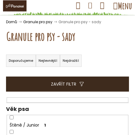
K
Přejít
Hledat
Nákupní
Menu
Přihlášení
na
o
obsah
košík
Zpět
Zpět
š
Domů
Granule pro psy
Granule pro psy - sady
í
Granule pro psy - sady
k
Ř
C
a
Doporučujeme
Nejlevnější
Nejdražší
o
z
p
e
o
n
ZAVŘÍT FILTR
t
í
ř
p
e
r
Věk psa
b
o
u
d
Štěně / Junior
1
j
u