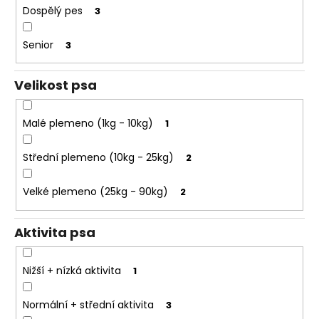
e
k
Dospělý pes
3
t
t
e
ů
Senior
3
n
a
Velikost psa
j
í
Malé plemeno (1kg - 10kg)
1
t
?
Střední plemeno (10kg - 25kg)
2
Velké plemeno (25kg - 90kg)
2
HLEDAT
Aktivita psa
Nižší + nízká aktivita
1
D
o
Normální + střední aktivita
3
p