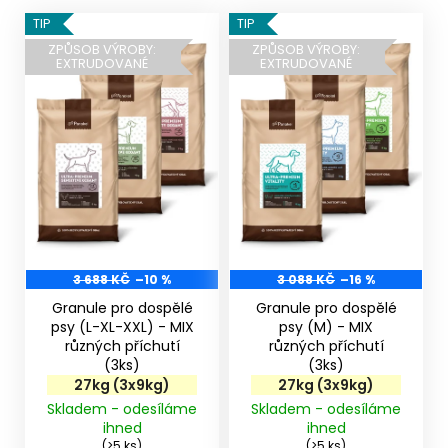
V
TIP
TIP
ý
ZPŮSOB VÝROBY:
ZPŮSOB VÝROBY:
EXTRUDOVANÉ
EXTRUDOVANÉ
p
i
s
p
r
o
d
u
k
3 688 KČ
–10 %
3 088 KČ
–16 %
t
Granule pro dospělé
Granule pro dospělé
ů
psy (L-XL-XXL) - MIX
psy (M) - MIX
různých příchutí
různých příchutí
(3ks)
(3ks)
27kg (3x9kg)
27kg (3x9kg)
Skladem - odesíláme
Skladem - odesíláme
ihned
ihned
(>5 ks)
(>5 ks)