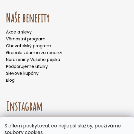
Naše benefity
Akce a slevy
Věrnostní program
Chovatelský program
Granule zdarma za recenzi
Narozeniny Vašeho pejska
Podporujeme útulky
Slevové kupóny
Blog
Instagram
☀️🌡️ Doporučení pro letní měsíce. Během letních
S cílem poskytovat co nejlepší služby, používáme
měsíců nedoporučujeme volit doručení do
Sledovat na Instagramu
soubory cookies.
samoobslužných boxů, kde mohou být zásilky