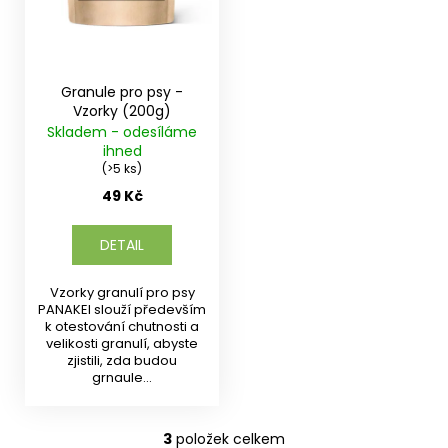
Granule pro psy -
Vzorky (200g)
Skladem - odesíláme
ihned
(>5 ks)
49 Kč
DETAIL
Vzorky granulí pro psy
PANAKEI slouží především
k otestování chutnosti a
velikosti granulí, abyste
zjistili, zda budou
grnaule...
3
položek celkem