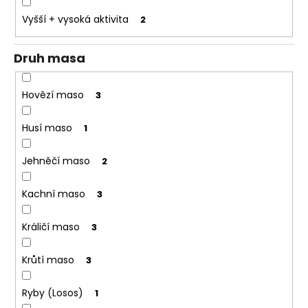
o
Vyšší + vysoká aktivita
2
r
u
Druh masa
č
u
j
Hovězí maso
3
e
m
Husí maso
1
e
Jehněčí maso
2
Kachní maso
3
Králičí maso
3
Krůtí maso
3
Ryby (Losos)
1