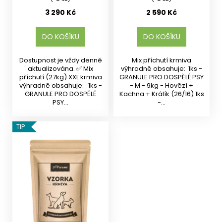
3 290 Kč
2 590 Kč
DO KOŠÍKU
DO KOŠÍKU
Dostupnost je vždy denně
Mix příchutí krmiva
aktualizována. ✅ Mix
výhradně obsahuje: 1ks -
příchutí (27kg) XXL krmiva
GRANULE PRO DOSPĚLÉ PSY
výhradně obsahuje: 1ks -
- M - 9kg - Hovězí +
GRANULE PRO DOSPĚLÉ
Kachna + Králík (26/16) 1ks
PSY...
-...
TIP