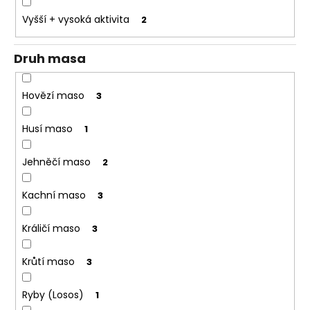
o
Vyšší + vysoká aktivita
2
r
u
Druh masa
č
u
j
Hovězí maso
3
e
m
Husí maso
1
e
Jehněčí maso
2
Kachní maso
3
Králičí maso
3
Krůtí maso
3
Ryby (Losos)
1