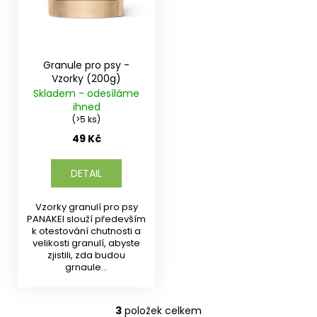
Granule pro psy -
Vzorky (200g)
Skladem - odesíláme
ihned
(>5 ks)
49 Kč
DETAIL
Vzorky granulí pro psy
PANAKEI slouží především
k otestování chutnosti a
velikosti granulí, abyste
zjistili, zda budou
grnaule...
3
položek celkem