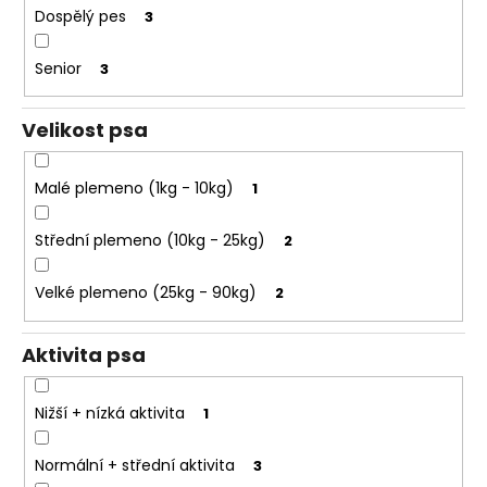
e
k
Dospělý pes
3
t
t
e
ů
Senior
3
n
a
Velikost psa
j
í
Malé plemeno (1kg - 10kg)
1
t
?
Střední plemeno (10kg - 25kg)
2
Velké plemeno (25kg - 90kg)
2
HLEDAT
Aktivita psa
Nižší + nízká aktivita
1
D
o
Normální + střední aktivita
3
p