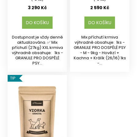
3 290 Kč
2 590 Kč
DO KOŠÍKU
DO KOŠÍKU
Dostupnost je vždy denně
Mix příchutí krmiva
aktualizována. ✅ Mix
výhradně obsahuje: 1ks -
příchutí (27kg) XXL krmiva
GRANULE PRO DOSPĚLÉ PSY
výhradně obsahuje: 1ks -
- M - 9kg - Hovězí +
GRANULE PRO DOSPĚLÉ
Kachna + Králík (26/16) 1ks
PSY...
-...
TIP