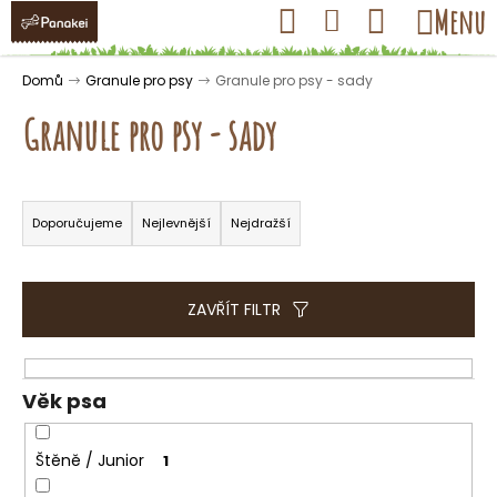
K
Přejít
Hledat
Nákupní
Menu
Přihlášení
na
o
obsah
košík
Zpět
Zpět
š
Domů
Granule pro psy
Granule pro psy - sady
í
Granule pro psy - sady
k
Ř
C
a
Doporučujeme
Nejlevnější
Nejdražší
o
z
p
e
o
n
ZAVŘÍT FILTR
t
í
ř
p
e
r
Věk psa
b
o
u
d
Štěně / Junior
1
j
u