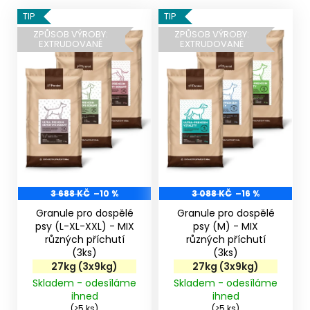
V
TIP
TIP
ý
ZPŮSOB VÝROBY:
ZPŮSOB VÝROBY:
EXTRUDOVANÉ
EXTRUDOVANÉ
p
i
s
p
r
o
d
u
k
3 688 KČ
–10 %
3 088 KČ
–16 %
t
Granule pro dospělé
Granule pro dospělé
ů
psy (L-XL-XXL) - MIX
psy (M) - MIX
různých příchutí
různých příchutí
(3ks)
(3ks)
27kg (3x9kg)
27kg (3x9kg)
Skladem - odesíláme
Skladem - odesíláme
ihned
ihned
(>5 ks)
(>5 ks)