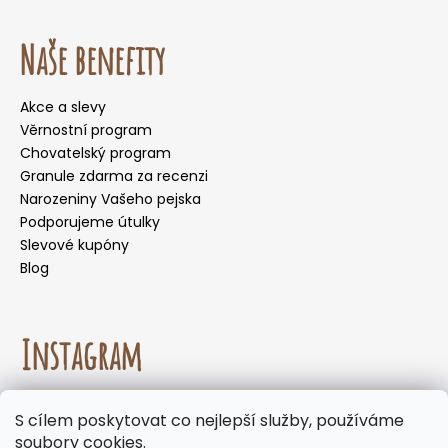
Naše benefity
Akce a slevy
Věrnostní program
Chovatelský program
Granule zdarma za recenzi
Narozeniny Vašeho pejska
Podporujeme útulky
Slevové kupóny
Blog
Instagram
☀️🌡️ Doporučení pro letní měsíce. Během letních
S cílem poskytovat co nejlepší služby, používáme
měsíců nedoporučujeme volit doručení do
Sledovat na Instagramu
soubory cookies.
samoobslužných boxů, kde mohou být zásilky