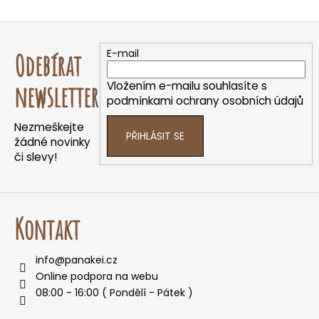
O
v
Z
l
á
á
E-mail
Odebírat
d
p
a
a
Vložením e-mailu souhlasíte s
newsletter
c
t
podmínkami ochrany osobních údajů
í
í
p
Nezmeškejte
PŘIHLÁSIT SE
r
žádné novinky
v
či slevy!
k
y
v
ý
Kontakt
p
i
info
@
panakei.cz
s
Online podpora na webu
u
08:00 - 16:00 ( Pondělí - Pátek )