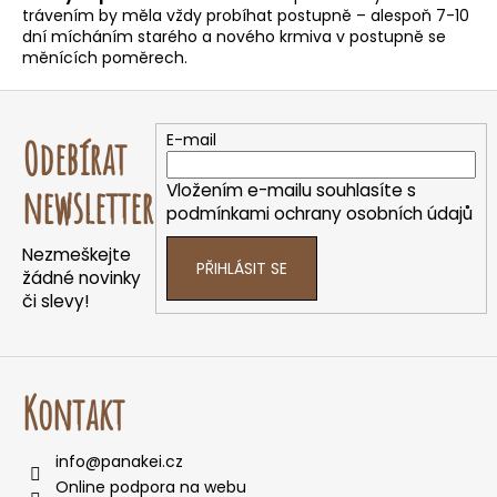
e
trávením by měla vždy probíhat postupně – alespoň 7-10
t
dní mícháním starého a nového krmiva v postupně se
e
měnících poměrech.
n
Z
a
á
E-mail
Odebírat
j
p
í
a
Vložením e-mailu souhlasíte s
newsletter
t
t
podmínkami ochrany osobních údajů
?
í
Nezmeškejte
PŘIHLÁSIT SE
žádné novinky
či slevy!
HLEDAT
Kontakt
D
info
@
panakei.cz
o
Online podpora na webu
p