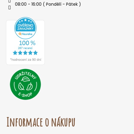
08:00 - 16:00 ( Pondělí - Pátek )
o
r
u
č
u
j
e
m
e
Informace o nákupu