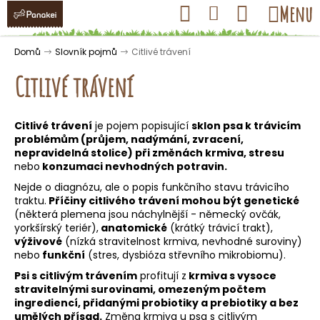
K
Přejít
Hledat
Nákupní
Menu
Přihlášení
na
o
obsah
košík
Zpět
Zpět
š
Domů
Slovník pojmů
Citlivé trávení
í
Citlivé trávení
k
Citlivé trávení
je pojem popisující
sklon psa k trávicím
C
problémům (průjem, nadýmání, zvracení,
o
nepravidelná stolice) při změnách krmiva, stresu
nebo
konzumaci nevhodných potravin.
p
Nejde o diagnózu, ale o popis funkčního stavu trávicího
o
traktu.
Příčiny citlivého trávení mohou být genetické
t
(některá plemena jsou náchylnější - německý ovčák,
ř
yorkšírský teriér),
anatomické
(krátký trávicí trakt),
výživové
(nízká
stravitelnost krmiva
, nevhodné suroviny)
e
nebo
funkční
(stres, dysbióza střevního mikrobiomu).
b
Psi s citlivým trávením
profitují z
krmiva s vysoce
u
stravitelnými surovinami, omezeným počtem
j
ingrediencí, přidanými probiotiky a prebiotiky a bez
umělých přísad.
Změna krmiva u psa s citlivým