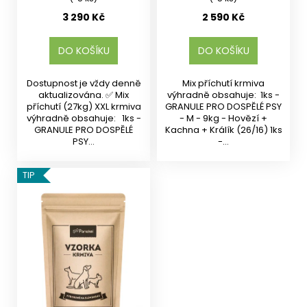
3 290 Kč
2 590 Kč
DO KOŠÍKU
DO KOŠÍKU
Dostupnost je vždy denně
Mix příchutí krmiva
aktualizována. ✅ Mix
výhradně obsahuje: 1ks -
příchutí (27kg) XXL krmiva
GRANULE PRO DOSPĚLÉ PSY
výhradně obsahuje: 1ks -
- M - 9kg - Hovězí +
GRANULE PRO DOSPĚLÉ
Kachna + Králík (26/16) 1ks
PSY...
-...
TIP