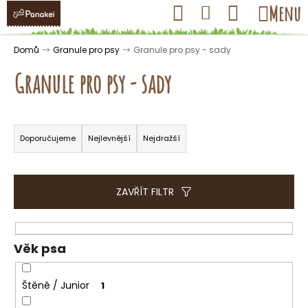
K
Přejít
Hledat
Nákupní
Menu
Přihlášení
na
o
obsah
košík
Zpět
Zpět
š
Domů
Granule pro psy
Granule pro psy - sady
í
Granule pro psy - sady
k
Ř
C
a
Doporučujeme
Nejlevnější
Nejdražší
o
z
p
e
o
n
ZAVŘÍT FILTR
t
í
ř
p
e
r
Věk psa
b
o
u
d
Štěně / Junior
1
j
u