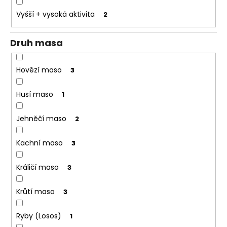
o
Vyšší + vysoká aktivita
2
r
u
Druh masa
č
u
j
Hovězí maso
3
e
m
Husí maso
1
e
Jehněčí maso
2
Kachní maso
3
Králičí maso
3
Krůtí maso
3
Ryby (Losos)
1