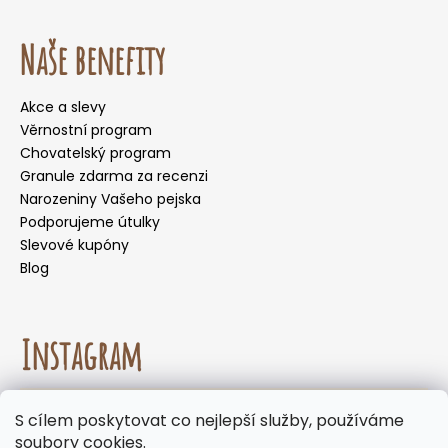
Naše benefity
Akce a slevy
Věrnostní program
Chovatelský program
Granule zdarma za recenzi
Narozeniny Vašeho pejska
Podporujeme útulky
Slevové kupóny
Blog
Instagram
☀️🌡️ Doporučení pro letní měsíce. Během letních
S cílem poskytovat co nejlepší služby, používáme
měsíců nedoporučujeme volit doručení do
Sledovat na Instagramu
soubory cookies.
samoobslužných boxů, kde mohou být zásilky