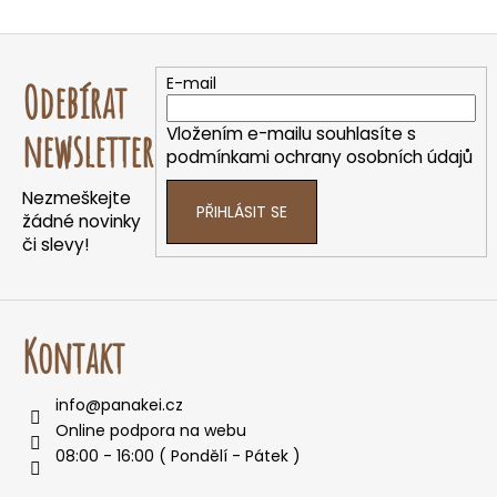
O
v
Z
l
á
á
E-mail
Odebírat
d
p
a
a
Vložením e-mailu souhlasíte s
newsletter
c
t
podmínkami ochrany osobních údajů
í
í
p
Nezmeškejte
PŘIHLÁSIT SE
r
žádné novinky
v
či slevy!
k
y
v
ý
Kontakt
p
i
info
@
panakei.cz
s
Online podpora na webu
u
08:00 - 16:00 ( Pondělí - Pátek )