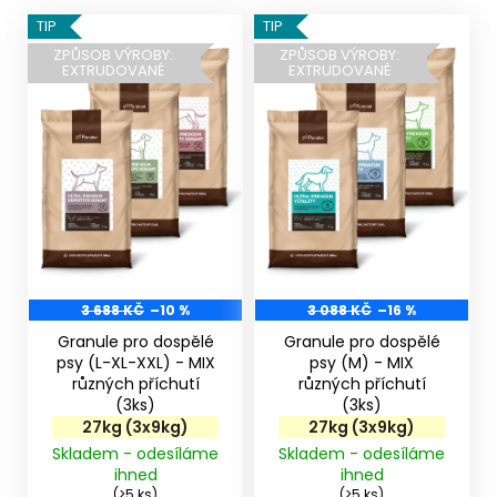
V
TIP
TIP
ý
ZPŮSOB VÝROBY:
ZPŮSOB VÝROBY:
EXTRUDOVANÉ
EXTRUDOVANÉ
p
i
s
p
r
o
d
u
k
3 688 KČ
–10 %
3 088 KČ
–16 %
t
Granule pro dospělé
Granule pro dospělé
ů
psy (L-XL-XXL) - MIX
psy (M) - MIX
různých příchutí
různých příchutí
(3ks)
(3ks)
27kg (3x9kg)
27kg (3x9kg)
Skladem - odesíláme
Skladem - odesíláme
ihned
ihned
(>5 ks)
(>5 ks)