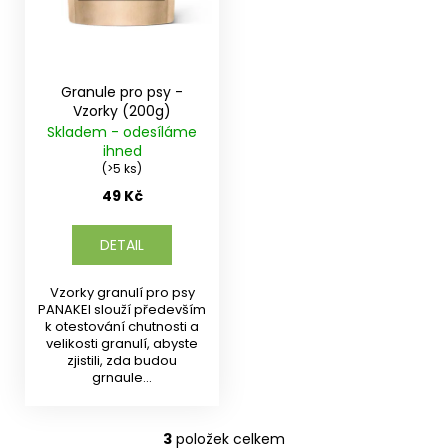
Granule pro psy -
Vzorky (200g)
Skladem - odesíláme
ihned
(>5 ks)
49 Kč
DETAIL
Vzorky granulí pro psy
PANAKEI slouží především
k otestování chutnosti a
velikosti granulí, abyste
zjistili, zda budou
grnaule...
3
položek celkem