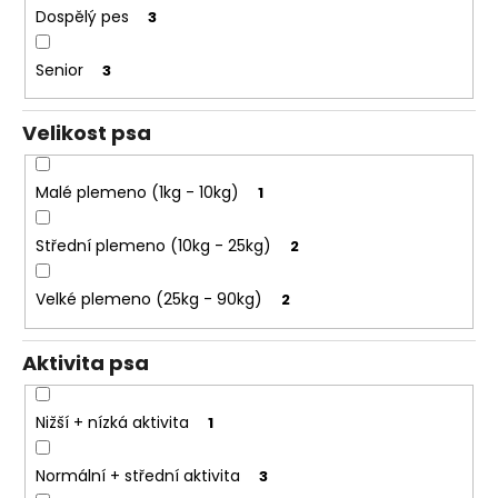
e
k
Dospělý pes
3
t
t
e
ů
Senior
3
n
a
Velikost psa
j
í
Malé plemeno (1kg - 10kg)
1
t
?
Střední plemeno (10kg - 25kg)
2
Velké plemeno (25kg - 90kg)
2
HLEDAT
Aktivita psa
Nižší + nízká aktivita
1
D
o
Normální + střední aktivita
3
p