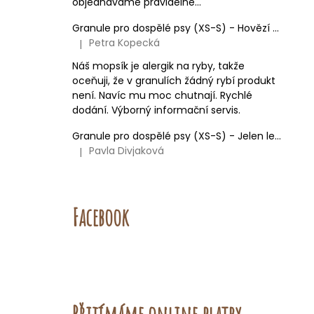
objednáváme pravidelně...
Granule pro dospělé psy (XS-S) - Hovězí + Krůtí
Petra Kopecká
|
Hodnocení produktu je 5 z 5 hvězdiček.
Náš mopsík je alergik na ryby, takže
oceňuji, že v granulích žádný rybí produkt
není. Navíc mu moc chutnají. Rychlé
dodání. Výborný informační servis.
Granule pro dospělé psy (XS-S) - Jelen lesní (SENSITIVE) 9kg
Pavla Divjaková
|
Hodnocení produktu je 5 z 5 hvězdiček.
Facebook