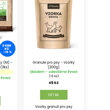
3 088
KČ
–16 %
sy (M) -
Granule pro psy - Vzorky
MIX různých příchutí (3ks)
(200g)
Skladem - odesíláme ihned
(>5 ks)
 ihned
49 Kč
DETAIL
Vzorky granulí pro psy