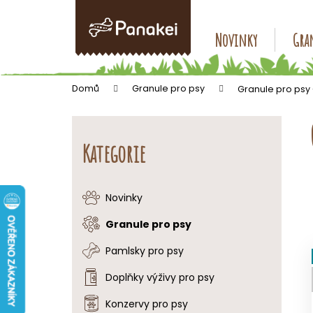
K
Přejít
na
o
obsah
Zpět
Zpět
Novinky
Gran
š
do
do
í
k
obchodu
obchodu
Domů
Granule pro psy
Granule pro psy
P
o
Přeskočit
s
kategorie
Kategorie
t
r
a
Novinky
n
Granule pro psy
n
í
Pamlsky pro psy
p
Doplňky výživy pro psy
a
Konzervy pro psy
n