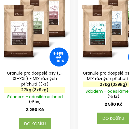
r
s
o
p
d
r
u
o
k
d
t
u
ů
k
t
3 688
KČ
ů
–10 %
Granule pro dospělé psy (L-
Granule pro dospělé p
XL-XXL) - MIX různých
příchutí (3ks)
27kg (3x9kg)
27kg (3x9kg)
Skladem - odesíláme
Skladem - odesíláme ihned
(>5 ks)
(>5 ks)
2 590 Kč
3 290 Kč
DO KOŠÍKU
DO KOŠÍKU