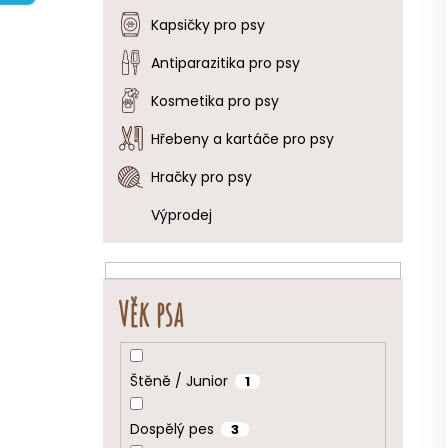
e
Kapsičky pro psy
l
Antiparazitika pro psy
Kosmetika pro psy
Hřebeny a kartáče pro psy
Hračky pro psy
Výprodej
Věk psa
Štěně / Junior
1
Dospělý pes
3