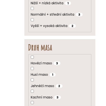
Nižší + nízká aktivita
1
Normální + střední aktivita
3
Vyšší + vysoká aktivita
2
Druh masa
Hovězí maso
3
Husí maso
1
Jehněčí maso
2
Kachní maso
3