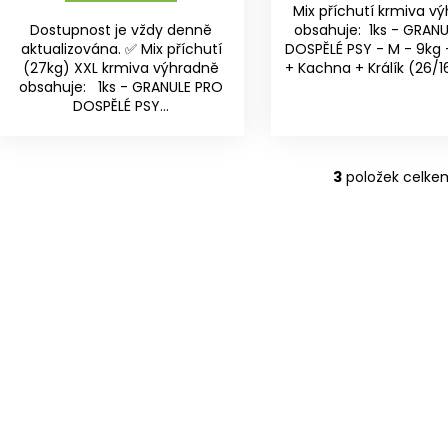
Mix příchutí krmiva v
Dostupnost je vždy denně
obsahuje: 1ks - GRAN
aktualizována. ✅ Mix příchutí
DOSPĚLÉ PSY - M - 9kg 
(27kg) XXL krmiva výhradně
+ Kachna + Králík (26/16)
obsahuje: 1ks - GRANULE PRO
DOSPĚLÉ PSY...
3
položek celke
O
v
l
á
d
a
c
í
p
r
v
k