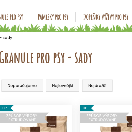
ule pro psy
Pamlsky pro psy
Doplňky výživy pro psy
Co potřebujete najít?
 - sady
Granule pro psy - sady
HLEDAT
Ř
Doporučujeme
a
Doporučujeme
Nejlevnější
Nejdražší
z
e
V
n
TIP
TIP
ý
í
ZPŮSOB VÝROBY:
ZPŮSOB VÝROBY:
p
EXTRUDOVANÉ
EXTRUDOVANÉ
p
i