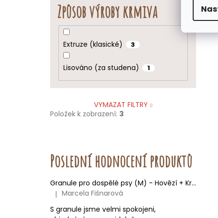
Způsob výroby krmiva
Nas
Extruze (klasické)
3
Lisováno (za studena)
1
VYMAZAT FILTRY
Položek k zobrazení:
3
Poslední hodnocení produktů
Granule pro dospělé psy (M) - Hovězí + Krůtí 9kg
Marcela Fišnarová
|
Hodnocení produktu je 5 z 5 hvězdiček.
S granule jsme velmi spokojeni,