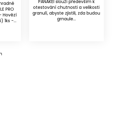
PANAKEI slouží především k
ýhradně
otestování chutnosti a velikosti
ULE PRO
granulí, abyste zjistili, zda budou
- Hovězí
grnaule...
 1ks -...
m