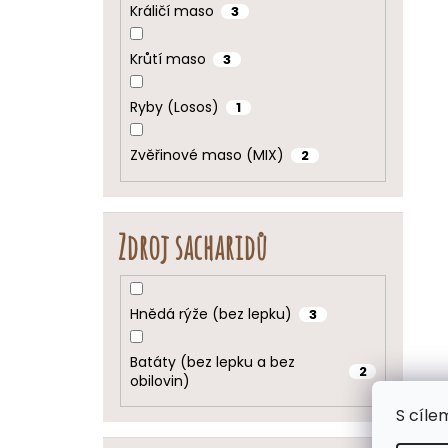
Králičí maso
3
Krůtí maso
3
Ryby (Losos)
1
Zvěřinové maso (MIX)
2
Zdroj sacharidů
Hnědá rýže (bez lepku)
3
Batáty (bez lepku a bez
2
obilovin)
S cíle