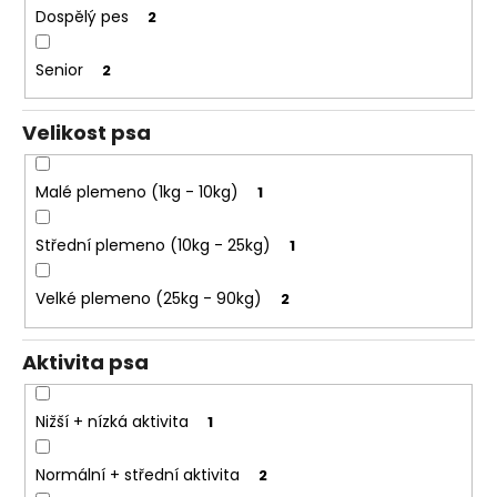
e
k
Dospělý pes
2
t
t
e
ů
Senior
2
n
a
Velikost psa
j
í
Malé plemeno (1kg - 10kg)
1
t
?
Střední plemeno (10kg - 25kg)
1
Velké plemeno (25kg - 90kg)
2
HLEDAT
Aktivita psa
Nižší + nízká aktivita
1
D
o
Normální + střední aktivita
2
p