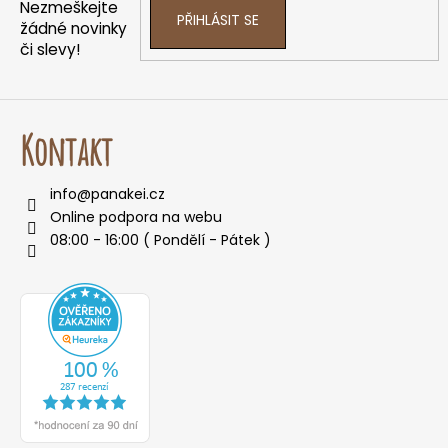
í
p
Nezmeškejte
PŘIHLÁSIT SE
r
žádné novinky
v
či slevy!
k
y
v
ý
Kontakt
p
i
info
@
panakei.cz
s
Online podpora na webu
u
08:00 - 16:00 ( Pondělí - Pátek )