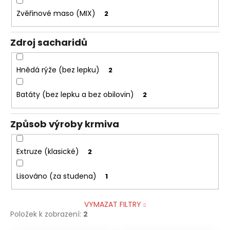
Zvěřinové maso (MIX)
2
Zdroj sacharidů
Hnědá rýže (bez lepku)
2
Batáty (bez lepku a bez obilovin)
2
Způsob výroby krmiva
Extruze (klasické)
2
Lisováno (za studena)
1
VYMAZAT FILTRY
Položek k zobrazení:
2