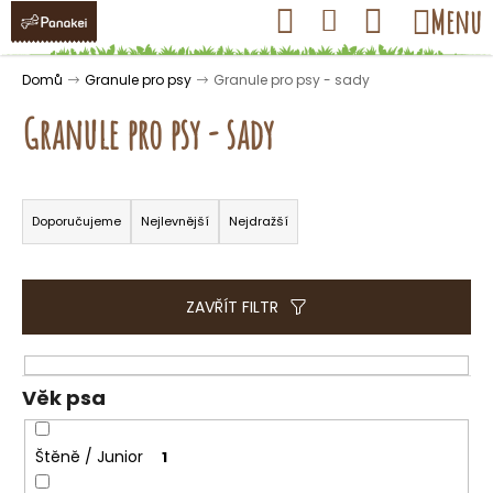
K
Přejít
Hledat
Nákupní
Menu
Přihlášení
na
o
obsah
košík
Zpět
Zpět
š
Domů
Granule pro psy
Granule pro psy - sady
í
Granule pro psy - sady
k
Ř
C
a
Doporučujeme
Nejlevnější
Nejdražší
o
z
p
e
o
n
ZAVŘÍT FILTR
t
í
ř
p
e
r
Věk psa
b
o
u
d
Štěně / Junior
1
j
u