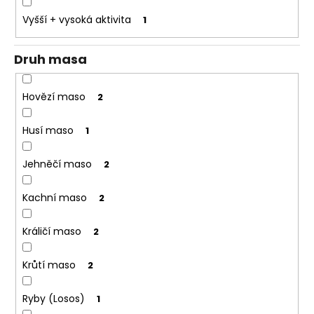
o
Vyšší + vysoká aktivita
1
r
u
Druh masa
č
u
j
Hovězí maso
2
e
m
Husí maso
1
e
Jehněčí maso
2
Kachní maso
2
Králičí maso
2
Krůtí maso
2
Ryby (Losos)
1