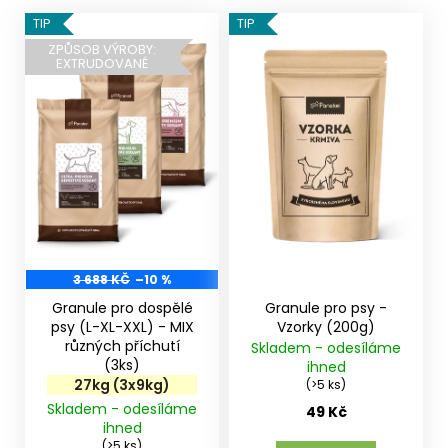
V
TIP
TIP
ý
ZPŮSOB VÝROBY:
EXTRUDOVANÉ
p
i
s
p
r
o
d
u
k
3 688 KČ
–10 %
t
Granule pro dospělé
Granule pro psy -
ů
psy (L-XL-XXL) - MIX
Vzorky (200g)
různých příchutí
Skladem - odesíláme
(3ks)
ihned
27kg (3x9kg)
(>5 ks)
Skladem - odesíláme
49 Kč
ihned
(>5 ks)