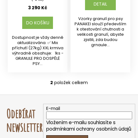
DETAIL
3 290 Kč
Vzorky granulí pro psy
DO KOŠÍKU
PANAKEI slouží především
k otestování chutnosti a
velikosti granulí, abyste
Dostupnost je vždy denně
zjistili, zda budou
aktualizována. ✅ Mix
grnaule...
příchutí (27kg) XXL krmiva
výhradně obsahuje: 1ks -
GRANULE PRO DOSPĚLÉ
PSY...
2
položek celkem
O
v
Z
l
á
á
E-mail
Odebírat
d
p
a
a
Vložením e-mailu souhlasíte s
newsletter
c
t
podmínkami ochrany osobních údajů
í