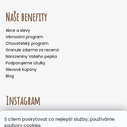
Naše benefity
Akce a slevy
Věrnostní program
Chovatelský program
Granule zdarma za recenzi
Narozeniny Vašeho pejska
Podporujeme útulky
Slevové kupóny
Blog
Instagram
☀️🌡️ Doporučení pro letní měsíce. Během letních
S cílem poskytovat co nejlepší služby, používáme
měsíců nedoporučujeme volit doručení do
Sledovat na Instagramu
soubory cookies.
samoobslužných boxů, kde mohou být zásilky