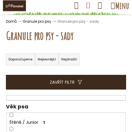
K
Přejít
Hledat
Nákupní
Menu
Přihlášení
na
o
obsah
košík
Zpět
Zpět
š
Domů
Granule pro psy
Granule pro psy - sady
í
Granule pro psy - sady
k
Ř
C
a
Doporučujeme
Nejlevnější
Nejdražší
o
z
p
e
o
n
ZAVŘÍT FILTR
t
í
ř
p
e
r
Věk psa
b
o
u
d
Štěně / Junior
1
j
u