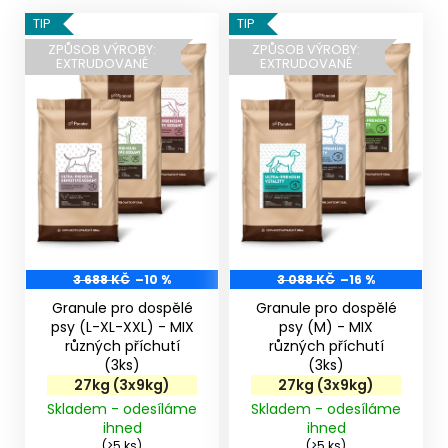
V
TIP
TIP
ý
ZPŮSOB VÝROBY:
ZPŮSOB VÝROBY:
EXTRUDOVANÉ
EXTRUDOVANÉ
p
i
s
p
r
o
d
u
k
3 688 KČ
–10 %
3 088 KČ
–16 %
t
Granule pro dospělé
Granule pro dospělé
ů
psy (L-XL-XXL) - MIX
psy (M) - MIX
různých příchutí
různých příchutí
(3ks)
(3ks)
27kg (3x9kg)
27kg (3x9kg)
Skladem - odesíláme
Skladem - odesíláme
ihned
ihned
(>5 ks)
(>5 ks)