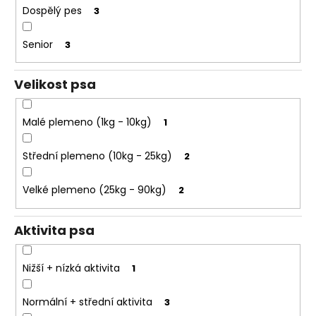
e
k
Dospělý pes
3
t
t
e
ů
Senior
3
n
a
Velikost psa
j
í
Malé plemeno (1kg - 10kg)
1
t
?
Střední plemeno (10kg - 25kg)
2
Velké plemeno (25kg - 90kg)
2
HLEDAT
Aktivita psa
Nižší + nízká aktivita
1
D
o
Normální + střední aktivita
3
p