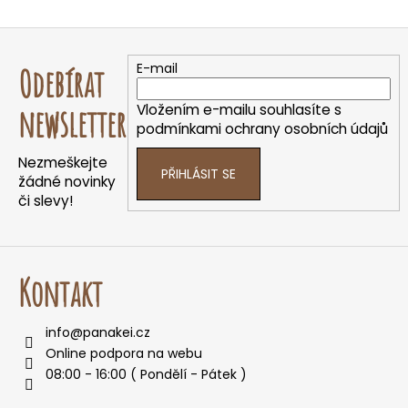
O
v
Z
l
á
á
E-mail
Odebírat
d
p
a
a
Vložením e-mailu souhlasíte s
newsletter
c
t
podmínkami ochrany osobních údajů
í
í
p
Nezmeškejte
PŘIHLÁSIT SE
r
žádné novinky
v
či slevy!
k
y
v
ý
Kontakt
p
i
info
@
panakei.cz
s
Online podpora na webu
u
08:00 - 16:00 ( Pondělí - Pátek )