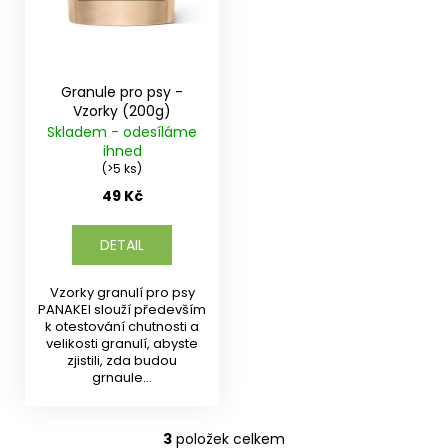
Granule pro psy -
Vzorky (200g)
Skladem - odesíláme
ihned
(>5 ks)
49 Kč
DETAIL
Vzorky granulí pro psy
PANAKEI slouží především
k otestování chutnosti a
velikosti granulí, abyste
zjistili, zda budou
grnaule...
3
položek celkem