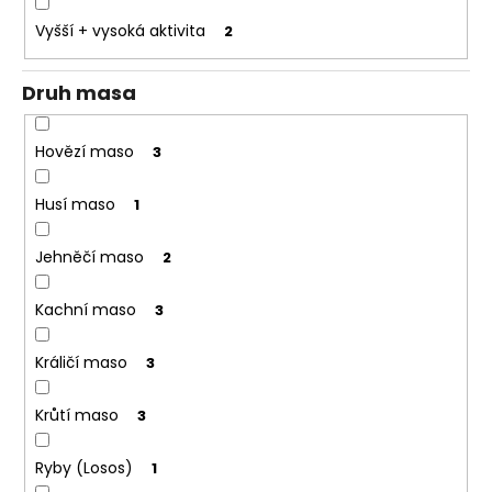
o
Vyšší + vysoká aktivita
2
r
u
Druh masa
č
u
j
Hovězí maso
3
e
m
Husí maso
1
e
Jehněčí maso
2
Kachní maso
3
Králičí maso
3
Krůtí maso
3
Ryby (Losos)
1