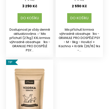
3 290 Kč
2 590 Kč
DO KOŠÍKU
DO KOŠÍKU
Dostupnost je vždy denně
Mix příchutí krmiva
aktualizována. ✅ Mix
výhradně obsahuje: 1ks -
příchutí (27kg) XXL krmiva
GRANULE PRO DOSPĚLÉ PSY
výhradně obsahuje: 1ks -
- M - 9kg - Hovězí +
GRANULE PRO DOSPĚLÉ
Kachna + Králík (26/16) 1ks
PSY...
-...
TIP