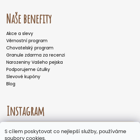
Naše benefity
Akce a slevy
Věrnostní program
Chovatelský program
Granule zdarma za recenzi
Narozeniny Vašeho pejska
Podporujeme útulky
Slevové kupóny
Blog
Instagram
☀️🌡️ Doporučení pro letní měsíce. Během letních
S cílem poskytovat co nejlepší služby, používáme
měsíců nedoporučujeme volit doručení do
Sledovat na Instagramu
soubory cookies.
samoobslužných boxů, kde mohou být zásilky