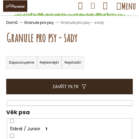
K
Přejít
Hledat
Nákupní
Menu
Přihlášení
na
o
obsah
košík
Zpět
Zpět
š
Domů
Granule pro psy
Granule pro psy - sady
í
Granule pro psy - sady
k
Ř
C
a
Doporučujeme
Nejlevnější
Nejdražší
o
z
p
e
o
n
ZAVŘÍT FILTR
t
í
ř
p
e
r
Věk psa
b
o
u
d
Štěně / Junior
1
j
u