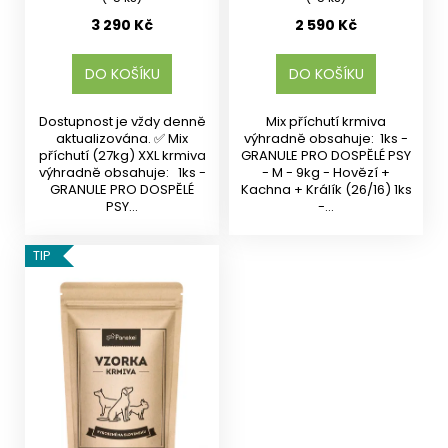
3 290 Kč
2 590 Kč
DO KOŠÍKU
DO KOŠÍKU
Dostupnost je vždy denně
Mix příchutí krmiva
aktualizována. ✅ Mix
výhradně obsahuje: 1ks -
příchutí (27kg) XXL krmiva
GRANULE PRO DOSPĚLÉ PSY
výhradně obsahuje: 1ks -
- M - 9kg - Hovězí +
GRANULE PRO DOSPĚLÉ
Kachna + Králík (26/16) 1ks
PSY...
-...
TIP