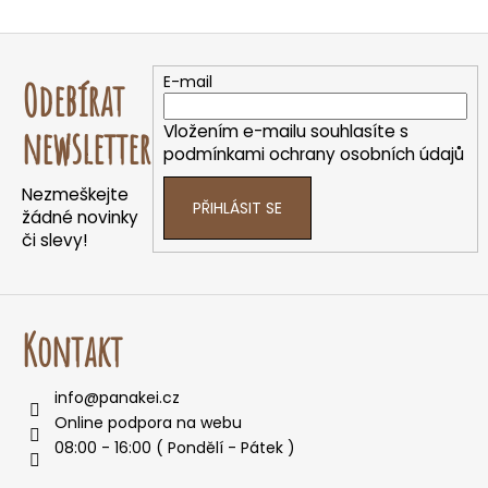
O
v
Z
l
á
á
E-mail
Odebírat
d
p
a
a
Vložením e-mailu souhlasíte s
newsletter
c
t
podmínkami ochrany osobních údajů
í
í
p
Nezmeškejte
PŘIHLÁSIT SE
r
žádné novinky
v
či slevy!
k
y
v
ý
Kontakt
p
i
info
@
panakei.cz
s
Online podpora na webu
u
08:00 - 16:00 ( Pondělí - Pátek )