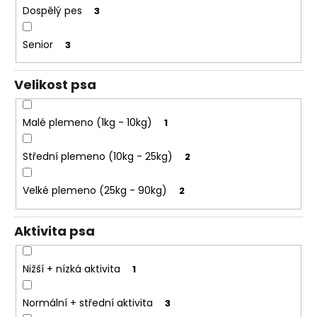
e
k
Dospělý pes
3
t
t
e
ů
Senior
3
n
a
Velikost psa
j
í
Malé plemeno (1kg - 10kg)
1
t
?
Střední plemeno (10kg - 25kg)
2
Velké plemeno (25kg - 90kg)
2
HLEDAT
Aktivita psa
Nižší + nízká aktivita
1
D
o
Normální + střední aktivita
3
p