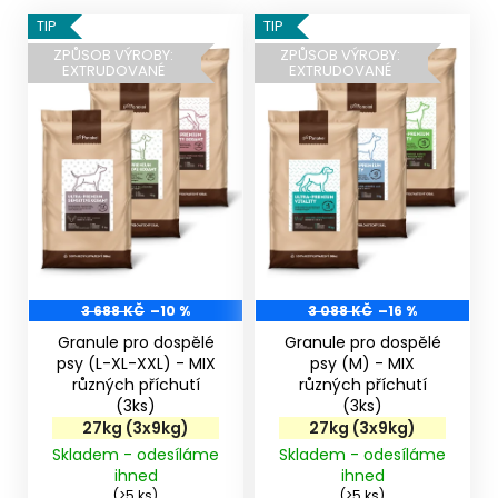
V
TIP
TIP
ý
ZPŮSOB VÝROBY:
ZPŮSOB VÝROBY:
EXTRUDOVANÉ
EXTRUDOVANÉ
p
i
s
p
r
o
d
u
k
3 688 KČ
–10 %
3 088 KČ
–16 %
t
Granule pro dospělé
Granule pro dospělé
ů
psy (L-XL-XXL) - MIX
psy (M) - MIX
různých příchutí
různých příchutí
(3ks)
(3ks)
27kg (3x9kg)
27kg (3x9kg)
Skladem - odesíláme
Skladem - odesíláme
ihned
ihned
(>5 ks)
(>5 ks)