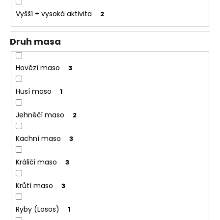
o
Vyšší + vysoká aktivita
2
r
u
Druh masa
č
u
j
Hovězí maso
3
e
m
Husí maso
1
e
Jehněčí maso
2
Kachní maso
3
Králičí maso
3
Krůtí maso
3
Ryby (Losos)
1