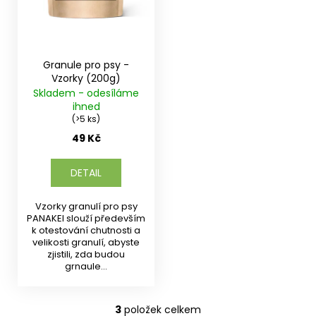
Granule pro psy -
Vzorky (200g)
Skladem - odesíláme
ihned
(>5 ks)
49 Kč
DETAIL
Vzorky granulí pro psy
PANAKEI slouží především
k otestování chutnosti a
velikosti granulí, abyste
zjistili, zda budou
grnaule...
3
položek celkem