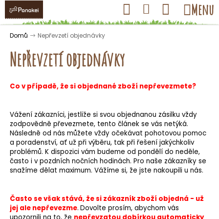
K
Přejít
Hledat
Nákupní
Menu
Přihlášení
na
o
obsah
košík
Zpět
Zpět
š
Domů
Nepřevzetí objednávky
í
Nepřevzetí objednávky
k
Co v případě, že si objednané zboží nepřevezmete?
C
o
Vážení zákazníci, jestliže si svou objednanou zásilku vždy
p
zodpovědně převezmete, tento článek se vás netýká.
o
Následně od nás můžete vždy očekávat pohotovou pomoc
t
a poradenství, ať už při výběru, tak při řešení jakýchkoliv
problémů. K dispozici vám budeme od pondělí do neděle,
ř
často i v pozdních nočních hodinách. Pro naše zákazníky se
e
snažíme dělat maximum. Vážíme si, že jste nakoupili u nás.
b
u
Často se však stává, že si zákazník zboží objedná - už
j
jej ale nepřevezme
.
Dovolte prosím, abychom vás
upozornili na to, že
nepřevzatou dobírkou automaticky