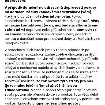
dopravcem.
V případě doručení na adresu má dopravce 2 pokusy
na doručení zásilky koncovému zákazníkovi (vám)
,
který je o doručení
předem informován
. Pokud
nezvládnete balík převzít během těchto dvou pokusů,
vždy
je možné kontaktovat (včas, než bude zásilka vrácena
zpět k nám)
dopravce nebo případně nás a
domluvit se
na změně
termínu doručení, či opětovném, posledním
pokusu o doručení nebo prodloužení doby uložení zásilky na
výdejním místě.
V předcházejících letech jsme v těchto případech po
zákazníkovi nevyžadovali žádné zpětné uhrazení vzniklých
nákladů a dokonce i na vlastní náklady ochotně (v případě
zájmu) balík zaslali opakovaně. Takových zákazníků však
přibývá a nechceme nadále už vzniklé škody za nepřevzaté
zásilky snášet. Věříme, že některým z vás se to může zdát
jako malá částka, ale v případě, že toto udělají desítky
zákazníků měsíčně,
za rok potom
tyto ztráty pro nás
(jako malou lokální firmu) už vážně nejsou
zanedbatelné
.
Mnoho e-shopů toto nijak neřeší a vzniklé
ztráty potom ale přenáší do cen produktů. Toto však dělat
nechceme, abychom zachovali přijatelné ceny v poměru ke
kvalitě.
Naprosto
chápeme, že mohou nastat