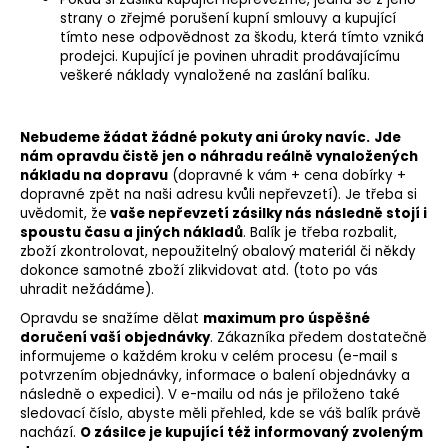
strany o zřejmé porušení kupní smlouvy a kupující
tímto nese odpovědnost za škodu, která tímto vzniká
prodejci. Kupující je povinen uhradit prodávajícímu
veškeré náklady vynaložené na zaslání balíku.
Nebudeme žádat žádné pokuty ani úroky navíc.
Jde
nám opravdu čistě jen o náhradu reálně vynaložených
nákladu na dopravu
(dopravné k vám + cena dobírky +
dopravné zpět na naši adresu kvůli nepřevzetí).
Je třeba si
uvědomit, že
vaše
nepřevzetí zásilky nás následně stojí i
spoustu času a jiných nákladů
. Balík je třeba rozbalit,
zboží zkontrolovat, nepoužitelný obalový materiál či někdy
dokonce samotné zboží zlikvidovat atd. (toto po vás
uhradit nežádáme).
Opravdu se snažíme dělat
maximum pro úspěšné
doručení vaší objednávky
. Zákazníka předem dostatečně
informujeme o každém kroku v celém procesu (e-mail s
potvrzením objednávky, informace o balení objednávky a
následně o expedici). V e-mailu od nás je
přiloženo také
sledovací číslo, abyste měli přehled, kde se váš balík právě
nachází.
O zásilce je kupující též informovaný zvoleným