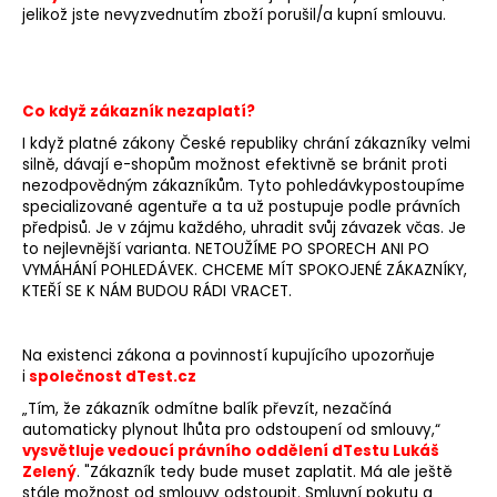
jelikož jste nevyzvednutím zboží porušil/a kupní smlouvu.
Co když zákazník nezaplatí?
I když platné zákony České republiky chrání zákazníky velmi
silně, dávají e-shopům možnost efektivně se bránit proti
nezodpovědným zákazníkům. Tyto pohledávky
postoupíme
specializované agentuře a ta už postupuje podle právních
předpisů. Je v zájmu každého, uhradit svůj závazek včas. Je
to nejlevnější varianta. NETOUŽÍME PO SPORECH ANI PO
VYMÁHÁNÍ POHLEDÁVEK. CHCEME MÍT SPOKOJENÉ ZÁKAZNÍKY,
KTEŘÍ SE K NÁM BUDOU RÁDI VRACET.
Na existenci zákona a povinností kupujícího upozorňuje
i
společnost
dTest.cz
„Tím, že zákazník odmítne balík převzít, nezačíná
automaticky plynout lhůta pro odstoupení od smlouvy,“
vysvětluje vedoucí právního oddělení dTestu Lukáš
Zelený
. "Zákazník tedy bude muset zaplatit. Má ale ještě
stále možnost od smlouvy odstoupit. Smluvní pokutu a