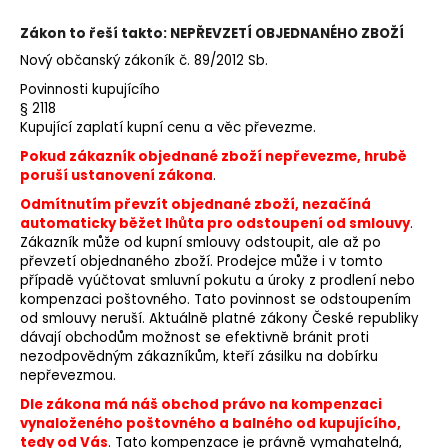
Zákon to řeší takto: NEPŘEVZETÍ OBJEDNANÉHO ZBOŽÍ
Nový občanský zákoník č. 89/2012 Sb.
Povinnosti kupujícího
§ 2118
Kupující zaplatí kupní cenu a věc převezme.
Pokud zákazník objednané zboží nepřevezme, hrubě
poruší ustanovení zákona
.
Odmítnutím převzít objednané zboží, nezačíná
automaticky běžet lhůta pro odstoupení od smlouvy
.
Zákazník může od kupní smlouvy odstoupit, ale až po
převzetí objednaného zboží. Prodejce může i v tomto
případě vyúčtovat smluvní pokutu a úroky z prodlení nebo
kompenzaci poštovného. Tato povinnost se odstoupením
od smlouvy neruší.
Aktuálně platné zákony České republiky
dávají obchodům možnost se efektivně bránit proti
nezodpovědným zákazníkům, kteří zásilku na dobírku
nepřevezmou.
Dle zákona má náš obchod právo na kompenzaci
vynaloženého poštovného a balného od kupujícího,
tedy od Vás
. Tato kompenzace je právně vymahatelná,