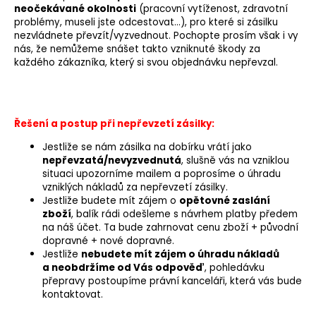
neočekávané okolnosti
(pracovní vytíženost, zdravotní
problémy, museli jste odcestovat…), pro které si zásilku
nezvládnete převzít/vyzvednout. Pochopte prosím však i vy
nás, že nemůžeme snášet takto vzniknuté škody za
každého zákazníka, který si svou objednávku nepřevzal.
Řešení a postup při nepřevzetí zásilky:
Jestliže se nám zásilka na dobírku vrátí jako
nepřevzatá/nevyzvednutá
, slušně vás na vzniklou
situaci upozorníme mailem a poprosíme o úhradu
vzniklých nákladů za nepřevzetí zásilky.
Jestliže budete mít zájem o
opětovné zaslání
zboží
, balík rádi odešleme s návrhem platby předem
na náš účet. Ta bude zahrnovat cenu zboží + původní
dopravné + nové dopravné.
Jestliže
nebudete mít zájem o úhradu nákladů
a neobdržíme od Vás odpověď
, pohledávku
přepravy postoupíme právní kanceláři, která vás bude
kontaktovat.