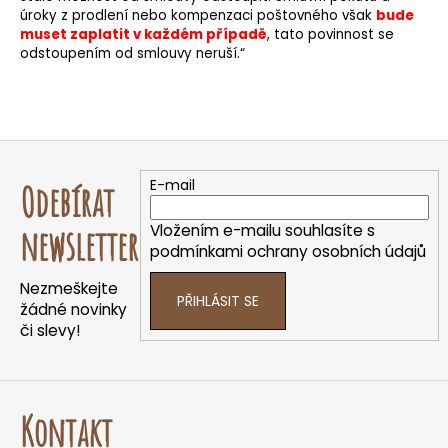
úroky z prodlení nebo kompenzaci poštovného však
bude
muset zaplatit v každém případě
, tato povinnost se
odstoupením od smlouvy neruší.“
Z
á
E-mail
Odebírat
p
a
Vložením e-mailu souhlasíte s
newsletter
t
podmínkami ochrany osobních údajů
í
Nezmeškejte
PŘIHLÁSIT SE
žádné novinky
či slevy!
Kontakt