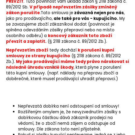
PŘEVZÍT
. Tuto povinnost vám ukládá zákon § 2118 zákona č.
o
89/2012 Sb.
V případě nepřevzetím zásilky zmíněný
r
zákon porušíte
.
Tato smlouva je
závazná nejen pro nás
,
u
jako pro prodávajícího,
ale také pro vás - kupujícího.
My
se zavazujeme zboží zákazníkovi dodat (povinnost je
č
splněna odevzdáním zásilky přepravci nebo na místo
u
osobního odběru) a
koncový zákazník toto zboží
j
převzít a zaplatit.
(
§ 2118 zákona č. 89/2012 Zb.).
e
Nepřevzetím
zboží
tedy dochází
k porušení kupní
m
smlouvy
ze strany kupujícího
(§ 2118 zákona č. 89/2012
e
Zb.).
My jako prodávající máme tedy
právo nárokovat si
následně úhradu vzniklé škody
,
která plyne z porušení
této kupní smlouvy. (
např. náklady na přepravu zboží a
doběrečné, které musel prodávající uhradit přepravci.)
Nepřevzatá dobírka není odstoupení od smlouvy!
Rozšířeným omylem je, že nevyzvednutím zásilky s
dobírkovou částkou dává zákazník prodejci na
vědomí, že o zboží nemá zájem a odstupuje od
smlouvy. Dle zákona toto není přijatelné.
Pokud si zásilku kupující nepřevezme, jedná se z jeho