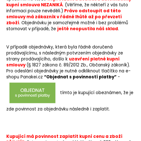
e
kupní smlouva NEZANIKÁ
.
(Věříme, že někteří z vás tuto
t
informaci pouze nevěděli.)
Právo odstoupit od této
e
smlouvy má zákazník v řádné lhůtě až po převzetí
zboží
.
Objednávku je samozřejmě možné i bez problémů
n
stornovat v případě, že
ještě neopustila náš sklad
.
a
j
V případě objednávky, která byla řádně doručená
í
prodávajícímu, s následným potvrzením objednávky ze
t
strany prodávajícího, došlo k
uzavření platné kupní
?
smlouvy
(
§ 1827 zákona č. 89/2012 Zb., Občanský zákoník).
Pro odeslání objednávky je nutné odkliknout tlačítko na e-
shopu Panakei.cz
“Objednat s povinností platby”
-
tímto je kupující obeznámen, že je
HLEDAT
zde povinnost za objednávku následně i zaplatit.
D
o
Kupující má povinnost zaplatit kupní cenu a zboží
p