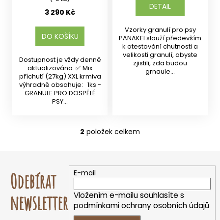
DETAIL
3 290 Kč
Vzorky granulí pro psy
DO KOŠÍKU
PANAKEI slouží především
k otestování chutnosti a
velikosti granulí, abyste
Dostupnost je vždy denně
zjistili, zda budou
aktualizována. ✅ Mix
grnaule...
příchutí (27kg) XXL krmiva
výhradně obsahuje: 1ks -
GRANULE PRO DOSPĚLÉ
PSY...
2
položek celkem
O
v
Z
l
á
á
E-mail
Odebírat
d
p
a
a
Vložením e-mailu souhlasíte s
newsletter
c
t
podmínkami ochrany osobních údajů
í