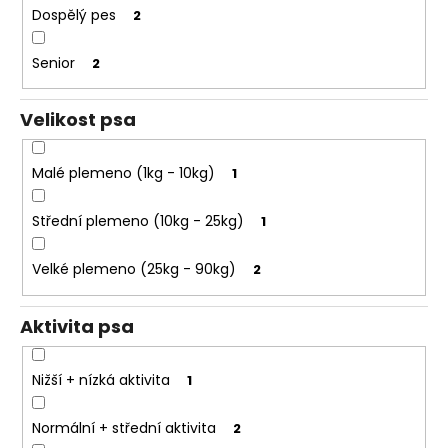
e
k
Dospělý pes
2
t
t
e
ů
Senior
2
n
a
Velikost psa
j
í
Malé plemeno (1kg - 10kg)
1
t
?
Střední plemeno (10kg - 25kg)
1
Velké plemeno (25kg - 90kg)
2
HLEDAT
Aktivita psa
Nižší + nízká aktivita
1
D
o
Normální + střední aktivita
2
p