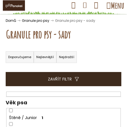
K
Přejít
Hledat
Nákupní
Menu
Přihlášení
na
o
obsah
košík
Zpět
Zpět
š
Domů
Granule pro psy
Granule pro psy - sady
í
Granule pro psy - sady
k
Ř
C
a
Doporučujeme
Nejlevnější
Nejdražší
o
z
p
e
o
n
ZAVŘÍT FILTR
t
í
ř
p
e
r
Věk psa
b
o
u
d
Štěně / Junior
1
j
u