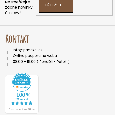
í
p
Nezmeškejte
PŘIHLÁSIT SE
r
žádné novinky
v
či slevy!
k
y
v
ý
Kontakt
p
i
info
@
panakei.cz
s
Online podpora na webu
u
08:00 - 16:00 ( Pondělí - Pátek )