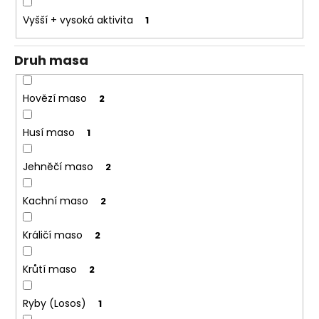
o
Vyšší + vysoká aktivita
1
r
u
Druh masa
č
u
j
Hovězí maso
2
e
m
Husí maso
1
e
Jehněčí maso
2
Kachní maso
2
Králičí maso
2
Krůtí maso
2
Ryby (Losos)
1