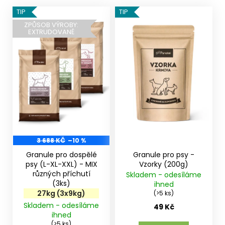
V
TIP
TIP
ý
ZPŮSOB VÝROBY:
EXTRUDOVANÉ
p
i
s
p
r
o
d
u
k
3 688 KČ
–10 %
t
Granule pro dospělé
Granule pro psy -
ů
psy (L-XL-XXL) - MIX
Vzorky (200g)
různých příchutí
Skladem - odesíláme
(3ks)
ihned
27kg (3x9kg)
(>5 ks)
Skladem - odesíláme
49 Kč
ihned
(>5 ks)