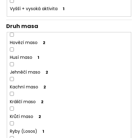
o
Vyšší + vysoká aktivita
1
r
u
Druh masa
č
u
j
Hovězí maso
2
e
m
Husí maso
1
e
Jehněčí maso
2
Kachní maso
2
Králičí maso
2
Krůtí maso
2
Ryby (Losos)
1