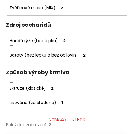
Zvěřinové maso (MIX)
2
Zdroj sacharidů
Hnědá rýže (bez lepku)
2
Batáty (bez lepku a bez obilovin)
2
Způsob výroby krmiva
Extruze (klasické)
2
Lisováno (za studena)
1
VYMAZAT FILTRY
Položek k zobrazení:
2