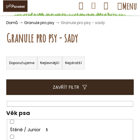
K
Přejít
Hledat
Nákupní
Menu
Přihlášení
na
o
obsah
košík
Zpět
Zpět
š
Domů
Granule pro psy
Granule pro psy - sady
í
Granule pro psy - sady
k
Ř
C
a
Doporučujeme
Nejlevnější
Nejdražší
o
z
p
e
o
n
ZAVŘÍT FILTR
t
í
ř
p
e
r
Věk psa
b
o
u
d
Štěně / Junior
1
j
u