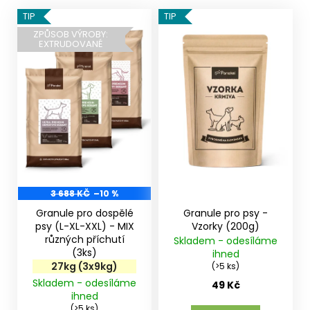
V
TIP
TIP
ý
ZPŮSOB VÝROBY:
EXTRUDOVANÉ
p
i
s
p
r
o
d
u
k
3 688 KČ
–10 %
t
Granule pro dospělé
Granule pro psy -
ů
psy (L-XL-XXL) - MIX
Vzorky (200g)
různých příchutí
Skladem - odesíláme
(3ks)
ihned
27kg (3x9kg)
(>5 ks)
Skladem - odesíláme
49 Kč
ihned
(>5 ks)