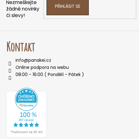
í
p
Nezmeškejte
PŘIHLÁSIT SE
r
žádné novinky
v
či slevy!
k
y
v
ý
Kontakt
p
i
info
@
panakei.cz
s
Online podpora na webu
u
08:00 - 16:00 ( Pondělí - Pátek )