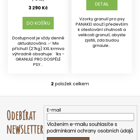
DETAIL
3 290 Kč
Vzorky granulí pro psy
DO KOŠÍKU
PANAKEI slouží především
k otestování chutnosti a
velikosti granulí, abyste
Dostupnost je vždy denně
zjistili, zda budou
aktualizována. ✅ Mix
grnaule...
příchutí (27kg) XXL krmiva
výhradně obsahuje: 1ks -
GRANULE PRO DOSPĚLÉ
PSY...
2
položek celkem
O
v
Z
l
á
á
E-mail
Odebírat
d
p
a
a
Vložením e-mailu souhlasíte s
newsletter
c
t
podmínkami ochrany osobních údajů
í