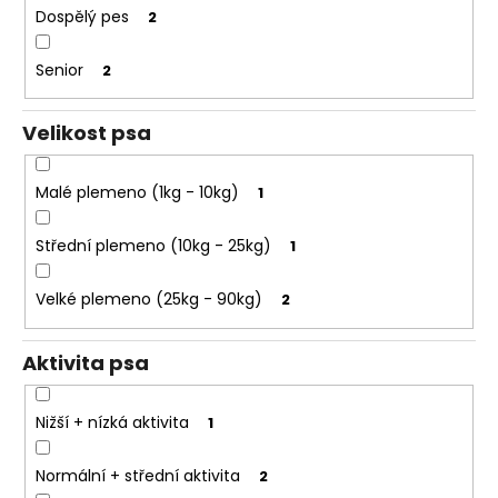
e
k
Dospělý pes
2
t
t
e
ů
Senior
2
n
a
Velikost psa
j
í
Malé plemeno (1kg - 10kg)
1
t
?
Střední plemeno (10kg - 25kg)
1
Velké plemeno (25kg - 90kg)
2
HLEDAT
Aktivita psa
Nižší + nízká aktivita
1
D
o
Normální + střední aktivita
2
p