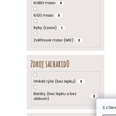
Králičí maso
3
Krůtí maso
3
Ryby (Losos)
1
Zvěřinové maso (MIX)
2
Zdroj sacharidů
Hnědá rýže (bez lepku)
3
Batáty (bez lepku a bez
2
obilovin)
S cíle