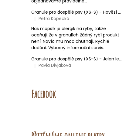
objednáváme pravidelně...
Granule pro dospělé psy (XS-S) - Hovězí + Krůtí
Petra Kopecká
|
Hodnocení produktu je 5 z 5 hvězdiček.
Náš mopsík je alergik na ryby, takže
oceňuji, že v granulích žádný rybí produkt
není. Navíc mu moc chutnají. Rychlé
dodání. Výborný informační servis.
Granule pro dospělé psy (XS-S) - Jelen lesní (SENSITIVE) 9kg
Pavla Divjaková
|
Hodnocení produktu je 5 z 5 hvězdiček.
Facebook