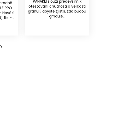
PANAKEI slouží především k
ýhradně
otestování chutnosti a velikosti
ULE PRO
granulí, abyste zjistili, zda budou
- Hovězí
grnaule...
 1ks -...
m