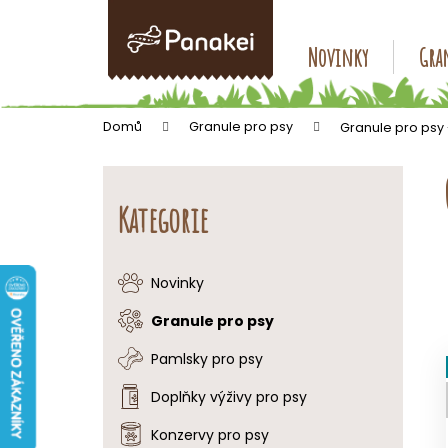
K
Přejít
na
o
obsah
Zpět
Zpět
Novinky
Gran
š
do
do
í
k
obchodu
obchodu
Domů
Granule pro psy
Granule pro psy
P
o
Přeskočit
s
kategorie
Kategorie
t
r
a
Novinky
n
Granule pro psy
n
í
Pamlsky pro psy
p
Doplňky výživy pro psy
a
Konzervy pro psy
n