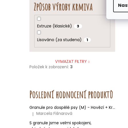
Způsob výroby krmiva
Nas
Extruze (klasické)
3
Lisováno (za studena)
1
VYMAZAT FILTRY
Položek k zobrazení:
3
Poslední hodnocení produktů
Granule pro dospělé psy (M) - Hovězí + Krůtí 9kg
Marcela Fišnarová
|
Hodnocení produktu je 5 z 5 hvězdiček.
S granule jsme velmi spokojeni,