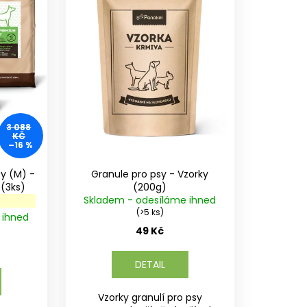
3 088
KČ
–16 %
sy (M) -
Granule pro psy - Vzorky
MIX různých příchutí (3ks)
(200g)
Skladem - odesíláme ihned
(>5 ks)
 ihned
49 Kč
DETAIL
Vzorky granulí pro psy