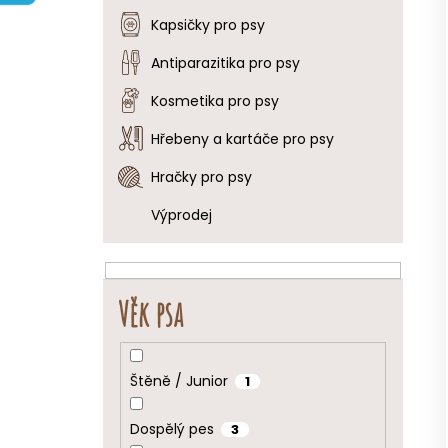
e
Kapsičky pro psy
l
Antiparazitika pro psy
Kosmetika pro psy
Hřebeny a kartáče pro psy
Hračky pro psy
Výprodej
Věk psa
Štěně / Junior
1
Dospělý pes
3