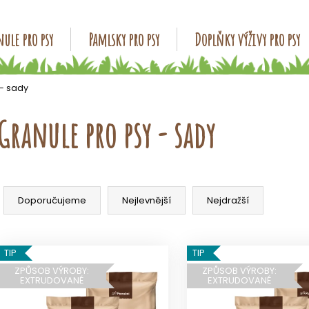
ule pro psy
Pamlsky pro psy
Doplňky výživy pro psy
Co potřebujete najít?
 - sady
Granule pro psy - sady
HLEDAT
Ř
Doporučujeme
a
Doporučujeme
Nejlevnější
Nejdražší
z
e
V
n
TIP
TIP
ý
í
ZPŮSOB VÝROBY:
ZPŮSOB VÝROBY:
p
EXTRUDOVANÉ
EXTRUDOVANÉ
p
i