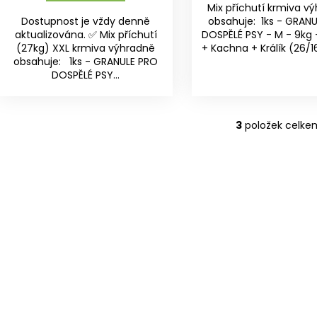
Mix příchutí krmiva v
Dostupnost je vždy denně
obsahuje: 1ks - GRAN
aktualizována. ✅ Mix příchutí
DOSPĚLÉ PSY - M - 9kg 
(27kg) XXL krmiva výhradně
+ Kachna + Králík (26/16)
obsahuje: 1ks - GRANULE PRO
DOSPĚLÉ PSY...
3
položek celke
O
v
l
á
d
a
c
í
p
r
v
k