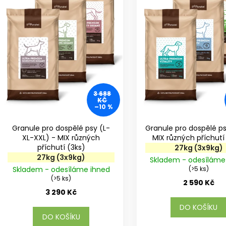
r
s
o
p
d
r
u
o
k
d
t
u
ů
k
t
3 688
KČ
ů
–10 %
Granule pro dospělé psy (L-
Granule pro dospělé p
XL-XXL) - MIX různých
příchutí (3ks)
27kg (3x9kg)
27kg (3x9kg)
Skladem - odesíláme
Skladem - odesíláme ihned
(>5 ks)
(>5 ks)
2 590 Kč
3 290 Kč
DO KOŠÍKU
DO KOŠÍKU