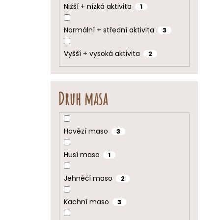
Nižší + nízká aktivita
1
Normální + střední aktivita
3
Vyšší + vysoká aktivita
2
Druh masa
Hovězí maso
3
Husí maso
1
Jehněčí maso
2
Kachní maso
3