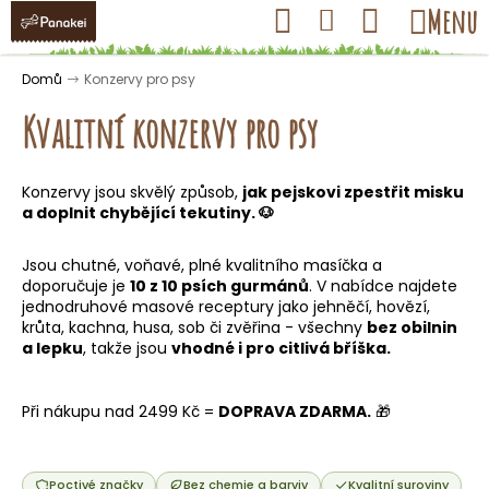
K
Přejít
Hledat
Nákupní
Menu
Přihlášení
na
o
obsah
košík
Zpět
Zpět
š
Domů
Konzervy pro psy
í
Kvalitní konzervy pro psy
k
Konzervy jsou skvělý způsob,
jak pejskovi zpestřit misku
C
a doplnit chybějící tekutiny. 🐶
o
p
Jsou chutné, voňavé, plné kvalitního masíčka a
doporučuje je
10 z 10 psích gurmánů
. V nabídce najdete
o
jednodruhové masové receptury jako jehněčí, hovězí,
t
krůta, kachna, husa, sob či zvěřina - všechny
bez obilnin
ř
a lepku
, takže jsou
vhodné i pro citlivá bříška.
e
b
Při nákupu nad 2499 Kč =
DOPRAVA ZDARMA.
🎁
u
j
Poctivé značky
Bez chemie a barviv
Kvalitní suroviny