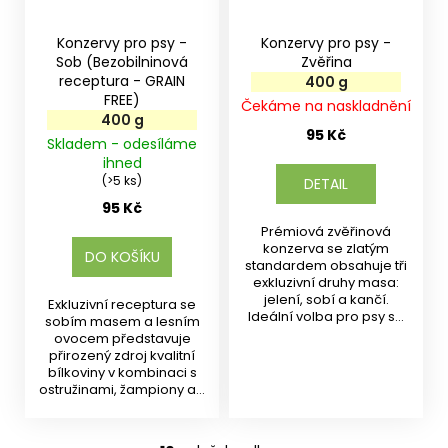
Konzervy pro psy -
Konzervy pro psy -
Sob (Bezobilninová
Zvěřina
receptura - GRAIN
400 g
FREE)
Čekáme na naskladnění
400 g
95 Kč
Skladem - odesíláme
ihned
(>5 ks)
DETAIL
95 Kč
Prémiová zvěřinová
konzerva se zlatým
DO KOŠÍKU
standardem obsahuje tři
exkluzivní druhy masa:
jelení, sobí a kančí.
Exkluzivní receptura se
Ideální volba pro psy s...
sobím masem a lesním
ovocem představuje
přirozený zdroj kvalitní
bílkoviny v kombinaci s
ostružinami, žampiony a...