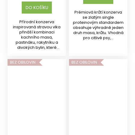
DO KOŠÍKU
Prémiová krůtí konzerva
se zlatým single
Přírodní konzerva
proteinovým standardem
inspirovaná stravou vlka
obsahuje výhradně jeden
přináší kombinaci
druh masa, krůtu. Vhodná
kachního masa,
pro citlivé psy,...
pastináku, rakytníku a
divokých bylin, které
vytvářejí...
BEZ OBILOVIN
BEZ OBILOVIN