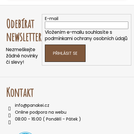
Z
á
E-mail
Odebírat
p
a
Vložením e-mailu souhlasíte s
newsletter
t
podmínkami ochrany osobních údajů
í
Nezmeškejte
PŘIHLÁSIT SE
žádné novinky
či slevy!
Kontakt
info
@
panakei.cz
Online podpora na webu
08:00 - 16:00 ( Pondělí - Pátek )