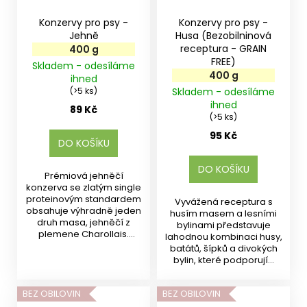
Konzervy pro psy -
Konzervy pro psy -
Jehně
Husa (Bezobilninová
receptura - GRAIN
400 g
FREE)
Skladem - odesíláme
400 g
ihned
(>5 ks)
Skladem - odesíláme
ihned
89 Kč
(>5 ks)
95 Kč
DO KOŠÍKU
DO KOŠÍKU
Prémiová jehněčí
konzerva se zlatým single
proteinovým standardem
Vyvážená receptura s
obsahuje výhradně jeden
husím masem a lesními
druh masa, jehněčí z
bylinami představuje
plemene Charollais.
lahodnou kombinaci husy,
Vhodná...
batátů, šípků a divokých
bylin, které podporují...
BEZ OBILOVIN
BEZ OBILOVIN