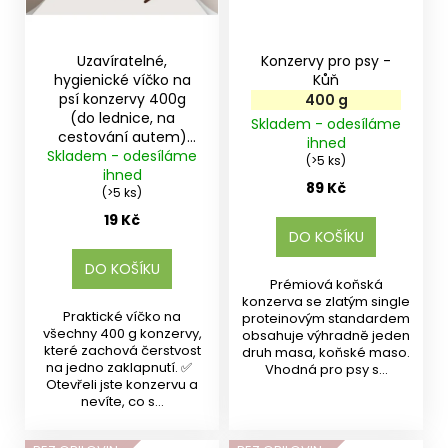
u
o
k
r
t
u
Uzavíratelné,
Konzervy pro psy -
ů
hygienické víčko na
Kůň
č
psí konzervy 400g
400 g
u
(do lednice, na
Skladem - odesíláme
j
cestování autem)
ihned
e
Skladem - odesíláme
1 ks
(>5 ks)
m
ihned
89 Kč
e
(>5 ks)
19 Kč
DO KOŠÍKU
DO KOŠÍKU
Prémiová koňská
konzerva se zlatým single
Praktické víčko na
proteinovým standardem
všechny 400 g konzervy,
obsahuje výhradně jeden
které zachová čerstvost
druh masa, koňské maso.
na jedno zaklapnutí. ✅
Vhodná pro psy s...
Otevřeli jste konzervu a
nevíte, co s...