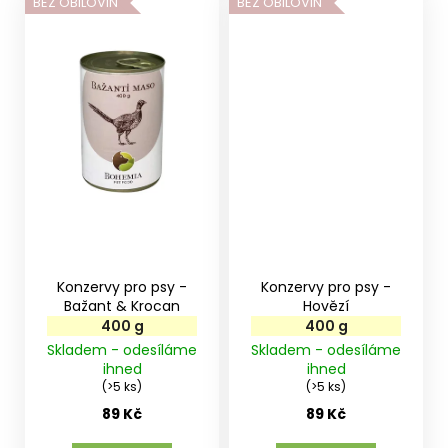
BEZ OBILOVIN
BEZ OBILOVIN
Konzervy pro psy -
Konzervy pro psy -
Bažant & Krocan
Hovězí
400 g
400 g
Skladem - odesíláme
Skladem - odesíláme
ihned
ihned
(>5 ks)
(>5 ks)
89 Kč
89 Kč