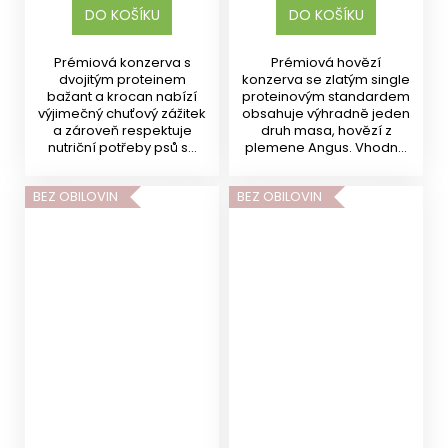
DO KOŠÍKU
DO KOŠÍKU
Prémiová konzerva s
Prémiová hovězí
dvojitým proteinem
konzerva se zlatým single
bažant a krocan nabízí
proteinovým standardem
výjimečný chuťový zážitek
obsahuje výhradně jeden
a zároveň respektuje
druh masa, hovězí z
nutriční potřeby psů s...
plemene Angus. Vhodná
pro...
BEZ OBILOVIN
BEZ OBILOVIN