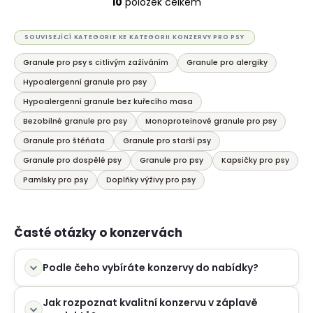
10
položek celkem
O
v
l
SOUVISEJÍCÍ KATEGORIE KE KATEGORII KONZERVY PRO PSY
á
Granule pro psy s citlivým zažíváním
Granule pro alergiky
d
a
Hypoalergenní granule pro psy
c
Hypoalergenní granule bez kuřecího masa
í
Bezobilné granule pro psy
Monoproteinové granule pro psy
p
Granule pro štěňata
Granule pro starší psy
r
v
Granule pro dospělé psy
Granule pro psy
Kapsičky pro psy
k
Pamlsky pro psy
Doplňky výživy pro psy
y
v
ý
Časté otázky o konzervách
p
i
Podle čeho vybíráte konzervy do nabídky?
s
u
Jak rozpoznat kvalitní konzervu v záplavě