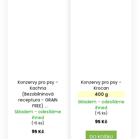
Konzervy pro psy -
Konzervy pro psy -
Kachna
Krocan
(Bezobilninová
400 g
receptura - GRAIN
Skladem - odesíláme
FREE)
ihned
Skladem - odesíláme
400 g
(>5 ks)
ihned
95 Kč
(>5 ks)
95 Kč
DO KOŠÍKU