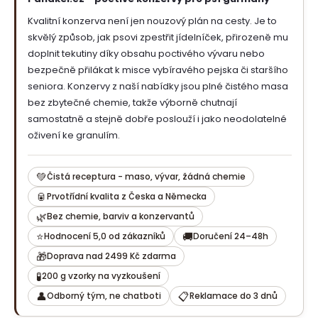
Kvalitní konzerva není jen nouzový plán na cesty. Je to
skvělý způsob, jak psovi zpestřit jídelníček, přirozeně mu
doplnit tekutiny díky obsahu poctivého vývaru nebo
bezpečně přilákat k misce vybíravého pejska či staršího
seniora. Konzervy z naší nabídky jsou plné čistého masa
bez zbytečné chemie, takže výborně chutnají
samostatně a stejně dobře poslouží i jako neodolatelné
oživení ke granulím.
💚
Čistá receptura - maso, vývar, žádná chemie
🥫
Prvotřídní kvalita z Česka a Německa
🌿
Bez chemie, barviv a konzervantů
⭐
🚚
Hodnocení 5,0 od zákazníků
Doručení 24–48h
🎁
Doprava nad 2499 Kč zdarma
🧪
200 g vzorky na vyzkoušení
👤
📋
Odborný tým, ne chatboti
Reklamace do 3 dnů