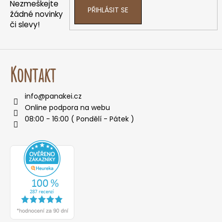
í
p
Nezmeškejte
PŘIHLÁSIT SE
r
žádné novinky
v
či slevy!
k
y
v
ý
Kontakt
p
i
info
@
panakei.cz
s
Online podpora na webu
u
08:00 - 16:00 ( Pondělí - Pátek )