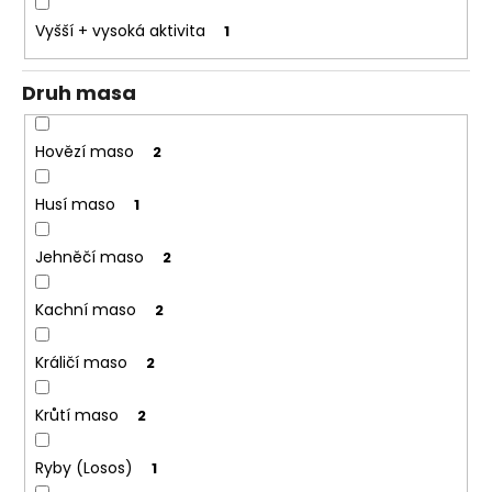
o
Vyšší + vysoká aktivita
1
r
u
Druh masa
č
u
j
Hovězí maso
2
e
m
Husí maso
1
e
Jehněčí maso
2
Kachní maso
2
Králičí maso
2
Krůtí maso
2
Ryby (Losos)
1