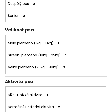
e
k
Dospělý pes
2
t
t
e
ů
Senior
2
n
a
Velikost psa
j
í
Malé plemeno (1kg - 10kg)
1
t
?
Střední plemeno (10kg - 25kg)
1
Velké plemeno (25kg - 90kg)
2
HLEDAT
Aktivita psa
Nižší + nízká aktivita
1
D
o
Normální + střední aktivita
2
p