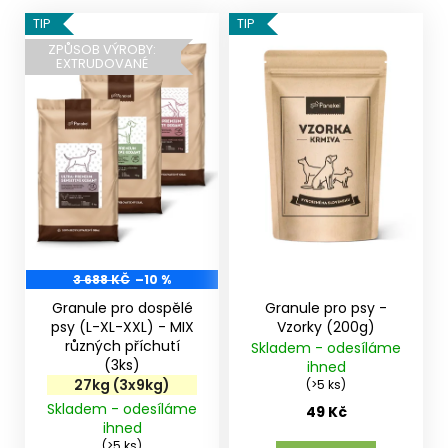
V
TIP
TIP
ý
ZPŮSOB VÝROBY:
EXTRUDOVANÉ
p
i
s
p
r
o
d
u
k
3 688 KČ
–10 %
t
Granule pro dospělé
Granule pro psy -
ů
psy (L-XL-XXL) - MIX
Vzorky (200g)
různých příchutí
Skladem - odesíláme
(3ks)
ihned
27kg (3x9kg)
(>5 ks)
Skladem - odesíláme
49 Kč
ihned
(>5 ks)