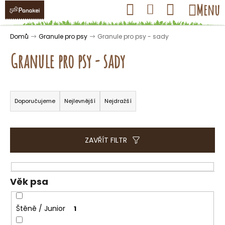
K
Přejít
Hledat
Nákupní
Menu
Přihlášení
na
o
obsah
košík
Zpět
Zpět
š
Domů
Granule pro psy
Granule pro psy - sady
í
Granule pro psy - sady
k
Ř
C
a
Doporučujeme
Nejlevnější
Nejdražší
o
z
p
e
o
n
ZAVŘÍT FILTR
t
í
ř
p
e
r
Věk psa
b
o
u
d
Štěně / Junior
1
j
u