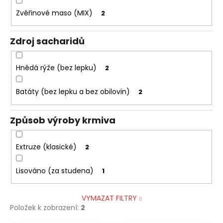
Zvěřinové maso (MIX)
2
Zdroj sacharidů
Hnědá rýže (bez lepku)
2
Batáty (bez lepku a bez obilovin)
2
Způsob výroby krmiva
Extruze (klasické)
2
Lisováno (za studena)
1
VYMAZAT FILTRY
Položek k zobrazení:
2