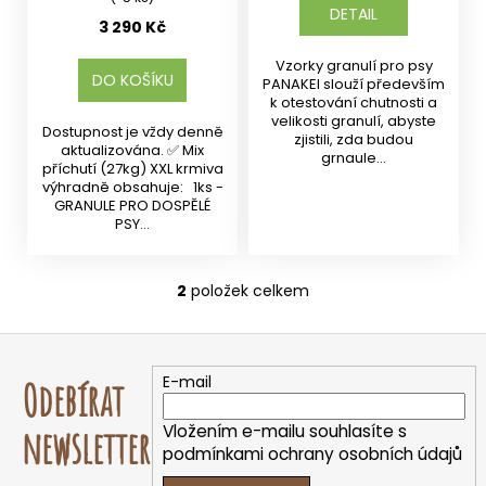
DETAIL
3 290 Kč
Vzorky granulí pro psy
DO KOŠÍKU
PANAKEI slouží především
k otestování chutnosti a
velikosti granulí, abyste
Dostupnost je vždy denně
zjistili, zda budou
aktualizována. ✅ Mix
grnaule...
příchutí (27kg) XXL krmiva
výhradně obsahuje: 1ks -
GRANULE PRO DOSPĚLÉ
PSY...
2
položek celkem
O
v
Z
l
á
á
E-mail
Odebírat
d
p
a
a
Vložením e-mailu souhlasíte s
newsletter
c
t
podmínkami ochrany osobních údajů
í