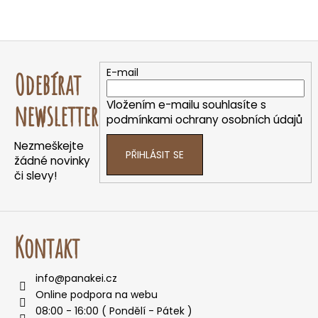
Z
á
E-mail
Odebírat
p
a
Vložením e-mailu souhlasíte s
newsletter
t
podmínkami ochrany osobních údajů
í
Nezmeškejte
PŘIHLÁSIT SE
žádné novinky
či slevy!
Kontakt
info
@
panakei.cz
Online podpora na webu
08:00 - 16:00 ( Pondělí - Pátek )