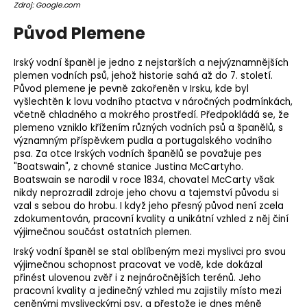
Zdroj: Google.com
o
r
Původ Plemene
u
č
Irský vodní španěl je jedno z nejstarších a nejvýznamnějších
u
plemen vodních psů, jehož historie sahá až do 7. století.
j
Původ plemene je pevně zakořeněn v Irsku, kde byl
e
vyšlechtěn k lovu vodního ptactva v náročných podmínkách,
včetně chladného a mokrého prostředí. Předpokládá se, že
m
plemeno
vzniklo křížením různých vodních psů a španělů, s
e
významným příspěvkem pudla a portugalského vodního
psa. Za otce Irských vodních španělů se považuje pes
"Boatswain", z chovné stanice Justina McCartyho.
Boatswain se narodil v roce 1834, chovatel McCarty však
nikdy neprozradil zdroje jeho chovu a tajemství původu si
vzal s sebou do hrobu. I když jeho přesný původ není zcela
zdokumentován, pracovní kvality a unikátní vzhled z něj činí
výjimečnou součást ostatních plemen.
Irský vodní španěl se stal oblíbeným mezi myslivci pro svou
výjimečnou schopnost pracovat ve vodě, kde dokázal
přinést ulovenou zvěř i z nejnáročnějších terénů. Jeho
pracovní kvality a jedinečný vzhled mu zajistily místo mezi
ceněnými mysliveckými psy, a přestože je dnes méně