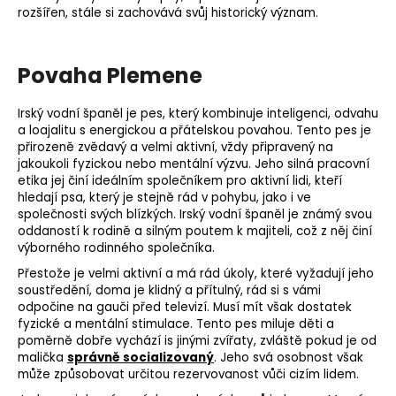
rozšířen, stále si zachovává svůj historický význam.
Povaha Plemene
Irský vodní španěl je pes, který kombinuje inteligenci, odvahu
a loajalitu s energickou a přátelskou povahou. Tento pes je
přirozeně zvědavý a velmi aktivní, vždy připravený na
jakoukoli fyzickou nebo mentální výzvu. Jeho silná pracovní
etika jej činí ideálním společníkem pro aktivní lidi, kteří
hledají psa, který je stejně rád v pohybu, jako i ve
společnosti svých blízkých. Irský vodní španěl je známý svou
oddaností k rodině a silným poutem k majiteli, což z něj činí
výborného rodinného společníka.
Přestože je velmi aktivní a má rád úkoly, které vyžadují jeho
soustředění, doma je klidný a přítulný, rád si s vámi
odpočine na gauči před televizí. Musí mít však dostatek
fyzické a mentální stimulace. Tento pes miluje děti a
poměrně dobře vychází is jinými zvířaty, zvláště pokud je od
malička
správně socializovaný
. Jeho svá osobnost však
může způsobovat určitou rezervovanost vůči cizím lidem.