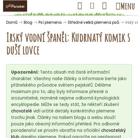
K
Přejít
Hledat
Nákupní
Menu
Přihlášení
na
o
obsah
košík
Zpět
Zpět
š
Domů
Blog
Psí plemena
Středně velká plemena psů
Irský 
í
Irský vodní španěl: Kudrnatý komik s
k
duší lovce
C
o
Upozornění:
Tento obsah má čistě informační
p
charakter. Všechny naše články a informace berte jako
o
přátelského průvodce světem pejskařů. Děláme
t
maximum pro to, aby byly informace přesné a
ř
srozumitelné, nicméně nejsme odborná kynologická
encyklopedie. Může se tedy stát, že někteří zkušení
e
chovatelé
vidí určité detaily konkrétního plemene
b
trochu jinak. Články na našem blogu a webu slouží
u
pouze jako obecný informační přehled. Pro odborné
j
poradenství se prosím obraťte na oficiální
chovatelský
klub
daného plemene. Pokud narazíte na nepřesnost