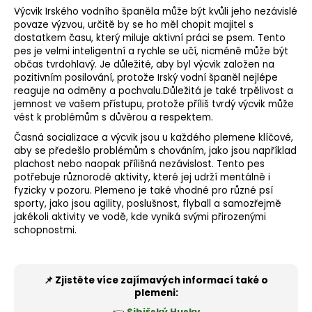
Výcvik Irského vodního španěla může být kvůli jeho nezávislé
povaze výzvou, určitě by se ho měl chopit majitel s
dostatkem času, který miluje aktivní práci se psem. Tento
pes je velmi inteligentní a rychle se učí, nicméně může být
občas tvrdohlavý. Je důležité, aby byl výcvik založen na
pozitivním posilování, protože Irský vodní španěl nejlépe
reaguje na odměny a pochvalu.Důležitá je také trpělivost a
jemnost ve vašem přístupu, protože příliš tvrdý výcvik může
vést k problémům s důvěrou a respektem.
Časná
socializace
a výcvik jsou u každého plemene klíčové,
aby se předešlo problémům s chováním, jako jsou například
plachost nebo naopak přílišná nezávislost. Tento pes
potřebuje různorodé aktivity, které jej udrží mentálně i
fyzicky v pozoru. Plemeno je také vhodné pro různé
psí
sporty
, jako jsou
agility
, poslušnost, flyball a samozřejmě
jakékoli aktivity ve vodě, kde vyniká svými přirozenými
schopnostmi.
📌 Zjistěte více zajímavých informací také o
plemeni: