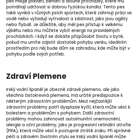
pes miluje plavání, běhání a dlouhé procházky, které mu
pomáhají udržovat si dobrou fyzickou kondici. Tento pes
také vyniká v různých psích sportech, které zahrnují práci ve
vodě nebo vyžadují vytrvalost a zdatnost, jako jsou agility
nebo flyball. Je důležité, aby měl pes přístup k velkému
výběhu nebo mu můžete vybít energii na pravidelných
procházkách. I když se dokáže přizpůsobit životu v bytě,
pokud mu umíte zajistit dostatek pohybu venku, ideálním
prostředím pro něj bude dům se zahradou, kde může být v
pohybu podle svých potřeb.
Zdraví Plemene
Irský vodní španěl je obecně zdravé plemeno, ale jako
všechna čistokrevná plemena, má určité predispozice k
některým zdravotním problémům. Mezi nejčastější
zdravotní problémy patří dysplazie kyčlí, která může vést k
bolestem a problémům s pohybem. Další zdravotní
problémy mohou zahrnovat autoimunitní onemocnění,
alergie a oční problémy, jako je progresivní retinální atrofie
(
PRA
), která může vést k postupné ztrátě zraku. Při správné
péči a zdravém životním stylu se Irský vodní španěl může