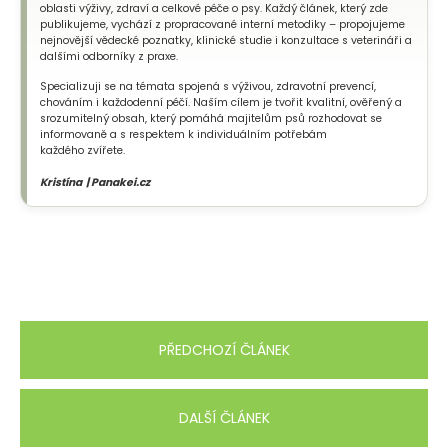
oblasti výživy, zdraví a celkové péče o psy. Každý článek, který zde
publikujeme, vychází z propracované interní metodiky – propojujeme
nejnovější vědecké poznatky, klinické studie i konzultace s veterináři a
dalšími odborníky z praxe.
Specializuji se na témata spojená s výživou, zdravotní prevencí,
chováním i každodenní péčí. Naším cílem je tvořit kvalitní, ověřený a
srozumitelný obsah, který pomáhá majitelům psů rozhodovat se
informovaně a s respektem k individuálním potřebám
každého zvířete.
Kristína | Panakei.cz
PŘEDCHOZÍ ČLÁNEK
DALŠÍ ČLÁNEK