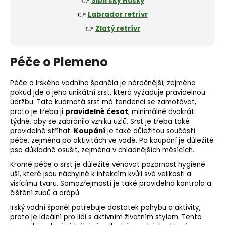
👉
Sibiřský Husky
👉
Labrador retrívr
👉
Zlatý retrívr
Péče o Plemeno
Péče o Irského vodního španěla je náročnější, zejména
pokud jde o jeho unikátní srst, která vyžaduje pravidelnou
údržbu. Tato
kudrnatá srst
má tendenci se zamotávat,
proto je třeba ji
pravidelně česat
, minimálně dvakrát
týdně, aby se zabránilo vzniku uzlů. Srst je třeba také
pravidelně stříhat.
Koupání
je také důležitou součástí
péče, zejména po aktivitách ve vodě. Po koupání je důležité
psa důkladně osušit, zejména v chladnějších měsících.
Kromě péče o srst je důležité věnovat pozornost hygieně
uší, které jsou náchylné k infekcím kvůli své velikosti a
visícímu tvaru. Samozřejmostí je také pravidelná kontrola a
čištění zubů a drápů.
Irský vodní španěl potřebuje dostatek pohybu a aktivity,
proto je ideální pro lidi s aktivním životním stylem. Tento