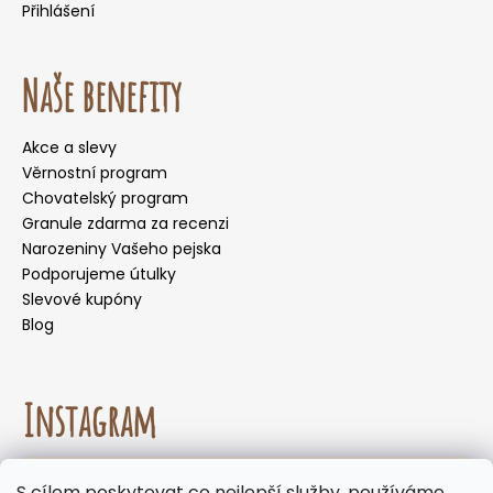
Přihlášení
Naše benefity
Akce a slevy
Věrnostní program
Chovatelský program
Granule zdarma za recenzi
Narozeniny Vašeho pejska
Podporujeme útulky
Slevové kupóny
Blog
Instagram
☀️🌡️ Doporučení pro letní měsíce. Během letních
S cílem poskytovat co nejlepší služby, používáme