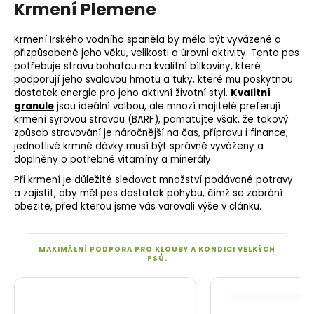
Krmení Plemene
Krmení Irského vodního španěla by mělo být vyvážené a
přizpůsobené jeho věku, velikosti a úrovni aktivity. Tento pes
potřebuje stravu bohatou na kvalitní bílkoviny, které
podporují jeho svalovou hmotu a
tuky
, které mu poskytnou
dostatek energie pro jeho aktivní životní styl.
Kvalitní
granule
jsou ideální volbou, ale mnozí majitelé preferují
krmení syrovou stravou (
BARF
), pamatujte však, že takový
způsob stravování je náročnější na čas, přípravu i finance,
jednotlivé krmné dávky musí být správně vyváženy a
doplněny o potřebné vitamíny a minerály.
Při krmení je důležité sledovat množství podávané potravy
a zajistit, aby měl pes dostatek pohybu, čímž se zabrání
obezitě, před kterou jsme vás varovali výše v článku.