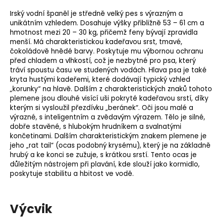
Irský vodní španěl je středně velký pes s výrazným a
unikátním vzhledem. Dosahuje výšky přibližně 53 – 61 cm a
hmotnost mezi 20 – 30 kg, přičemž feny bývají zpravidla
menší. Má charakteristickou kadeřavou srst, tmavé,
čokoládově hnědé barvy. Poskytuje mu výbornou ochranu
před chladem a vlhkostí, což je nezbytné pro psa, který
tráví spoustu času ve studených vodách. Hlava psa je také
kryta hustými kadeřemi, které dodávají typický vzhled
„korunky“ na hlavě. Dalším z charakteristických znaků tohoto
plemene jsou dlouhé visící uši pokryté kadeřavou srstí, díky
kterým si vysloužil přezdívku „beránek“. Oči jsou malé a
výrazné, s inteligentním a zvědavým výrazem. Tělo je silné,
dobře stavěné, s hlubokým hrudníkem a svalnatými
končetinami. Dalším charakteristickým znakem plemene je
jeho „rat tail“ (ocas podobný krysému), který je na základně
hrubý a ke konci se zužuje, s krátkou srstí. Tento ocas je
důležitým nástrojem při plavání, kde slouží jako kormidlo,
poskytuje stabilitu a hbitost ve vodě.
Výcvik