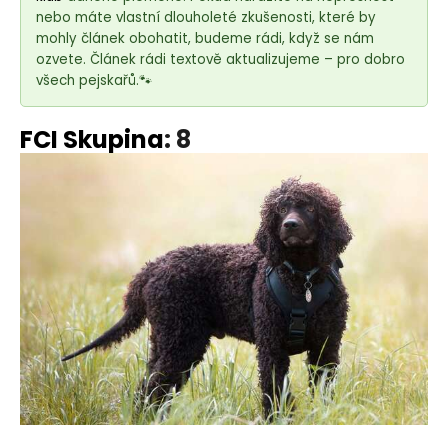
e
nebo máte vlastní dlouholeté zkušenosti, které by
t
mohly článek obohatit, budeme rádi, když se nám
e
ozvete. Článek rádi textově aktualizujeme – pro dobro
n
všech pejskařů.🐾
a
j
FCI Skupina
: 8
í
t
?
HLEDAT
D
o
p