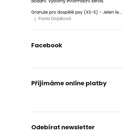
dodání. Výborný informační servis.
Granule pro dospělé psy (XS-S) - Jelen lesní (SENSITIVE) 9kg
Pavla Divjaková
|
Hodnocení produktu je 5 z 5 hvězdiček.
Facebook
Přijímáme online platby
Odebírat newsletter