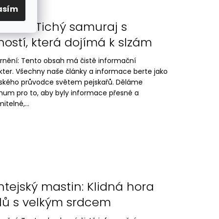
asím
ta Inu: Tichý samuraj s
ností, která dojímá k slzám
rnění: Tento obsah má čistě informační
kter. Všechny naše články a informace berte jako
lského průvodce světem pejskařů. Děláme
um pro to, aby byly informace přesné a
itelné,...
ntejský mastin: Klidná hora
lů s velkým srdcem