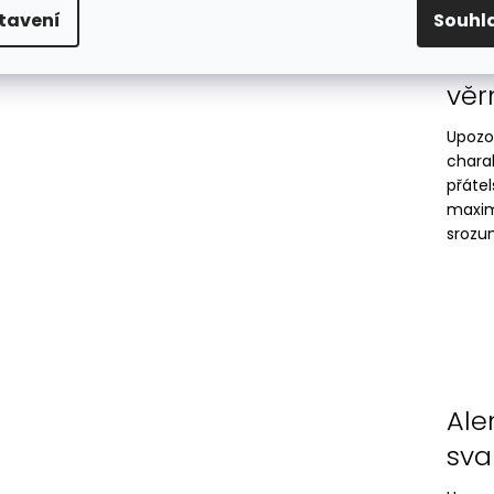
tavení
Souhl
Aki
věr
Upozo
chara
přáte
maxim
srozum
Ale
sva