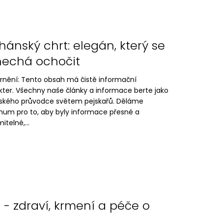
hánský chrt: elegán, který se
echá ochočit
rnění: Tento obsah má čistě informační
kter. Všechny naše články a informace berte jako
lského průvodce světem pejskařů. Děláme
um pro to, aby byly informace přesné a
itelné,...
i - zdraví, krmení a péče o