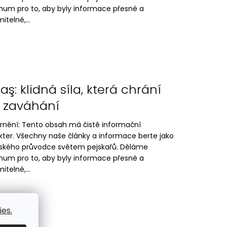
um pro to, aby byly informace přesné a
itelné,...
aş: klidná síla, která chrání
 zaváhání
rnění: Tento obsah má čistě informační
kter. Všechny naše články a informace berte jako
lského průvodce světem pejskařů. Děláme
um pro to, aby byly informace přesné a
itelné,...
es.