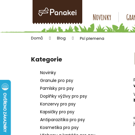
K
Přejít
na
o
obsah
Zpět
Zpět
Novinky
Gran
š
do
do
í
k
obchodu
obchodu
Domů
Blog
Psí plemena
P
o
Kategorie
Přeskočit
s
kategorie
t
Novinky
r
Granule pro psy
a
Pamlsky pro psy
n
Doplňky výživy pro psy
n
Konzervy pro psy
í
Kapsičky pro psy
p
Antiparazitika pro psy
a
Kosmetika pro psy
n