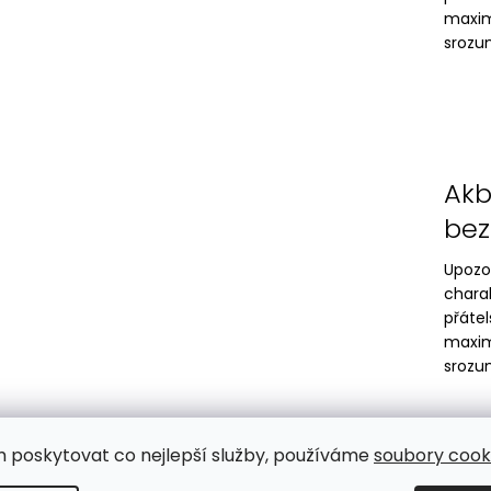
maxim
srozum
Akb
bez
Upozo
chara
přáte
maxim
srozum
m poskytovat co nejlepší služby, používáme
soubory cooki