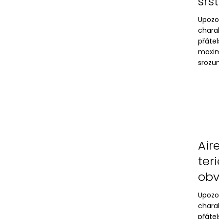
srst
Upozo
chara
přáte
maxim
srozum
Air
ter
obv
Upozo
chara
přáte