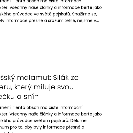
rnění: Tento obsah má čistě informační
kter. Všechny naše články a informace berte jako
lského průvodce ve světě pejskařů. Snažíme se,
ly informace přesné a srozumitelné, nejsme v...
ašský malamut: Silák ze
eru, který miluje svou
čku a sníh
rnění: Tento obsah má čistě informační
kter. Všechny naše články a informace berte jako
lského průvodce světem pejskařů. Děláme
um pro to, aby byly informace přesné a