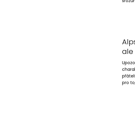
srozum
Alp
ale
Upozo
chara
přáte
pro to