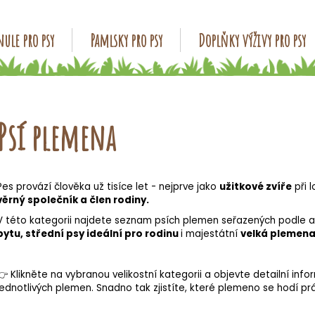
ule pro psy
Pamlsky pro psy
Doplňky výživy pro psy
Co potřebujete najít?
Psí plemena
HLEDAT
Pes provází člověka už tisíce let - nejprve jako
užitkové zvíře
při 
Doporučujeme
věrný společník a člen rodiny.
V této kategorii najdete seznam psích plemen seřazených podle
bytu, střední psy ideální pro rodinu
i majestátní
velká plemena
👉 Klikněte na vybranou velikostní kategorii a objevte detailní info
jednotlivých plemen. Snadno tak zjistíte, které plemeno se hodí p