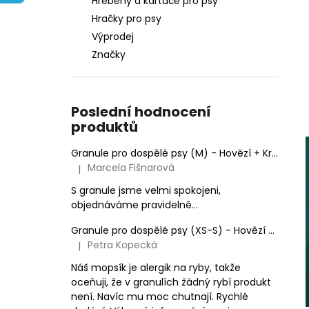
Hřebeny a kartáče pro psy
e
Hračky pro psy
l
Výprodej
Značky
Poslední hodnocení
produktů
Granule pro dospělé psy (M) - Hovězí + Krůtí 9kg
Marcela Fišnarová
|
Hodnocení produktu je 5 z 5 hvězdiček.
S granule jsme velmi spokojeni,
objednáváme pravidelně...
Granule pro dospělé psy (XS-S) - Hovězí + Krůtí
Petra Kopecká
|
Hodnocení produktu je 5 z 5 hvězdiček.
Náš mopsík je alergik na ryby, takže
oceňuji, že v granulích žádný rybí produkt
není. Navíc mu moc chutnají. Rychlé