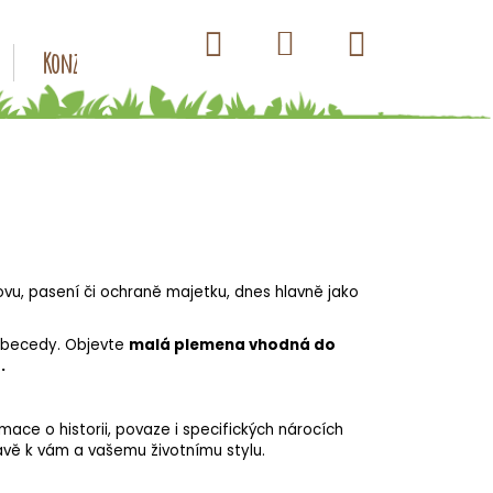
Hledat
Nákupní
Přihlášení
Konzervy pro psy
Kapsičky pro psy
Antiparazitik
košík
lovu, pasení či ochraně majetku, dnes hlavně jako
 abecedy. Objevte
malá plemena vhodná do
.
rmace o historii, povaze i specifických nárocích
rávě k vám a vašemu životnímu stylu.