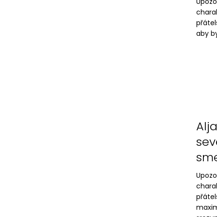
Upozo
chara
přáte
aby by
Alj
sev
sme
Upozo
chara
přáte
maxim