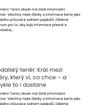
rnění: Tento obsah má čistě informační
kter. Všechny naše články a informace berte jako
lského průvodce světem pejskařů. Děláme
um pro to, aby byly informace přesné a
itelné,...
edalský teriér: Král mezi
iéry, který ví, co chce – a
ykle to i dostane
rnění: Tento obsah má čistě informační
kter. Všechny naše články a informace berte jako
lského průvodce světem pejskařů. Děláme