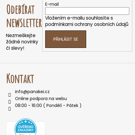
e
á
E-mail
Odebírat
t
p
e
a
Vložením e-mailu souhlasíte s
newsletter
n
t
podmínkami ochrany osobních údajů
a
í
Nezmeškejte
j
PŘIHLÁSIT SE
žádné novinky
í
či slevy!
t
?
Kontakt
info
@
panakei.cz
HLEDAT
Online podpora na webu
08:00 - 16:00 ( Pondělí - Pátek )
D
o
p