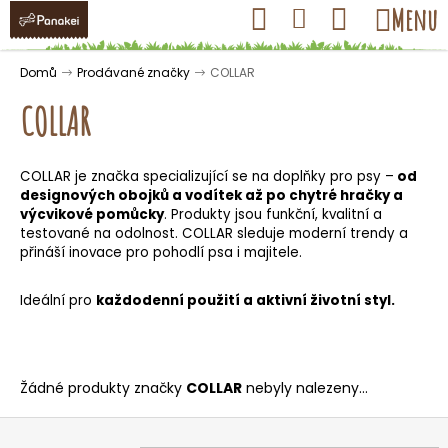
K
Přejít
Hledat
Nákupní
Menu
Přihlášení
na
o
obsah
košík
Zpět
Zpět
š
Domů
Prodávané značky
COLLAR
í
COLLAR
k
COLLAR je značka specializující se na doplňky pro psy –
od
C
designových obojků a vodítek až po chytré hračky a
o
výcvikové pomůcky
. Produkty jsou funkční, kvalitní a
testované na odolnost. COLLAR sleduje moderní trendy a
p
přináší inovace pro pohodlí psa i majitele.
o
t
Ideální pro
každodenní použití a aktivní životní styl.
ř
e
b
Žádné produkty značky
COLLAR
nebyly nalezeny...
u
j
Z