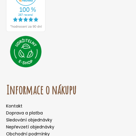
o
r
u
č
u
j
e
m
e
Informace o nákupu
Kontakt
Doprava a platba
Sledování objednávky
Nepřevzetí objednávky
Obchodní podmínky