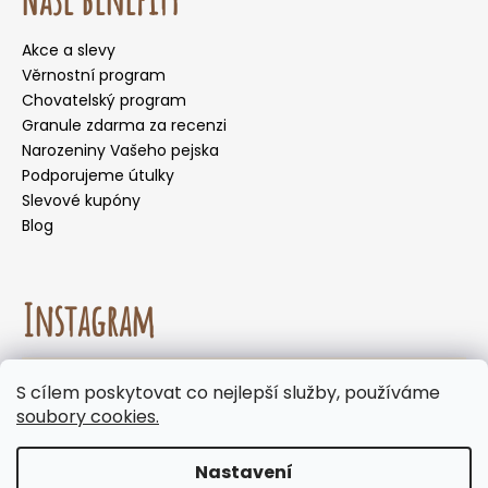
Akce a slevy
Věrnostní program
Chovatelský program
Granule zdarma za recenzi
Narozeniny Vašeho pejska
Podporujeme útulky
Slevové kupóny
Blog
Instagram
☀️🌡️ Doporučení pro letní měsíce. Během letních
S cílem poskytovat co nejlepší služby, používáme
měsíců nedoporučujeme volit doručení do
Sledovat na Instagramu
soubory cookies.
samoobslužných boxů, kde mohou být zásilky
vystaveny vysokým teplotám. Jelikož naše
produkty neobsahují chemické konzervanty,
Nastavení