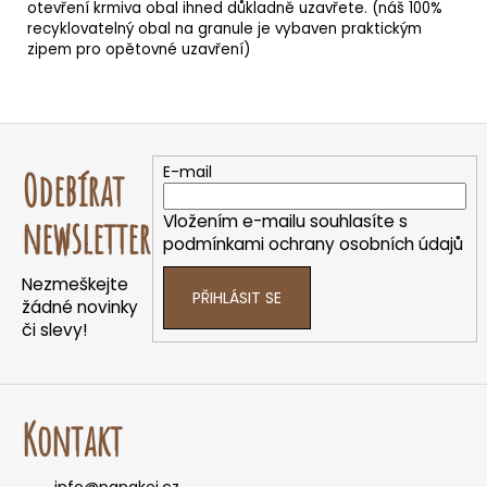
otevření krmiva obal ihned důkladně uzavřete. (náš 100%
recyklovatelný obal na granule je vybaven praktickým
zipem pro opětovné uzavření)
Z
á
E-mail
Odebírat
p
a
Vložením e-mailu souhlasíte s
newsletter
t
podmínkami ochrany osobních údajů
í
Nezmeškejte
PŘIHLÁSIT SE
žádné novinky
či slevy!
Kontakt