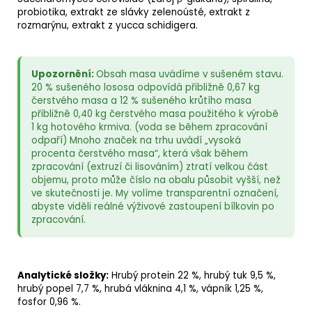
probiotika
,
extrakt ze slávky zelenoústé
,
extrakt z
rozmarýnu
,
extrakt z yucca schidigera
.
Upozornění:
Obsah masa uvádíme v sušeném stavu.
20 % sušeného lososa odpovídá přibližně 0,67 kg
čerstvého masa a 12 % sušeného krůtího masa
přibližně 0,40 kg čerstvého masa použitého k výrobě
1 kg hotového krmiva. (voda se během zpracování
odpaří) Mnoho značek na trhu uvádí „vysoká
procenta čerstvého masa“, která však během
zpracování (extruzí či lisováním) ztratí velkou část
objemu, proto může číslo na obalu působit vyšší, než
ve skutečnosti je. My volíme transparentní označení,
abyste viděli reálné výživové zastoupení bílkovin po
zpracování.
Analytické složky
:
Hrubý protein
22 %,
hrubý tuk
9,5 %,
hrubý popel
7,7 %,
hrubá vláknina
4,1 %,
vápník
1,25 %,
fosfor
0,96 %.