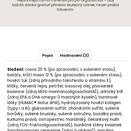
nejúčinnější formu minerálů pro psí organismus – aby
každá dávka granulí přinesla skutečný účinek, ne jen prošla
trávením.
Popis
Hodnocení (3)
Složení:
Losos 20 % (po zpracování, v sušeném stavu),
batáty
, krůtí maso 12 % (po zpracování, v sušeném stavu),
hovězí tuk (zdroj přírodního tokoferolu a vitamínu E),
klíčky, červená řepa, petržel,
lososový olej
,
pivovarské
kvasnice
(zdroj MOS-mannanooligosacharidů),
arktický krill
(zdroj EPA a DHA omega-3 mastných kyselin),
huminové
látky
(HUMAC® Natur AFM),
hydrolyzovaný hovězí kolagen
(typy I a III),
glukosamin sulfát
,
chondroitin sulfát
, sušené
borůvky, sušené brusinky, sušené ostružiny,
bazalka pravá
,
kurkuma
pravá,
ostropestřec mariánský
,
čekankový inulin
(zdroj FOS-fruktooligosacharidů),
buněčné stěny kvasinek
Saccharomyces cerevisiae
(zdroj β-glukanů),
spirulina
,