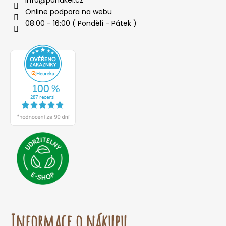
info
@
panakei.cz
Online podpora na webu
08:00 - 16:00 ( Pondělí - Pátek )
Informace o nákupu