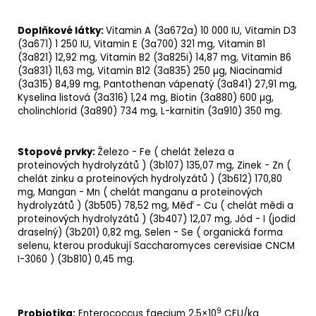
Doplňkové látky:
Vitamin A
(3a672a) 10 000 IU,
Vitamin D3
(3a671) 1 250 IU,
Vitamin E
(3a700) 321 mg,
Vitamin B1
(3a821) 12,92 mg,
Vitamin B2
(3a825i) 14,87 mg, Vitamin B6
(3a831) 11,63 mg, Vitamin B12 (3a835) 250 µg,
Niacinamid
(3a315) 84,99 mg, Pantothenan vápenatý (3a841) 27,91 mg,
Kyselina listová
(3a316) 1,24 mg, Biotin (3a880) 600 µg,
cholinchlorid
(3a890) 734 mg, L-karnitin (3a910) 350 mg.
Stopové prvky
:
Železo
- Fe (
chelát
železa a
proteinových hydrolyzátů ) (3b107)
135,07 mg
,
Zinek
- Zn (
chelát zinku a proteinových hydrolyzátů ) (3b612) 170,80
mg,
Mangan
- Mn ( chelát manganu a proteinových
hydrolyzátů ) (3b505) 78,52 mg,
Měď
- Cu ( chelát mědi a
proteinových hydrolyzátů ) (3b407) 12,07 mg,
Jód
- I (jodid
draselný) (3b201) 0,82 mg,
Selen
- Se ( organická forma
selenu, kterou produkují Saccharomyces cerevisiae CNCM
I-3060 ) (3b810) 0,45 mg.
9
Probiotika:
Enterococcus faecium
2,5×10
CFU/kg