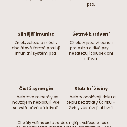
⬜ Aktivita psa
psa.
nižší
⬜ Velikost granuly
průměr cca 22 mm × tloušťka cca 12 mm
Silnější imunita
Šetrné k trávení
Zinek, železo a měď v
Cheláty jsou vhodné i
Hmotnost balení
chelátové formě posilují
pro extra citlivé psy –
9kg
imunitní systém psa.
nezatěžují žaludek ani
střeva.
Trvanlivost krmiva
12 měsíců od data výroby
Čistá synergie
Stabilní živiny
Chelátové minerály se
Cheláty odolávají tlaku a
navzájem neblokují, vše
teplu bez ztráty účinku –
se vstřebává efektivně.
živiny zůstávají aktivní.
Cheláty volíme proto, že jde o nejlépe vstřebatelnou a