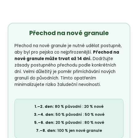
Přechod na
nové granule
Přechod na nové granule je nutné udělat postupně,
aby byl pro pejska co nejpřirozenější.
Přechod na
nové granule může trvat až 14 dní.
Dodržujte
zásady postupného přechodu podle konkrétních
dní. Velmi důležitý je poměr přimíchávání nových
granulí do původních. Tímto opatřením
minimalizujete riziko žaludeční nevolnosti.
1.–2. den:
80 % původní : 20 % nové
3.–4. den:
50 % původní : 50 % nové
5.–6. den:
20 % původní : 80 % nové
7.–8. den:
100 % jen nové granule