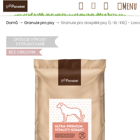
K
Přejít
Hledat
Nákupní
Menu
Přihlášení
na
o
obsah
košík
Zpět
Zpět
š
Domů
Granule pro psy
Granule pro dospělé psy (L-XL-XXL) - Loso
í
k
ZPŮSOB VÝROBY:
EXTRUDOVANÉ
BEZ OBILOVIN
C
o
p
o
t
ř
e
b
u
j