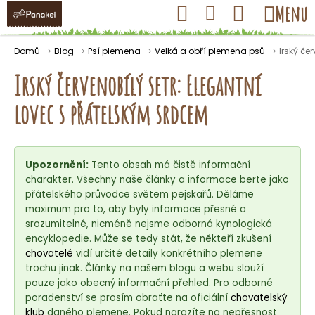
K
Přejít
Hledat
Nákupní
Menu
Přihlášení
na
o
obsah
košík
Zpět
Zpět
š
Domů
Blog
Psí plemena
Velká a obří plemena psů
Irský če
í
Irský červenobílý setr: Elegantní
k
lovec s přátelským srdcem
C
o
Upozornění:
Tento obsah má čistě informační
p
charakter. Všechny naše články a informace berte jako
o
přátelského průvodce světem pejskařů. Děláme
t
maximum pro to, aby byly informace přesné a
ř
srozumitelné, nicméně nejsme odborná kynologická
encyklopedie. Může se tedy stát, že někteří zkušení
e
chovatelé
vidí určité detaily konkrétního plemene
b
trochu jinak. Články na našem blogu a webu slouží
u
pouze jako obecný informační přehled. Pro odborné
j
poradenství se prosím obraťte na oficiální
chovatelský
klub
daného plemene. Pokud narazíte na nepřesnost