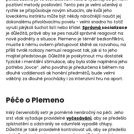
pozitivní metody posilování. Tento pes je velmi učenlivý a
rychle se přizpůsobuje novým situacím, ale kvůli jeho
loveckému instinktu může být někdy náročnější naučit jej
dokonalému přivolávacímu povelu - velmi snadno ho totiž
vyruší jakýkoli šuchot listí nebo křídel.
Správná
socializace
je důležitá, právě aby se pes naučil správně reagovat na
nové podněty a situace. Plemeno je téměř bezkonfliktní,
musíte k němu ovšem přistupovat klidně as rozvahou, na
příliš tvrdé rozkazy nemusí reagovat tak, jak si to jeho
majitel představuje. Důležité je poskytnout mu dostatek
fyzické i mentální stimulace, aby byla stále naplněna jeho
potřeba „lovce“. Jeho povaha je předurčena k během na
dlouhé vzdálenosti ak honění předmětů, bude velmi
vděčný za dlouhé procházky i za intenzivní hru na
aport
.
Péče o Plemeno
Irský červenobílý setr je poměrně nenáročný na péči. Jeho
srst však vyžaduje pravidelné
vyčesávání
, aby se předešlo
zplstnatění a odstranily se odumřelé vypadlé chlupy.
Důležité je také pravidelně kontrolovat uši, aby se předešlo