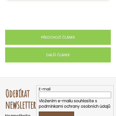
PŘEDCHOZÍ ČLÁNEK
DALŠÍ ČLÁNEK
Z
á
E-mail
Odebírat
p
a
Vložením e-mailu souhlasíte s
newsletter
t
podmínkami ochrany osobních údajů
í
Nezmeškejte