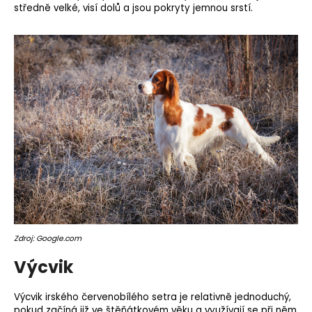
středně velké, visí dolů a jsou pokryty jemnou srstí.
Zdroj: Google.com
Výcvik
Výcvik irského červenobílého setra je relativně jednoduchý,
pokud začíná již ve štěňátkovém věku a využívají se při něm