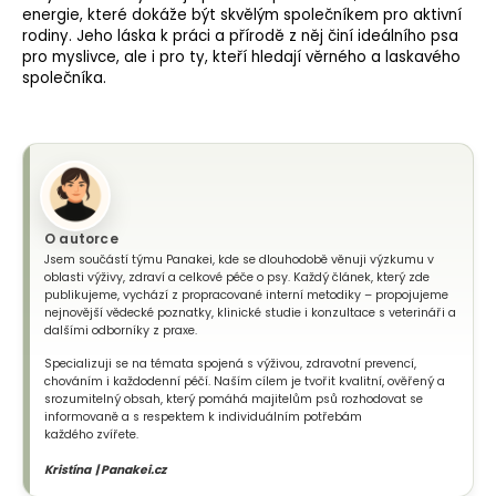
energie, které dokáže být skvělým společníkem pro aktivní
rodiny. Jeho láska k práci a přírodě z něj činí ideálního psa
pro myslivce, ale i pro ty, kteří hledají věrného a laskavého
společníka.
O autorce
Jsem součástí týmu Panakei, kde se dlouhodobě věnuji výzkumu v
oblasti výživy, zdraví a celkové péče o psy. Každý článek, který zde
publikujeme, vychází z propracované interní metodiky – propojujeme
nejnovější vědecké poznatky, klinické studie i konzultace s veterináři a
dalšími odborníky z praxe.
Specializuji se na témata spojená s výživou, zdravotní prevencí,
chováním i každodenní péčí. Naším cílem je tvořit kvalitní, ověřený a
srozumitelný obsah, který pomáhá majitelům psů rozhodovat se
informovaně a s respektem k individuálním potřebám
každého zvířete.
Kristína | Panakei.cz