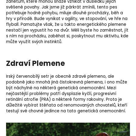
zánětům, které mohou snáze vznikat v důsledku jejich
svěšené povahy. Jak jsme již párkrát zmínili, tento pes
potřebuje hodně pohybu, miluje dlouhé procházky, běh a
hry v přírodě. Bude vynikat v
agility
, ve
stopování
, ve hře na
flyball. Pamatujte však, že u takto energetického plemene
nestačí jen vypustit ho na dvůr. Měli byste ho zaměstnat, jít
s ním na procházku, zaběhat si, poskytnout mu aktivitu, kde
může využít svých instinktů.
Zdraví Plemene
Irský červenobílý setr je obecně zdravé plemeno, ale
podobně jako mnohá jiná čistokrevná plemena, i ono může
být náchylné na některá
genetická onemocnění
. Mezi
nejčastější problémy patří dysplazie kyčlí, progresivní
retinální atrofie (
PRA
) a některé formy rakoviny. Proto je
důležité vybírat štěňata od renomovaných chovatelů, kteří
testují své chovné jedince na tato genetická onemocnění.