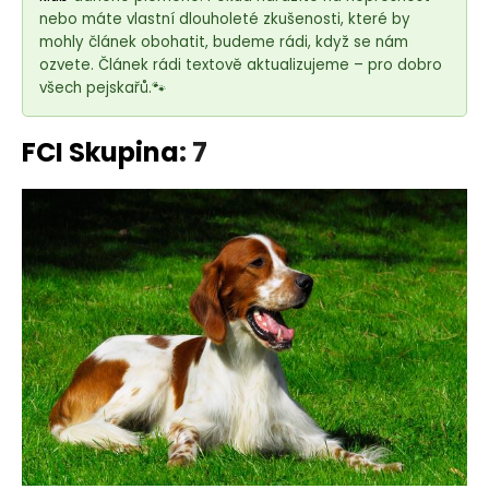
e
nebo máte vlastní dlouholeté zkušenosti, které by
t
mohly článek obohatit, budeme rádi, když se nám
e
ozvete. Článek rádi textově aktualizujeme – pro dobro
n
všech pejskařů.🐾
a
j
FCI Skupina
: 7
í
t
?
HLEDAT
D
o
p