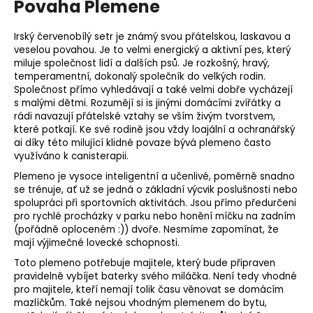
Povaha Plemene
Irský červenobílý setr je známý svou přátelskou, laskavou a
veselou povahou. Je to velmi energický a aktivní pes, který
miluje společnost lidí a dalších psů. Je rozkošný, hravý,
temperamentní, dokonalý společník do velkých rodin.
Společnost přímo vyhledávají a také velmi dobře vycházejí
s malými dětmi. Rozumějí si is jinými domácími zvířátky a
rádi navazují přátelské vztahy se vším živým tvorstvem,
které potkají. Ke své rodině jsou vždy loajální a ochranářský
ai díky této milující klidné povaze bývá plemeno často
využíváno k canisterapii.
Plemeno je vysoce inteligentní a učenlivé, poměrně snadno
se trénuje, ať už se jedná o základní výcvik poslušnosti nebo
spolupráci při sportovních aktivitách. Jsou přímo předurčeni
pro rychlé procházky v parku nebo honění míčku na zadním
(pořádně oploceném :)) dvoře. Nesmíme zapomínat, že
mají výjimečné lovecké schopnosti.
Toto plemeno potřebuje majitele, který bude připraven
pravidelně vybíjet baterky svého miláčka. Není tedy vhodné
pro majitele, kteří nemají tolik času věnovat se domácím
mazlíčkům. Také nejsou vhodným plemenem do bytu,