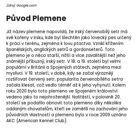
o
Zdroj: Google.com
r
Původ Plemene
u
č
Již název plemene napovídá, že Irský červenobílý setr má
u
své kořeny v Irsku, kde byl šlechtěn jako lovecký pes určený
j
k práci v terénu, zejména k lovu ptactva. Vznikl křížením
e
španělských, anglických setrů a gordonseterů. Toto
m
plemeno
je o něco starší, nižší a více zavalitější než jeho
e
známější příbuzný, irský setr. V 18. a 19. století byl velmi
populární v Británii a Spojených státech, zejména mezi
myslivci. V 19. století, v době, kdy se začal výrazněji
rozšiřovat červený setr, popularita červenobílého setra
začala klesat, což vedlo téměř až k jeho vyhynutí. Kolem
roku 2020 bylo toto plemeno ve Spojeném království
vedeno jako to nejohroženější. Naštěstí, v polovině 20.
století se podařilo obnovit toto plemeno díky několika
oddaným chovatelům, kteří se zaměřili na zachování jeho
původních vlastností a plemeno bylo v roce 2009 uznáno
AKC (American Kennel Club).