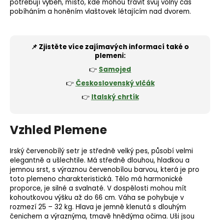
potřebují výběh, místo, kde mohou trávit svůj volný čas
pobíháním a honěním vlaštovek létajícím nad dvorem.
📌 Zjistěte více zajímavých informací také o
plemeni:
👉
Samojed
👉
Československý vlčák
👉
Italský chrtík
Vzhled Plemene
Irský červenobílý setr je středně velký pes, působí velmi
elegantně a ušlechtile. Má středně dlouhou, hladkou a
jemnou srst, s výraznou červenobílou barvou, která je pro
toto plemeno charakteristická. Tělo má harmonické
proporce, je silné a svalnaté. V dospělosti mohou mít
kohoutkovou výšku až do 66 cm. Váha se pohybuje v
rozmezí 25 – 32 kg. Hlava je jemně klenutá s dlouhým
čenichem a výraznýma, tmavě hnědýma očima. Uši jsou