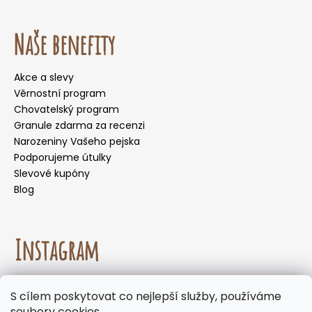
Naše benefity
Akce a slevy
Věrnostní program
Chovatelský program
Granule zdarma za recenzi
Narozeniny Vašeho pejska
Podporujeme útulky
Slevové kupóny
Blog
Instagram
☀️🌡️ Doporučení pro letní měsíce. Během letních
S cílem poskytovat co nejlepší služby, používáme
měsíců nedoporučujeme volit doručení do
Sledovat na Instagramu
soubory cookies.