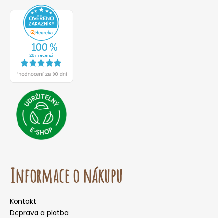
o
r
u
č
u
j
e
m
e
Informace o nákupu
Kontakt
Doprava a platba