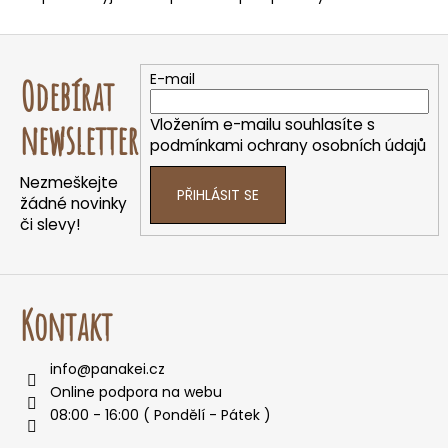
e
t
Z
e
á
n
E-mail
Odebírat
p
a
a
Vložením e-mailu souhlasíte s
newsletter
j
t
podmínkami ochrany osobních údajů
í
í
t
Nezmeškejte
PŘIHLÁSIT SE
žádné novinky
?
či slevy!
Kontakt
HLEDAT
info
@
panakei.cz
Online podpora na webu
D
08:00 - 16:00 ( Pondělí - Pátek )
o
p