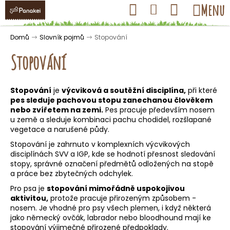
K
Přejít
Hledat
Nákupní
Menu
Přihlášení
na
o
obsah
košík
Zpět
Zpět
š
Domů
Slovník pojmů
Stopování
í
Stopování
k
Stopování
je
výcviková a soutěžní disciplína,
při které
C
pes sleduje pachovou stopu zanechanou člověkem
o
nebo zvířetem na zemi.
Pes pracuje především nosem
u země a sleduje kombinaci pachu chodidel, rozšlapané
p
vegetace a narušené půdy.
o
Stopování je zahrnuto v komplexních výcvikových
t
disciplínách SVV a IGP, kde se hodnotí přesnost sledování
ř
stopy, správné označení předmětů odložených na stopě
a práce bez zbytečných odchylek.
e
Pro psa je
stopování mimořádně uspokojivou
b
aktivitou,
protože pracuje přirozeným způsobem -
u
nosem. Je vhodné pro psy všech plemen, i když některá
j
jako německý ovčák, labrador nebo bloodhound mají ke
stopování výjimečné přirozené předpoklady.