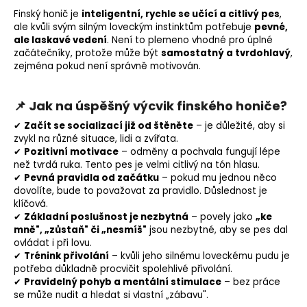
Finský honič je
inteligentní, rychle se učící a citlivý pes
,
ale kvůli svým silným loveckým instinktům potřebuje
pevné,
ale laskavé vedení
. Není to plemeno vhodné pro úplné
začátečníky, protože může být
samostatný a tvrdohlavý
,
zejména pokud není správně motivován.
📌
Jak na úspěšný výcvik finského honiče?
✔
Začít se socializací již od štěněte
– je důležité, aby si
zvykl na různé situace, lidi a zvířata.
✔
Pozitivní
motivace
– odměny a pochvala fungují lépe
než tvrdá ruka. Tento pes je velmi citlivý na tón hlasu.
✔
Pevná pravidla od začátku
– pokud mu jednou něco
dovolíte, bude to považovat za pravidlo. Důslednost je
klíčová.
✔
Základní poslušnost je nezbytná
– povely jako
„ke
mně", „zůstaň" či „nesmíš"
jsou nezbytné, aby se pes dal
ovládat i při lovu.
✔
Trénink přivolání
– kvůli jeho silnému loveckému pudu je
potřeba důkladně procvičit spolehlivé přivolání.
✔
Pravidelný pohyb a mentální stimulace
– bez práce
se může nudit a hledat si vlastní „zábavu".