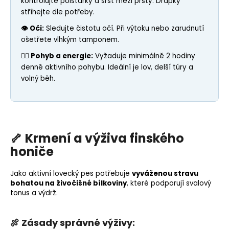
kontrolujte polštářky a srst mezi prsty. Drápky
stříhejte dle potřeby.
👁 Oči:
Sledujte čistotu očí. Při výtoku nebo zarudnutí
ošetřete vlhkým tamponem.
🏃‍♂️ Pohyb a energie:
Vyžaduje minimálně 2 hodiny
denně aktivního pohybu. Ideální je lov, delší túry a
volný běh.
🦴
Krmení a výživa finského
honiče
Jako aktivní lovecký pes potřebuje
vyváženou stravu
bohatou na živočišné bílkoviny
, které podporují svalový
tonus a výdrž.
🍖
Zásady správné výživy: