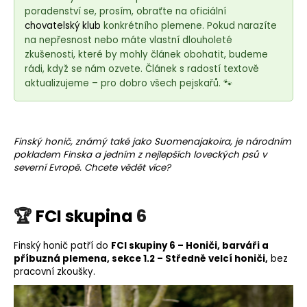
e
poradenství se, prosím, obraťte na oficiální
t
chovatelský klub
konkrétního plemene. Pokud narazíte
e
na nepřesnost nebo máte vlastní dlouholeté
n
zkušenosti, které by mohly článek obohatit, budeme
rádi, když se nám ozvete. Článek s radostí textově
a
aktualizujeme – pro dobro všech pejskařů. 🐾
j
í
t
?
Finský honič, známý také jako Suomenajakoira, je národním
pokladem Finska a jedním z nejlepších loveckých psů v
severní Evropě. Chcete vědět více?
🏆
FCI skupina
6
HLEDAT
Finský honič patří do
FCI skupiny 6 – Honiči, barváři a
příbuzná plemena, sekce 1.2 – Středně velcí honiči,
bez
pracovní zkoušky.
D
o
p