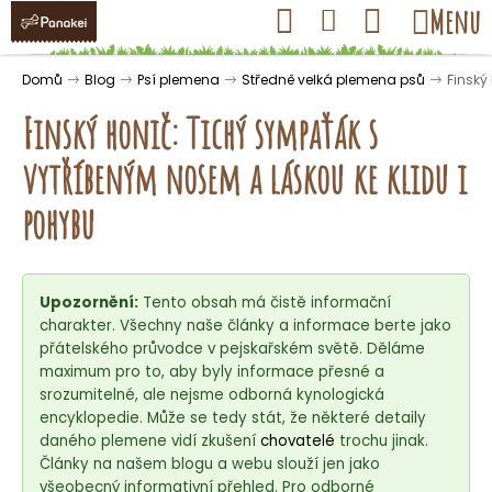
K
Přejít
Hledat
Nákupní
Menu
Přihlášení
na
o
obsah
košík
Zpět
Zpět
š
Domů
Blog
Psí plemena
Středně velká plemena psů
Finský
í
Finský honič: Tichý sympaťák s
k
vytříbeným nosem a láskou ke klidu i
C
pohybu
o
p
o
Upozornění:
Tento obsah má čistě informační
t
charakter. Všechny naše články a informace berte jako
ř
přátelského průvodce v pejskařském světě. Děláme
maximum pro to, aby byly informace přesné a
e
srozumitelné, ale nejsme odborná kynologická
b
encyklopedie. Může se tedy stát, že některé detaily
u
daného plemene vidí zkušení
chovatelé
trochu jinak.
j
Články na našem blogu a webu slouží jen jako
všeobecný informativní přehled. Pro odborné