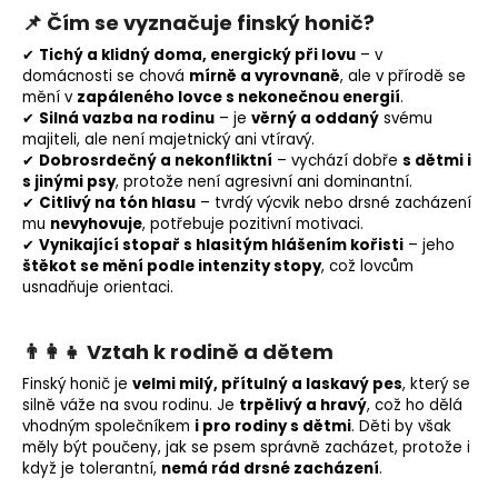
📌
Čím se vyznačuje finský honič?
✔
Tichý a klidný doma, energický při lovu
– v
domácnosti se chová
mírně a vyrovnaně
, ale v přírodě se
mění v
zapáleného lovce s nekonečnou energií
.
✔
Silná vazba na rodinu
– je
věrný a oddaný
svému
majiteli, ale není majetnický ani vtíravý.
✔
Dobrosrdečný a nekonfliktní
– vychází dobře
s dětmi i
s jinými psy
, protože není agresivní ani dominantní.
✔
Citlivý na tón hlasu
– tvrdý výcvik nebo drsné zacházení
mu
nevyhovuje
, potřebuje pozitivní motivaci.
✔
Vynikající stopař s hlasitým hlášením kořisti
– jeho
štěkot se mění podle intenzity stopy
, což lovcům
usnadňuje orientaci.
👨‍👩‍👧
Vztah k rodině a dětem
Finský honič je
velmi milý, přítulný a laskavý pes
, který se
silně váže na svou rodinu. Je
trpělivý a hravý
, což ho dělá
vhodným společníkem
i pro rodiny s dětmi
. Děti by však
měly být poučeny, jak se psem správně zacházet, protože i
když je tolerantní,
nemá rád drsné zacházení
.