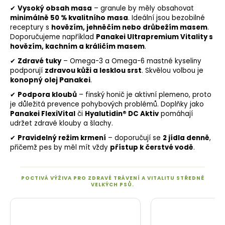
✔
Vysoký obsah masa
– granule by měly obsahovat
minimálně 50 % kvalitního masa
. Ideální jsou bezobilné
receptury s
hovězím, jehněčím nebo drůbežím masem
.
Doporučujeme například
Panakei Ultrapremium Vitality s
hovězím, kachním a králičím masem
.
✔
Zdravé
tuky
– Omega-3 a Omega-6 mastné kyseliny
podporují
zdravou kůži a lesklou srst
. Skvělou volbou je
Panakei
.
konopný olej
✔
Podpora kloubů
– finský honič je aktivní plemeno, proto
je důležitá prevence pohybových problémů. Doplňky jako
Panakei FlexiVital
či
Hyalutidin® DC Aktiv
pomáhají
udržet zdravé klouby a šlachy.
✔
Pravidelný režim krmení
– doporučují se
2 jídla denně
,
přičemž pes by měl mít vždy
přístup k čerstvé vodě
.