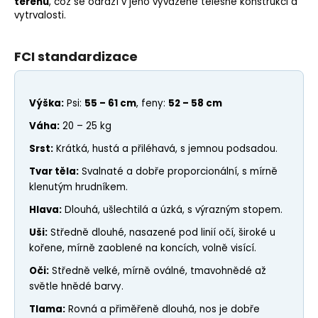
terénu
, což se odráží v jeho vyvážené tělesné konstrukci a
vytrvalosti.
FCI standardizace
Výška:
Psi:
55 – 61 cm
, feny:
52 – 58 cm
Váha:
20 – 25 kg
Srst:
Krátká, hustá a přiléhavá, s jemnou podsadou.
Tvar těla:
Svalnaté a dobře proporcionální, s mírně
klenutým hrudníkem.
Hlava:
Dlouhá, ušlechtilá a úzká, s výrazným stopem.
Uši:
Středně dlouhé, nasazené pod linií očí, široké u
kořene, mírně zaoblené na koncích, volně visící.
Oči:
Středně velké, mírně oválné, tmavohnědé až
světle hnědé barvy.
Tlama:
Rovná a přiměřeně dlouhá, nos je dobře