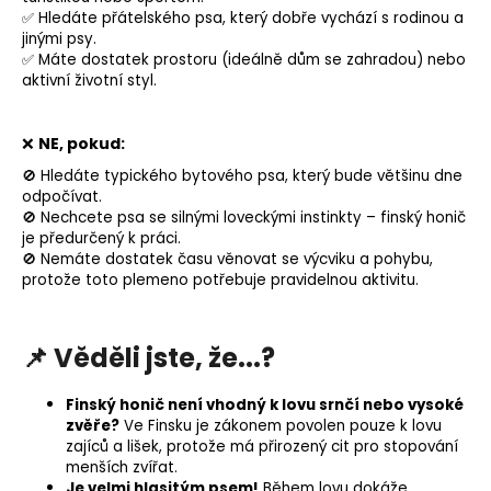
✅ Hledáte přátelského psa, který dobře vychází s rodinou a
jinými psy.
✅ Máte dostatek prostoru (ideálně dům se zahradou) nebo
aktivní životní styl.
❌
NE, pokud:
🚫 Hledáte typického bytového psa, který bude většinu dne
odpočívat.
🚫 Nechcete psa se silnými loveckými instinkty – finský honič
je předurčený k práci.
🚫 Nemáte dostatek času věnovat se výcviku a pohybu,
protože toto plemeno potřebuje pravidelnou aktivitu.
📌
Věděli jste, že...?
Finský honič není vhodný k lovu srnčí nebo vysoké
zvěře?
Ve Finsku je zákonem povolen pouze k lovu
zajíců a lišek, protože má přirozený cit pro stopování
menších zvířat.
Je velmi hlasitým psem!
Během lovu dokáže