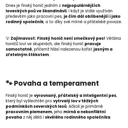
Dnes je finský honič jedním z
nejpopulárnějších
loveckých psů ve Skandinávii
. I když je stále využíván
především jako
pracovní pes
,
je čím dál oblíbenější i jako
rodinný společník
, a to díky své mírné a přátelské povaze.
💡
Zajímavost:
Finský honič není smečkový pes!
Většina
honičů loví ve skupinách, ale finský honič
pracuje
samostatně
, přičemž hlásí nalezenou kořist
jasným a
zřetelným štěkotem
.
🐾 Povaha a temperament
Finský honič je
vyrovnaný, přátelský a inteligentní pes
,
který byl vyšlechtěn pro
vytrvalý lov v těžkých
podmínkách severských lesů
. Ačkoli je primárně
pracovním plemenem
, jeho
mírná a nekonfliktní
povaha
z něj dělá i
skvělého rodinného společníka
.