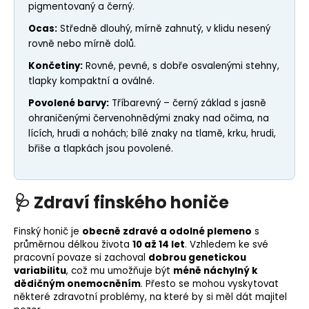
pigmentovaný a černý.
Ocas:
Středně dlouhý, mírně zahnutý, v klidu nesený
rovně nebo mírně dolů.
Končetiny:
Rovné, pevné, s dobře osvalenými stehny,
tlapky kompaktní a oválné.
Povolené barvy:
Tříbarevný – černý základ s jasně
ohraničenými červenohnědými znaky nad očima, na
lících, hrudi a nohách;
bílé znaky
na tlamě, krku, hrudi,
břiše a tlapkách jsou povolené.
🩺
Zdraví finského honiče
Finský honič je
obecně zdravé a odolné plemeno
s
průměrnou délkou života
10 až 14 let
. Vzhledem ke své
pracovní povaze si zachoval
dobrou genetickou
variabilitu
, což mu umožňuje být
méně náchylný k
dědičným onemocněním
. Přesto se mohou vyskytovat
některé zdravotní problémy, na které by si měl dát majitel