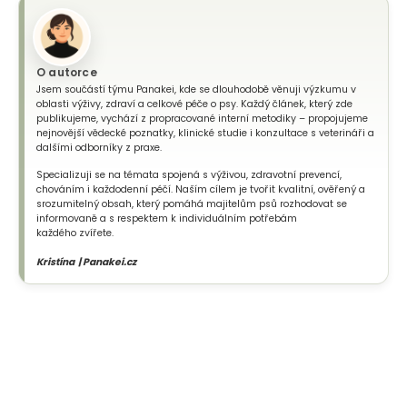
O autorce
Jsem součástí týmu Panakei, kde se dlouhodobě věnuji výzkumu v
oblasti výživy, zdraví a celkové péče o psy. Každý článek, který zde
publikujeme, vychází z propracované interní metodiky – propojujeme
nejnovější vědecké poznatky, klinické studie i konzultace s veterináři a
dalšími odborníky z praxe.
Specializuji se na témata spojená s výživou, zdravotní prevencí,
chováním i každodenní péčí. Naším cílem je tvořit kvalitní, ověřený a
srozumitelný obsah, který pomáhá majitelům psů rozhodovat se
informovaně a s respektem k individuálním potřebám
každého zvířete.
Kristína | Panakei.cz