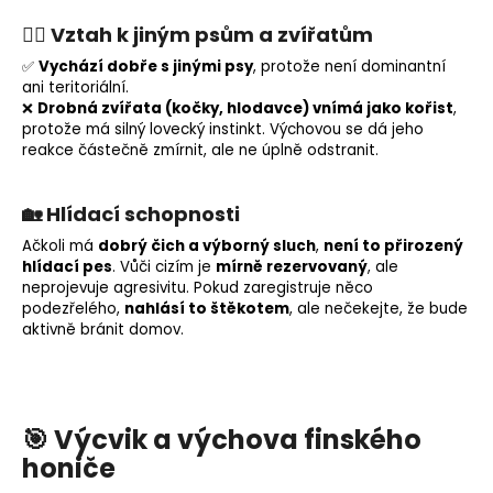
🐕‍🦺
Vztah k jiným psům a zvířatům
✅
Vychází dobře s jinými psy
, protože není dominantní
ani
teritoriální
.
❌
Drobná zvířata (kočky, hlodavce) vnímá jako kořist
,
protože má silný
lovecký instinkt
. Výchovou se dá jeho
reakce částečně zmírnit, ale ne úplně odstranit.
🏡
Hlídací schopnosti
Ačkoli má
dobrý čich a výborný sluch
,
není to přirozený
hlídací pes
. Vůči cizím je
mírně rezervovaný
, ale
neprojevuje agresivitu. Pokud zaregistruje něco
podezřelého,
nahlásí to štěkotem
, ale nečekejte, že bude
aktivně bránit domov.
🎯
Výcvik a výchova finského
honiče