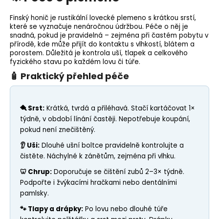
Finský honič je rustikální lovecké plemeno s krátkou srstí,
které se vyznačuje nenáročnou údržbou. Péče o něj je
snadná, pokud je pravidelná – zejména při častém pobytu v
přírodě, kde může přijít do kontaktu s vlhkostí, blátem a
porostem. Důležitá je kontrola uší, tlapek a celkového
fyzického stavu po každém lovu či túře.
🧴 Praktický přehled péče
🪮 Srst:
Krátká, tvrdá a přiléhavá. Stačí kartáčovat 1×
týdně, v období línání častěji. Nepotřebuje koupání,
pokud není znečištěný.
👂 Uši:
Dlouhé ušní boltce pravidelně kontrolujte a
čistěte. Náchylné k zánětům, zejména při vlhku.
🦷 Chrup:
Doporučuje se čištění zubů 2–3× týdně.
Podpořte i žvýkacími hračkami nebo dentálními
pamlsky.
🐾 Tlapy a drápky:
Po lovu nebo dlouhé túře