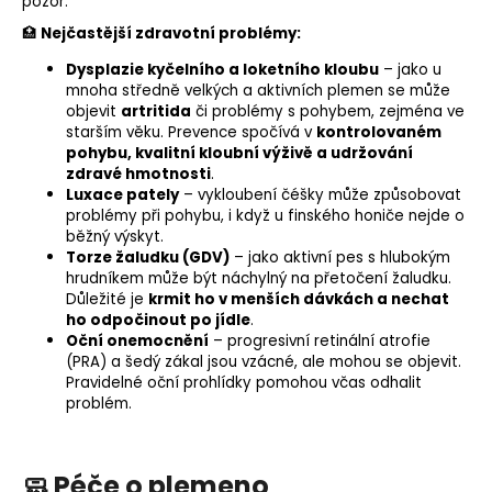
pozor.
🏥
Nejčastější zdravotní problémy:
Dysplazie kyčelního a loketního kloubu
– jako u
mnoha středně velkých a aktivních plemen se může
objevit
artritida
či problémy s pohybem, zejména ve
starším věku. Prevence spočívá v
kontrolovaném
pohybu, kvalitní kloubní výživě a udržování
zdravé hmotnosti
.
Luxace pately
– vykloubení čéšky může způsobovat
problémy při pohybu, i když u finského honiče nejde o
běžný výskyt.
Torze žaludku (
GDV
)
– jako aktivní pes s hlubokým
hrudníkem může být náchylný na přetočení žaludku.
Důležité je
krmit ho v menších dávkách a nechat
ho odpočinout po jídle
.
Oční onemocnění
– progresivní retinální atrofie
(
PRA
) a šedý zákal jsou vzácné, ale mohou se objevit.
Pravidelné oční prohlídky pomohou včas odhalit
problém.
🧼 Péče o plemeno