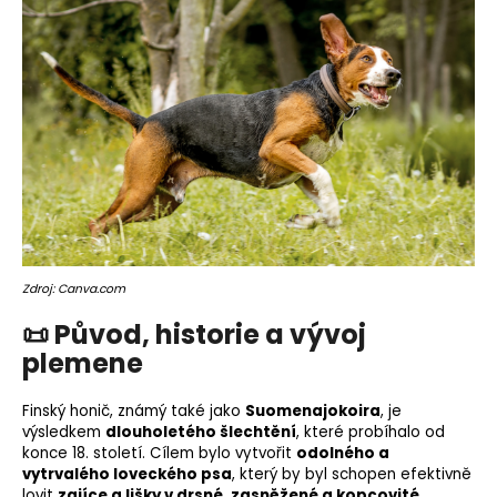
o
r
u
č
u
j
e
m
e
Zdroj: Canva.com
📜
Původ, historie a vývoj
plemene
Finský honič, známý také jako
Suomenajokoira
, je
výsledkem
dlouholetého šlechtění
, které probíhalo od
konce 18. století. Cílem bylo vytvořit
odolného a
vytrvalého loveckého psa
, který by byl schopen efektivně
lovit
zajíce a lišky v drsné, zasněžené a kopcovité