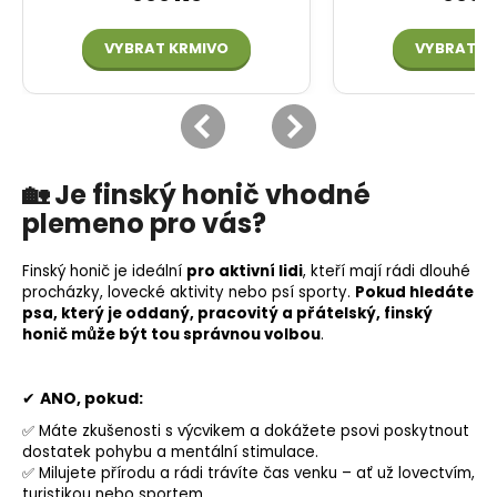
🏡
Je finský honič vhodné
plemeno pro vás?
Finský honič je ideální
pro aktivní lidi
, kteří mají rádi dlouhé
procházky, lovecké aktivity nebo
psí sporty
.
Pokud hledáte
psa, který je oddaný, pracovitý a přátelský, finský
honič může být tou správnou volbou
.
✔
ANO, pokud:
✅ Máte zkušenosti s výcvikem a dokážete psovi poskytnout
dostatek pohybu a mentální stimulace.
✅ Milujete přírodu a rádi trávíte čas venku – ať už lovectvím,
turistikou nebo sportem.