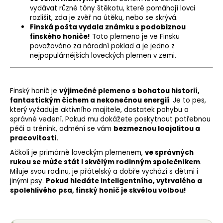
vydávat různé tóny štěkotu, které pomáhají lovci
rozlišit, zda je zvěř na útěku, nebo se skrývá.
Finská pošta vydala známku s podobiznou
finského honiče!
Toto plemeno je ve Finsku
považováno za národní poklad a je jedno z
nejpopulárnějších loveckých plemen v zemi.
Finský honič je
výjimečné plemeno s bohatou historií,
fantastickým čichem a nekonečnou energií
. Je to pes,
který vyžaduje aktivního majitele, dostatek pohybu a
správné vedení. Pokud mu dokážete poskytnout potřebnou
péči a trénink, odmění se vám
bezmeznou loajalitou a
pracovitostí
.
Ačkoli je primárně loveckým plemenem,
ve správných
rukou se může stát i skvělým rodinným společníkem
.
Miluje svou rodinu, je přátelský a dobře vychází s dětmi i
jinými psy.
Pokud hledáte inteligentního, vytrvalého a
spolehlivého psa, finský honič je skvělou volbou!