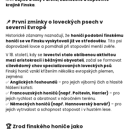
krajině Finska
.
📌
První zmínky o loveckých psech v
severní Evropě
Historické záznamy naznačují, že
honiči podobní finskému
honiči se ve Finsku vyskytovali již ve středověku
. Tito psi
doprovázeli lovce a pomáhali při
stopování
menší zvěře.
V 18. století, kdy se
lovectví stalo oblíbenou aktivitou
mezi aristokracií i běžnými obyvateli
, začal se formovat
cílevědomý chov specializovaných loveckých psů
.
Finský honič vznikl křížením několika evropských plemen,
zejména:
✅
Anglických foxhoundů
– pro jejich výborný
čich
a hlasité
hlášení kořisti.
✅
Francouzských honičů (např. Poitevin, Harrier)
– pro
jejich rychlost a obratnost v náročném terénu.
✅
Německých honičů (např. Hannoverský barvář)
– pro
jejich vytrvalost a schopnost stopovat i v hustém lese.
🏆
Zrod finského honiče jako