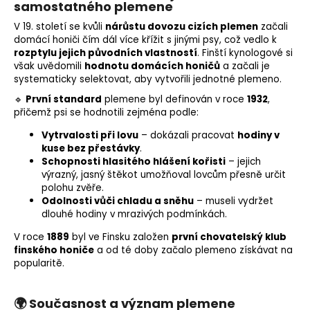
samostatného plemene
V 19. století se kvůli
nárůstu dovozu cizích plemen
začali
domácí honiči čím dál více křížit s jinými psy, což vedlo k
rozptylu jejich původních vlastností
. Finští kynologové si
však uvědomili
hodnotu domácích honičů
a začali je
systematicky selektovat, aby vytvořili jednotné
plemeno
.
🔹
První standard
plemene byl definován v roce
1932
,
přičemž psi se hodnotili zejména podle:
Vytrvalosti při lovu
– dokázali pracovat
hodiny v
kuse bez přestávky
.
Schopnosti hlasitého hlášení kořisti
– jejich
výrazný, jasný štěkot umožňoval lovcům přesně určit
polohu zvěře.
Odolnosti vůči chladu a sněhu
– museli vydržet
dlouhé hodiny v mrazivých podmínkách.
V roce
1889
byl ve Finsku založen
první chovatelský klub
finského honiče
a od té doby začalo plemeno získávat na
popularitě.
🌍
Současnost a význam plemene