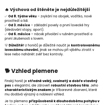
🔥
Výchova od štěněte je nejdůležitější
✅
Od 8. týdne věku
– zvykání na obojek, vodítko, nové
prostředí a lidi.
✅
Od 3. měsíce
– základní povely a první lovecké hry
(sledování stopy,
aport
).
✅
Od 6. měsíce
– nácvik přivolání v rušném prostředí a
první zkušenosti s lovem.
💡
Důležité!
U honičů je důležité naučit je
kontrolovanému
loveckému chování
, jinak se mohou při výběhu ztratit v
lese nebo nahánět zvěř bez kontroly.
🐕 Vzhled plemene
Finský honič je
středně velký, svalnatý a dobře stavěný
pes
s elegantní, ale zároveň
robustní stavbou těla
. Jeho
charakteristickým znakem
je tříbarevné zbarvení, které
mu dodává výrazný a noblesní vzhled.
Je to plemeno
přizpůsobené k dlouhodobému pohybu v