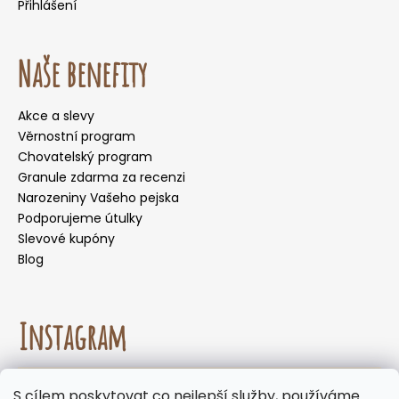
Přihlášení
Naše benefity
Akce a slevy
Věrnostní program
Chovatelský program
Granule zdarma za recenzi
Narozeniny Vašeho pejska
Podporujeme útulky
Slevové kupóny
Blog
Instagram
☀️🌡️ Doporučení pro letní měsíce. Během letních
S cílem poskytovat co nejlepší služby, používáme