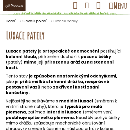
K
Přejít
Hledat
Nákupní
Menu
Přihlášení
na
o
obsah
košík
Zpět
Zpět
š
Domů
Slovník pojmů
Luxace pately
í
Luxace pately
k
Luxace pately
je
ortopedické onemocnění
postihující
C
kolenní kloub,
při kterém dochází k
posunu čéšky
o
(pately)
mimo
její
přirozenou drážku na stehenní
kosti.
p
Tento stav
je způsoben anatomickými odchylkami,
o
jako je
příliš mělká stehenní drážka, nesprávné
t
postavení vazů
nebo
zakřivení kostí zadní
ř
končetiny.
e
Nejčastěji se setkáváme s
mediální luxací
(směrem k
vnitřní straně nohy), která je
typická pro malá
b
plemena,
zatímco
laterální luxace
(směrem ven)
u
postihuje spíše velká plemena.
Neustálý pohyb čéšky
j
mimo drážku způsobuje mechanické obrušování
chrupavky a vede k časnému nástupu artrózy kolene.