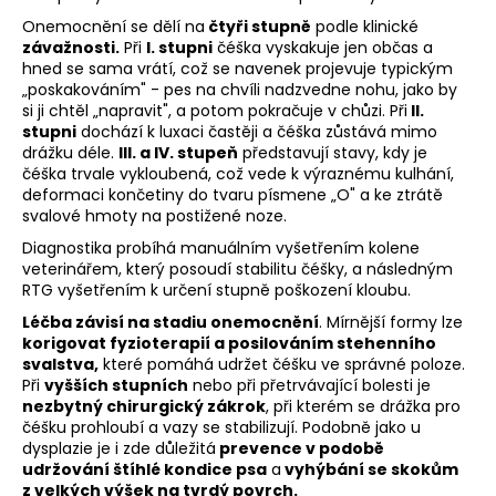
e
t
Onemocnění se dělí na
čtyři stupně
podle klinické
závažnosti.
Při
I. stupni
čéška vyskakuje jen občas a
e
hned se sama vrátí, což se navenek projevuje typickým
n
„poskakováním" - pes na chvíli nadzvedne nohu, jako by
si ji chtěl „napravit", a potom pokračuje v chůzi. Při
II.
a
stupni
dochází k luxaci častěji a čéška zůstává mimo
j
drážku déle.
III. a IV. stupeň
představují stavy, kdy je
í
čéška trvale vykloubená, což vede k výraznému
kulhání
,
deformaci končetiny do tvaru písmene „O" a ke ztrátě
t
svalové hmoty na postižené noze.
?
Diagnostika probíhá manuálním vyšetřením kolene
veterinářem, který posoudí stabilitu čéšky, a následným
RTG vyšetřením k určení stupně poškození kloubu.
Léčba závisí na stadiu onemocnění
. Mírnější formy lze
korigovat fyzioterapií a posilováním stehenního
HLEDAT
svalstva,
které pomáhá udržet čéšku ve správné poloze.
Při
vyšších stupních
nebo při přetrvávající bolesti je
nezbytný chirurgický zákrok
, při kterém se drážka pro
čéšku prohloubí a vazy se stabilizují. Podobně jako u
D
dysplazie je i zde důležitá
prevence v podobě
o
udržování štíhlé kondice psa
a
vyhýbání se skokům
p
z velkých výšek na tvrdý povrch.