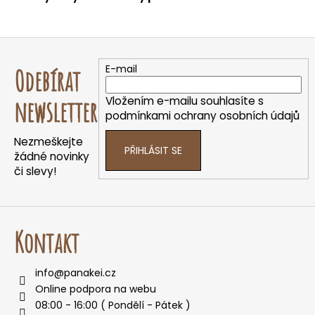
o
r
Z
u
č
á
E-mail
Odebírat
u
p
j
a
Vložením e-mailu souhlasíte s
newsletter
e
t
podmínkami ochrany osobních údajů
m
í
e
Nezmeškejte
PŘIHLÁSIT SE
žádné novinky
či slevy!
Kontakt
info
@
panakei.cz
Online podpora na webu
08:00 - 16:00 ( Pondělí - Pátek )