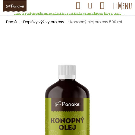
K
Přejít
Hledat
Nákupní
Menu
Přihlášení
na
o
obsah
košík
Zpět
Zpět
š
Domů
Doplňky výživy pro psy
Konopný olej pro psy
500 ml
í
k
C
o
p
o
t
ř
e
b
u
j