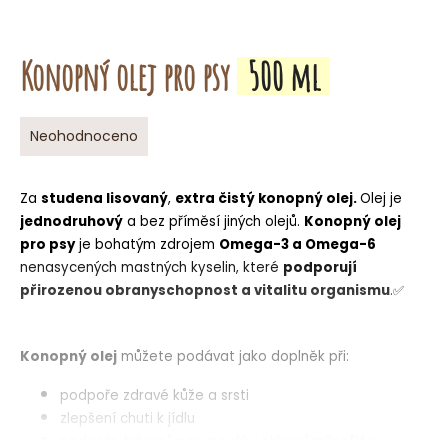
o
r
u
Konopný olej pro psy
500 ml
č
u
j
Průměrné
Neohodnoceno
e
hodnocení
m
produktu
je
e
Za
studena lisovaný
,
extra čistý
konopný olej
.
Olej je
0,0
jednodruhový
a bez příměsí jiných olejů.
Konopný olej
z
pro psy
je bohatým zdrojem
Omega-3 a Omega-6
5
nenasycených mastných kyselin, které
hvězdiček.
podporují
přirozenou obranyschopnost a vitalitu organismu
.
✅
Konopný olej
můžete podávat jako doplněk při:
podpoře zdravé kůže a srsti
zlepšení chuti k jídlu
podpoře trávení a rovnováhy střevní mikroflóry