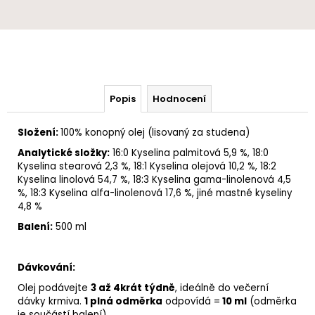
Popis
Hodnocení
Složení:
100%
konopný olej
(lisovaný za studena)
Analytické složky
:
16:0 Kyselina palmitová 5,9 %, 18:0
Kyselina stearová 2,3 %, 18:1 Kyselina olejová 10,2 %, 18:2
Kyselina linolová 54,7 %, 18:3 Kyselina gama-linolenová 4,5
%, 18:3 Kyselina alfa-linolenová 17,6 %, jiné mastné kyseliny
4,8 %
Balení:
500 ml
Dávkování:
Olej podávejte
3 až 4krát týdně
, ideálně do večerní
dávky krmiva.
1 plná odměrka
odpovídá =
10 ml
(odměrka
je součástí balení)