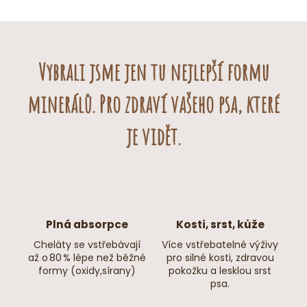
Benefity konopného oleje:
Podporuje
hydrataci a zdravý vzhled pokožky
Napomáhá
zdravé funkci trávicího traktu
Podporuje
přirozený růst a vývoj mladých psů
Vybrali jsme jen tu nejlepší formu
Přispívá
k udržení pružnosti pohybového aparátu
Pomáhá
udržovat vyváženou hladinu tuků v těle
minerálů. Pro zdraví vašeho psa, které
Zdroj přirozené energie
– vhodný při zvýšené
aktivitě nebo v období rekonvalescence
je vidět.
Ideální produkt pro
zpestření krmné dávky
a zvýšení
chutnosti jídla.
Olej zamíchejte do
krmiva
nebo
konzervy.
Plná absorpce
Kosti, srst, kůže
Cheláty se vstřebávají
Více vstřebatelné výživy
až o 80 % lépe než běžné
pro silné kosti, zdravou
formy (oxidy,sírany)
pokožku a lesklou srst
psa.