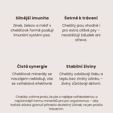
Silnější imunita
Šetrné k trávení
Zinek, železo a měď v
Cheláty jsou vhodné i
chelátové formě posilují
pro extra citlivé psy –
imunitní systém psa.
nezatěžují žaludek ani
střeva.
Čistá synergie
Stabilní živiny
Chelátové minerály se
Cheláty odolávají tlaku a
navzájem neblokují, vše
teplu bez ztráty účinku –
se vstřebává efektivně.
živiny zůstávají aktivní.
Cheláty volíme proto, že jde o nejlépe vstřebatelnou a
nejúčinnější formu minerálů pro psí organismus – aby
každá dávka granulí přinesla skutečný účinek, ne jen prošla
trávením.