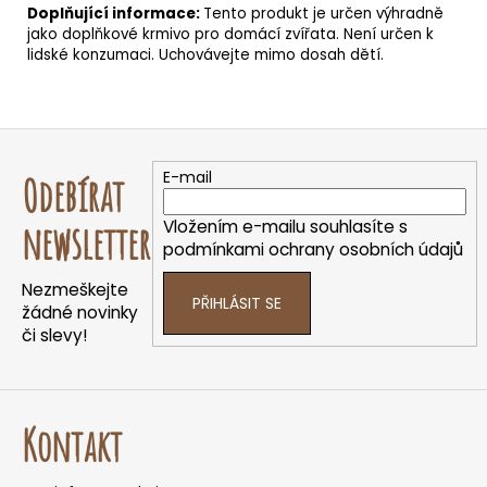
Doplňující informace:
Tento produkt je určen výhradně
jako
doplňkové krmivo
pro domácí zvířata. Není určen k
lidské konzumaci. Uchovávejte mimo dosah dětí.
Z
á
E-mail
Odebírat
p
a
Vložením e-mailu souhlasíte s
newsletter
t
podmínkami ochrany osobních údajů
í
Nezmeškejte
PŘIHLÁSIT SE
žádné novinky
či slevy!
Kontakt