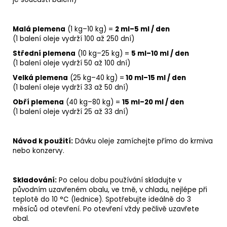
Malá plemena
(1 kg–10 kg) =
2 ml–5 ml / den
(1 balení oleje vydrží 100 až 250 dní)
Střední plemena
(10 kg–25 kg) =
5 ml–10 ml / den
(1 balení oleje vydrží 50 až 100 dní)
Velká plemena
(25 kg–40 kg) =
10 ml–15 ml / den
(1 balení oleje vydrží 33 až 50 dní)
Obří plemena
(40 kg–80 kg) =
15 ml–20 ml / den
(1 balení oleje vydrží 25 až 33 dní)
Návod k použití:
Dávku oleje zamíchejte přímo do krmiva
nebo konzervy.
Skladování:
Po celou dobu používání skladujte v
původním uzavřeném obalu, ve tmě, v chladu, nejlépe při
teplotě do 10 °C (lednice). Spotřebujte ideálně do 3
měsíců od otevření. Po otevření vždy pečlivě uzavřete
obal.