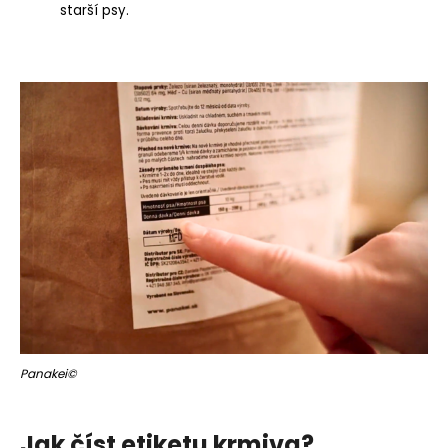
starší psy.
Panakei©
Jak číst etiketu krmiva?