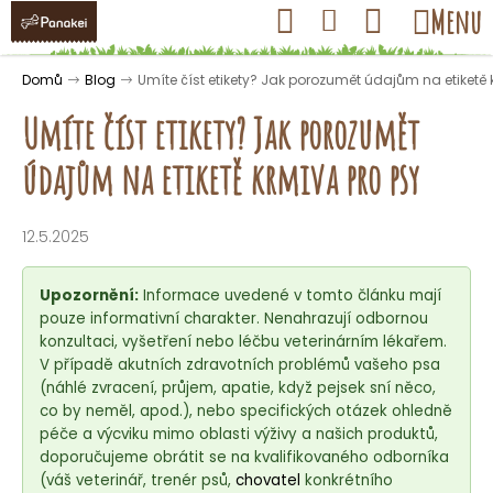
K
Přejít
Hledat
Nákupní
Menu
Přihlášení
na
o
obsah
košík
Zpět
Zpět
š
Domů
Blog
Umíte číst etikety? Jak porozumět údajům na etiketě
í
Umíte číst etikety? Jak porozumět
k
údajům na etiketě krmiva pro psy
C
o
12.5.2025
p
o
Upozornění:
Informace uvedené v tomto článku mají
t
pouze informativní charakter. Nenahrazují odbornou
konzultaci, vyšetření nebo léčbu veterinárním lékařem.
ř
V případě akutních zdravotních problémů vašeho psa
e
(náhlé zvracení, průjem, apatie, když pejsek sní něco,
b
co by neměl, apod.), nebo specifických otázek ohledně
u
péče a výcviku mimo oblasti výživy a našich produktů,
doporučujeme obrátit se na kvalifikovaného odborníka
j
(váš veterinář, trenér psů,
chovatel
konkrétního