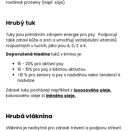
rostlinné proteiny (např. sója).
Hrubý tuk
Tuky jsou primárním zdrojem energie pro psy. Podporují
také zdraví kůže a srsti a umožňují vstřebávání vitamínů
rozpustných v tucích, jako jsou A, D, E a K.
Doporučená hladina
tuků v krmivu je:
15 - 20% pro aktivní psy
10 - 15% pro psy s běžnou aktivitou
<10 % pro seniory a psy s nadváhou nebo tendencí k
nadváze
Zdravé tuky pocházejí například z
lososového oleje,
kokosového oleje či
lněného oleje.
Hrubá vláknina
Vláknina je nezbytná pro zdravé trávení a podporu střevní