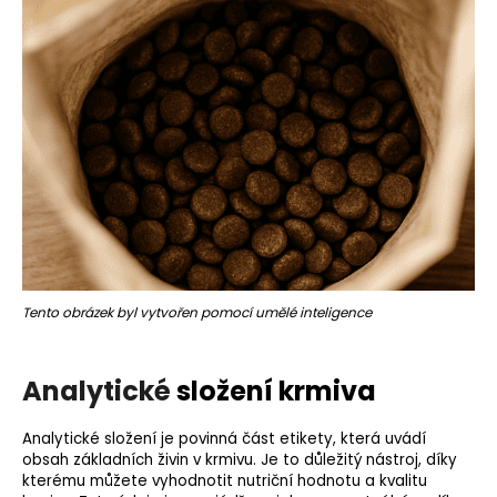
o
r
u
č
u
j
e
m
e
Tento obrázek byl vytvořen pomocí umělé inteligence
Analytické
složení krmiva
Analytické složení je povinná část etikety, která uvádí
obsah základních živin v krmivu. Je to důležitý nástroj, díky
kterému můžete vyhodnotit nutriční hodnotu a kvalitu