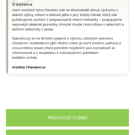
O autorce
Jsem součástí týmu Panakei, kde se dlouhodobě věnuji výzkumu v
oblasti výživy, zdraví a celkové péče o psy. Každý článek, který zde
publikujeme, vychází z propracované interní metodiky – propojujeme
nejnovější vědecké poznatky, klinické studie i konzultace s veterináři a
dalšími odborníky z praxe.
Specializuji se na témata spojená s výživou, zdravotní prevencí,
chováním i každodenní péčí. Naším cílem je tvořit kvalitní, ověřený a
srozumitelný obsah, který pomáhá majitelům psů rozhodovat se
informovaně a s respektem k individuálním potřebám
každého zvířete.
Kristína | Panakei.cz
PŘEDCHOZÍ ČLÁNEK