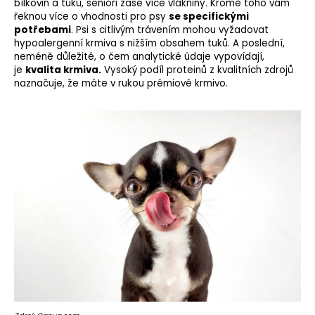
bílkovin a tuků, senioři zase více vlákniny. Kromě toho vám
řeknou více o vhodnosti pro psy
se specifickými
potřebami
. Psi s
citlivým trávením
mohou vyžadovat
hypoalergenní krmiva
s nižším obsahem tuků. A poslední,
neméně důležité, o čem analytické údaje vypovídají,
je
kvalita krmiva.
Vysoký podíl proteinů z kvalitních zdrojů
naznačuje, že máte v rukou
prémiové krmivo
.