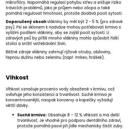
mikroflóry. Napomáhá regulaci pohybu střev a snižuje riziko
trávicích problémů, jako je průjem nebo zácpa a také
pomáhá regulovat hmotnost, protože dodává pocit sytosti.
Doporučený obsah
vlákniny by měl být 2 - 5 % (pro zdravé
psy). Psi se sklonem k nadváze mohou potřebovat krmivo s
vyšším podílem vlákniny, aby se zvýšil pocit sytosti. U
zdravých psů by příliš mnoho vlákniny mohlo způsobit řidší
stolici a snížit vstřebávání živin.
Běžné zdroje vlákniny zahrnují rýžové otruby, obiloviny,
řepnou dužinu nebo zeleninu (např. mrkev, hrášek).
Vlhkost
Vlhkost označuje procento vody obsažené v krmivu, což
ovlivňuje jeho konzistenci a trvanlivost.
Suché krmivo
je
koncentrovanější, naopak konzervy a kapsičky vyžadují
větší dávky.
Suché krmivo:
Obsahuje 8 – 12 % vlhkosti a má delší
trvanlivost. Je vhodné pro podporu dentálního zdraví,
protože pomáhá psovi při jídle mechanicky čistit zuby.