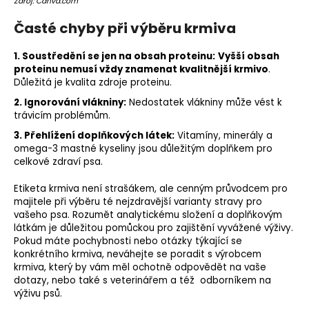
Zdroj: Canva.com
Časté chyby při výběru krmiva
1. Soustředění se jen na obsah proteinu:
Vyšší obsah
proteinu nemusí vždy znamenat kvalitnější krmivo
.
Důležitá je kvalita zdroje proteinu.
2. Ignorování vlákniny:
Nedostatek vlákniny může vést k
trávicím problémům.
3. Přehlížení doplňkových látek:
Vitamíny, minerály a
omega-3 mastné kyseliny jsou důležitým doplňkem pro
celkové zdraví psa.
Etiketa krmiva není strašákem, ale cenným průvodcem pro
majitele při výběru té nejzdravější varianty stravy pro
vašeho psa. Rozumět analytickému složení a doplňkovým
látkám je důležitou pomůckou pro zajištění vyvážené výživy.
Pokud máte pochybnosti nebo otázky týkající se
konkrétního krmiva, neváhejte se poradit s výrobcem
krmiva, který by vám měl ochotně odpovědět na vaše
dotazy, nebo také s veterinářem a též odborníkem na
výživu psů.