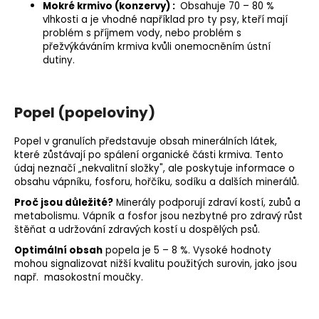
Mokré krmivo (konzervy) :
Obsahuje 70 – 80 %
vlhkosti a je vhodné například pro ty psy, kteří mají
problém s příjmem vody, nebo problém s
přežvýkáváním krmiva kvůli onemocněním ústní
dutiny.
Popel (popeloviny)
Popel v granulích představuje obsah minerálních látek,
které zůstávají po spálení organické části krmiva. Tento
údaj neznačí „nekvalitní složky", ale poskytuje informace o
obsahu
vápníku
,
fosforu
, hořčíku, sodíku a dalších minerálů.
Proč jsou důležité?
Minerály podporují zdraví kostí, zubů a
metabolismu. Vápník a fosfor jsou nezbytné pro zdravý růst
štěňat a udržování zdravých kostí u dospělých psů.
Optimální obsah
popela je 5 – 8 %. Vysoké hodnoty
mohou signalizovat nižší kvalitu použitých surovin, jako jsou
např. masokostní moučky.