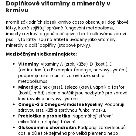
Doplňkové vitamíny a minerály v
krmivu
Kromě základních složek krmivo často obsahuje i doplňkové
látky, které zajišťují správné fungování metabolismu,
imunity a zdraví orgánů a přispívají tak k celkovému zdraví
psa. Tyto látky jsou na etiketě uváděny jako vitamíny,
minerály a další doplňky (
stopové prvky
).
Mezi běžnými složkami najdete:
Vitamíny
: Vitamíny A (
zrak
, kůže), D (kosti), E
(antioxidant), a B-komplex (energie, nervový systém)
podporují také imunitu, zdraví kůže, srsti a
metabolismus.
Minerály
:
Zinek
(srst),
železo
(krev), vápník a fosfor
(kosti),
měď
,
selen
a hořčík jsou nezbytné pro zdravé
kosti, svaly a nervový systém.
Omega-3 a Omega-6 mastné kyseliny
: Podporují
zdravou srst, kůži a správnou funkci mozku.
Prebiotika
a probiotika
: Napomáhají střevní
mikroflóře a zlepšují trávení.
Glukosamin
a chondroitin
: Podporují zdraví kloubů,
což je důležité zejména pro velká plemena nebo