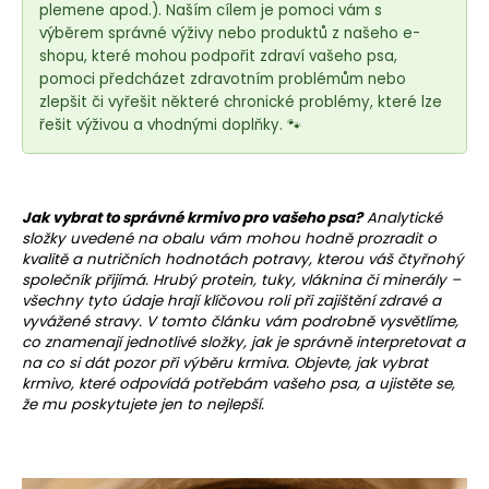
e
plemene apod.). Naším cílem je pomoci vám s
t
výběrem správné výživy nebo produktů z našeho e-
e
shopu, které mohou podpořit zdraví vašeho psa,
pomoci předcházet zdravotním problémům nebo
n
zlepšit či vyřešit některé chronické problémy, které lze
a
řešit výživou a vhodnými doplňky. 🐾
j
í
t
Jak vybrat to správné krmivo pro vašeho psa?
Analytické
?
složky
uvedené na obalu vám mohou hodně prozradit o
kvalitě a nutričních hodnotách potravy, kterou váš čtyřnohý
společník přijímá.
Hrubý protein
,
tuky
, vláknina či minerály –
všechny tyto údaje hrají klíčovou roli při zajištění zdravé a
vyvážené stravy. V tomto článku vám podrobně vysvětlíme,
co znamenají jednotlivé složky, jak je správně interpretovat a
HLEDAT
na co si dát pozor při výběru krmiva. Objevte, jak vybrat
krmivo, které odpovídá potřebám vašeho psa, a ujistěte se,
že mu poskytujete jen to nejlepší.
D
o
p