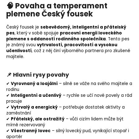
🧠 Povaha a temperament
plemene Český fousek
Český fousek je
sebevědomý, inteligentní a přátelský
pes
, který v sobě spojuje
pracovní energii loveckého
plemene s oddaností rodinného společníka
. Tento pes
je známý svou
vytrvalostí, pracovitostí a vysokou
učenlivostí
, což z něj činí výborného partnera pro zkušené
majitele.
📌 Hlavní rysy povahy
✔
Vyrovnaný a loajální
– silně se váže na svého majitele a
rodinu
✔
Inteligentní a učenlivý
– rychle se učí nové povely a rád
pracuje
✔
Vytrvalý a energický
– potřebuje dostatek aktivity a
zaměstnání
✔
Přátelský, ale ostražitý
– vůči cizím lidem může být
mírně rezervovaný
✔
Všestranný lovec
– silný lovecký pud, vynikající stopař i
aportér