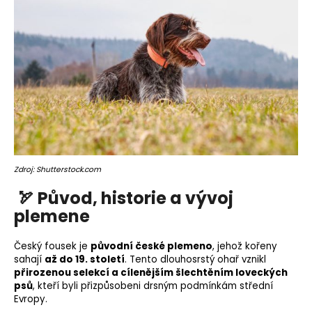
o
r
u
č
u
j
e
m
e
Zdroj: Shutterstock.com
🏹 Původ, historie a vývoj
plemene
Český fousek je
původní české plemeno
, jehož kořeny
sahají
až do 19. století
. Tento
dlouhosrstý
ohař vznikl
přirozenou selekcí a cílenějším šlechtěním loveckých
psů
, kteří byli přizpůsobeni drsným podmínkám střední
Evropy.