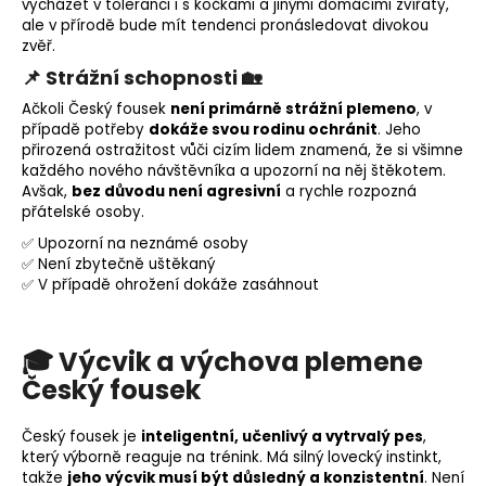
vycházet v toleranci i s kočkami a jinými domácími zvířaty,
ale v přírodě bude mít tendenci pronásledovat divokou
zvěř.
📌 Strážní schopnosti 🏡
Ačkoli Český fousek
není primárně strážní plemeno
, v
případě potřeby
dokáže svou rodinu ochránit
. Jeho
přirozená ostražitost vůči cizím lidem znamená, že si všimne
každého nového návštěvníka a upozorní na něj štěkotem.
Avšak,
bez důvodu není agresivní
a rychle rozpozná
přátelské osoby.
✅ Upozorní na neznámé osoby
✅ Není zbytečně uštěkaný
✅ V případě ohrožení dokáže zasáhnout
🎓 Výcvik a výchova plemene
Český fousek
Český fousek je
inteligentní, učenlivý a vytrvalý pes
,
který výborně reaguje na trénink. Má silný
lovecký instinkt
,
takže
jeho výcvik musí být důsledný a konzistentní
. Není