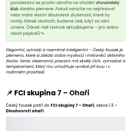
e
poradenství se prosím obraťte na oficiální
chovatelský
t
klub
daného plemene. Pokud narazíte na nepřesnost
e
nebo máte vlastní dlouholeté zkušenosti, které by
mohly článek obohatit, budeme rádi, když se nám
n
ozvete. Článek rádi textově aktualizujeme – pro dobro
a
všech pejskařů.🐾
j
í
Elegantní, vytrvalý a nesmírně inteligentní – Český fousek je
t
plemeno
, které si získalo srdce myslivců i milovníků aktivního
?
života. Tento všestranný pracant má skvělý
čich
, vytrvalost a
temperament, který mu umožňuje vynikat při lovu i v
rodinném prostředí.
📌
FCI skupina
7 – Ohaři
HLEDAT
Český fousek patří do
FCI skupiny 7 – Ohaři
, sekce 1.3 –
Dlouhosrstí ohaři
.
D
o
p