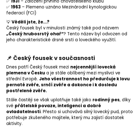
✅
1931
– Založení prvního chovatelského klubu
✅
1963
– Plemeno uznáno Mezinárodní kynologickou
federací (FCI)
💡
Věděli jste, že...?
Český fousek byl v minulosti známý také pod názvem
„Český hrubosrstý ohař“
? Tento název byl odvozen od
jeho charakteristické drsné srsti a loveckého využití.
📌 Český fousek v současnosti
Dnes patří Český fousek mezi
nejcennější
lovecká
plemena
v Česku
a je stále oblíbený mezi myslivci ve
střední Evropě.
Jeho všestrannost ho předurčuje k lovu
pernaté zvěře, srnčí zvěře a dokonce i k dosledu
postřelené zvěře.
Stále častěji se však uplatňuje také jako
rodinný pes
, díky
své
přátelské povaze, inteligenci a dobré
ovladatelnosti
. Přesto si uchovává silný lovecký pud, proto
potřebuje zkušeného majitele, který mu zajistí dostatek
aktivity.