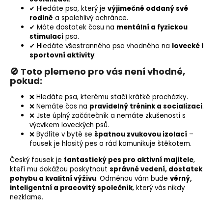
✔ Hledáte psa, který je
výjimečně oddaný své
rodině
a spolehlivý ochránce.
✔ Máte dostatek času na
mentální a fyzickou
stimulaci
psa.
✔ Hledáte všestranného psa vhodného na
lovecké i
sportovní aktivity
.
🚫 Toto plemeno pro vás není vhodné,
pokud:
❌ Hledáte psa, kterému stačí krátké procházky.
❌ Nemáte čas na
pravidelný trénink a socializaci
.
❌ Jste úplný začátečník a nemáte zkušenosti s
výcvikem loveckých psů.
❌ Bydlíte v bytě se
špatnou zvukovou izolací
–
fousek je hlasitý pes a rád komunikuje štěkotem.
Český fousek je
fantastický pes pro aktivní majitele
,
kteří mu dokážou poskytnout
správné vedení, dostatek
pohybu a kvalitní výživu
. Odměnou vám bude
věrný,
inteligentní a pracovitý společník
, který vás nikdy
nezklame.