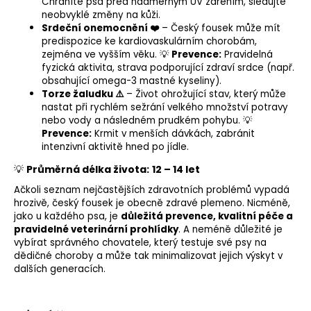
Chráníte psa před nadměrným UV zářením, sledujte
neobvyklé změny na kůži.
Srdeční onemocnění ❤️
– Český fousek může mít
predispozice ke kardiovaskulárním chorobám,
zejména ve vyšším věku. 💡
Prevence:
Pravidelná
fyzická aktivita, strava podporující zdraví srdce (např.
obsahující omega-3 mastné kyseliny).
Torze žaludku ⚠️
– Život ohrožující stav, který může
nastat při rychlém sežrání velkého množství potravy
nebo vody a následném prudkém pohybu. 💡
Prevence:
Krmit v menších dávkách, zabránit
intenzivní aktivitě hned po jídle.
💡
Průměrná délka života:
12 – 14 let
Ačkoli seznam nejčastějších zdravotních problémů vypadá
hrozivě, český fousek je obecně zdravé plemeno. Nicméně,
jako u každého psa, je
důležitá prevence, kvalitní péče a
pravidelné veterinární prohlídky
. A neméně důležité je
vybírat správného chovatele, který testuje své psy na
dědičné choroby a může tak minimalizovat jejich výskyt v
dalších generacích.