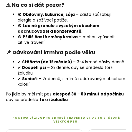
⚠ Na co si dát pozor?
🚫
Obiloviny, kukuřice, sója
– často způsobují
alergie a zažívací potíže.
🚫
Laciné granule s vysokým obsahem
dochucovadel a konzervantů
.
🚫
Příliš časté změny krmiva
– mohou způsobit
citlivé trávení
.
📌 Dávkování krmiva podle věku
✔
Štěňata (do 12 měsíců)
– 3-4 krmné dávky denně.
✔
Dospělí psi
– 2x denně, aby se předešlo torzi
žaludku.
✔
Senioři
– 2x denně, s mírně redukovaným obsahem
kalorií.
Po jídle by měl mít pes
alespoň 30 – 60 minut odpočinku
,
aby se předešlo
torzi žaludku
.