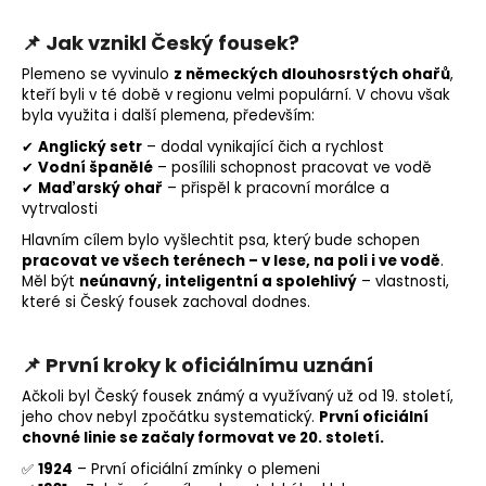
📌 Jak vznikl Český fousek?
Plemeno se vyvinulo
z německých dlouhosrstých ohařů
,
kteří byli v té době v regionu velmi populární. V chovu však
byla využita i další plemena, především:
✔
Anglický setr
– dodal vynikající čich a rychlost
✔
Vodní španělé
– posílili schopnost pracovat ve vodě
✔
Maďarský ohař
– přispěl k pracovní morálce a
vytrvalosti
Hlavním cílem bylo vyšlechtit psa, který bude schopen
pracovat ve všech terénech – v lese, na poli i ve vodě
.
Měl být
neúnavný, inteligentní a spolehlivý
– vlastnosti,
které si Český fousek zachoval dodnes.
📌 První kroky k oficiálnímu uznání
Ačkoli byl Český fousek známý a využívaný už od 19. století,
jeho chov nebyl zpočátku systematický.
První oficiální
chovné linie se začaly formovat ve 20. století.
✅
1924
– První oficiální zmínky o plemeni