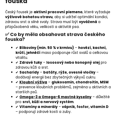
fouska
Český fousek je
aktivní pracovní plemeno
, které vyžaduje
výživově bohatou stravu
, aby si udržel optimální kondici,
zdravou srst a silné svaly. Strava musí být
vyvážená
a
přizpůsobená věku, velikosti a aktivitě psa.
✅ Co by měla obsahovat strava českého
fouska?
✔
Bílkoviny (min. 50 % v krmivu)
–
hovězí, kachní,
krůtí, jehněčí
maso podporuje růst svalů a celkovou
vitalitu.
✔
Zdravé
tuky
–
lososový nebo
konopný olej
pro
zdravou kůži a srst.
✔
Sacharidy
–
batáty
, rýže, ovesné vločky
–
dodávají energii bez zbytečných výkyvů cukru.
✔
Kloubní výživa
–
glukosamin
, chondroitin, MSM
– prevence kloubních problémů, zejména u aktivních a
starších psů.
✔
Omega-3 a Omega-6 mastné kyseliny
– důležité
pro
srst, kůži a nervový systém
.
✔
Vitamíny a minerály
–
vápník
,
fosfor
, vitamín D
– podporují zdravé kosti a zuby.