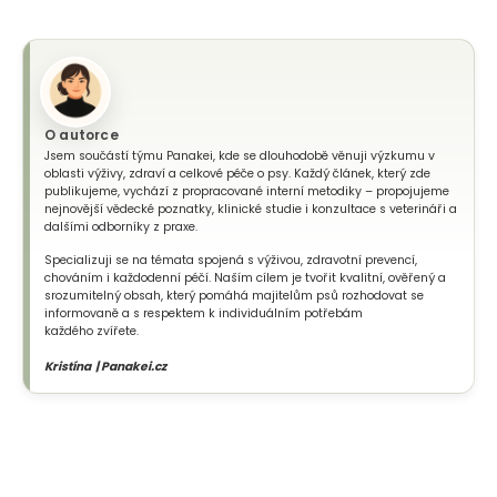
O autorce
Jsem součástí týmu Panakei, kde se dlouhodobě věnuji výzkumu v
oblasti výživy, zdraví a celkové péče o psy. Každý článek, který zde
publikujeme, vychází z propracované interní metodiky – propojujeme
nejnovější vědecké poznatky, klinické studie i konzultace s veterináři a
dalšími odborníky z praxe.
Specializuji se na témata spojená s výživou, zdravotní prevencí,
chováním i každodenní péčí. Naším cílem je tvořit kvalitní, ověřený a
srozumitelný obsah, který pomáhá majitelům psů rozhodovat se
informovaně a s respektem k individuálním potřebám
každého zvířete.
Kristína | Panakei.cz