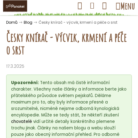
K
Přejít
Hledat
Nákupní
Menu
Přihlášení
na
o
obsah
košík
Zpět
Zpět
š
Domů
Blog
Česky knírač - výcvik, krmení a péče o srst
í
Česky knírač - výcvik, krmení a péče
k
o srst
C
o
17.3.2025
p
o
Upozornění:
Tento obsah má čistě informační
t
charakter. Všechny naše články a informace berte jako
přátelského průvodce světem pejskařů. Děláme
ř
maximum pro to, aby byly informace přesné a
e
srozumitelné, nicméně nejsme odborná kynologická
b
encyklopedie. Může se tedy stát, že někteří zkušení
u
chovatelé
vidí určité detaily konkrétního plemene
trochu jinak. Články na našem blogu a webu slouží
j
pouze jako obecný informační přehled. Pro odborné