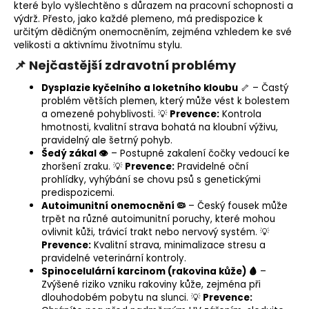
které bylo vyšlechtěno s důrazem na pracovní schopnosti a
výdrž. Přesto, jako každé plemeno, má predispozice k
určitým dědičným onemocněním, zejména vzhledem ke své
velikosti a aktivnímu životnímu stylu.
📌 Nejčastější zdravotní problémy
Dysplazie kyčelního a loketního kloubu
🦴 – Častý
problém větších plemen, který může vést k bolestem
a omezené pohyblivosti. 💡
Prevence:
Kontrola
hmotnosti, kvalitní strava bohatá na kloubní výživu,
pravidelný ale šetrný pohyb.
Šedý zákal 👁
– Postupné zakalení čočky vedoucí ke
zhoršení zraku. 💡
Prevence:
Pravidelné oční
prohlídky, vyhýbání se chovu psů s genetickými
predispozicemi.
Autoimunitní onemocnění 🦠
– Český fousek může
trpět na různé autoimunitní poruchy, které mohou
ovlivnit kůži, trávicí trakt nebo nervový systém. 💡
Prevence:
Kvalitní strava, minimalizace stresu a
pravidelné veterinární kontroly.
Spinocelulární karcinom (rakovina kůže) 🩸
–
Zvýšené riziko vzniku rakoviny kůže, zejména při
dlouhodobém pobytu na slunci. 💡
Prevence: