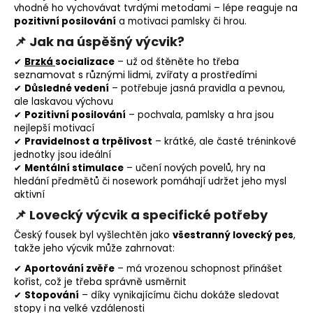
vhodné ho vychovávat tvrdými metodami – lépe reaguje na
pozitivní posilování
a motivaci pamlsky či hrou.
📌 Jak na úspěšný výcvik?
– už od štěněte ho třeba
✔
Brzká
socializace
seznamovat s různými lidmi, zvířaty a prostředími
✔
Důsledné vedení
– potřebuje jasná pravidla a pevnou,
ale laskavou výchovu
✔
Pozitivní posilování
– pochvala, pamlsky a hra jsou
nejlepší motivací
✔
Pravidelnost a trpělivost
– krátké, ale časté tréninkové
jednotky jsou ideální
✔
Mentální stimulace
– učení nových povelů, hry na
hledání předmětů či
nosework
pomáhají udržet jeho mysl
aktivní
📌 Lovecký výcvik a specifické potřeby
Český fousek byl vyšlechtěn jako
všestranný lovecký pes
,
takže jeho výcvik může zahrnovat:
✔
Aportování
zvěře
– má vrozenou schopnost přinášet
kořist, což je třeba správně usměrnit
✔
Stopování
– díky vynikajícímu čichu dokáže sledovat
stopy i na velké vzdálenosti