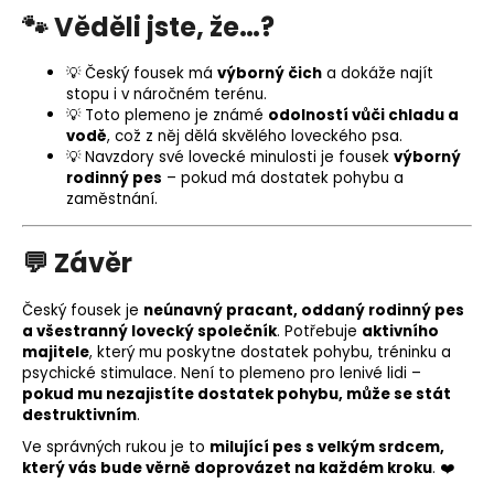
🐾 Věděli jste, že…?
💡 Český fousek má
výborný čich
a dokáže najít
stopu i v náročném terénu.
💡 Toto plemeno je známé
odolností vůči chladu a
vodě
, což z něj dělá skvělého loveckého psa.
💡 Navzdory své lovecké minulosti je fousek
výborný
rodinný pes
– pokud má dostatek pohybu a
zaměstnání.
💬 Závěr
Český fousek je
neúnavný pracant, oddaný rodinný pes
a všestranný lovecký společník
. Potřebuje
aktivního
majitele
, který mu poskytne dostatek pohybu, tréninku a
psychické stimulace. Není to plemeno pro lenivé lidi –
pokud mu nezajistíte dostatek pohybu, může se stát
destruktivním
.
Ve správných rukou je to
milující pes s velkým srdcem,
který vás bude věrně doprovázet na každém kroku
. ❤️