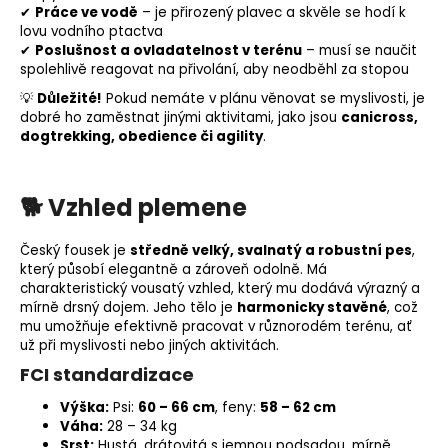
✔
Práce ve vodě
– je přirozený plavec a skvěle se hodí k
lovu vodního ptactva
✔
Poslušnost a ovladatelnost v terénu
– musí se naučit
spolehlivě reagovat na přivolání, aby neodběhl za stopou
💡
Důležité!
Pokud nemáte v plánu věnovat se myslivosti, je
dobré ho zaměstnat jinými aktivitami, jako jsou
canicross
,
dogtrekking,
obedience
či
agility
.
🐕 Vzhled plemene
Český fousek je
středně velký, svalnatý a robustní pes
,
který působí elegantně a zároveň odolně. Má
charakteristický vousatý vzhled, který mu dodává výrazný a
mírně drsný dojem. Jeho tělo je
harmonicky stavěné
, což
mu umožňuje efektivně pracovat v různorodém terénu, ať
už při myslivosti nebo jiných aktivitách.
FCI standardizace
Výška:
Psi:
60 – 66 cm
, feny:
58 – 62 cm
Váha:
28 – 34 kg
Srst:
Hustá, drátovitá s jemnou podsadou, mírně