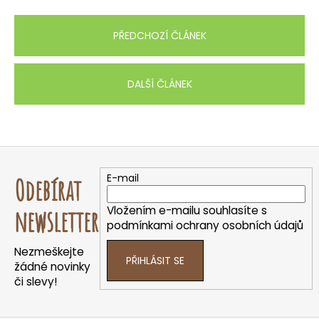
PŘEDCHOZÍ ČLÁNEK
DALŠÍ ČLÁNEK
Z
á
E-mail
Odebírat
p
a
Vložením e-mailu souhlasíte s
newsletter
t
podmínkami ochrany osobních údajů
í
Nezmeškejte
PŘIHLÁSIT SE
žádné novinky
či slevy!