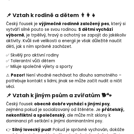
📌 Vztah k rodině a dětem 👨‍👩‍👧
Český fousek je
výjimečně rodinně založený pes
, který si
vytváří silné pouto se svou rodinou.
S dětmi vychází
výborně
, je trpělivý, hravý a ochotný se zapojit do jakékoliv
aktivity. Kvůli své velikosti a energii je však důležité naučit
děti, jak s ním správně zacházet.
✅ Skvělý pro aktivní rodiny
✅ Tolerantní vůči dětem
✅ Miluje společné výlety a sporty
⚠
Pozor!
Není vhodné nechávat ho dlouho samotného –
potřebuje kontakt s lidmi, jinak se může začít nudit a ničit
věci.
📌 Vztah k jiným psům a zvířatům 🐕🐾
Český fousek
obecně dobře vychází s jinými psy
,
zejména pokud je socializovaný od štěněte. Je
přátelský,
nekonfliktní a společenský
, ale může mít sklony k
dominanci při setkání s jinými dominantními psy.
👉
Silný lovecký pud!
Pokud je správně vychován, dokáže