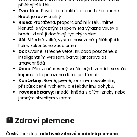
přiléhající k tělu
Tvar těla:
Pevné, kompaktní, ale ne těžkopádné.
Hřbet je rovný a silný.
Hlava:
Protažená, proporcionální k tělu, mírně
klenutá, s výrazným stopem. Má výrazné vousy a
bradu, které jí dodávají typický vzhled.
Uši:
Středně velké, vysoko nasazené, přiléhající k
lícím, zakončené zaoblením
Oči:
Oválné, středně velké, hluboko posazené, s
inteligentním výrazem, barva: jantarová až
tmavohnědá
Ocas:
Přirozeně nesený, v některých zemích se stále
kupíruje, ale přirozená délka je střední.
Končetiny:
Rovné, pevné, se silným osvalením,
přizpůsobené rychlému a efektivnímu pohybu.
Povolené barvy:
Hnědá, hnědá s bílými znaky nebo
jemným skvrnitým vzorem
🏥 Zdraví plemene
Český fousek je
relativně zdravé a odolné plemeno
,