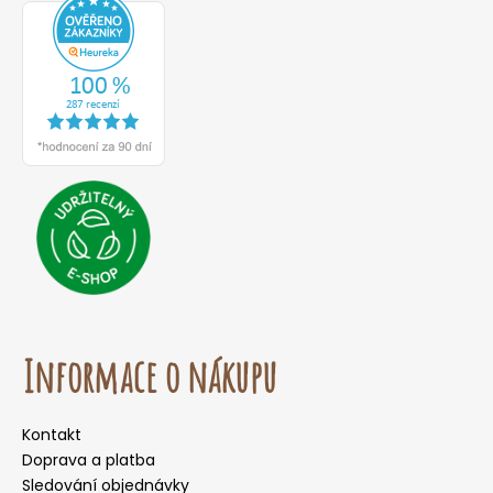
o
r
u
č
u
j
e
m
e
Informace o nákupu
Kontakt
Doprava a platba
Sledování objednávky