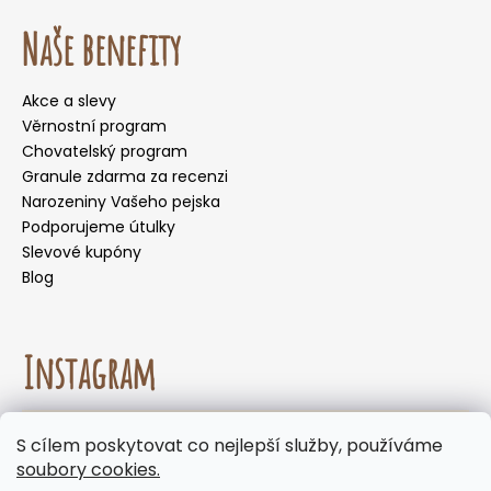
Naše benefity
Akce a slevy
Věrnostní program
Chovatelský program
Granule zdarma za recenzi
Narozeniny Vašeho pejska
Podporujeme útulky
Slevové kupóny
Blog
Instagram
☀️🌡️ Doporučení pro letní měsíce. Během letních
S cílem poskytovat co nejlepší služby, používáme
měsíců nedoporučujeme volit doručení do
Sledovat na Instagramu
soubory cookies.
samoobslužných boxů, kde mohou být zásilky