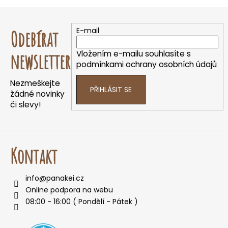
e
Z
t
á
e
E-mail
Odebírat
p
n
a
a
Vložením e-mailu souhlasíte s
newsletter
t
podmínkami ochrany osobních údajů
j
í
í
Nezmeškejte
PŘIHLÁSIT SE
t
žádné novinky
či slevy!
?
Kontakt
HLEDAT
info
@
panakei.cz
Online podpora na webu
08:00 - 16:00 ( Pondělí - Pátek )
D
o
p