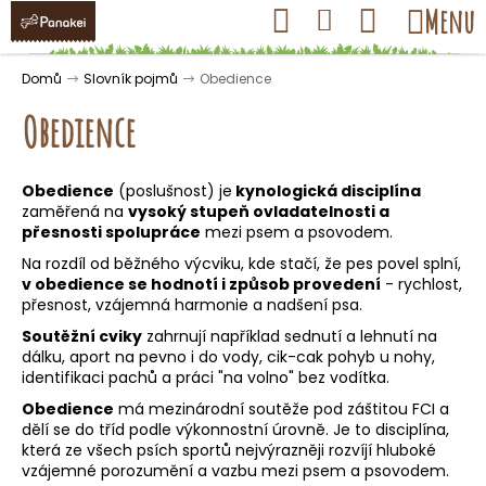
K
Přejít
Hledat
Nákupní
Menu
Přihlášení
na
o
obsah
košík
Zpět
Zpět
š
Domů
Slovník pojmů
Obedience
í
Obedience
k
Obedience
(poslušnost) je
kynologická disciplína
C
zaměřená na
vysoký stupeň ovladatelnosti a
o
přesnosti spolupráce
mezi psem a psovodem.
p
Na rozdíl od běžného výcviku, kde stačí, že pes
povel
splní,
v obedience se hodnotí i způsob provedení
- rychlost,
o
přesnost, vzájemná harmonie a nadšení psa.
t
Soutěžní cviky
zahrnují například sednutí a lehnutí na
ř
dálku,
aport
na pevno i do vody, cik-cak pohyb u nohy,
e
identifikaci pachů a práci "na volno" bez vodítka.
b
Obedience
má mezinárodní soutěže pod záštitou FCI a
u
dělí se do tříd podle výkonnostní úrovně. Je to disciplína,
která ze všech psích sportů nejvýrazněji rozvíjí hluboké
j
vzájemné porozumění a vazbu mezi psem a psovodem.