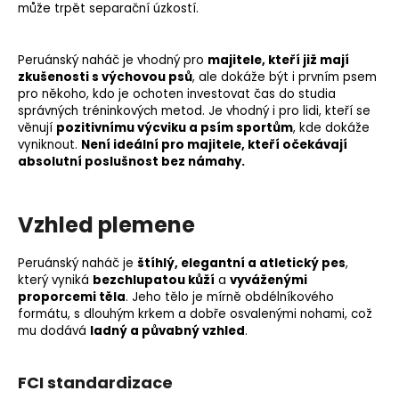
může trpět separační úzkostí.
Peruánský naháč je vhodný pro
majitele, kteří již mají
zkušenosti s výchovou psů
, ale dokáže být i prvním psem
pro někoho, kdo je ochoten investovat čas do studia
správných tréninkových metod. Je vhodný i pro lidi, kteří se
věnují
pozitivnímu výcviku a psím sportům
, kde dokáže
vyniknout.
Není ideální pro majitele, kteří očekávají
absolutní poslušnost bez námahy.
Vzhled plemene
Peruánský naháč je
štíhlý, elegantní a atletický pes
,
který vyniká
bezchlupatou kůží
a
vyváženými
proporcemi těla
. Jeho tělo je mírně obdélníkového
formátu, s dlouhým krkem a dobře osvalenými nohami, což
mu dodává
ladný a půvabný vzhled
.
FCI standardizace