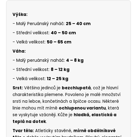
Výška:
- Malý Peruánský naháč:
25 – 40 cm
- Střední velikost:
40 – 50 cm
- Velká velikost:
50 – 65 cm
Váha:
- Malý peruánský naháč:
4 – 8 kg
- Střední velikost:
8 – 12 kg
- Velká velikost:
12 – 25 kg
Srst:
Většina jedinců je
bezchlupatá
, což je hlavní
charakteristika plemene. Povoleno je malé množství
srsti na lebce, končetinách a špičce ocasu. Některé
linie mohou mít mírně
ochlupenou variantu
, která
se vyskytuje vzácněji. Kůže je
hladká, elastická a
teplá na dotek
.
Tvar těla:
Atleticky stavěné,
mírně obdélníkové