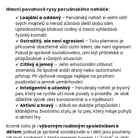
Hlavní povahové rysy peruánského naháče:
✔
Loajální a oddaný
– Peruánský naháč si velmi váží
svých majitelů a nerad zůstává delší dobu sám.
Upřednostňuje blízkost rodiny a často vyhledává
fyzický kontakt.
✔
Ostražitý, ale není agresivní
– Toto plemeno je
přirozeně obezřetné vůči cizím lidem, ale není agresivní.
Pokud je správně socializováno, umí být přátelské a
přizpůsobivé v různých situacích.
✔
Citlivý a jemný
– Jeho emocionální citlivost
znamená, že špatně snáší drsný nebo autoritativní
přístup. Při výchově reaguje nejlépe na
pozitivní
posilování
a jemné usměrňování.
✔
Inteligentní a učenlivý
– Peruánský naháč je bystrý
pes, který se rychle učí nové povely a pravidla. Je však
důležité výcvik vést konzistentně a s trpělivostí.
✔
Aktivní a hravý
– Ačkoli se dokáže přizpůsobit i
klidnějšímu životnímu stylu, je to pes, který miluje pohyb
a aktivní hry.
Kromě toho je i
výborným rodinným společníkem k
dětem
, pokud je správně socializován a i děti jsou poučeny,
jak mají zacházet s tímto jemným tvorem. U "svých" je vždy