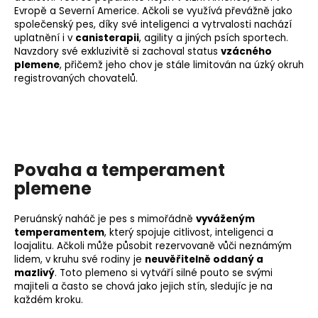
Evropě a Severní Americe. Ačkoli se využívá převážně jako
společenský pes, díky své inteligenci a vytrvalosti nachází
uplatnění i v
canisterapii
,
agility
a jiných psích sportech.
Navzdory své exkluzivitě si zachoval status
vzácného
plemene
, přičemž jeho chov je stále limitován na úzký okruh
registrovaných chovatelů.
Povaha a temperament
plemene
Peruánský naháč je pes s mimořádně
vyváženým
temperamentem
, který spojuje citlivost, inteligenci a
loajalitu. Ačkoli může působit rezervovaně vůči neznámým
lidem, v kruhu své rodiny je
neuvěřitelně oddaný a
mazlivý
. Toto plemeno si vytváří silné pouto se svými
majiteli a často se chová jako jejich stín, sledujíc je na
každém kroku.