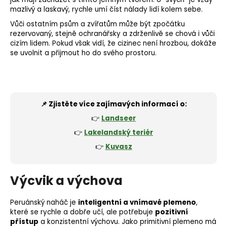
mazlivý a laskavý, rychle umí číst nálady lidí kolem sebe.
Vůči ostatním psům a zvířatům může být zpočátku
rezervovaný, stejně ochranářsky a zdrženlivě se chová i vůči
cizím lidem. Pokud však vidí, že cizinec není hrozbou, dokáže
se uvolnit a přijmout ho do svého prostoru.
📌 Zjistěte více zajímavých informací o:
👉
Landseer
👉
Lakelandský teriér
👉
Kuvasz
Výcvik a výchova
Peruánský naháč je
inteligentní a vnímavé plemeno
,
které se rychle a dobře učí, ale potřebuje
pozitivní
přístup
a konzistentní výchovu. Jako primitivní plemeno má