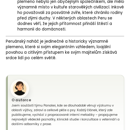
plemeno nebylo jen obyčejným společníkem, ale mělo
významné místo v kultuře starověkých civilizací. Inkové
ho považovali za posvátné zvíře, které chránilo rodiny
před zlými duchy. V některých oblastech Peru se
dodnes věří, že jejich přítomnost přináší štěstí a
harmonii do domácnosti.
Peruánský naháč je jedinečné a historicky významné
plemeno, které si svým elegantním vzhledem, loajální
povahou a citlivým přístupem ke svým majitelům získává
srdce lidí po celém světě.
O autorce
Jsem součástí týmu Panakei, kde se dlouhodobě věnuji výzkumu v
oblasti výživy, zdraví a celkové péče o psy. Každý článek, který zde
publikujeme, vychází z propracované interní metodiky – propojujeme
nejnovější vědecké poznatky, klinické studie i konzultace s veterináři a
dalšími odborníky z praxe.