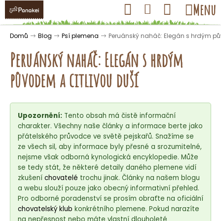
K
Přejít
Hledat
Nákupní
Menu
Přihlášení
na
o
obsah
košík
Zpět
Zpět
š
Domů
Blog
Psí plemena
Peruánský naháč: Elegán s hrdým pů
í
Peruánský naháč: Elegán s hrdým
k
původem a citlivou duší
C
o
Upozornění:
Tento obsah má čistě informační
p
charakter. Všechny naše články a informace berte jako
o
přátelského průvodce ve světě pejskařů. Snažíme se
t
ze všech sil, aby informace byly přesné a srozumitelné,
ř
nejsme však odborná kynologická encyklopedie. Může
se tedy stát, že některé detaily daného plemene vidí
e
zkušení
chovatelé
trochu jinak. Články na našem blogu
b
a webu slouží pouze jako obecný informativní přehled.
u
Pro odborné poradenství se prosím obraťte na oficiální
j
chovatelský klub
konkrétního plemene. Pokud narazíte
na nepřesnost nebo máte vlastní dlouholeté