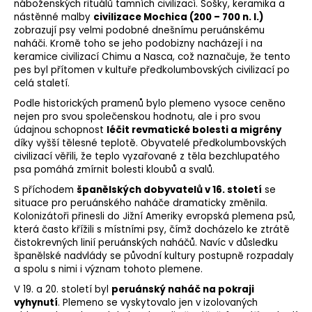
náboženských rituálů tamních civilizací. Sošky, keramika a
nástěnné malby
civilizace Mochica (200 – 700 n. l.)
zobrazují psy velmi podobné dnešnímu peruánskému
naháči. Kromě toho se jeho podobizny nacházejí i na
keramice civilizací Chimu a Nasca, což naznačuje, že tento
pes byl přítomen v kultuře předkolumbovských civilizací po
celá staletí.
Podle historických pramenů bylo plemeno vysoce ceněno
nejen pro svou společenskou hodnotu, ale i pro svou
údajnou schopnost
léčit revmatické bolesti a migrény
díky vyšší tělesné teplotě. Obyvatelé předkolumbovských
civilizací věřili, že teplo vyzařované z těla bezchlupatého
psa pomáhá zmírnit bolesti kloubů a svalů.
S příchodem
španělských dobyvatelů v 16. století
se
situace pro peruánského naháče dramaticky změnila.
Kolonizátoři přinesli do Jižní Ameriky evropská plemena psů,
která často křížili s místními psy, čímž docházelo ke ztrátě
čistokrevných linií peruánských naháčů. Navíc v důsledku
španělské nadvlády se původní kultury postupně rozpadaly
a spolu s nimi i význam tohoto plemene.
V 19. a 20. století byl
peruánský naháč na pokraji
vyhynutí
. Plemeno se vyskytovalo jen v izolovaných