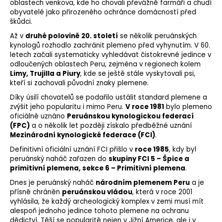
oblastech venkova, kde ho chovali převážně farmáři a chudí
obyvatelé jako přirozeného ochránce domácností před
škůdci.
Až v
druhé polovině 20. století
se několik peruánských
kynologů
rozhodlo zachránit plemeno před vyhynutím. V 60.
letech začali systematicky vyhledávat čistokrevné jedince v
odloučených oblastech Peru, zejména v regionech kolem
Limy, Trujilla a Piury
, kde se ještě stále vyskytovali psi,
kteří si zachovali původní znaky plemene.
Díky úsilí chovatelů se podařilo ustálit
standard plemene
a
zvýšit jeho popularitu i mimo Peru.
V roce 1981
bylo plemeno
oficiálně uznáno
Peruánskou kynologickou federací
(FPC)
a o několik let později získalo předběžné uznání
Mezinárodní kynologické federace (FCI)
.
Definitivní oficiální uznání FCI přišlo v
roce 1985
, kdy byl
peruánský naháč zařazen do
skupiny FCI 5 – Špice a
primitivní plemena, sekce 6 – Primitivní plemena
.
Dnes je peruánský naháč
národním plemenem Peru
a je
přísně chráněn
peruánskou vládou
, která v roce 2001
vyhlásila, že každý archeologický komplex v zemi musí mít
alespoň jednoho jedince tohoto plemene na ochranu
dědictví. Těší se popularitě nejen v Jižní Americe, ale i v