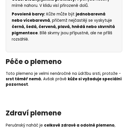
mírně nahoru. V klidu visí přirozeně dolů.
Povolené barvy:
Kůže může být
jednobarevná
nebo vícebarevná
, přičemž nejčastěji se vyskytuje
černá, šedá, červená, plavá, hnědá nebo skvrnitá
pigmentace
. Bílé skvrny jsou přípustné, ale ne příliš
rozsáhlé.
Péče o plemeno
Toto plemeno je velmi nenáročné na údržbu srsti, protože -
srst téměř nemá.
Avšak právě
kůže si vyžaduje speciální
pozornost
.
Zdraví plemene
Peruánský naháč je
celkově zdravé a odolné plemeno
,