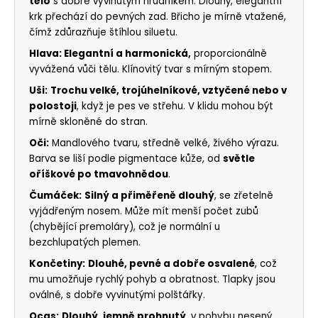
tělo
s dobře vyvinutým hrudníkem. Dlouhý, elegantní
krk přechází do pevných zad. Břicho je mírně vtažené,
čímž zdůrazňuje štíhlou siluetu.
Hlava: Elegantní a harmonická,
proporcionálně
vyvážená vůči tělu. Klínovitý tvar s mírným stopem.
Uši:
Trochu velké, trojúhelníkové, vztyčené nebo v
polostoji
, když je pes ve střehu. V klidu mohou být
mírně skloněné do stran.
Oči:
Mandlového tvaru, středně velké, živého výrazu.
Barva se liší podle pigmentace kůže, od
světle
oříškové po tmavohnědou
.
Čumáček:
Silný a přiměřeně dlouhý
, se zřetelně
vyjádřeným nosem. Může mít menší počet zubů
(chybějící premoláry), což je normální u
bezchlupatých plemen.
Končetiny:
Dlouhé, pevné a dobře osvalené
, což
mu umožňuje rychlý pohyb a obratnost. Tlapky jsou
oválné, s dobře vyvinutými polštářky.
Ocas:
Dlouhý, jemně prohnutý
, v pohybu nesený