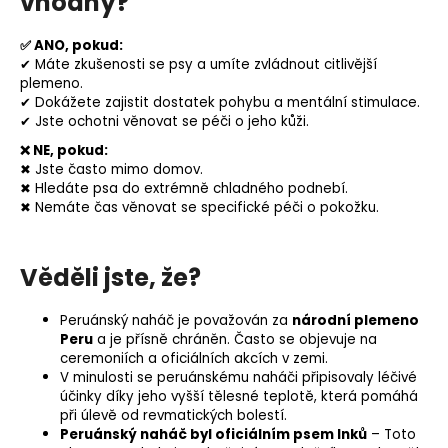
vhodný?
✅ ANO, pokud:
✔ Máte zkušenosti se psy a umíte zvládnout citlivější
plemeno.
✔ Dokážete zajistit dostatek pohybu a mentální stimulace.
✔ Jste ochotni věnovat se péči o jeho kůži.
❌ NE, pokud:
✖ Jste často mimo domov.
✖ Hledáte psa do extrémně chladného podnebí.
✖ Nemáte čas věnovat se specifické péči o pokožku.
Věděli jste, že?
Peruánský naháč je považován za
národní plemeno
Peru
a je přísně chráněn. Často se objevuje na
ceremoniích a oficiálních akcích v zemi.
V minulosti se peruánskému naháči připisovaly léčivé
účinky díky jeho vyšší tělesné teplotě, která pomáhá
při úlevě od revmatických bolestí.
Peruánský naháč byl oficiálním psem Inků
– Toto