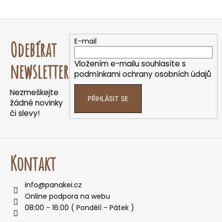
Z
á
E-mail
Odebírat
p
a
Vložením e-mailu souhlasíte s
newsletter
t
podmínkami ochrany osobních údajů
í
Nezmeškejte
PŘIHLÁSIT SE
žádné novinky
či slevy!
Kontakt
info
@
panakei.cz
Online podpora na webu
08:00 - 16:00 ( Pondělí - Pátek )