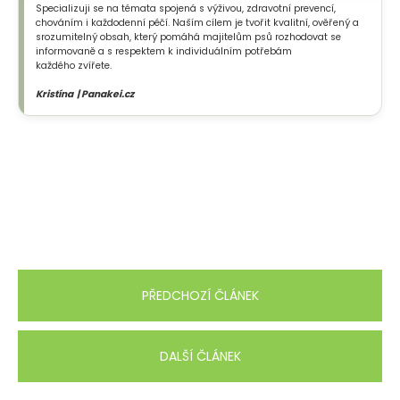
Specializuji se na témata spojená s výživou, zdravotní prevencí,
chováním i každodenní péčí. Naším cílem je tvořit kvalitní, ověřený a
srozumitelný obsah, který pomáhá majitelům psů rozhodovat se
informovaně a s respektem k individuálním potřebám
každého zvířete.
Kristína | Panakei.cz
PŘEDCHOZÍ ČLÁNEK
DALŠÍ ČLÁNEK