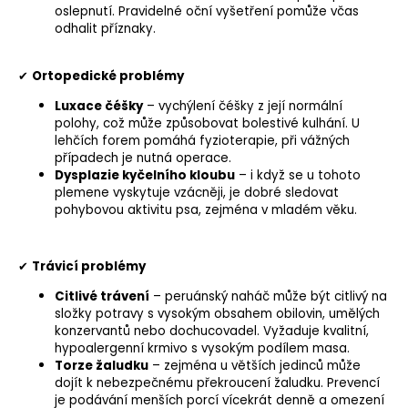
oslepnutí. Pravidelné oční vyšetření pomůže včas
odhalit příznaky.
✔
Ortopedické problémy
Luxace čéšky
– vychýlení čéšky z její normální
polohy, což může způsobovat bolestivé
kulhání
. U
lehčích forem pomáhá fyzioterapie, při vážných
případech je nutná operace.
Dysplazie kyčelního kloubu
– i když se u tohoto
plemene vyskytuje vzácněji, je dobré sledovat
pohybovou aktivitu psa, zejména v mladém věku.
✔
Trávicí problémy
Citlivé trávení
– peruánský naháč může být citlivý na
složky potravy s vysokým obsahem obilovin, umělých
konzervantů nebo dochucovadel. Vyžaduje kvalitní,
hypoalergenní krmivo
s vysokým podílem masa.
Torze žaludku
– zejména u větších jedinců může
dojít k nebezpečnému překroucení žaludku. Prevencí
je podávání menších porcí vícekrát denně a omezení