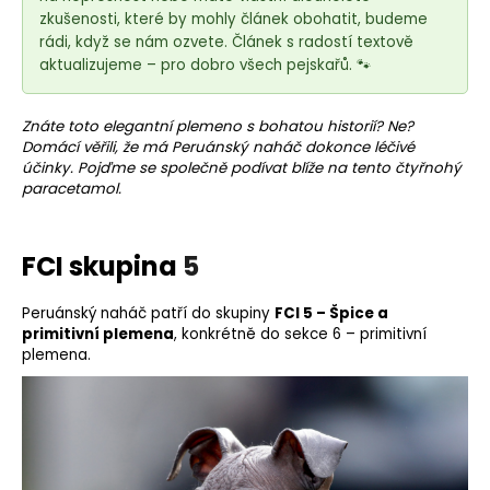
e
zkušenosti, které by mohly článek obohatit, budeme
t
rádi, když se nám ozvete. Článek s radostí textově
e
aktualizujeme – pro dobro všech pejskařů. 🐾
n
a
Znáte toto elegantní
plemeno
s bohatou historií? Ne?
j
Domácí věřili, že má Peruánský naháč dokonce léčivé
í
účinky. Pojďme se společně podívat blíže na tento čtyřnohý
paracetamol.
t
?
FCI skupina
5
Peruánský naháč patří do skupiny
FCI 5 – Špice a
primitivní plemena
, konkrétně do sekce 6 – primitivní
HLEDAT
plemena.
D
o
p