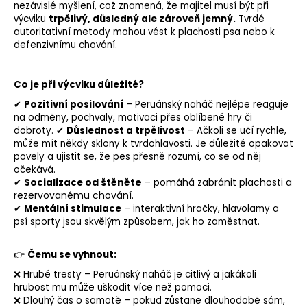
nezávislé myšlení, což znamená, že majitel musí být při
výcviku
trpělivý, důsledný ale zároveň jemný.
Tvrdé
autoritativní metody mohou vést k plachosti psa nebo k
defenzivnímu chování.
Co je při výcviku důležité?
✔
Pozitivní posilování
– Peruánský naháč nejlépe reaguje
na odměny, pochvaly, motivaci přes oblíbené hry či
dobroty. ✔
Důslednost a trpělivost
– Ačkoli se učí rychle,
může mít někdy sklony k tvrdohlavosti. Je důležité opakovat
povely a ujistit se, že pes přesně rozumí, co se od něj
očekává.
od štěněte
– pomáhá zabránit plachosti a
✔
Socializace
rezervovanému chování.
✔
Mentální stimulace
– interaktivní hračky, hlavolamy a
psí sporty
jsou skvělým způsobem, jak ho zaměstnat.
👉
Čemu se vyhnout:
❌ Hrubé tresty – Peruánský naháč je citlivý a jakákoli
hrubost mu může uškodit více než pomoci.
❌ Dlouhý čas o samotě – pokud zůstane dlouhodobě sám,