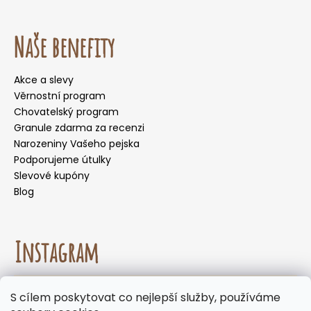
Naše benefity
Akce a slevy
Věrnostní program
Chovatelský program
Granule zdarma za recenzi
Narozeniny Vašeho pejska
Podporujeme útulky
Slevové kupóny
Blog
Instagram
☀️🌡️ Doporučení pro letní měsíce. Během letních
S cílem poskytovat co nejlepší služby, používáme
měsíců nedoporučujeme volit doručení do
Sledovat na Instagramu