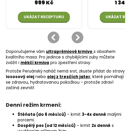
Doporučujeme vám
ultraprémiové krmivo
s obsahem
kvalitního masa. Pro jedince s chybějícími zuby můžete
zvážit i
měkčí krmiva
pro zpestření stravy.
Protože Peruánský naháč nemá srst, zkuste přidat do stravy
nebo
olej z tresčích jater
, které pomáhají
lososový olej
se zdravou, hydratovanou pokožkou - protože zdraví
začíná zevnitř.
Denní režim krmení:
Štěňata (do 6 měsíců)
– krmit
3-4x denně
malými
porcemi.
Dospělý pes (od 12 měsíců)
– krmit
2x denně
s