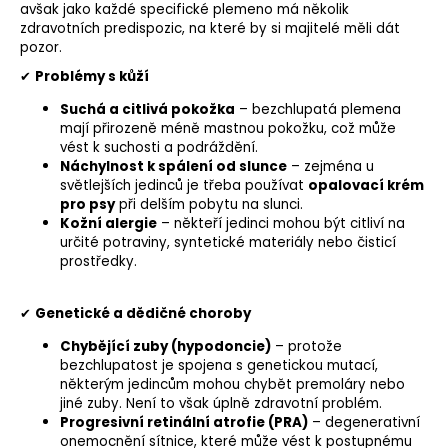
avšak jako každé specifické plemeno má několik
zdravotních predispozic, na které by si majitelé měli dát
pozor.
✔
Problémy s kůží
Suchá a citlivá pokožka
– bezchlupatá plemena
mají přirozeně méně mastnou pokožku, což může
vést k suchosti a podráždění.
Náchylnost k spálení od slunce
– zejména u
světlejších jedinců je třeba používat
opalovací krém
pro psy
při delším pobytu na slunci.
Kožní alergie
– někteří jedinci mohou být citliví na
určité potraviny, syntetické materiály nebo čisticí
prostředky.
✔
Genetické a dědičné choroby
Chybějící zuby (hypodoncie)
– protože
bezchlupatost je spojena s genetickou mutací,
některým jedincům mohou chybět premoláry nebo
jiné zuby. Není to však úplně zdravotní problém.
Progresivní retinální atrofie (
PRA
)
– degenerativní
onemocnění sítnice, které může vést k postupnému