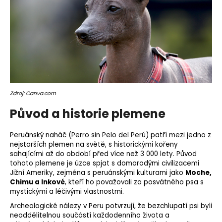
o
r
u
č
u
j
e
m
Zdroj: Canva.com
e
Původ a historie plemene
Peruánský naháč (Perro sin Pelo del Perú) patří mezi jedno z
nejstarších plemen na světě, s historickými kořeny
sahajícími až do období před více než 3 000 lety. Původ
tohoto plemene je úzce spjat s domorodými civilizacemi
Jižní Ameriky, zejména s peruánskými kulturami jako
Moche,
Chimu a Inkové
, kteří ho považovali za posvátného psa s
mystickými a léčivými vlastnostmi.
Archeologické nálezy v Peru potvrzují, že bezchlupatí psi byli
neoddělitelnou součástí každodenního života a