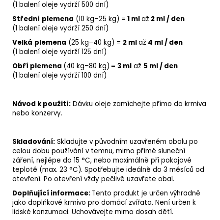
(1 balení oleje vydrží 500 dní)
Střední
plemena
(
10 kg–25 kg) =
1 ml
až
2 ml / den
(1
balení
oleje vydrží 250 dní)
Velká
plemena
(25 kg–40 kg) =
2 ml
až
4 ml / den
(1 balení oleje vydrží 125 dní)
Obří plemena
(40 kg–80 kg)
=
3 ml
až
5 ml / den
(1 balení oleje vydrží 100 dní)
Návod k použití:
Dávku oleje zamíchejte přímo do krmiva
nebo konzervy.
Skladování:
Skladujte v původním uzavřeném obalu po
celou dobu používání v temnu, mimo přímé sluneční
záření, nejlépe do 15 °C, nebo maximálně při pokojové
teplotě (max. 23 °C). Spotřebujte ideálně do 3 měsíců od
otevření.
Po otevření vždy pečlivě uzavřete obal.
Doplňující informace:
Tento produkt je určen výhradně
jako
doplňkové krmivo
pro domácí zvířata. Není určen k
lidské konzumaci. Uchovávejte mimo dosah dětí.