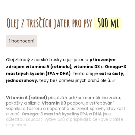
o
r
u
Olej z tresčích jater pro psy
500 ml
č
u
j
Průměrné
1 hodnocení
e
hodnocení
m
produktu
je
e
Olej získaný z norské tresky a její jater je
přirozeným
5,0
zdrojem
vitamínu A (retinolu)
,
vitamínu D3
a
Omega-3
z
mastných kyselin (EPA + DHA)
. Tento olej je
extra čistý
,
5
jednodruhový
hvězdiček.
, tedy bez příměsí jiných druhů olejů. ✅
Vitamín A (retinol)
přispívá k udržení normálního zraku,
pokožky a sliznic.
Vitamín D3
podporuje vstřebávání
vápníku
a
fosforu
a napomáhá udržovat správný stav kostí
a zubů.
Omega-3 mastné kyseliny EPA a DHA
jsou
důležitou součástí výživy psů a přispívají k celkové vitalitě
organismu.