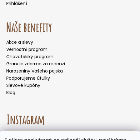
Přihlášení
Naše benefity
Akce a slevy
Věrnostní program
Chovatelský program
Granule zdarma za recenzi
Narozeniny Vašeho pejska
Podporujeme útulky
Slevové kupóny
Blog
Instagram
☀️🌡️ Doporučení pro letní měsíce. Během letních