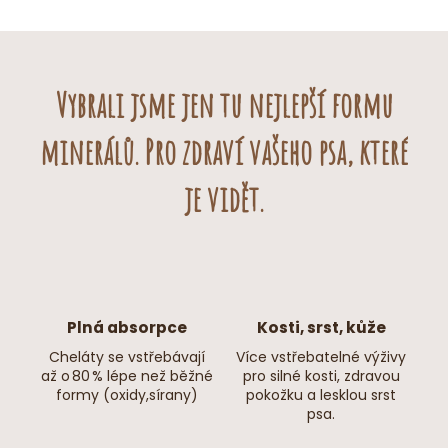
Omega-3
Doporučujeme
střídat různé typy olejů
z naší nabídky
během roku pro vyvážený příjem živin.
Vybrali jsme jen tu nejlepší formu
Ideální produkt pro
zpestření krmné dávky
.
minerálů. Pro zdraví vašeho psa, které
Olej zamíchejte do
krmiva
nebo
konzervy.
je vidět.
Plná absorpce
Kosti, srst, kůže
Cheláty se vstřebávají
Více vstřebatelné výživy
až o 80 % lépe než běžné
pro silné kosti, zdravou
formy (oxidy,sírany)
pokožku a lesklou srst
psa.