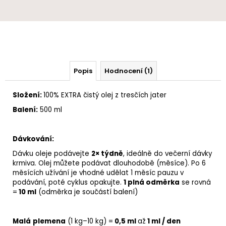
Popis
Hodnocení (1)
Složení:
100% EXTRA čistý olej
z tresčích jater
Balení:
500 ml
Dávkování:
Dávku oleje podávejte
2× týdně
, ideálně do večerní dávky
krmiva. Olej můžete podávat dlouhodobě (měsíce). Po 6
měsících užívání je vhodné udělat 1 měsíc pauzu v
podávání, poté cyklus opakujte.
1 plná odměrka
se rovná
=
10 ml
(odměrka je součástí balení)
Malá
plemena
(1 kg–10 kg) =
0,5 ml
až
1
ml / den