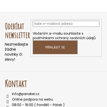
Z
á
Odebírat
p
a
newsletter
Vložením e-mailu souhlasíte s
podmínkami ochrany osobních údajů
t
Nezmeškejte
í
PŘIHLÁSIT SE
žádné
novinky či
slevy!
Kontakt
info
@
panakei.cz
Online podpora na webu
08:00 - 16:00 ( Pondělí - Pátek )