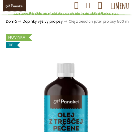
K
Přejít
Hledat
Nákupní
Menu
Přihlášení
na
o
obsah
košík
Zpět
Zpět
š
Domů
Doplňky výživy pro psy
Olej z tresčích jater pro psy
500 ml
í
k
NOVINKA
TIP
C
o
p
o
t
ř
e
b
u
j