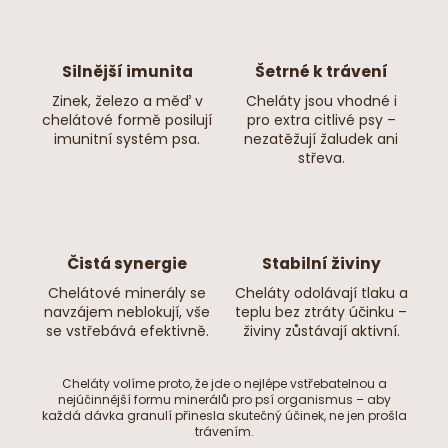
Silnější imunita
Šetrné k trávení
Zinek, železo a měď v
Cheláty jsou vhodné i
chelátové formě posilují
pro extra citlivé psy –
imunitní systém psa.
nezatěžují žaludek ani
střeva.
Čistá synergie
Stabilní živiny
Chelátové minerály se
Cheláty odolávají tlaku a
navzájem neblokují, vše
teplu bez ztráty účinku –
se vstřebává efektivně.
živiny zůstávají aktivní.
Cheláty volíme proto, že jde o nejlépe vstřebatelnou a
nejúčinnější formu minerálů pro psí organismus – aby
každá dávka granulí přinesla skutečný účinek, ne jen prošla
trávením.