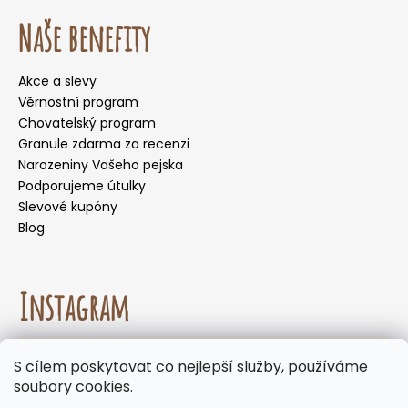
Naše benefity
Akce a slevy
Věrnostní program
Chovatelský program
Granule zdarma za recenzi
Narozeniny Vašeho pejska
Podporujeme útulky
Slevové kupóny
Blog
Instagram
☀️🌡️ Doporučení pro letní měsíce. Během letních
S cílem poskytovat co nejlepší služby, používáme
měsíců nedoporučujeme volit doručení do
Sledovat na Instagramu
soubory cookies.
samoobslužných boxů, kde mohou být zásilky