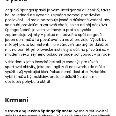
Anglický špringeršpaněl je velmi inteligentní a učenlivý, takže
ho lze jednoduše vycvičit, zejména pomocí pozitivního
posilování. Od mala potřebuje jasné a důsledné vedení, aby
se naučil pravidlům a zároveň věděl, co se od něj očekává.
Špringeršpaněl je velmi vnímavý, a proto si rychle
zapamatuje výjimky – pokud mu povolíte spát na gauči
jeden den, může to považovat za nové pravidlo. Výcvik by
měl být proto konzistentní, ale zároveň laskavý. Je důležité
mít na paměti jeho lovecké instinkty a učit ho přivolání už v
mladém věku, zejména pokud se bude pohybovat v přírodě.
Vzhledem k jeho lovecké historii je vhodný i pro různé
sportovní aktivity, jako jsou
agility
či
nosework
, kde může
využít svůj vynikající
čich
. Pokud nemá dostatek fyzického
vybití, může být neklidný, proto je důležité zajistit mu
dostatek pohybu a aktivit.
Krmení
Strava anglického špringeršpaněla
by měla být kvalitní,