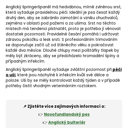
Anglický špringeršpaněl má hedvábnou, mírně zvlněnou srst,
která vyžaduje pravidelnou péči. Ideální je psa česat každý
druhý den, aby se zabránilo zamotání a vzniku chuchvalců,
zejména v oblasti pod pažemi a za ušima. Srst na těchto
místech má tendenci plstnatět, proto je potřeba jí věnovat
dostatek pozornosti. Pravidelné česání pomáhá i udržovat
zdravou pokožku a lesk srsti. S profesionálním trimováním
se doporučuje začít už od štěněcího věku a pokračovat
každé dva měsíce. Dlouhé chlupy mezi polštářky tlapek by
měly být zkráceny, aby se předcházelo hromadění špíny a
případným infekcím.
Anglický špringeršpaněl vyžaduje zvláštní pozornost při
péči
o uši
, které jsou náchylné k infekcím kvůli své délce a
poloze. Uši by se měly kontrolovat každý týden a v případě
potřeby čistit vhodným veterinárním roztokem.
📌 Zjistěte více zajímavých informací o:
👉
Novofundlandský pes
👉
Anglický bulteriér