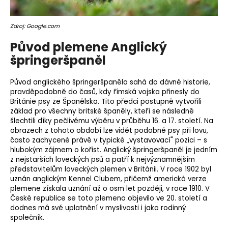
o
r
Zdroj: Google.com
u
č
Původ plemene Anglický
u
špringeršpaněl
j
e
Původ anglického špringeršpaněla sahá do dávné historie,
m
pravděpodobně do časů, kdy římská vojska přinesly do
e
Británie psy ze Španělska. Tito předci postupně vytvořili
základ pro všechny britské španěly, kteří se následně
šlechtili díky pečlivému výběru v průběhu 16. a 17. století. Na
obrazech z tohoto období lze vidět podobné psy při lovu,
často zachycené právě v typické „vystavovací" pozici – s
hlubokým zájmem o kořist. Anglický špringeršpaněl je jedním
z nejstarších loveckých psů a patří k nejvýznamnějším
představitelům loveckých plemen v Británii. V roce 1902 byl
uznán anglickým Kennel Clubem, přičemž americká verze
plemene získala uznání až o osm let později, v roce 1910. V
České republice se toto
plemeno
objevilo ve 20. století a
dodnes má své uplatnění v myslivosti i jako rodinný
společník.