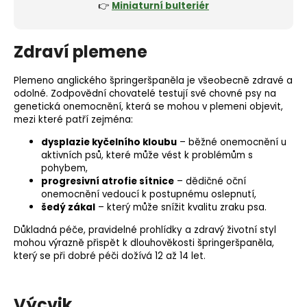
👉
Miniaturní bulteriér
Zdraví plemene
Plemeno anglického špringeršpaněla je všeobecně zdravé a
odolné. Zodpovědní chovatelé testují své chovné psy na
genetická onemocnění
, která se mohou v plemeni objevit,
mezi které patří zejména:
dysplazie kyčelního kloubu
– běžné onemocnění u
aktivních psů, které může vést k problémům s
pohybem,
progresivní
atrofie sítnice
– dědičné oční
onemocnění vedoucí k postupnému oslepnutí,
šedý zákal
– který může snížit kvalitu zraku psa.
Důkladná péče, pravidelné prohlídky a zdravý životní styl
mohou výrazně přispět k dlouhověkosti špringeršpaněla,
který se při dobré péči dožívá 12 až 14 let.
Výcvik