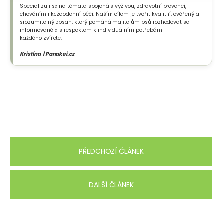
Specializuji se na témata spojená s výživou, zdravotní prevencí,
chováním i každodenní péčí. Naším cílem je tvořit kvalitní, ověřený a
srozumitelný obsah, který pomáhá majitelům psů rozhodovat se
informovaně a s respektem k individuálním potřebám
každého zvířete.
Kristína | Panakei.cz
PŘEDCHOZÍ ČLÁNEK
DALŠÍ ČLÁNEK