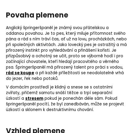
Povaha plemene
Anglický špringeršpaněl je známý svou přátelskou a
oddanou povahou. Je to pes, který miluje přítomnost svého
pána a rád s ním tráví čas, ať už na lovu, procházkách, nebo
při společných aktivitách. Jako lovecký pes je ostražitý a má
přirozený instinkt pro vyhledávání a přinášení kořisti. Je
přizpůsobivý a ochotný se učit, proto se výborně hodí i pro
začínající chovatele, kteří hledají pracovitého a věrného
psa. Špringeršpaněl má přirozený talent pro práci s vodou,
rád se koupe
a při každé příležitosti se neodolatelně vrhá
do jezer, řek nebo potoků.
V domácím prostředí je klidný a snese se s ostatními
zvířaty, přičemž samotu snáší těžce a trpí separační
úzkostí a
stresem
pokud je ponechán déle sám. Pokud
špringeršpaněl pocítí, že byl zanedbáván, může se projevit
úzkostí a sklonem k destruktivnímu chování.
Vzhled plemene