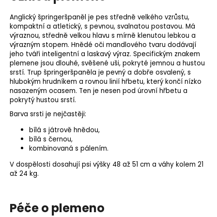
Anglický špringeršpaněl je pes středně velkého vzrůstu,
kompaktní a atletický, s pevnou, svalnatou postavou. Má
výraznou, středně velkou hlavu s mírně klenutou lebkou a
výrazným stopem. Hnědé oči mandlového tvaru dodávají
jeho tváři inteligentní a laskavý výraz. Specifickým znakem
plemene jsou dlouhé, svěšené uši, pokryté jemnou a hustou
srstí. Trup špringeršpaněla je pevný a dobře osvalený, s
hlubokým hrudníkem a rovnou linií hřbetu, který končí nízko
nasazeným ocasem. Ten je nesen pod úrovní hřbetu a
pokrytý hustou srstí.
Barva srsti je nejčastěji:
bílá s játrově hnědou,
bílá s černou,
kombinovaná s pálením.
V dospělosti dosahují psi výšky 48 až 51 cm a váhy kolem 21
až 24 kg.
Péče o plemeno