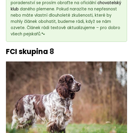
e
poradenství se prosím obraťte na oficiální
chovatelský
t
klub
daného plemene. Pokud narazíte na nepřesnost
e
nebo máte vlastní dlouholeté zkušenosti, které by
mohly článek obohatit, budeme rádi, když se nám
n
ozvete. Článek rádi textově aktualizujeme – pro dobro
a
všech pejskařů.🐾
j
í
FCI skupina
8
t
?
HLEDAT
D
o
p