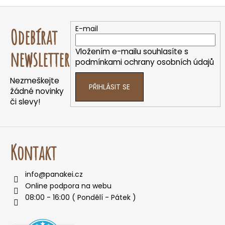
Z
á
E-mail
Odebírat
p
a
Vložením e-mailu souhlasíte s
newsletter
t
podmínkami ochrany osobních údajů
í
Nezmeškejte
PŘIHLÁSIT SE
žádné novinky
či slevy!
Kontakt
info
@
panakei.cz
Online podpora na webu
08:00 - 16:00 ( Pondělí - Pátek )