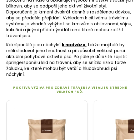
založená na mase a obsahující vysoké množství živočišných
bílkovin, aby se podpořil jeho aktivní životní styl.
Doporučené je krmení dvakrát denně s rozdělenou dávkou,
aby se předešlo přejídání. Vzhledem k citlivému trávicímu
systému je vhodné vyhýbat se krmivům s obilovinami, sójou,
kukuřicí a jinými přídatnými látkami, které mohou zatížit
trávení psa.
Kokršpanělé jsou náchylní
k nadváze,
takže majitelé by
měli sledovat jeho hmotnost a přizpůsobit velikost porcí
aktuální pohybové aktivitě psa. Po jídle je důležité zajistit
špringeršpanělu klid na trávení, aby se snížilo riziko torze
žaludku, ke které mohou být větší a hlubokohrudi psi
náchylní.