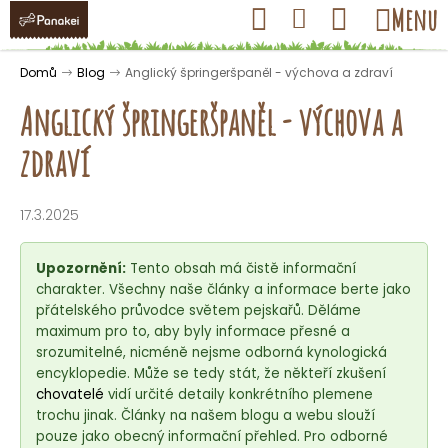
K
Přejít
Hledat
Nákupní
Menu
Přihlášení
na
o
obsah
košík
Zpět
Zpět
š
Domů
Blog
Anglický špringeršpaněl - výchova a zdraví
í
Anglický špringeršpaněl - výchova a
k
zdraví
C
o
17.3.2025
p
o
Upozornění:
Tento obsah má čistě informační
t
charakter. Všechny naše články a informace berte jako
přátelského průvodce světem pejskařů. Děláme
ř
maximum pro to, aby byly informace přesné a
e
srozumitelné, nicméně nejsme odborná kynologická
b
encyklopedie. Může se tedy stát, že někteří zkušení
u
chovatelé
vidí určité detaily konkrétního plemene
trochu jinak. Články na našem blogu a webu slouží
j
pouze jako obecný informační přehled. Pro odborné