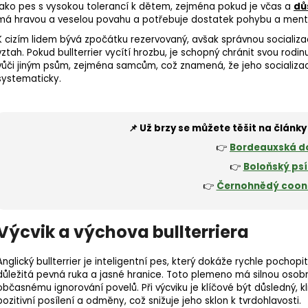
jako pes s vysokou tolerancí k dětem, zejména pokud je včas a
dů
má hravou a veselou povahu a potřebuje dostatek pohybu a mentá
K cizím lidem bývá zpočátku rezervovaný, avšak správnou socializac
vztah. Pokud bullterrier vycítí hrozbu, je schopný chránit svou rodin
vůči jiným psům, zejména samcům, což znamená, že jeho
socializa
systematicky.
📌 Už brzy se můžete těšit na článk
👉
Bordeauxská d
👉
Boloňský psí
👉
Černohnědý coo
Výcvik a výchova bullterriera
Anglický bullterrier je inteligentní pes, který dokáže rychle pochopi
důležitá pevná ruka a jasné hranice. Toto plemeno má silnou osobn
občasnému ignorování povelů. Při výcviku je klíčové být důsledný, kl
pozitivní posílení a odměny, což snižuje jeho sklon k tvrdohlavosti.