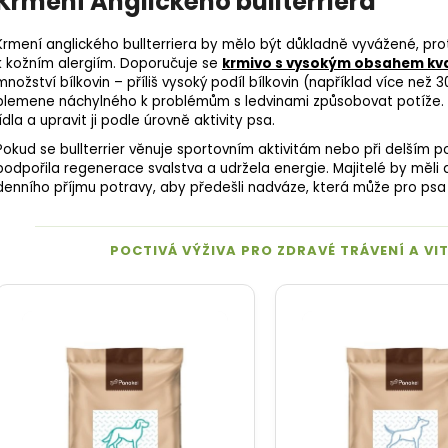
Krmení Anglického bullterriera
Krmení anglického bullterriera by mělo být důkladně vyvážené, p
k kožním alergiím. Doporučuje se
krmivo s vysokým obsahem kv
množství bílkovin – příliš vysoký podíl bílkovin (například více ne
plemene náchylného k problémům s ledvinami způsobovat potíže. D
jídla a upravit ji podle úrovně aktivity psa.
Pokud se bullterrier věnuje sportovním aktivitám nebo při delším po
podpořila regenerace svalstva a udržela energie. Majitelé by měli 
denního příjmu potravy, aby předešli nadváze, která může pro psa 