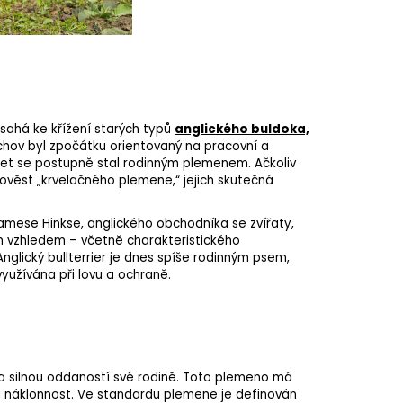
od sahá ke křížení starých typů
anglického buldoka,
chov byl zpočátku orientovaný na pracovní a
 let se postupně stal rodinným plemenem. Ačkoliv
o pověst „krvelačného plemene,“ jejich skutečná
amese Hinkse, anglického obchodníka se zvířaty,
čným vzhledem – včetně charakteristického
nglický bullterrier je dnes spíše rodinným psem,
využívána při lovu a ochraně.
a silnou oddaností své rodině. Toto
plemeno
má
 a náklonnost. Ve standardu plemene je definován