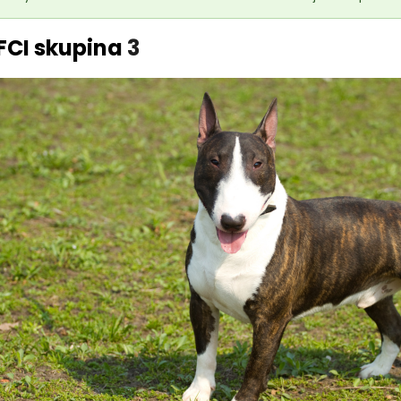
FCI skupina
3
18kg (2x9kg)