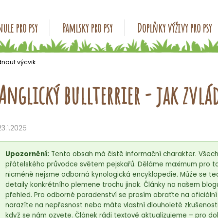
ule pro psy
Pamlsky pro psy
Doplňky výživy pro psy
Co potřebujete najít?
ádnout výcvik
Anglický bullterrier - jak zvl
HLEDAT
23.1.2025
Doporučujeme
Upozornění:
Tento obsah má čistě informační charakter. Všech
přátelského průvodce světem pejskařů. Děláme maximum pro to,
nicméně nejsme odborná kynologická encyklopedie. Může se tedy
detaily konkrétního plemene trochu jinak. Články na našem blog
přehled. Pro odborné poradenství se prosím obraťte na oficiáln
narazíte na nepřesnost nebo máte vlastní dlouholeté zkušenosti
když se nám ozvete. Článek rádi textově aktualizujeme – pro do