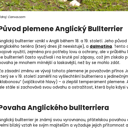
Zdroj: Canva.com
Původ plemene Anglický Bullterrier
Anglický bullterrier vznikl v Anglii během 18. a 19. století. Jeho pův
anglického teriéra (který dnes již neexistuje), a
dalmatina
. Tento 
bojové využití, zejména pro potřeby lovu a ochrany, ale v průběhu
se bullterrieři často využívali i na kruté psí zápasy, což jim získal
povaha je mnohem mírnější a laskavější, než by se mohlo zdát.
Za zásadní změnu ve vývoji tohoto plemene je považován přínos J
který se v 19. století zaměřil na vyšlechtění bullterriera s jedine
„klabonosu“ (vajíčkovité hlavy) – a zlepšil temperament plemene. A
ale stále si zachovává svou odvahu a ostražitost, která byla kdysi 
Povaha Anglického bullterriera
Anglický bullterrier je známý svou vyrovnanou, přátelskou povahou 
velmi blízký vztah ke svým majitelům a vyžaduje jejich přítomnost