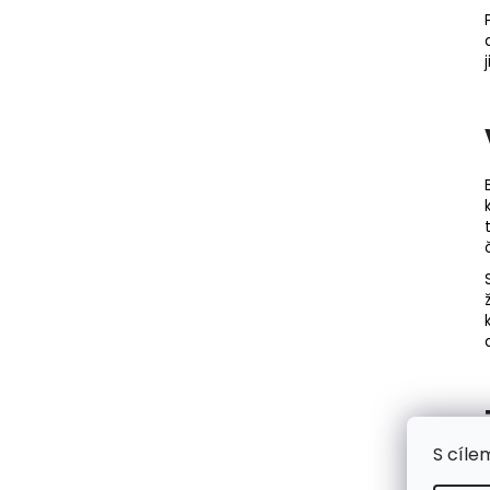
S cíle