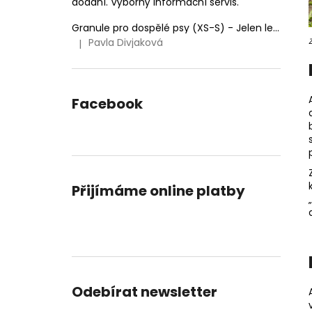
dodání. Výborný informační servis.
Granule pro dospělé psy (XS-S) - Jelen lesní (SENSITIVE) 9kg
Pavla Divjaková
|
Hodnocení produktu je 5 z 5 hvězdiček.
Facebook
Přijímáme online platby
Odebírat newsletter