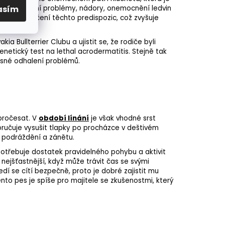
asím
ardiovaskulární problémy, nádory, onemocnění ledvin
y na vyloučení těchto predispozic, což zvyšuje
a Bullterrier Clubu a ujistit se, že rodiče byli
enetický test
na lethal acrodermatitis. Stejně tak
časné odhalení problémů.
 pročesat. V
období línání
je však vhodné srst
poručuje vysušit tlapky po procházce v deštivém
 podráždění a zánětu.
 potřebuje dostatek pravidelného pohybu a aktivit
 nejšťastnější, když může trávit čas se svými
dí se cítí bezpečně, proto je dobré zajistit mu
ento pes je spíše pro majitele se zkušenostmi, který