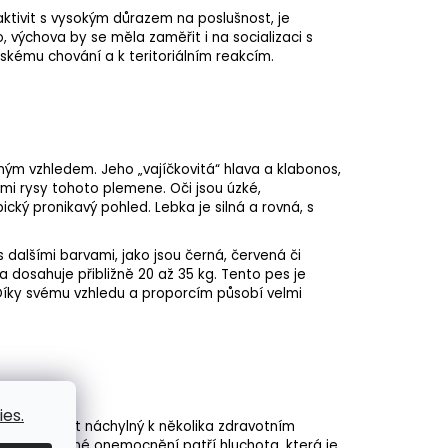
aktivit s vysokým důrazem na poslušnost, je
o, výchova by se měla zaměřit i na socializaci s
skému chování a k teritoriálním reakcím.
lným vzhledem. Jeho „vajíčkovitá“ hlava a klabonos,
ými rysy tohoto plemene. Oči jsou úzké,
ický pronikavý pohled. Lebka je silná a rovná, s
 s dalšími barvami, jako jsou černá, červená či
 dosahuje přibližně 20 až 35 kg. Tento pes je
 Díky svému vzhledu a proporcím působí velmi
es.
eno, může být náchylný k několika zdravotním
stější dědičné onemocnění patří hluchota, která je