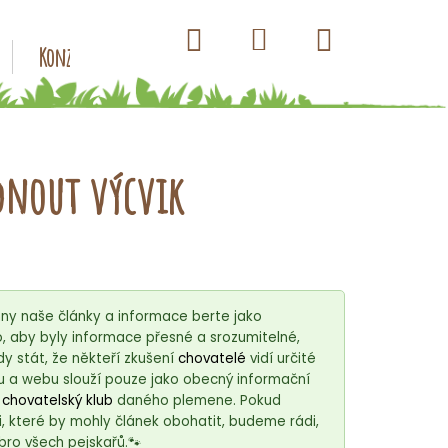
Hledat
Nákupní
Přihlášení
Konzervy pro psy
Kapsičky pro psy
Antiparazitik
košík
ádnout výcvik
ny naše články a informace berte jako
 aby byly informace přesné a srozumitelné,
 stát, že někteří zkušení
chovatelé
vidí určité
u a webu slouží pouze jako obecný informační
í
chovatelský klub
daného plemene. Pokud
, které by mohly článek obohatit, budeme rádi,
bro všech pejskařů.🐾