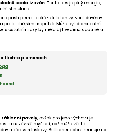
sledně socializován
. Tento pes je plný energie,
lní stimulace.
í a přístupem si dokáže k lidem vytvořit důvěrný
u i proti silnějšímu nepříteli. Může být dominantní
ce
s ostatními psy by měla být vedena opatrně a
y o těchto plemenech:
oga
k
nhound
t
základní povely
, avšak pro jeho výchovu je
ost a nezávislé myšlení, což může vést k
idný a zároveň laskavý. Bullterrier dobře reaguje na