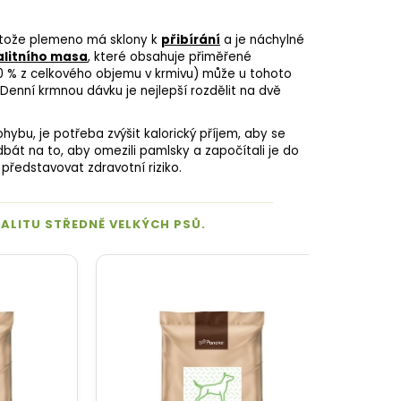
rotože plemeno má sklony k
přibírání
a je náchylné
alitního masa
, které obsahuje přiměřené
ž 30 % z celkového objemu v krmivu) může u tohoto
enní krmnou dávku je nejlepší rozdělit na dvě
hybu, je potřeba zvýšit kalorický příjem, aby se
dbát na to, aby omezili pamlsky a započítali je do
představovat zdravotní riziko.