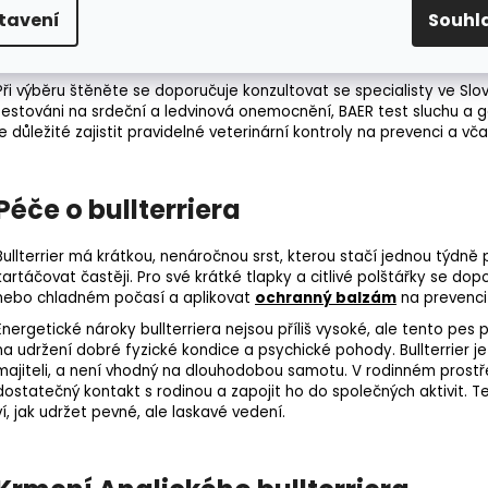
tavení
Souhl
výraznější u bílých jedinců. Dále se u bullterriera mohou objevit k
a pohybového aparátu. Kvalitní chovatelé provádějí genetické test
šanci na zdravý život psa.
Při výběru štěněte se doporučuje konzultovat se specialisty ve Slovaki
testováni na srdeční a ledvinová onemocnění,
BAER test
sluchu a
g
je důležité zajistit pravidelné veterinární kontroly na prevenci a v
Péče o bullterriera
Bullterrier má krátkou, nenáročnou srst, kterou stačí jednou týdně
kartáčovat častěji. Pro své krátké tlapky a citlivé polštářky se do
nebo chladném počasí a aplikovat
ochranný balzám
na prevenci
Energetické nároky bullterriera nejsou příliš vysoké, ale tento pes
na udržení dobré fyzické kondice a psychické pohody. Bullterrier je
majiteli, a není vhodný na dlouhodobou samotu. V rodinném prostře
dostatečný kontakt s rodinou a zapojit ho do společných aktivit. T
ví, jak udržet pevné, ale laskavé vedení.