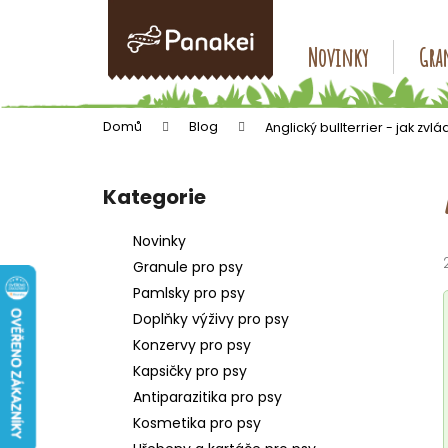
K
Přejít
na
o
obsah
Zpět
Zpět
Novinky
Gran
š
do
do
í
k
obchodu
obchodu
Domů
Blog
Anglický bullterrier - jak zvl
P
o
Kategorie
Přeskočit
s
kategorie
t
Novinky
r
Granule pro psy
a
Pamlsky pro psy
n
Doplňky výživy pro psy
n
Konzervy pro psy
í
Kapsičky pro psy
p
Antiparazitika pro psy
a
Kosmetika pro psy
n