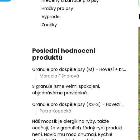
Hřebeny a kartáče pro psy
e
Hračky pro psy
l
Výprodej
Značky
Poslední hodnocení
produktů
Granule pro dospělé psy (M) - Hovězí + Krůtí 9kg
Marcela Fišnarová
|
Hodnocení produktu je 5 z 5 hvězdiček.
S granule jsme velmi spokojeni,
objednáváme pravidelně...
Granule pro dospělé psy (XS-S) - Hovězí + Krůtí
Petra Kopecká
|
Hodnocení produktu je 5 z 5 hvězdiček.
Náš mopsík je alergik na ryby, takže
oceňuji, že v granulích žádný rybí produkt
není. Navíc mu moc chutnají. Rychlé