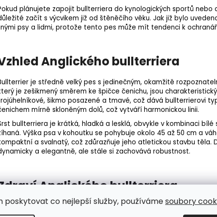
Pokud plánujete zapojit bullterriera do kynologických sportů nebo 
důležité začít s výcvikem již od štěněčího věku. Jak již bylo uveden
jinými psy a lidmi, protože tento pes může mít tendenci k ochranář
Vzhled Anglického bullterriera
Bullterrier je středně velký pes s jedinečným, okamžitě rozpoznate
který je zešikmený směrem ke špičce čenichu, jsou charakteristick
trojúhelníkové, šikmo posazené a tmavé, což dává bullterrierovi typ
čenichem mírně skloněným dolů, což vytváří harmonickou linii.
Srst bullterriera je krátká, hladká a lesklá, obvykle v kombinaci bílé
žíhaná. Výška psa v kohoutku se pohybuje okolo 45 až 50 cm a váha
kompaktní a svalnatý, což zdůrazňuje jeho atletickou
stavbu těla
.
dynamicky a elegantně, ale stále si zachovává robustnost.
Zdraví Anglického bullterriera
m poskytovat co nejlepší služby, používáme
soubory cooki
Ačkoliv je anglický bullterrier považován za relativně zdravé plem
problémům, které jsou typické pro jeho genetickou linii. Mezi nejča