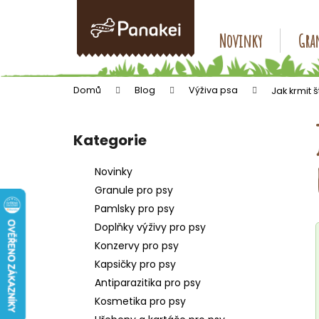
K
Přejít
na
o
obsah
Zpět
Zpět
Novinky
Gran
š
do
do
í
k
obchodu
obchodu
Domů
Blog
Výživa psa
Jak krmit 
P
o
Kategorie
Přeskočit
s
kategorie
t
Novinky
r
Granule pro psy
a
Pamlsky pro psy
n
Doplňky výživy pro psy
n
Konzervy pro psy
í
Kapsičky pro psy
p
Antiparazitika pro psy
a
Kosmetika pro psy
n