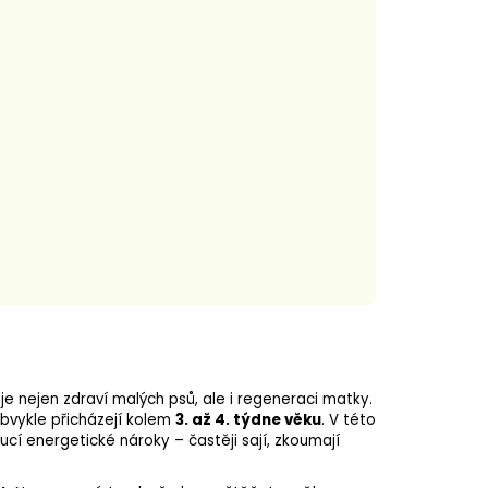
ňuje nejen zdraví malých psů, ale i regeneraci matky.
bvykle přicházejí kolem
3. až 4. týdne věku
. V této
í energetické nároky – častěji sají, zkoumají