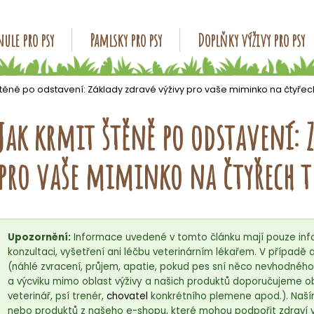
ule pro psy
Pamlsky pro psy
Doplňky výživy pro psy
Co potřebujete najít?
štěně po odstavení: Základy zdravé výživy pro vaše miminko na čtyřec
Jak krmit štěně po odstavení: 
HLEDAT
pro vaše miminko na čtyřech t
Doporučujeme
Upozornění:
Informace uvedené v tomto článku mají pouze info
konzultaci, vyšetření ani léčbu veterinárním lékařem. V případ
(náhlé zvracení, průjem, apatie, pokud pes sní něco nevhodnéh
a výcviku mimo oblast výživy a našich produktů doporučujeme ob
veterinář, psí trenér,
chovatel
konkrétního plemene apod.). Naší
nebo produktů z našeho e-shopu, které mohou podpořit zdraví