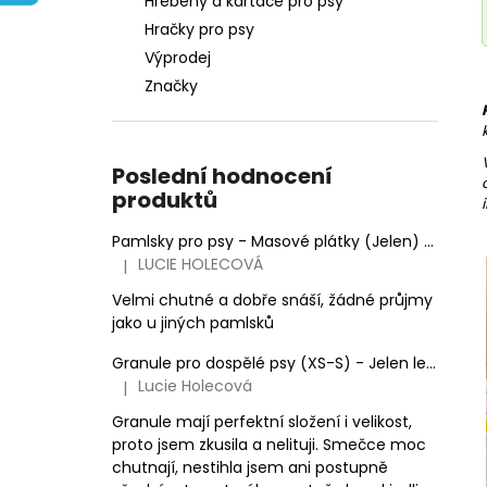
Hřebeny a kartáče pro psy
e
Hračky pro psy
l
Výprodej
Značky
Poslední hodnocení
produktů
Pamlsky pro psy - Masové plátky (Jelen)
100 g
LUCIE HOLECOVÁ
|
Hodnocení produktu je 5 z 5 hvězdiček.
Velmi chutné a dobře snáší, žádné průjmy
jako u jiných pamlsků
Granule pro dospělé psy (XS-S) - Jelen lesní (SENSITIVE) 3kg
Lucie Holecová
|
Hodnocení produktu je 5 z 5 hvězdiček.
Granule mají perfektní složení i velikost,
proto jsem zkusila a nelituji. Smečce moc
chutnají, nestihla jsem ani postupně