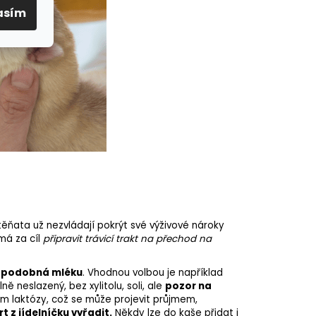
asím
štěňata už nezvládají pokrýt své výživové nároky
á za cíl
připravit trávicí trakt na přechod na
cí podobná mléku
. Vhodnou volbou je například
ně neslazený, bez xylitolu, soli, ale
pozor na
m laktózy, což se může projevit průjmem,
 z jídelníčku vyřadit.
Někdy lze do kaše přidat i