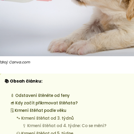
Zdroj: Canva.com
📚 Obsah článku:
🍼 Odstavení štěněte od feny
🥣 Kdy začít přikrmovat štěňata?
🗓️ Krmení štěňat podle věku
🐾 Krmení štěňat od 3. týdnů
🥄 Krmení štěňat od 4. týdne: Co se mění?
🐶 Krmení štěňat od 5. týdne