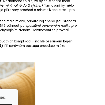
t
. Neznamená to ale, že by se štěňata měla
ivy minimálně do 6. týdne
. Přikrmování by mělo
je přirozený přechod a minimalizace stresu pro
ena
málo mléka, odmítá kojit nebo jsou štěňata
ležité sáhnout po
speciálně upraveném mléku pro
 chybějícím živinám. Dokrmování se provádí
ravotních komplikací –
náhlé přerušení
kojení
ě)
. Při správném postupu produkce mléka
es.