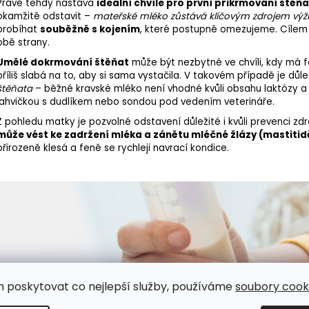
Právě tehdy nastává
ideální chvíle pro první přikrmování štěňa
okamžitě odstavit –
mateřské mléko zůstává klíčovým zdrojem výž
probíhat
souběžně s kojením
, které postupně omezujeme. Cílem 
obě strany.
Umělé dokrmování štěňat
může být nezbytné ve chvíli, kdy má
f
příliš slabá na to, aby si sama vystačila. V takovém případě je dů
štěňata
– běžné kravské mléko není vhodné kvůli obsahu laktózy a
lahvičkou s dudlíkem nebo sondou pod vedením veterináře.
Z pohledu matky je pozvolné odstavení důležité i kvůli prevenci zd
může vést ke zadržení mléka a zánětu mléčné žlázy (mastitid
přirozeně klesá a feně se rychleji navrací kondice.
m poskytovat co nejlepší služby, používáme
soubory cooki