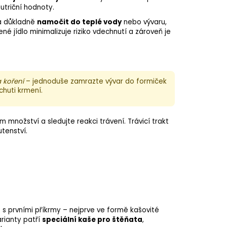
nutriční hodnoty.
ba důkladně
namočit do teplé vody
nebo vývaru,
 jídlo minimalizuje riziko vdechnutí a zároveň je
a koření
– jednoduše zamrazte vývar do formiček
chuti krmení.
m množství a sledujte reakci trávení. Trávicí trakt
tenství.
t s prvními příkrmy – nejprve ve formě kašovité
rianty patří
speciální kaše pro štěňata
,