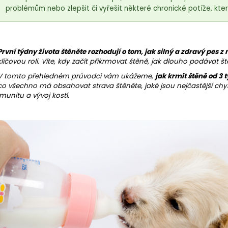
problémům nebo zlepšit či vyřešit některé chronické potíže, kter
První týdny života štěněte rozhodují o tom, jak silný a zdravý pes z 
klíčovou roli. Víte, kdy začít přikrmovat štěně, jak dlouho podávat š
V tomto přehledném průvodci vám ukážeme,
jak krmit štěně od 3
co všechno má obsahovat strava štěněte, jaké jsou nejčastější chyby
imunitu a vývoj kostí.