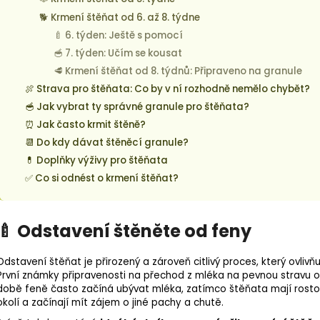
🐕 Krmení štěňat od 6. až 8. týdne
🍼 6. týden: Ještě s pomocí
🥣 7. týden: Učím se kousat
🥩 Krmení štěňat od 8. týdnů: Připraveno na granule
🍖 Strava pro štěňata: Co by v ní rozhodně nemělo chybět?
🥣 Jak vybrat ty správné granule pro štěňata?
⏰ Jak často krmit štěně?
📆 Do kdy dávat štěněcí granule?
💊 Doplňky výživy pro štěňata
✅ Co si odnést o krmení štěňat?
🍼 Odstavení štěněte od feny
Odstavení štěňat
je přirozený a zároveň citlivý proces, který ovliv
První známky připravenosti na přechod z mléka na pevnou stravu o
době feně často začíná ubývat mléka, zatímco štěňata mají rostouc
okolí a začínají mít zájem o jiné pachy a chutě.