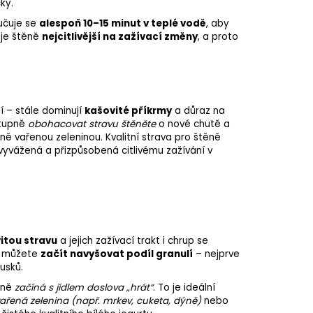
ky.
učuje se
alespoň 10–15 minut v teplé vodě
, aby
 je štěně
nejcitlivější na zažívací změny
, a proto
 – stále dominují
kašovité příkrmy
a důraz na
stupně
obohacovat stravu štěněte
o nové chutě a
ě vařenou zeleninou. Kvalitní strava pro štěně
 vyvážená a přizpůsobená citlivému zažívání v
itou stravu
a jejich zažívací trakt i chrup se
ž můžete
začít navyšovat podíl granulí
– nejprve
usků.
těně
začíná s jídlem doslova „hrát“
. To je ideální
řená zelenina (např. mrkev, cuketa, dýně)
nebo