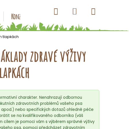
Hledat
Nákupní
Přihlášení
Konzervy pro psy
Kapsičky pro psy
Antiparazitik
košík
h tlapkách
Základy zdravé výživy
lapkách
rmativní charakter. Nenahrazují odbornou
ě akutních zdravotních problémů vašeho psa
o apod.) nebo specifických dotazů ohledně péče
rátit se na kvalifikovaného odborníka (váš
m cílem je pomoci vám s výběrem správné výživy
 vašeho psa, pomoci předcházet zdravotním