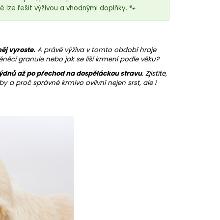
é lze řešit výživou a vhodnými doplňky. 🐾
něj vyroste.
A právě výživa v tomto období hraje
těněcí granule nebo jak se liší krmení podle věku?
 týdnů až po přechod na dospěláckou stravu
. Zjistíte,
 a proč správné krmivo ovlivní nejen srst, ale i