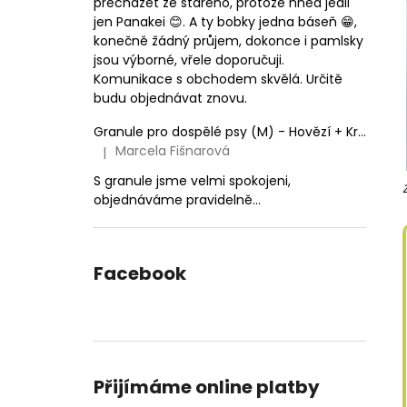
přecházet ze starého, protože hned jedli
jen Panakei 😊. A ty bobky jedna báseň 😁,
konečně žádný průjem, dokonce i pamlsky
jsou výborné, vřele doporučuji.
Komunikace s obchodem skvělá. Určitě
budu objednávat znovu.
Granule pro dospělé psy (M) - Hovězí + Krůtí 9kg
Marcela Fišnarová
|
Hodnocení produktu je 5 z 5 hvězdiček.
S granule jsme velmi spokojeni,
objednáváme pravidelně...
Facebook
Přijímáme online platby