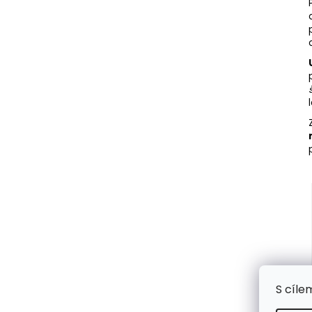
S cíle