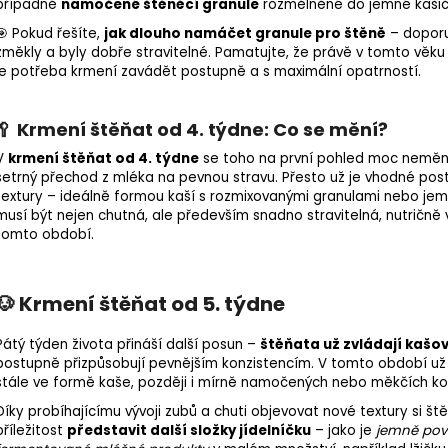
případně
namočené štěněcí granule
rozmělněné do jemné kašič
🎯 Pokud řešíte,
jak dlouho namáčet granule pro štěně
– dopor
změkly a byly dobře stravitelné. Pamatujte, že právě v tomto věku
je potřeba krmení zavádět postupně a s maximální opatrností.
🥄 Krmení štěňat od 4. týdne: Co se mění?
V
krmení štěňat od 4. týdne
se toho na první pohled moc nemění
šetrný přechod z mléka na pevnou stravu. Přesto už je vhodné po
textury – ideálně formou kaší s rozmixovanými granulami nebo jemn
musí být nejen chutná, ale především snadno stravitelná, nutričně
tomto období.
🐶 Krmení štěňat od 5. týdne
Pátý týden života přináší další posun –
štěňata už zvládají kašov
postupně přizpůsobují pevnějším konzistencím. V tomto období u
stále ve formě kaše, později i mírně namočených nebo měkčích ko
Díky probíhajícímu vývoji zubů a chuti objevovat nové textury si š
příležitost
představit další složky jídelníčku
– jako je
jemně pova