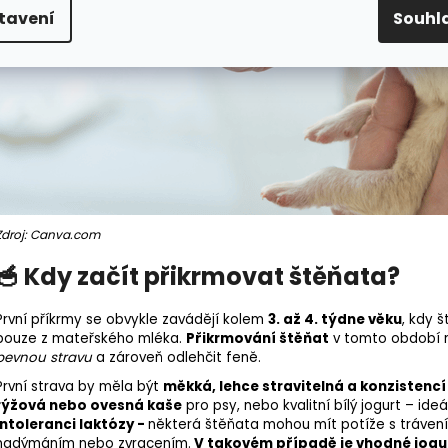
tavení
Souhl
Zdroj: Canva.com
🥣 Kdy začít přikrmovat štěňata?
První příkrmy se obvykle zavádějí kolem
3. až 4. týdne věku
, kdy 
pouze z mateřského mléka.
Přikrmování štěňat
v tomto období m
pevnou stravu
a zároveň odlehčit feně.
První strava by měla být
měkká, lehce stravitelná a konzisten
rýžová nebo ovesná kaše
pro psy, nebo kvalitní bílý jogurt – ideál
intoleranci laktózy -
n
ěkterá štěňata mohou mít potíže s trávení
nadýmáním nebo zvracením.
V takovém případě je vhodné jogurt