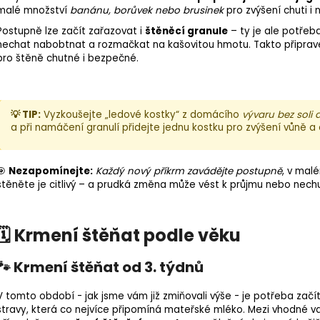
malé množství
banánu, borůvek nebo brusinek
pro zvýšení chuti i 
Postupně lze začít zařazovat i
štěněcí granule
– ty je ale potře
nechat nabobtnat a rozmačkat na kašovitou hmotu. Takto připravené
pro štěně chutné i bezpečné.
💡 TIP:
Vyzkoušejte „ledové kostky“ z domácího
vývaru bez soli 
a při namáčení granulí přidejte jednu kostku pro zvýšení vůně a 
🎯
Nezapomínejte:
Každý nový příkrm zavádějte postupně
, v malé
štěněte je citlivý – a prudká změna může vést k
průjmu
nebo nechu
🗓️ Krmení štěňat podle věku
🐾 Krmení štěňat od 3. týdnů
V tomto období - jak jsme vám již zmiňovali výše - je potřeba začí
stravy, která co nejvíce připomíná mateřské mléko. Mezi vhodné va