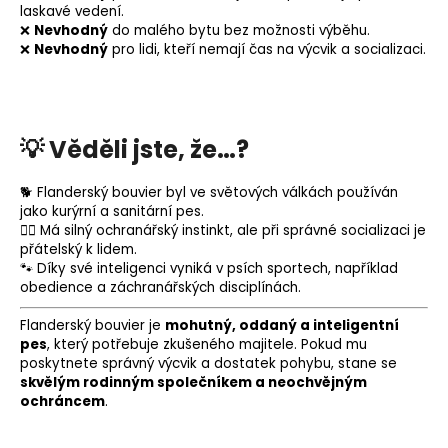
laskavé vedení.
❌
Nevhodný
do malého bytu bez možnosti výběhu.
❌
Nevhodný
pro lidi, kteří nemají čas na výcvik a socializaci.
💡
Věděli jste, že…?
🐕 Flanderský bouvier byl ve světových válkách používán
jako kurýrní a sanitární pes.
🦸‍♂️ Má silný ochranářský instinkt, ale při správné socializaci je
přátelský k lidem.
🐾 Díky své inteligenci vyniká v psích sportech, například
obedience a záchranářských disciplínách.
Flanderský bouvier je
mohutný, oddaný a inteligentní
pes
, který potřebuje zkušeného majitele. Pokud mu
poskytnete správný výcvik a dostatek pohybu, stane se
skvělým rodinným společníkem a neochvějným
ochráncem
.