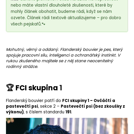
e
nebo máte vlastní dlouholeté zkušenosti, které by
t
mohly článek obohatit, budeme rádi, když se nám
e
ozvete. Článek rádi textově aktualizujeme – pro dobro
n
všech pejskařů.🐾
a
j
í
Mohutný, věrný a oddaný. Flanderský bouvier je pes, který
t
spojuje pracovní sílu, inteligenci a ochranářský instinkt. V
rukou zkušeného majitele se z něj stane neocenitelný
?
rodinný strážce.
🏆
FCI skupina
1
HLEDAT
Flanderský bouvier patří do
FCI skupiny 1 –
Ovčáčtí a
pastevečtí psi
, sekce 2 –
Pastevečtí psi (bez zkoušky z
výkonu)
, s číslem standardu
191
.
D
o
p