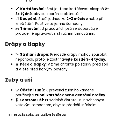
🖌️
Kartáčování:
Srst je třeba kartáčovat alespoň
2–
3x týdně
, aby se zabránilo plstnatění.
🛁
Koupání:
Stačí jednou za
2–3 měsíce
nebo při
znečištění. Používejte jemné šampony.
✂️
Trimování:
U pracovních psů se doporučuje
pravidelně upravovat srst ručním trimováním.
Drápy a tlapky
🐾
Stříhání drápů:
Přerostlé drápy mohou způsobit
nepohodlí, proto je zastřihávejte
každé 3–4 týdny
.
🧴
Péče o tlapky:
V zimě chraňte polštářky před solí
a v létě před horkými povrchy.
Zuby a uši
🦷
Čištění zubů:
K prevenci zubního kamene
používejte
zubní kartáček nebo dentální hračky
.
👂
Kontrola uší:
Pravidelně čistěte uši navlhčeným
vatovým tamponem, abyste předešli infekcím.
🐕‍🦺
Pohyb a aktivita