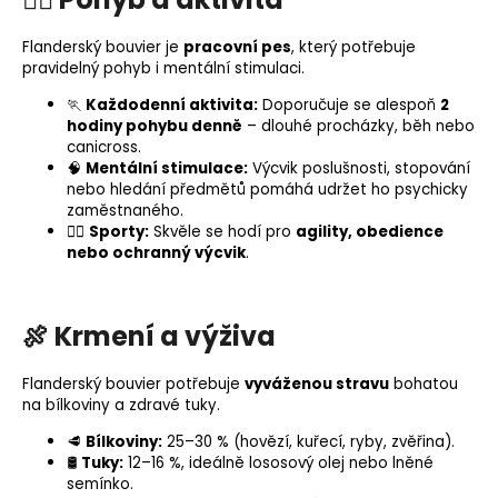
Flanderský bouvier je
pracovní pes
, který potřebuje
pravidelný pohyb i mentální stimulaci.
🏃
Každodenní aktivita:
Doporučuje se alespoň
2
hodiny pohybu denně
– dlouhé procházky, běh nebo
canicross.
🧠
Mentální stimulace:
Výcvik poslušnosti,
stopování
nebo hledání předmětů pomáhá udržet ho psychicky
zaměstnaného.
🐕‍🦺
Sporty:
Skvěle se hodí pro
agility
, obedience
nebo ochranný výcvik
.
🍖
Krmení a výživa
Flanderský bouvier potřebuje
vyváženou stravu
bohatou
na bílkoviny a zdravé
tuky
.
🥩
Bílkoviny:
25–30 % (hovězí, kuřecí, ryby, zvěřina).
🛢️
Tuky:
12–16 %, ideálně
lososový olej
nebo lněné
semínko.