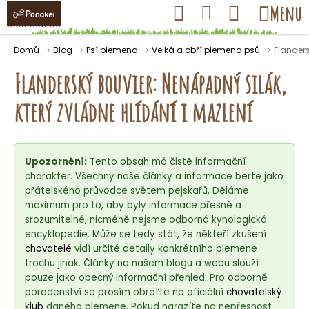
K
Přejít
Hledat
Nákupní
Menu
Přihlášení
na
o
obsah
košík
Zpět
Zpět
š
Domů
Blog
Psí plemena
Velká a obří plemena psů
Flanders
í
Flanderský bouvier: Nenápadný silák,
k
který zvládne hlídání i mazlení
C
o
Upozornění:
Tento obsah má čistě informační
p
charakter. Všechny naše články a informace berte jako
o
přátelského průvodce světem pejskařů. Děláme
t
maximum pro to, aby byly informace přesné a
ř
srozumitelné, nicméně nejsme odborná kynologická
encyklopedie. Může se tedy stát, že někteří zkušení
e
chovatelé
vidí určité detaily konkrétního plemene
b
trochu jinak. Články na našem blogu a webu slouží
u
pouze jako obecný informační přehled. Pro odborné
j
poradenství se prosím obraťte na oficiální
chovatelský
klub
daného plemene. Pokud narazíte na nepřesnost