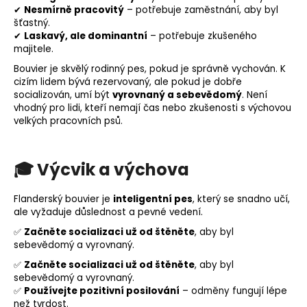
✔
Nesmírně pracovitý
– potřebuje zaměstnání, aby byl
šťastný.
✔
Laskavý, ale dominantní
– potřebuje zkušeného
majitele.
Bouvier je skvělý rodinný pes, pokud je správně vychován. K
cizím lidem bývá rezervovaný, ale pokud je dobře
socializován, umí být
vyrovnaný a sebevědomý
. Není
vhodný pro lidi, kteří nemají čas nebo zkušenosti s výchovou
velkých pracovních psů.
🎓
Výcvik a výchova
Flanderský bouvier je
inteligentní pes
, který se snadno učí,
ale vyžaduje důslednost a pevné vedení.
✅
Začněte socializaci už od štěněte
, aby byl
sebevědomý a vyrovnaný.
✅
Začněte socializaci už od štěněte
, aby byl
sebevědomý a vyrovnaný.
✅
Používejte
pozitivní posilování
– odměny fungují lépe
než tvrdost.