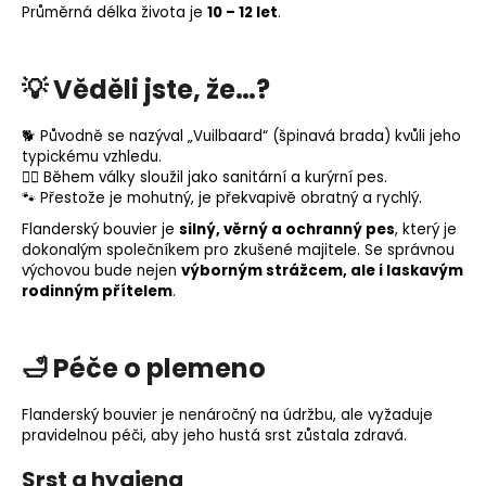
Průměrná délka života je
10 – 12 let
.
💡
Věděli jste, že…?
🐕 Původně se nazýval „Vuilbaard“ (špinavá brada) kvůli jeho
typickému vzhledu.
🦸‍♂️ Během války sloužil jako sanitární a kurýrní pes.
🐾 Přestože je mohutný, je překvapivě obratný a rychlý.
Flanderský bouvier je
silný, věrný a ochranný pes
, který je
dokonalým společníkem pro zkušené majitele. Se správnou
výchovou bude nejen
výborným strážcem, ale i laskavým
rodinným přítelem
.
🛁
Péče o plemeno
Flanderský bouvier je nenáročný na údržbu, ale vyžaduje
pravidelnou péči, aby jeho hustá srst zůstala zdravá.
Srst a hygiena