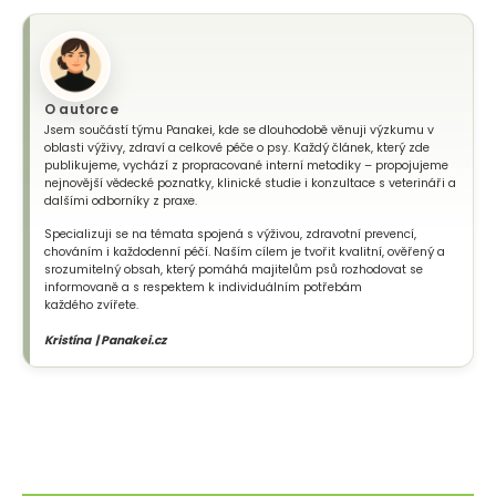
O autorce
Jsem součástí týmu Panakei, kde se dlouhodobě věnuji výzkumu v
oblasti výživy, zdraví a celkové péče o psy. Každý článek, který zde
publikujeme, vychází z propracované interní metodiky – propojujeme
nejnovější vědecké poznatky, klinické studie i konzultace s veterináři a
dalšími odborníky z praxe.
Specializuji se na témata spojená s výživou, zdravotní prevencí,
chováním i každodenní péčí. Naším cílem je tvořit kvalitní, ověřený a
srozumitelný obsah, který pomáhá majitelům psů rozhodovat se
informovaně a s respektem k individuálním potřebám
každého zvířete.
Kristína | Panakei.cz