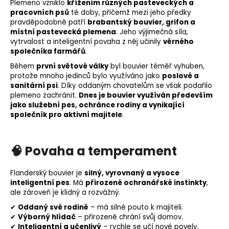
Plemeno
vzniklo
křížením různých pasteveckých a
pracovních psů
té doby, přičemž mezi jeho předky
pravděpodobně patří
brabantský bouvier, grifon a
místní pastevecká plemena
. Jeho výjimečná síla,
vytrvalost a inteligentní povaha z něj učinily
věrného
společníka farmářů
.
Během
první světové války
byl bouvier téměř vyhuben,
protože mnoho jedinců bylo využíváno jako
poslové a
sanitární psi
. Díky oddaným chovatelům se však podařilo
plemeno zachránit.
Dnes je bouvier využíván především
jako
služební pes
, ochránce rodiny a vynikající
společník pro aktivní majitele
.
🧠
Povaha a temperament
Flanderský bouvier je
silný, vyrovnaný a vysoce
inteligentní pes
. Má
přirozené ochranářské instinkty
,
ale zároveň je klidný a rozvážný.
✔
Oddaný své rodině
– má silné pouto k majiteli.
✔
Výborný hlídač
– přirozeně chrání svůj domov.
✔
Inteligentní a učenlivý
– rychle se učí nové povely.