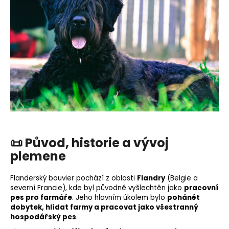
o
r
u
č
u
j
e
m
e
📜
Původ, historie a vývoj
plemene
Flanderský bouvier pochází z oblasti
Flandry
(Belgie a
severní Francie), kde byl původně vyšlechtěn jako
pracovní
pes
pro farmáře
. Jeho hlavním úkolem bylo
pohánět
dobytek, hlídat farmy a pracovat jako všestranný
hospodářský pes
.