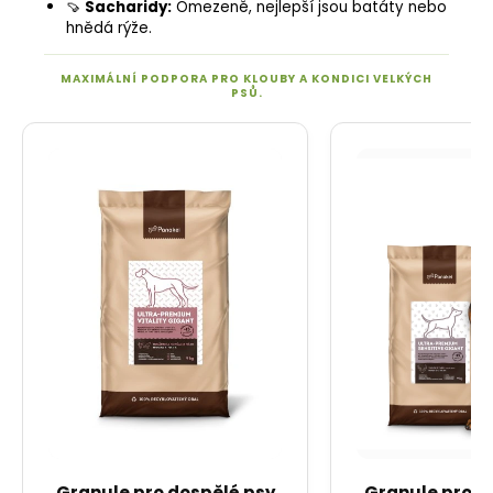
🍠
Sacharidy
:
Omezeně, nejlepší jsou
batáty
nebo
hnědá rýže
.