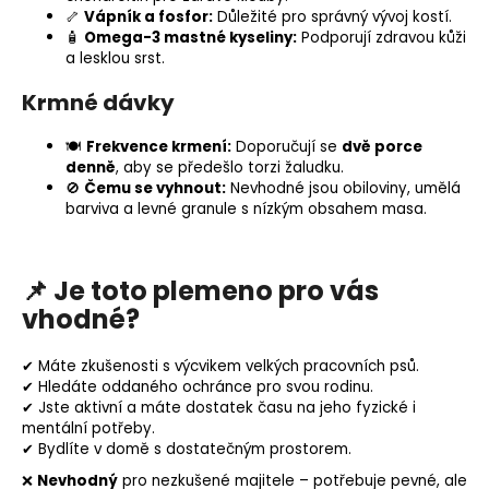
🦴
Vápník
a
fosfor
:
Důležité pro správný vývoj kostí.
🧴
Omega-3 mastné kyseliny:
Podporují zdravou kůži
a lesklou srst.
Krmné dávky
🍽️
Frekvence krmení:
Doporučují se
dvě porce
denně
, aby se předešlo torzi žaludku.
🚫
Čemu se vyhnout:
Nevhodné jsou obiloviny, umělá
barviva a levné granule s nízkým obsahem masa.
📌
Je toto plemeno pro vás
vhodné?
✔ Máte zkušenosti s výcvikem velkých pracovních psů.
✔ Hledáte oddaného ochránce pro svou rodinu.
✔ Jste aktivní a máte dostatek času na jeho fyzické i
mentální potřeby.
✔ Bydlíte v domě s dostatečným prostorem.
❌
Nevhodný
pro nezkušené majitele – potřebuje pevné, ale