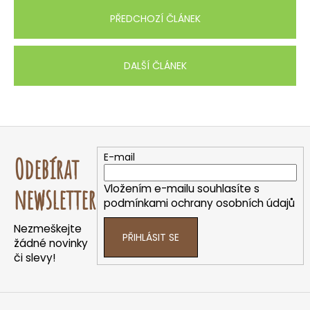
PŘEDCHOZÍ ČLÁNEK
DALŠÍ ČLÁNEK
Z
á
E-mail
Odebírat
p
a
Vložením e-mailu souhlasíte s
newsletter
t
podmínkami ochrany osobních údajů
í
Nezmeškejte
PŘIHLÁSIT SE
žádné novinky
či slevy!