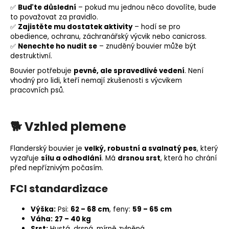
✅
Buďte důslední
– pokud mu jednou něco dovolíte, bude
to považovat za pravidlo.
✅
Zajistěte mu dostatek aktivity
– hodí se pro
obedience
, ochranu, záchranářský výcvik nebo
canicross
.
✅
Nenechte ho nudit se
– znuděný bouvier může být
destruktivní.
Bouvier potřebuje
pevné, ale spravedlivé vedení
. Není
vhodný pro lidi, kteří nemají zkušenosti s výcvikem
pracovních psů.
🐕
Vzhled plemene
Flanderský bouvier je
velký, robustní a svalnatý pes
, který
vyzařuje
sílu a odhodlání
. Má
drsnou srst
, která ho chrání
před nepříznivým počasím.
FCI standardizace
Výška:
Psi:
62 – 68 cm
, feny:
59 – 65 cm
Váha:
27 – 40 kg
Srst:
Hustá, drsná, mírně zvlněná