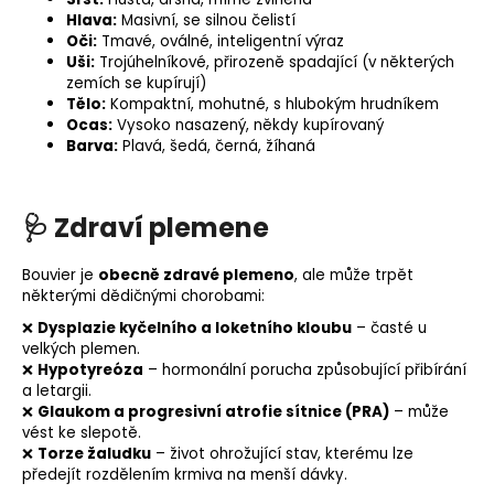
Hlava:
Masivní, se silnou čelistí
Oči:
Tmavé, oválné, inteligentní výraz
Uši:
Trojúhelníkové, přirozeně spadající (v některých
zemích se kupírují)
Tělo:
Kompaktní, mohutné, s hlubokým hrudníkem
Ocas:
Vysoko nasazený, někdy kupírovaný
Barva:
Plavá, šedá, černá, žíhaná
🩺
Zdraví plemene
Bouvier je
obecně zdravé plemeno
, ale může trpět
některými dědičnými chorobami:
❌
Dysplazie kyčelního a loketního kloubu
– časté u
velkých plemen.
❌
Hypotyreóza
– hormonální porucha způsobující přibírání
a letargii.
❌
Glaukom a progresivní
atrofie sítnice
(PRA)
– může
vést ke slepotě.
❌
Torze žaludku
– život ohrožující stav, kterému lze
předejít rozdělením krmiva na menší dávky.