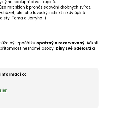
yklý na spolupráci ve skupině.
může mít sklon k pronásledování drobných zvířat.
házet, ale jeho lovecký instinkt nikdy úplně
a styl Toma a Jerryho :)
m může být zpočátku
opatrný a rezervovaný
. Ačkoli
a přítomnost neznámé osoby.
Díky své bdělosti a
 informací o:
riér