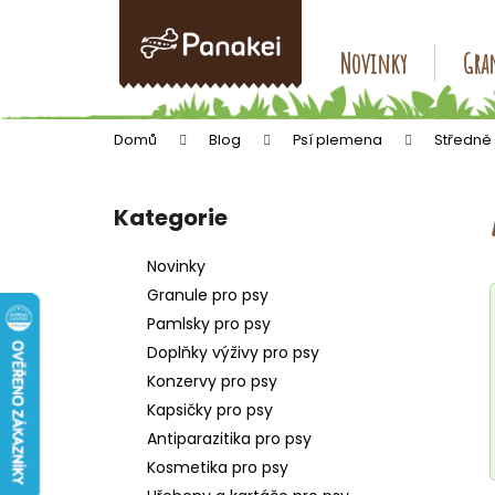
K
Přejít
na
o
obsah
Zpět
Zpět
Novinky
Gran
š
do
do
í
k
obchodu
obchodu
Domů
Blog
Psí plemena
Středně
P
o
Kategorie
Přeskočit
s
kategorie
t
Novinky
r
Granule pro psy
a
Pamlsky pro psy
n
Doplňky výživy pro psy
n
Konzervy pro psy
í
Kapsičky pro psy
p
Antiparazitika pro psy
a
Kosmetika pro psy
n