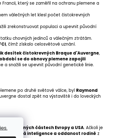
 Francii, který se zaměřil na ochranu plemene a
m válečných let klesl počet čistokrevných
žili zrekonstruovat populaci a upevnit původní
tatku chovných jedinců a válečným ztrátám.
FCI
, čímž získalo celosvětové uznání.
ik desítek čistokrevných Braque d'Auvergne
,
období se do obnovy plemene zapojili
ce a snažili se upevnit původní genetické linie.
 plemene po druhé světové válce, byl
Raymond
uvergne dostal zpět na výstaviště i do loveckých
es.
, ale i v jiných částech Evropy a USA
. Ačkoli je
aha, vysoká inteligence a oddanost rodině
z