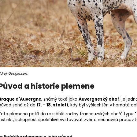
Zdroj: Google.com
Původ a historie plemene
Braque d'Auvergne
, známý také jako
Auvergneský ohař
, je jed
původ sahá až do
17. – 18. století
, kdy byl vyšlechtěn v hornaté ob
Toto plemeno patří do rozsáhlé rodiny francouzských ohařů typu
instinkt
, schopnost spolehlivě vystavovat zvěř a neúnavná pracovit
📜 Počátky plemene a jeho původ