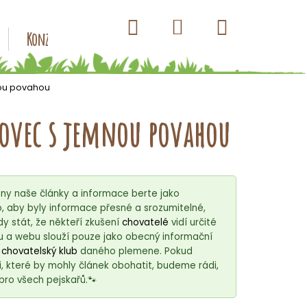
Hledat
Nákupní
Přihlášení
Konzervy pro psy
Kapsičky pro psy
Antiparazitik
košík
nou povahou
lovec s jemnou povahou
ny naše články a informace berte jako
 aby byly informace přesné a srozumitelné,
 stát, že někteří zkušení
chovatelé
vidí určité
u a webu slouží pouze jako obecný informační
í
chovatelský klub
daného plemene. Pokud
, které by mohly článek obohatit, budeme rádi,
bro všech pejskařů.🐾