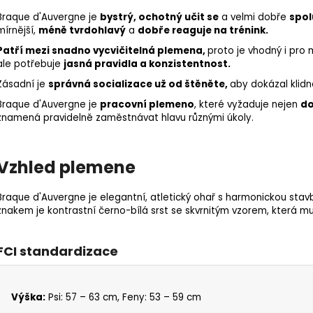
Braque d'Auvergne je
bystrý, ochotný učit se
a velmi dobře
spol
mírnější,
méně tvrdohlavý
a
dobře reaguje na trénink.
Patří mezi snadno vycvičitelná plemena,
proto je vhodný i pro 
ale potřebuje
jasná pravidla a konzistentnost.
Zásadní je
správná
socializace
už od štěněte,
aby dokázal klidně
Braque d'Auvergne je
pracovní plemeno
, které vyžaduje nejen
do
znamená pravidelně zaměstnávat hlavu různými úkoly.
Vzhled plemene
Braque d'Auvergne je elegantní, atletický ohař s harmonickou sta
znakem je kontrastní černo-bílá srst se skvrnitým vzorem, která 
FCI standardizace
Výška:
Psi: 57 – 63 cm, Feny: 53 – 59 cm