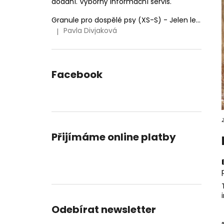
dodání. Výborný informační servis.
Granule pro dospělé psy (XS-S) - Jelen lesní (SENSITIVE) 9kg
Pavla Divjaková
|
Hodnocení produktu je 5 z 5 hvězdiček.
Facebook
Přijímáme online platby
Odebírat newsletter