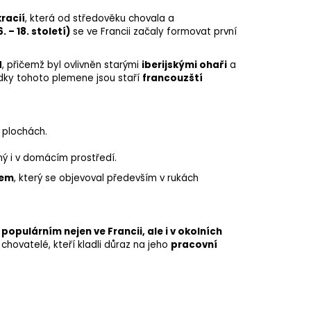
racií
, která od středověku chovala a
 – 18. století)
se ve Francii začaly formovat první
d
, přičemž byl ovlivněn starými
iberijskými ohaři
a
ředky tohoto plemene jsou staří
francouzští
 plochách.
ý i v domácím prostředí.
sem
, který se objevoval především v rukách
l
populárním nejen ve Francii, ale i v okolních
 chovatelé, kteří kladli důraz na jeho
pracovní