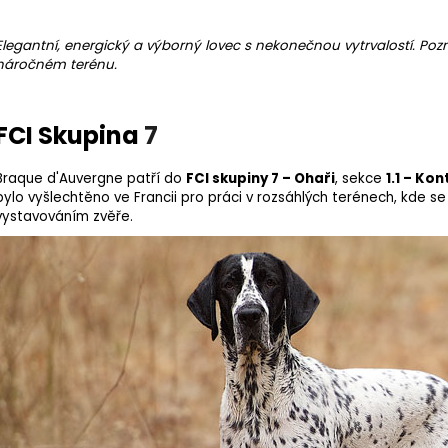
Elegantní, energický a výborný lovec s nekonečnou vytrvalostí. Pozn
náročném terénu.
FCI Skupina
7
Braque d'Auvergne patří do
FCI skupiny 7 – Ohaři
, sekce
1.1 – Ko
bylo vyšlechtěno ve Francii pro práci v rozsáhlých terénech, kde se 
vystavováním zvěře.
18kg (2x9kg)