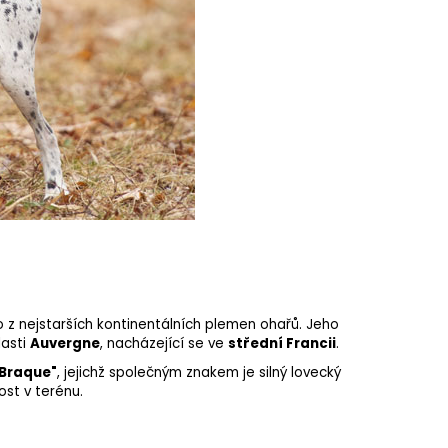
no z nejstarších kontinentálních plemen ohařů. Jeho
lasti
Auvergne
, nacházející se ve
střední Francii
.
"Braque"
, jejichž společným znakem je silný
lovecký
ost v terénu.