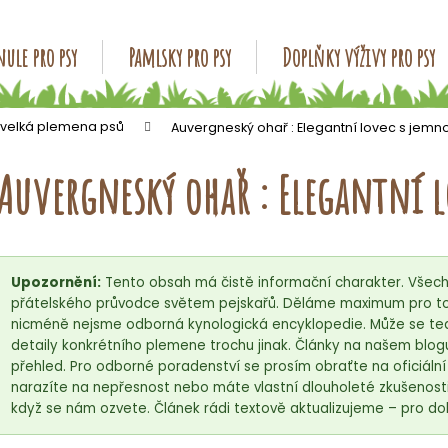
ule pro psy
Pamlsky pro psy
Doplňky výživy pro psy
Co potřebujete najít?
 velká plemena psů
Auvergneský ohař : Elegantní lovec s jem
Auvergneský ohař : Elegantní 
HLEDAT
Doporučujeme
Upozornění:
Tento obsah má čistě informační charakter. Všech
přátelského průvodce světem pejskařů. Děláme maximum pro to,
nicméně nejsme odborná kynologická encyklopedie. Může se tedy
detaily konkrétního plemene trochu jinak. Články na našem blog
přehled. Pro odborné poradenství se prosím obraťte na oficiáln
narazíte na nepřesnost nebo máte vlastní dlouholeté zkušenosti
když se nám ozvete. Článek rádi textově aktualizujeme – pro do