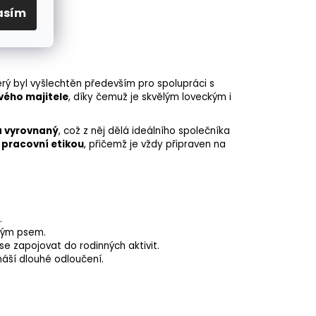
asím
terý byl vyšlechtěn především pro spolupráci s
vého majitele
, díky čemuž je skvělým loveckým i
a vyrovnaný
, což z něj dělá ideálního společníka
 pracovní etikou
, přičemž je vždy připraven na
.
nným psem.
se zapojovat do rodinných aktivit.
náší dlouhé odloučení.