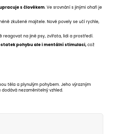
upracuje s člověkem
. Ve srovnání s jinými ohaři je
méně zkušené majitele. Nové povely se učí rychle,
 reagovat na jiné psy, zvířata, lidi a prostředí.
statek pohybu ale i mentální stimulaci,
což
vbou těla a plynulým pohybem. Jeho výrazným
mu dodává nezaměnitelný vzhled.