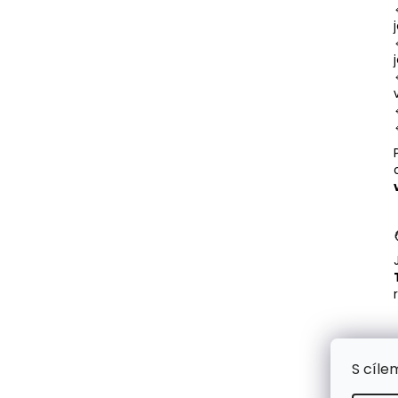
S cíle