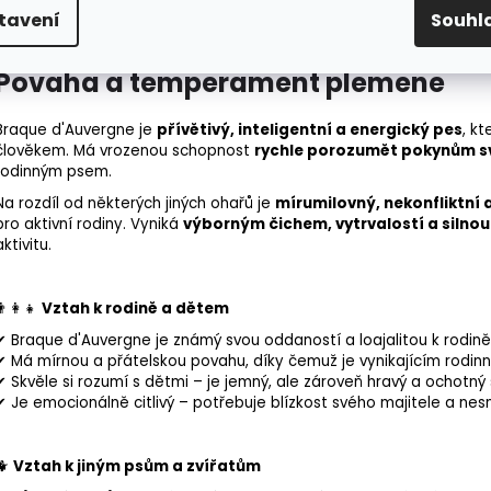
něj udělaly oblíbeného společníka i mimo loveckou komunitu.
tavení
Souhl
Povaha a temperament plemene
Braque d'Auvergne je
přívětivý, inteligentní a energický pes
, k
člověkem. Má vrozenou schopnost
rychle porozumět pokynům s
rodinným psem.
Na rozdíl od některých jiných ohařů je
mírumilovný, nekonfliktní 
pro aktivní rodiny. Vyniká
výborným čichem, vytrvalostí a silnou
aktivitu.
👨‍👩‍👧
Vztah k rodině a dětem
✔ Braque d'Auvergne je známý svou oddaností a loajalitou k rodině
✔ Má mírnou a přátelskou povahu, díky čemuž je vynikajícím rodi
✔ Skvěle si rozumí s dětmi – je jemný, ale zároveň hravý a ochotný 
✔ Je emocionálně citlivý – potřebuje blízkost svého majitele a nes
🐕
Vztah k jiným psům a zvířatům