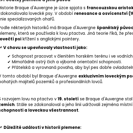
Historie Braque d'Auvergne je úzce spjata s
francouzskou aristok
zdokonalovala lovecké psy. V období
renesance a osvícenství (16.
linie specializovaných ohařů.
Podle některých historiků má Braque d'Auvergne
španělský půvo
plemeny, která se používala k lovu ptactva. Jiná teorie říká, že p
lovečtí psi
křížení s anglickými pointery.
📌
V chovu se upevňovaly vlastnosti jako:
✔ Schopnost pracovat v členitém horském terénu i ve vodních
✔ Mimořádně ostrý
čich
a výborné orientační schopnosti.
✔ Přátelská a vyrovnaná povaha, aby byl pes dobře ovladateln
V tomto období byl Braque d'Auvergne
exkluzivním loveckým p
bohatých majitelů pozemků a profesionálních lovců.
S rozvojem lovu na ptactvo v
19. století
se Braque d'Auvergne sta
zemích
. Stále se zdokonaloval a jeho linii udržovali zejména místní
schopnosti a loveckou všestrannost
.
📌
Důležité události v historii plemene: