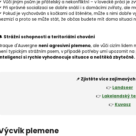
✔ Vůči jiným psům je přátelský a nekonfliktní – v lovecké práci je zv
✔ Při správné socializaci se dobře snáší i s domácími zvířaty, ale 
✔ Pokud je vychováván s kočkami od štěněte, může s nimi dobře vyc
nezmizí a proto se může stát, že občas budete mít doma situaci n
🔔
Strážní schopnosti a
teritoriální chování
Braque d'Auvergne
není agresivní plemeno
, ale vůči cizím lide
není typickým strážním psem, v případě potřeby umí upozornit n
inteligenci si rychle vyhodnocuje situace a neštěká zbytečně.
📌 Zjistěte více zajímavých
👉
Landseer
👉
Lakelandský te
👉
Kuvasz
Výcvik plemene