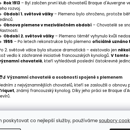
🔹
Rok 1913
– Byl založen první klub chovatelů Braque d'Auvergne ve
jeho rozvoj.
🔹
Období 1. světové války
– Plemeno bylo ohroženo, protože běhe
jedinců.
🔹
Obnova plemene v meziválečném období
– Chovatelé se sna
vlastnosti.
🔹
Období 2. světové války
– Plemeno téměř vyhynulo kvůli nedos
🔹
1955
– Po letech rekonstrukce bylo plemeno
oficiálně uznáno 
Po 2. světové válce byla situace dramatická – existovalo jen
někol
což vedlo k záchranné iniciativě francouzských
kynologů
.
V tomto 
významní chovatelé
, kteří vyhledávali poslední čistokrevné jedin
🧑‍🔬 Významní chovatelé a osobnosti spojené s plemenem
Jedním z nejvýznamnějších chovatelů, kteří se zasloužili o obnovu
Triquet
, známý francouzský kynolog. Díky jeho práci se Braque d'A
revírů.
⭐ Současnost
m poskytovat co nejlepší služby, používáme
soubory cooki
Dnes je Braque d'Auvergne
uznávaným plemenem nejen ve Francii
stále považován primárně za pracovního psa, jeho
přátelská pov