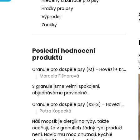
Hřebeny a kartáče pro psy
e
Hračky pro psy
l
Výprodej
Značky
Poslední hodnocení
produktů
Granule pro dospělé psy (M) - Hovězí + Krůtí 9kg
Marcela Fišnarová
|
Hodnocení produktu je 5 z 5 hvězdiček.
S granule jsme velmi spokojeni,
objednáváme pravidelně...
Granule pro dospělé psy (XS-S) - Hovězí + Krůtí
Petra Kopecká
|
Hodnocení produktu je 5 z 5 hvězdiček.
Náš mopsík je alergik na ryby, takže
oceňuji, že v granulích žádný rybí produkt
není. Navíc mu moc chutnají. Rychlé