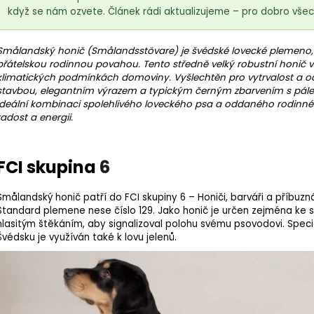
když se nám ozvete. Článek rádi aktualizujeme – pro dobro všech
Smålandský honič (Smålandsstövare) je švédské lovecké
plemeno
přátelskou rodinnou povahou. Tento středně velký robustní honič 
klimatických podmínkách domoviny. Vyšlechtěn pro vytrvalost a o
stavbou, elegantním výrazem a typickým černým zbarvením s pále
ideální kombinaci spolehlivého loveckého psa a oddaného rodinného
radost a energii.
FCI skupina
6
Smålandský honič patří do FCI skupiny 6 – Honiči, barváři a příbuzná
Standard plemene
nese číslo 129. Jako honič je určen zejména ke s
hlasitým štěkáním, aby signalizoval polohu svému psovodovi. Special
Švédsku je využíván také k lovu jelenů.