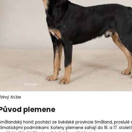
Zdroj: fci.be
Původ plemene
Smålandský honič pochází ze švédské provincie Småland, proslulé
klimatickými podmínkami. Kořeny plemene sahají do 16. a 17. stolet