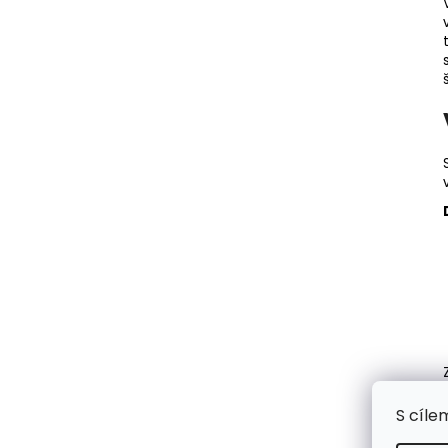
S cíle