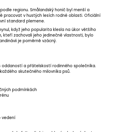
se podle regionu. Smålandský honič byl menší a
 pracovat v hustých lesích rodné oblasti. Oficiální
rvní standard plemene.
ynul, když jeho popularita klesla na úkor většího
teří zachovali jeho jedinečné vlastnosti, bylo
ndinávii je poměrně vzácný.
 oddaností a přátelskostí rodinného společníka.
e každého skutečného milovníka psů.
ročných podmínkách
erénu
 vedení