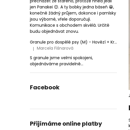
přecházet ze starého, protože hned jedli
jen Panakei 😊. A ty bobky jedna báseň 😁,
konečně žádný průjem, dokonce i pamlsky
jsou výborné, vřele doporučuji.
Komunikace s obchodem skvělá. Určitě
budu objednávat znovu.
Granule pro dospělé psy (M) - Hovězí + Krůtí 9kg
Marcela Fišnarová
|
Hodnocení produktu je 5 z 5 hvězdiček.
S granule jsme velmi spokojeni,
objednáváme pravidelně...
Facebook
Přijímáme online platby