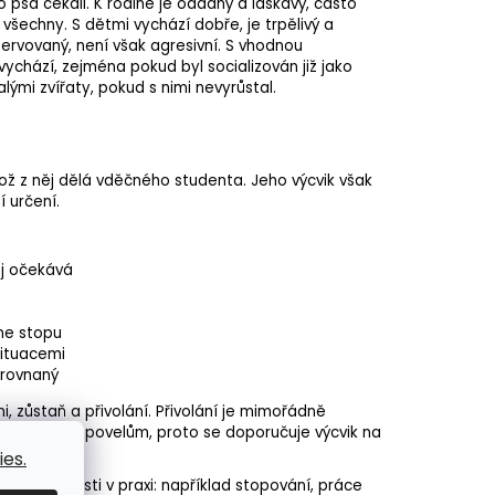
 psa čekali. K rodině je oddaný a laskavý, často
šechny. S dětmi vychází dobře, je trpělivý a
ezervovaný, není však agresivní. S vhodnou
 vychází, zejména pokud byl socializován již jako
mi zvířaty, pokud s nimi nevyrůstal.
což z něj dělá vděčného studenta. Jeho výcvik však
 určení.
ěj očekává
ne stopu
situacemi
yrovnaný
i, zůstaň a přivolání. Přivolání je mimořádně
 "hluchý" k povelům, proto se doporučuje výcvik na
 prostoru.
es.
é schopnosti v praxi: například stopování, práce