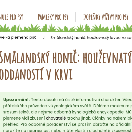
ule pro psy
Pamlsky pro psy
Doplňky výživy pro psy
Co potřebujete najít?
 velká plemena psů
Smålandský honič: houževnatý lovec ze sev
Smålandský honič: houževnatý 
HLEDAT
oddaností v krvi
Doporučujeme
Upozornění:
Tento obsah má čistě informativní charakter. Vše
přátelského průvodce v kynologickém světě. Děláme maximum pr
srozumitelné, ale nejsme odborná kynologická encyklopedie. Můž
plemene vidí zkušení
chovatelé
trochu jinak. Články na našem bl
přehled. Pro odborné poradenství se prosím obraťte na oficiáln
narazíte na nepřesnost nebo máte vlastní dlouholeté zkušenosti