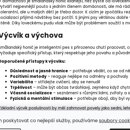
V domácnosti je smålandský honič klidnější, než byste od loveckého
vytváří nejpevnější pouto s jedním členem domácnosti, ale má rád v
tolerantní, ale u malých dětí je třeba dozor. K cizím je zpočátku r
socializací přijímá návštěvy bez potíží. S jinými psy většinou dobře
štěně. Díky loveckému pudu však může být problémem soužití s malý
Výcvik a výchova
Smålandský honič je inteligentní pes s přirozenou chutí pracovat, 
vyžaduje specifický přístup, který respektuje jeho povahu a původní
Doporučené přístupy k výcviku:
Důslednost a jasné hranice
– potřebuje vědět, co se od n
Pozitivní metody
– reaguje nejlépe na odměny a pochvaly
Variabilita
– střídejte cvičení, aby se nenudil
Trpělivost
– může být občas tvrdohlavý, zejména když chyt
Včasná
socializace
– seznámení s různými lidmi, zvířaty a 
Fyzická a mentální stimulace
– potřebuje obojí, aby byl v
Základní výcvik poslušnosti by měl zahrnovat povely jako sedni, lehn
důležité vzhledem k loveckým instinktům – při
stopování
bývá často
dlouhém vodítku a nepouštět mladého psa volně v neohraničeném
m poskytovat co nejlepší služby, používáme
soubory cooki
Pro smålandského honiče je ideální, pokud může využít své přirozen