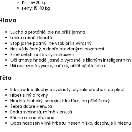
Psi: 15–20 kg
Feny: 15–18 kg
Hlava
Suchá a protáhlá, ale ne příliš jemná
Lebka mírně klenutá
Stop jasně patrný, ne však příliš výrazný
Nos vždy černý, s dobře otevřenými nozdrami
Silné čelisti se střižným skusem
Oči tmavě hnědé, jasné a výrazné, s klidným inteligentní
Uši nasazené vysoko, měkké, přiléhající k lícím
Tělo
Krk středně dlouhý a svalnatý, plynule přechází do plecí
Hřbet silný a rovný
Hrudník hluboký, sahající k loktům, ne příliš široký
Žebra dobře klenutá
Bedra svalnatá, mírně klenutá
Břicho mírně vtažené
Ocas nasazen v linii hřbetu, nesen nízko, dosahuje k hleznu