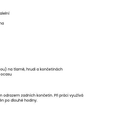
alelní
zna
u) na tlamě, hrudi a končetinách
e ocasu
ým odrazem zadních končetin. Při práci využívá
én po dlouhé hodiny.