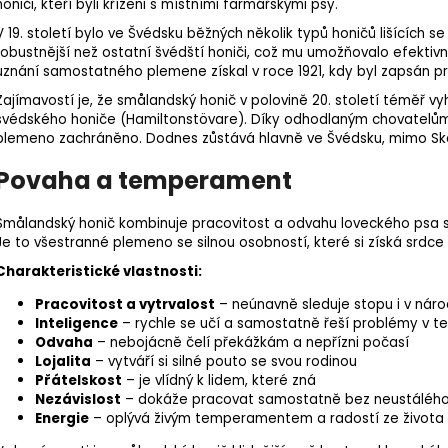
honiči, kteří byli kříženi s místními farmářskými psy.
V 19. století bylo ve Švédsku běžných několik typů honičů lišících 
robustnější než ostatní švédští honiči, což mu umožňovalo efektivně
uznání samostatného plemene získal v roce 1921, kdy byl zapsán p
Zajímavostí je, že smålandský honič v polovině 20. století téměř vyh
švédského honiče (Hamiltonstövare). Díky odhodlaným chovatelům, k
plemeno zachráněno. Dodnes zůstává hlavně ve Švédsku, mimo Ska
Povaha a temperament
Smålandský honič kombinuje pracovitost a odvahu loveckého psa s
Je to všestranné plemeno se silnou osobností, které si získá srdc
Charakteristické vlastnosti:
Pracovitost a vytrvalost
– neúnavně sleduje stopu i v ná
Inteligence
– rychle se učí a samostatně řeší problémy v t
Odvaha
– nebojácně čelí překážkám a nepřízni počasí
Lojalita
– vytváří si silné pouto se svou rodinou
Přátelskost
– je vlídný k lidem, které zná
Nezávislost
– dokáže pracovat samostatně bez neustálého
Energie
– oplývá živým temperamentem a radostí ze života