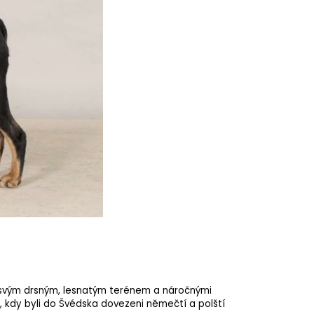
 svým drsným, lesnatým terénem a náročnými
í, kdy byli do Švédska dovezeni němečtí a polští