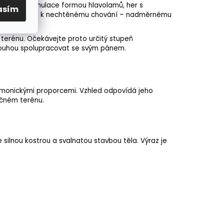
Mentální stimulace formou hlavolamů, her s
asím
tů může vést k nechtěnému chování – nadměrnému
 terénu. Očekávejte proto určitý stupeň
 touhou spolupracovat se svým pánem.
armonickými proporcemi. Vzhled odpovídá jeho
ročném terénu.
 silnou kostrou a svalnatou stavbou těla. Výraz je