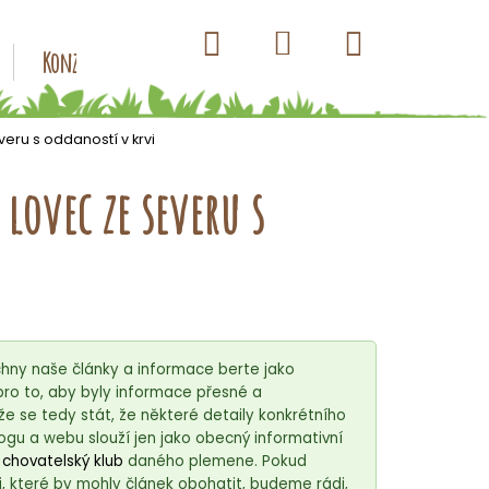
Hledat
Nákupní
Přihlášení
Konzervy pro psy
Kapsičky pro psy
Antiparazitik
košík
eru s oddaností v krvi
lovec ze severu s
chny naše články a informace berte jako
o to, aby byly informace přesné a
e se tedy stát, že některé detaily konkrétního
ogu a webu slouží jen jako obecný informativní
í
chovatelský klub
daného plemene. Pokud
, které by mohly článek obohatit, budeme rádi,