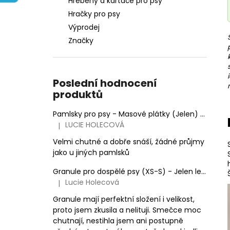
Hřebeny a kartáče pro psy
e
Hračky pro psy
l
Výprodej
Značky
Poslední hodnocení
produktů
Pamlsky pro psy - Masové plátky (Jelen)
100 g
LUCIE HOLECOVÁ
|
Hodnocení produktu je 5 z 5 hvězdiček.
Velmi chutné a dobře snáší, žádné průjmy
jako u jiných pamlsků
Granule pro dospělé psy (XS-S) - Jelen lesní (SENSITIVE) 3kg
Lucie Holecová
|
Hodnocení produktu je 5 z 5 hvězdiček.
Granule mají perfektní složení i velikost,
proto jsem zkusila a nelituji. Smečce moc
chutnají, nestihla jsem ani postupně