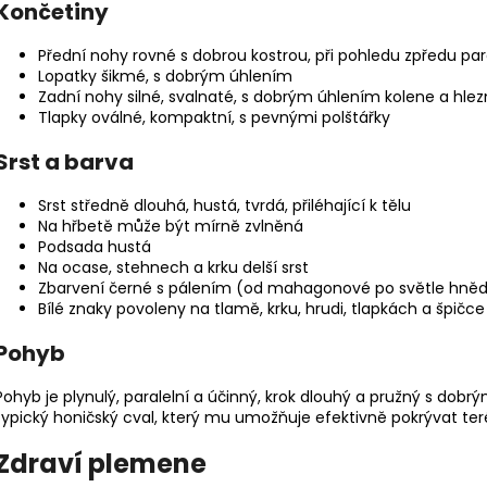
Končetiny
Přední nohy rovné s dobrou kostrou, při pohledu zpředu par
Lopatky šikmé, s dobrým úhlením
Zadní nohy silné, svalnaté, s dobrým úhlením kolene a hle
Tlapky oválné, kompaktní, s pevnými polštářky
Srst a barva
Srst středně dlouhá, hustá, tvrdá, přiléhající k tělu
Na hřbetě může být mírně zvlněná
Podsada
hustá
Na ocase, stehnech a krku delší srst
Zbarvení černé s pálením (od mahagonové po světle hnědo
Bílé znaky
povoleny na tlamě, krku, hrudi, tlapkách a špičc
Pohyb
Pohyb je plynulý, paralelní a účinný, krok dlouhý a pružný s dobr
typický honičský cval, který mu umožňuje efektivně pokrývat ter
Zdraví plemene