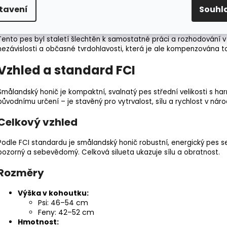
na stopě, pachové hry nebo
mantrailing
(sledování lidské stopy). 
tavení
Souhl
odměnami a rozmanitého tréninku je zásadní. Nedostatek podně
štěkání
nebo ničení věcí.
Tento pes byl staletí šlechtěn k samostatné práci a rozhodování v
nezávislosti a občasné tvrdohlavosti, která je ale kompenzována
Vzhled a standard FCI
Smålandský honič je kompaktní, svalnatý pes střední velikosti s h
původnímu určení – je stavěný pro vytrvalost, sílu a rychlost v ná
Celkový vzhled
Podle FCI standardu je smålandský honič robustní, energický pes se
pozorný a sebevědomý. Celková silueta ukazuje sílu a obratnost.
Rozměry
Výška v kohoutku
:
Psi: 46–54 cm
Feny: 42–52 cm
Hmotnost: