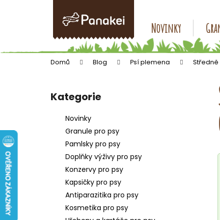
K
Přejít
na
o
obsah
Zpět
Zpět
Novinky
Gran
š
do
do
í
k
obchodu
obchodu
Domů
Blog
Psí plemena
Středně
P
o
Kategorie
Přeskočit
s
kategorie
t
Novinky
r
Granule pro psy
a
Pamlsky pro psy
n
Doplňky výživy pro psy
n
Konzervy pro psy
í
Kapsičky pro psy
p
Antiparazitika pro psy
a
Kosmetika pro psy
n