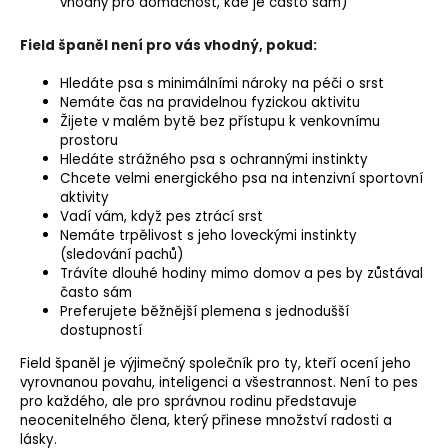
vhodný pro domácnost, kde je často sám)
Field španěl není pro vás vhodný, pokud:
Hledáte psa s minimálními nároky na péči o srst
Nemáte čas na pravidelnou fyzickou aktivitu
Žijete v malém bytě bez přístupu k venkovnímu
prostoru
Hledáte strážného psa s ochrannými instinkty
Chcete velmi energického psa na intenzivní sportovní
aktivity
Vadí vám, když pes ztrácí srst
Nemáte trpělivost s jeho loveckými instinkty
(sledování pachů)
Trávíte dlouhé hodiny mimo domov a pes by zůstával
často sám
Preferujete běžnější plemena s jednodušší
dostupností
Field španěl je výjimečný společník pro ty, kteří ocení jeho
vyrovnanou povahu, inteligenci a všestrannost. Není to pes
pro každého, ale pro správnou rodinu představuje
neocenitelného člena, který přinese množství radosti a
lásky.