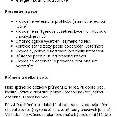
Alergie
- kožní a potravinové
Preventivní péče
Pravidelné veterinární prohlídky (minimálně jednou
ročně)
Pravidelné rentgenové vyšetření kyčelních kloubů u
chovných jedinců
Oftalmologické vyšetření, zejména na PRA
Kontrola štítné žlázy podle doporučení veterináře
Pravidelný pohyb a udržování optimální hmotnosti
Důsledná péče o uši na prevenci infekcí
Pravidelné odčervení a prevence proti vnějším
parazitům
Průměrná délka života
Field španěl se dožívá v průměru 12-14 let. Při dobré péči,
kvalitní výživě a dostatku pohybu mohou někteří jedinci
dosáhnout i vyššího věku.
Při výběru štěněte je důležité obrátit se na zodpovědného
chovatele, který vykonává zdravotní testy chovných jedinců.
Vzhledem ke vzácnosti plemene může být nalezení štěněte