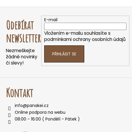
Z
á
E-mail
Odebírat
p
a
Vložením e-mailu souhlasíte s
newsletter
t
podmínkami ochrany osobních údajů
í
Nezmeškejte
PŘIHLÁSIT SE
žádné novinky
či slevy!
Kontakt
info
@
panakei.cz
Online podpora na webu
08:00 - 16:00 ( Pondělí - Pátek )