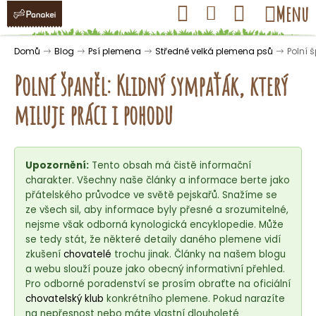
K
Přejít
Hledat
Nákupní
Menu
Přihlášení
na
o
obsah
košík
Zpět
Zpět
š
Domů
Blog
Psí plemena
Středně velká plemena psů
Polní 
í
Polní španěl: Klidný sympaťák, který
k
miluje práci i pohodu
C
o
Upozornění:
Tento obsah má čistě informační
p
charakter. Všechny naše články a informace berte jako
o
přátelského průvodce ve světě pejskařů. Snažíme se
t
ze všech sil, aby informace byly přesné a srozumitelné,
ř
nejsme však odborná kynologická encyklopedie. Může
se tedy stát, že některé detaily daného plemene vidí
e
zkušení
chovatelé
trochu jinak. Články na našem blogu
b
a webu slouží pouze jako obecný informativní přehled.
u
Pro odborné poradenství se prosím obraťte na oficiální
j
chovatelský klub
konkrétního plemene. Pokud narazíte
na nepřesnost nebo máte vlastní dlouholeté