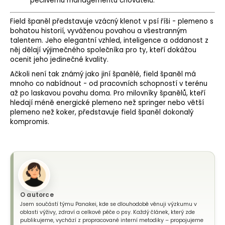
pečlivému managementu chovatelů.
Field španěl představuje vzácný klenot v psí říši - plemeno s
bohatou historií, vyváženou povahou a všestranným
talentem. Jeho elegantní vzhled, inteligence a oddanost z
něj dělají výjimečného společníka pro ty, kteří dokážou
ocenit jeho jedinečné kvality.
Ačkoli není tak známý jako jiní španělé, field španěl má
mnoho co nabídnout - od pracovních schopností v terénu
až po laskavou povahu doma. Pro milovníky španělů, kteří
hledají méně energické plemeno než springer nebo větší
plemeno než koker, představuje field španěl dokonalý
kompromis.
O autorce
Jsem součástí týmu Panakei, kde se dlouhodobě věnuji výzkumu v
oblasti výživy, zdraví a celkové péče o psy. Každý článek, který zde
publikujeme, vychází z propracované interní metodiky – propojujeme