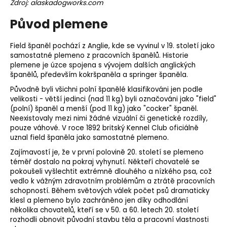
Zdroj: alaskadogworks.com
Původ plemene
Field španěl pochází z Anglie, kde se vyvinul v 19. století jako
samostatné plemeno z pracovních španělů. Historie
plemene je úzce spojena s vývojem dalších anglických
španělů, především kokršpaněla a springer španěla.
Původně byli všichni polní španělé klasifikováni jen podle
velikosti - větší jedinci (nad 11 kg) byli označováni jako "field"
(polní) španěl a menší (pod 11 kg) jako "cocker" španěl.
Neexistovaly mezi nimi žádné vizuální či genetické rozdíly,
pouze váhové. V roce 1892 britský Kennel Club oficiálně
uznal field španěla jako samostatné plemeno.
Zajímavostí je, že v první polovině 20. století se plemeno
téměř dostalo na pokraj vyhynutí. Někteří chovatelé se
pokoušeli vyšlechtit extrémně dlouhého a nízkého psa, což
vedlo k vážným zdravotním problémům a ztrátě pracovních
schopností. Během světových válek počet psů dramaticky
klesl a plemeno bylo zachráněno jen díky odhodlání
několika chovatelů, kteří se v 50. a 60. letech 20. století
rozhodli obnovit původní
stavbu těla
a pracovní vlastnosti