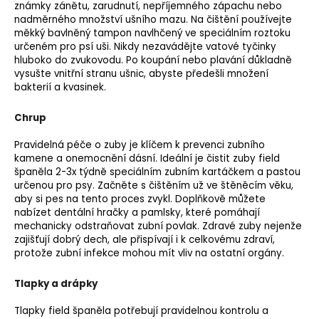
známky zánětu, zarudnutí, nepříjemného zápachu nebo
nadměrného množství ušního mazu. Na čištění používejte
měkký bavlněný tampon navlhčený ve speciálním roztoku
určeném pro psí uši. Nikdy nezavádějte vatové tyčinky
hluboko do zvukovodu. Po koupání nebo plavání důkladně
vysušte vnitřní stranu ušnic, abyste předešli množení
bakterií a kvasinek.
Chrup
Pravidelná péče o zuby je klíčem k prevenci zubního
kamene a onemocnění dásní. Ideální je čistit zuby field
španěla 2-3x týdně speciálním zubním kartáčkem a pastou
určenou pro psy. Začněte s čištěním už ve štěněcím věku,
aby si pes na tento proces zvykl. Doplňkově můžete
nabízet dentální hračky a pamlsky, které pomáhají
mechanicky odstraňovat zubní povlak. Zdravé zuby nejenže
zajišťují dobrý dech, ale přispívají i k celkovému zdraví,
protože zubní infekce mohou mít vliv na ostatní orgány.
Tlapky a drápky
Tlapky field španěla potřebují pravidelnou kontrolu a