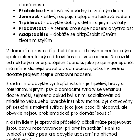
domácnosti
Přátelskost
- otevřený a vlídný ke známým lidem
Jemnost
- citlivý, reaguje nejlépe na laskavé vedení
Trpělivost
- obvykle dobrý s dětmi a jinými zvířaty
Pracovitost
- v terénu projevuje nadšení a vytrvalost
Adaptabilita
- dokáže se přizpůsobit různým
životním stylům
V domácím prostředí je field španěl klidným a nenáročným
společníkem, který rád tráví čas se svou rodinou. Na rozdíl
od některých energičtějších španělů, jako je springer španěl,
má mírně klidnější povahu v domácnosti, ačkoli v terénu
dokáže projevit stejné pracovní nadšení.
S dětmi má obvykle vynikající vztah - je trpělivý, hravý a
tolerantní. S jinými psy a domácími zvířaty se většinou
dobře snáší, zejména pokud byl s nimi socializován od
mladého věku. Jeho lovecké instinkty mohou být aktivovány
při setkání s malými zvířaty jako jsou ptáci či hlodavci, ale
obvykle nejsou problematické pro domácí soužití.
K cizím lidem je zpravidla přátelský, ačkoli může projevovat
jistou dávku rezervovanosti při prvním setkání. Není to
typický strážný pes, ale obvykle upozorní na příchod