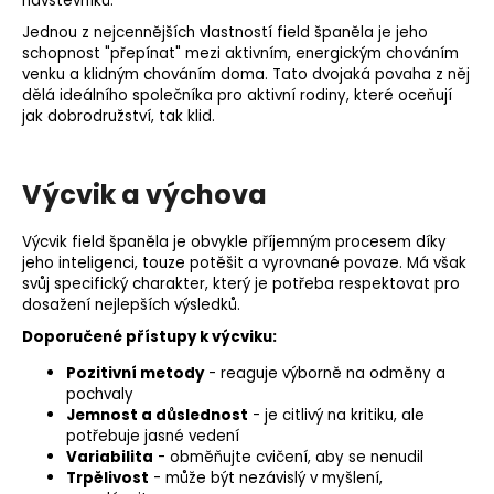
návštěvníků.
Jednou z nejcennějších vlastností field španěla je jeho
schopnost "přepínat" mezi aktivním, energickým chováním
venku a klidným chováním doma. Tato dvojaká povaha z něj
dělá ideálního společníka pro aktivní rodiny, které oceňují
jak dobrodružství, tak klid.
Výcvik a výchova
Výcvik field španěla je obvykle příjemným procesem díky
jeho inteligenci, touze potěšit a vyrovnané povaze. Má však
svůj specifický charakter, který je potřeba respektovat pro
dosažení nejlepších výsledků.
Doporučené přístupy k výcviku:
Pozitivní metody
- reaguje výborně na odměny a
pochvaly
Jemnost a důslednost
- je citlivý na kritiku, ale
potřebuje jasné vedení
Variabilita
- obměňujte cvičení, aby se nenudil
Trpělivost
- může být nezávislý v myšlení,