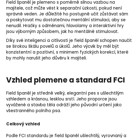
Field španěl je plemeno s poměrně silnou vazbou na
majitele, což může vést k separační úzkosti, pokud není
správně veden. Je důležité ho postupně učit zůstávat sám
a poskytovat mu dostatečnou mentální stimulaci, aby se
nenudil. Hračky s odměnami, hlavolamy a interaktivní hry
jsou výborným způsobem, jak ho mentálně stimulovat.
Díky své inteligenci a citlivosti je field španěl schopen naučit
se širokou škálu povelů a úkolů. Jeho výcvik by měl být
konzistentní a pozitivní, s minimem fyzických korekcí, které
by mohly narušit jeho důvěru k majiteli.
Vzhled plemene a standard FCI
Field španěl je středně velký, elegantní pes s ušlechtilým
vzhledem a krásnou, lesklou srstí. Jeho proporce jsou
vyvážené a stavba těla odráží jeho původní určení jako
všestranného polního psa.
Celkový vzhled
Podle FCI standardu je field španěl ušlechtilý, vyrovnaný a