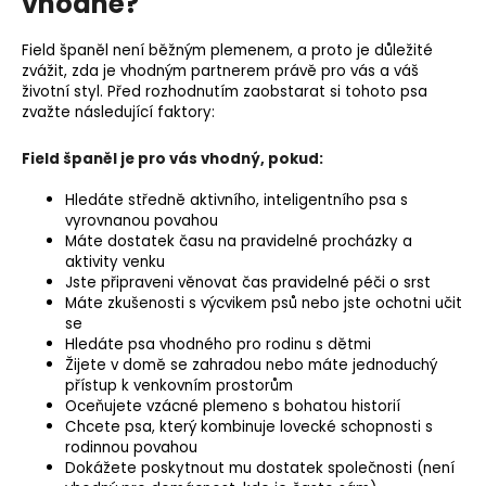
vhodné?
Field španěl není běžným plemenem, a proto je důležité
zvážit, zda je vhodným partnerem právě pro vás a váš
životní styl. Před rozhodnutím zaobstarat si tohoto psa
zvažte následující faktory:
Field španěl je pro vás vhodný, pokud:
Hledáte středně aktivního, inteligentního psa s
vyrovnanou povahou
Máte dostatek času na pravidelné procházky a
aktivity venku
Jste připraveni věnovat čas pravidelné péči o srst
Máte zkušenosti s výcvikem psů nebo jste ochotni učit
se
Hledáte psa vhodného pro rodinu s dětmi
Žijete v domě se zahradou nebo máte jednoduchý
přístup k venkovním prostorům
Oceňujete vzácné plemeno s bohatou historií
Chcete psa, který kombinuje lovecké schopnosti s
rodinnou povahou
Dokážete poskytnout mu dostatek společnosti (není