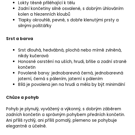
Lokty těsně přiléhající k tělu
Zadní končetiny silně osvalené, s dobrým úhlováním
kolen a hlezenních kloubů
Tlapky okrouhlé, pevné, s dobře klenutými prsty a
silnými polštářky
Srst a barva
Srst dlouhá, hedvábná, plochá nebo mírně zvlněná,
nikdy kučeravá
Honosné osrstění na uších, hrudi, břiše a zadní straně
končetin
Povolené barvy: jednobarevná černá, jednobarevná
jaterní, černá s pálením, jaterní s pálením
Bílá je povolena jen na hrudi a měla by být minimální
Chůze a pohyb
Pohyb je plynulý, vyvážený a výkonný, s dobrým záběrem
zadních končetin a správným pohybem předních končetin.
Ani příliš rychlý, ani příliš pomalý, plemeno se pohybuje
elegantně a účelně.