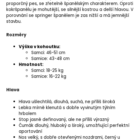
proporčný pes, se zřetelně španělským charakterem. Oproti
kokršpanělu je mohutější, se silnější kostrou a delší hlavou. V
porovnání se springer španělem je zas nižší a má jemnější
stavbu.
Rozměry
Výška v kohoutku
:
Samci: 46-51 cm
Samice: 43-48 cm
Hmotnost:
Samci: 18-25 kg
Samice: 16-22 kg
Hlava
Hlava ušlechtilá, dlouhá, suchá, ne příliš široká
Lebka mírně klenutá s dobře vyvinutým týlním
hrbolem
Stop jasně definovaný, ale ne příliš výrazný
Čumák dlouhý, hluboký a široký, umožňující perfektní
aportování
Nos velký, s dobře otevřenými nozdrami, černý u