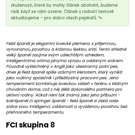
e
zkušenosti, které by mohly článek obohatit, budeme
t
rádi, když se nám ozvete. Článek s radostí textově
e
aktualizujeme – pro dobro všech pejskařů. 🐾
n
a
j
Field španěl je elegantní lovecké
plemeno
s příjemnou,
í
vyrovnanou povahou a krásnou lesklou srstí. Tento středně
t
velký španěl zaujme svým ušlechtilým vzhledem,
inteligentníma očima plnýma výrazu a oddaným srdcem.
?
Původně vyšlechtěný v Anglii jako všestranný polní pes,
dnes je field španěl spíše vzácným klenotem, který vyniká
jako rodinný společník i příležitostný
pracovní pes
. Jeho
temperament kombinuje loveckou vášeň v terénu s klidným
chováním doma, což z něj dělá dokonalého partnera pro
HLEDAT
aktivní rodiny. Ačkoli není tak známý jako jeho příbuzní -
kokršpaněl či springer španěl - field španěl si získá vaše
srdce svou inteligencí, oddaností a vyváženou povahou bez
přehnaného temperamentu.
D
FCI skupina
8
o
p