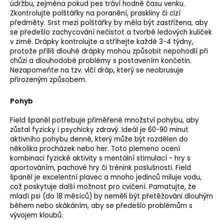
údržbu, zejména pokud pes tráví hodně času venku.
Zkontrolujte polštářky na poranění, praskliny či cizí
předměty. Srst mezi polštářky by měla být zastřižena, aby
se předešlo zachycování nečistot a tvorbě ledových kuliček
v zimě. Drápky kontrolujte a stříhejte každé 3-4 týdny,
protože příliš dlouhé drápky mohou způsobit nepohodlí při
chůzi a dlouhodobé problémy s postavením končetin.
Nezapomeňte na tzv.
vlčí dráp
, který se neobrusuje
přirozeným způsobem.
Pohyb
Field španěl potřebuje přiměřené množství pohybu, aby
zůstal fyzicky i psychicky zdravý. Ideál je 60-90 minut
aktivního pohybu denně, který může být rozdělen do
několika procházek nebo her. Toto plemeno ocení
kombinaci fyzické aktivity s mentální stimulací - hry s
aportováním, pachové hry či trénink poslušnosti. Field
španěl je excelentní plavec a mnoho jedinců miluje vodu,
což poskytuje další možnost pro cvičení. Pamatujte, že
mladí psi (do 18 měsíců) by neměli být přetěžováni dlouhým
během nebo skákáním, aby se předešlo problémům s
vývojem kloubů.