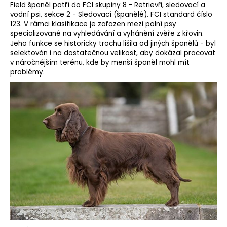
Field španěl patří do FCI skupiny 8 - Retrievři, sledovací a
o
vodní psi, sekce 2 - Sledovací (španělé).
FCI standard
číslo
r
123. V rámci klasifikace je zařazen mezi polní psy
u
specializované na vyhledávání a vyhánění zvěře z křovin.
č
Jeho funkce se historicky trochu lišila od jiných španělů - byl
u
selektován i na dostatečnou velikost, aby dokázal pracovat
v náročnějším terénu, kde by menší španěl mohl mít
j
problémy.
e
m
e