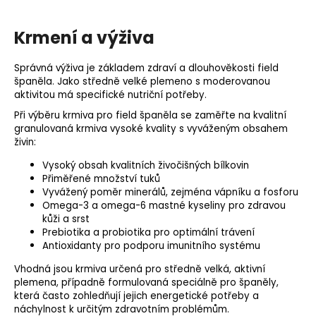
Krmení a výživa
Správná výživa je základem zdraví a dlouhověkosti field
španěla. Jako středně velké plemeno s moderovanou
aktivitou má specifické nutriční potřeby.
Při výběru krmiva pro field španěla se zaměřte na kvalitní
granulovaná krmiva vysoké kvality s vyváženým obsahem
živin:
Vysoký obsah kvalitních živočišných bílkovin
Přiměřené množství tuků
Vyvážený poměr minerálů, zejména
vápníku
a
fosforu
Omega-3 a omega-6 mastné kyseliny pro zdravou
kůži a srst
Prebiotika
a probiotika pro optimální trávení
Antioxidanty pro podporu imunitního systému
Vhodná jsou krmiva určená pro středně velká, aktivní
plemena, případně formulovaná speciálně pro španěly,
která často zohledňují jejich energetické potřeby a
náchylnost k určitým zdravotním problémům.