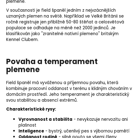
plemene.
V současnosti je field španěl jedním z nejvzácnějších
uznaných plemen na světě. Například ve Velké Británii se
ročně registruje jen přibližně 50-80 štěňat a celosvětová
populace se odhaduje na méně než 2000 jedinců. Je
klasifikován jako "zranitelné nativní plemeno" britským
Kennel Clubem.
Povaha a temperament
plemene
Field španěl má vyváženou a příjemnou povahu, která
kombinuje pracovní oddanost v terénu s klidným chováním v
domácím prostředí. Jeho temperament je charakteristický
svou stabilitou a absencí extrémů.
Charakteristické rysy:
Vyrovnanost a stabilita
- nevykazuje nervozitu ani
plašnost
Inteligence
- bystrý, učenlivý pes s výbornou pamětí
Oddanost rodině
- silné pouto se všemi členy