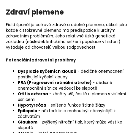
Zdraví plemene
Field španěl je celkově zdravé a odolné plemeno, ačkoli jako
každé čistokrevné plemeno má predispozice k určitým
zdravotním problémům. Jeho relativně úzká genetická
základna (následek kritického snížení populace v historii)
vyžaduje od chovatelů velkou zodpovědnost.
Potenciální zdravotní problémy
Dysplazie kyčelních kloubů
- dědičné onemocnění
postihující kyčelní klouby
PRA
(Progresivní retinální atrofie)
- dědičné
onemocnění sítnice vedoucí ke slepotě
Otitis externa
- záněty uší, časté u plemen s visícími
ušnicemi
Hypotyreóza
- snížená funkce štítné žlázy
Epilepsie
- některé linie mohou být náchylnější k
záchvatům
Glaukom
- zvýšený nitroční tlak, který může vést ke
slepotě