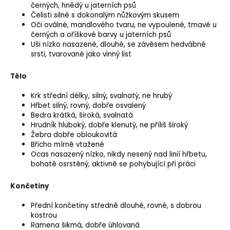
černých, hnědý u jaterních psů
Čelisti silné s dokonalým nůžkovým skusem
Oči oválné, mandlového tvaru, ne vypoulené, tmavé u
černých a oříškové barvy u jaterních psů
Uši nízko nasazené, dlouhé, se závěsem hedvábné
srsti, tvarované jako vinný list
Tělo
Krk střední délky, silný, svalnatý, ne hrubý
Hřbet silný, rovný, dobře osvalený
Bedra krátká, široká, svalnatá
Hrudník hluboký, dobře klenutý, ne příliš široký
Žebra dobře obloukovitá
Břicho mírně vtažené
Ocas nasazený nízko, nikdy nesený nad linií hřbetu,
bohatě osrstěný, aktivně se pohybující při práci
Končetiny
Přední končetiny středně dlouhé, rovné, s dobrou
kostrou
Ramena šikmá, dobře úhlovaná