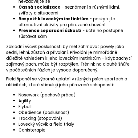
nevzdávejte se
Časná
socializace
- seznámení s různými lidmi,
zvířaty a situacemi
Respekt k loveckým instinktům
- poskytujte
alternativní aktivity pro přirozené chování
Prevence separační úzkosti
- učte ho postupně
zůstávat sám
Základní výcvik poslušnosti by měl zahrnovat povely jako
sedni, lehni, zůstaň a přivolání. Přivolání je mimořádně
důležité vzhledem k jeho loveckým instinktům - když zachytí
zajímavý pach, může být rozptýlen. Trénink na dlouhé šňůře
v počátečních fázích je vysoce doporučený.
Field španěl se výborně uplatní v různých psích sportech a
aktivitách, které stimulují jeho přirozené schopnosti:
Nosework
(pachové práce)
Agility
Flyball
Obedience
(poslušnost)
Tracking (
stopování
)
Lovecký výcvik a field trialy
Canisterapie