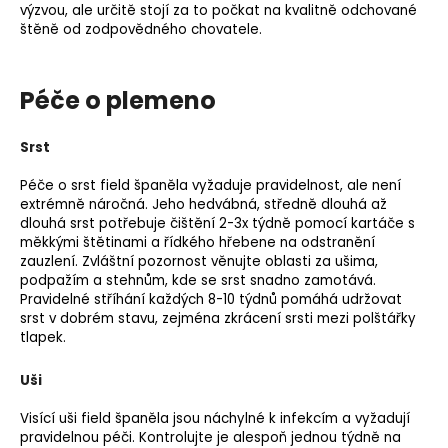
výzvou, ale určitě stojí za to počkat na kvalitně odchované
štěně od zodpovědného chovatele.
Péče o plemeno
Srst
Péče o srst field španěla vyžaduje pravidelnost, ale není
extrémně náročná. Jeho hedvábná, středně dlouhá až
dlouhá srst potřebuje čištění 2-3x týdně pomocí kartáče s
měkkými štětinami a řídkého hřebene na odstranění
zauzlení. Zvláštní pozornost věnujte oblasti za ušima,
podpažím a stehnům, kde se srst snadno zamotává.
Pravidelné stříhání každých 8-10 týdnů pomáhá udržovat
srst v dobrém stavu, zejména zkrácení srsti mezi polštářky
tlapek.
Uši
Visící uši field španěla jsou náchylné k infekcím a vyžadují
pravidelnou péči. Kontrolujte je alespoň jednou týdně na