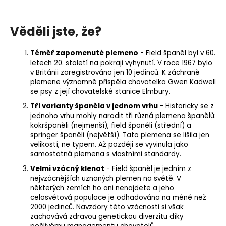
Věděli jste, že?
Téměř zapomenuté plemeno
- Field španěl byl v 60.
letech 20. století na pokraji vyhynutí. V roce 1967 bylo
v Británii zaregistrováno jen 10 jedinců. K záchraně
plemene významně přispěla chovatelka Gwen Kadwell
se psy z její chovatelské stanice Elmbury.
Tři varianty španěla v jednom vrhu
- Historicky se z
jednoho vrhu mohly narodit tři různá plemena španělů:
kokršpaněli (nejmenší), field španěli (střední) a
springer španěli (největší). Tato plemena se lišila jen
velikostí, ne typem. Až později se vyvinula jako
samostatná plemena s vlastními standardy.
Velmi vzácný klenot
- Field španěl je jedním z
nejvzácnějších uznaných plemen na světě. V
některých zemích ho ani nenajdete a jeho
celosvětová populace je odhadována na méně než
2000 jedinců. Navzdory této vzácnosti si však
zachovává zdravou genetickou diverzitu díky