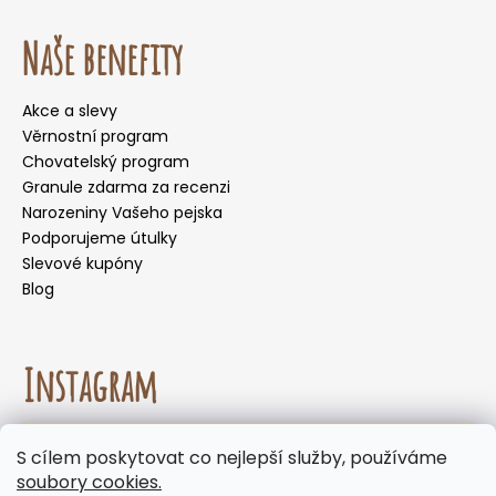
Naše benefity
Akce a slevy
Věrnostní program
Chovatelský program
Granule zdarma za recenzi
Narozeniny Vašeho pejska
Podporujeme útulky
Slevové kupóny
Blog
Instagram
☀️🌡️ Doporučení pro letní měsíce. Během letních
S cílem poskytovat co nejlepší služby, používáme
měsíců nedoporučujeme volit doručení do
Sledovat na Instagramu
soubory cookies.
samoobslužných boxů, kde mohou být zásilky