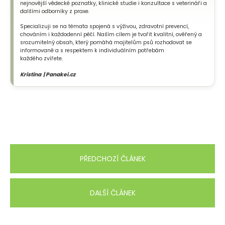
nejnovější vědecké poznatky, klinické studie i konzultace s veterináři a
dalšími odborníky z praxe.
Specializuji se na témata spojená s výživou, zdravotní prevencí,
chováním i každodenní péčí. Naším cílem je tvořit kvalitní, ověřený a
srozumitelný obsah, který pomáhá majitelům psů rozhodovat se
informovaně a s respektem k individuálním potřebám
každého zvířete.
Kristína | Panakei.cz
PŘEDCHOZÍ ČLÁNEK
DALŠÍ ČLÁNEK