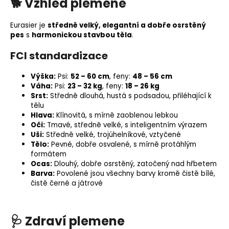
🐕
Vzhled plemene
Eurasier je
středně velký, elegantní a dobře osrstěný
pes
s
harmonickou stavbou těla
.
FCI standardizace
Výška:
Psi:
52 – 60 cm
, feny:
48 – 56 cm
Váha:
Psi:
23 – 32 kg
, feny:
18 – 26 kg
Srst:
Středně dlouhá, hustá s podsadou, přiléhající k
tělu
Hlava:
Klínovitá, s mírně zaoblenou lebkou
Oči:
Tmavé, středně velké, s inteligentním výrazem
Uši:
Středně velké, trojúhelníkové, vztyčené
Tělo:
Pevné, dobře osvalené, s mírně protáhlým
formátem
Ocas:
Dlouhý, dobře osrstěný, zatočený nad hřbetem
Barva:
Povolené jsou všechny barvy kromě čistě bílé,
čistě černé a játrové
🩺
Zdraví plemene