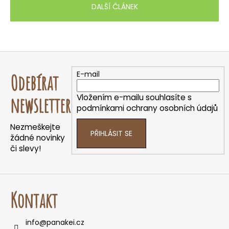
DALŠÍ ČLÁNEK
Z
á
E-mail
Odebírat
p
a
Vložením e-mailu souhlasíte s
newsletter
t
podmínkami ochrany osobních údajů
í
Nezmeškejte
PŘIHLÁSIT SE
žádné novinky
či slevy!
Kontakt
info
@
panakei.cz