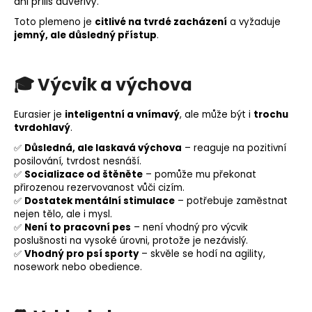
ani příliš důvěřivý.
Toto plemeno je
citlivé na tvrdé zacházení
a vyžaduje
jemný, ale důsledný přístup
.
🎓
Výcvik a výchova
Eurasier je
inteligentní a vnímavý
, ale může být i
trochu
tvrdohlavý
.
✅
Důsledná, ale laskavá výchova
– reaguje na
pozitivní
posilování
, tvrdost nesnáší.
✅
Socializace od štěněte
– pomůže mu překonat
přirozenou rezervovanost vůči cizím.
✅
Dostatek mentální stimulace
– potřebuje zaměstnat
nejen tělo, ale i mysl.
✅
Není to
pracovní pes
– není vhodný pro výcvik
poslušnosti na vysoké úrovni, protože je nezávislý.
✅
Vhodný pro
psí sporty
– skvěle se hodí na
agility
,
nosework
nebo
obedience
.