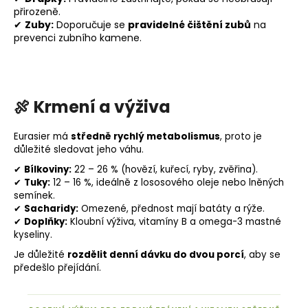
přirozeně.
✔
Zuby:
Doporučuje se
pravidelné čištění zubů
na
prevenci zubního kamene.
🍖
Krmení a výživa
Eurasier má
středně rychlý metabolismus
, proto je
důležité sledovat jeho váhu.
✔
Bílkoviny:
22 – 26 % (hovězí, kuřecí, ryby, zvěřina).
✔
Tuky
:
12 – 16 %, ideálně z lososového oleje nebo lněných
semínek.
✔
Sacharidy
:
Omezené, přednost mají
batáty
a rýže.
✔
Doplňky:
Kloubní výživa, vitamíny B a omega-3 mastné
kyseliny.
Je důležité
rozdělit denní dávku do dvou porcí
, aby se
předešlo přejídání.