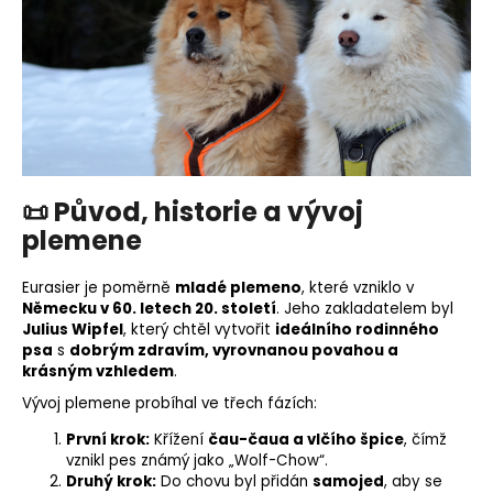
o
r
u
č
u
j
e
m
📜
Původ, historie a vývoj
e
plemene
Eurasier je poměrně
mladé
plemeno
, které vzniklo v
Německu v 60. letech 20. století
. Jeho zakladatelem byl
Julius Wipfel
, který chtěl vytvořit
ideálního rodinného
psa
s
dobrým zdravím, vyrovnanou povahou a
krásným vzhledem
.
Vývoj plemene probíhal ve třech fázích:
První krok:
Křížení
čau-čaua a vlčího špice
, čímž
vznikl pes známý jako „Wolf-Chow“.
Druhý krok:
Do chovu byl přidán
samojed
, aby se