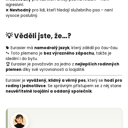
agresivní.
❌
Nevhodný
pro lidi, kteří hledají služebního psa – není
vysoce poslušný.
💡
Věděli jste, že…?
🐕 Eurasier má
namodralý jazyk
, který zdědil po čau-čau.
🐾 Toto plemeno je
bez výrazného zápachu
, takže je
ideální i do bytu.
🏆 Eurasier je považován za jedno z
nejlepších rodinných
plemen
díky své vyrovnanosti a loajalitě.
Eurasier je
vyvážený, klidný a věrný pes
, který se
hodí pro
rodiny i jednotlivce
. Se správným přístupem se z něj stane
neuvěřitelně loajální a oddaný společník
.