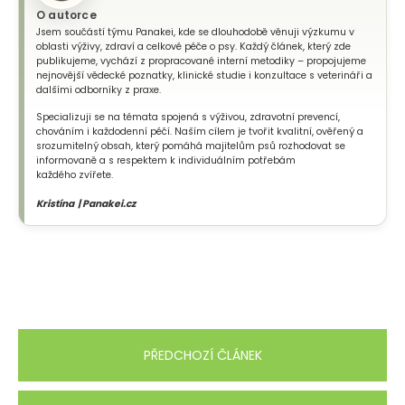
O autorce
Jsem součástí týmu Panakei, kde se dlouhodobě věnuji výzkumu v
oblasti výživy, zdraví a celkové péče o psy. Každý článek, který zde
publikujeme, vychází z propracované interní metodiky – propojujeme
nejnovější vědecké poznatky, klinické studie i konzultace s veterináři a
dalšími odborníky z praxe.
Specializuji se na témata spojená s výživou, zdravotní prevencí,
chováním i každodenní péčí. Naším cílem je tvořit kvalitní, ověřený a
srozumitelný obsah, který pomáhá majitelům psů rozhodovat se
informovaně a s respektem k individuálním potřebám
každého zvířete.
Kristína | Panakei.cz
PŘEDCHOZÍ ČLÁNEK