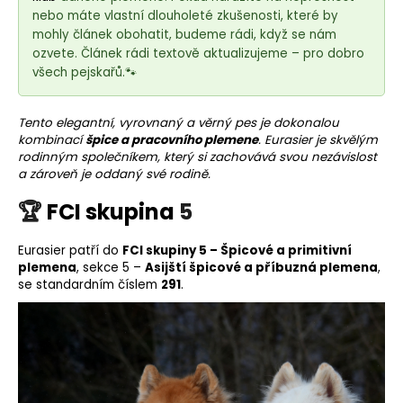
e
nebo máte vlastní dlouholeté zkušenosti, které by
t
mohly článek obohatit, budeme rádi, když se nám
e
ozvete. Článek rádi textově aktualizujeme – pro dobro
n
všech pejskařů.🐾
a
j
Tento elegantní, vyrovnaný a věrný pes je dokonalou
í
kombinací
špice a pracovního plemene
. Eurasier je skvělým
rodinným společníkem, který si zachovává svou nezávislost
t
a zároveň je oddaný své rodině.
?
🏆
FCI skupina
5
Eurasier patří do
FCI skupiny 5 – Špicové a
primitivní
plemena
, sekce 5 –
Asijští špicové a příbuzná plemena
,
HLEDAT
se standardním číslem
291
.
D
o
p