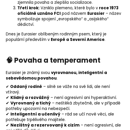
zjemnila povaha a zlepšila
socializace
.
Třetí krok:
Vzniklo plemeno, které bylo v
roce 1973
oficiálně uznáno FCI
pod názvem
Eurasier
– název
symbolizuje spojení „evropského“ a „asijského“
dědictví.
Dnes je Eurasier oblíbeným rodinným psem, který je
populární především v
Evropě a Severní Americe
.
🧠
Povaha a temperament
Eurasier je známý svou
vyrovnanou, inteligentní a
sebevědomou povahou
.
✔
Oddaný rodině
– silně se váže na své lidi, ale není
vtíravý.
✔
Klidný a rozvážný
– není agresivní ani hyperaktivní.
✔
Vyrovnaný a tichý
– neštěká zbytečně, ale v případě
potřeby upozorní na nebezpečí.
✔
Inteligentní a učenlivý
– rád se učí nové věci, ale
potřebuje trpělivého majitele.
✔
Nezištný a rezervovaný k cizím
– není agresivní, ale