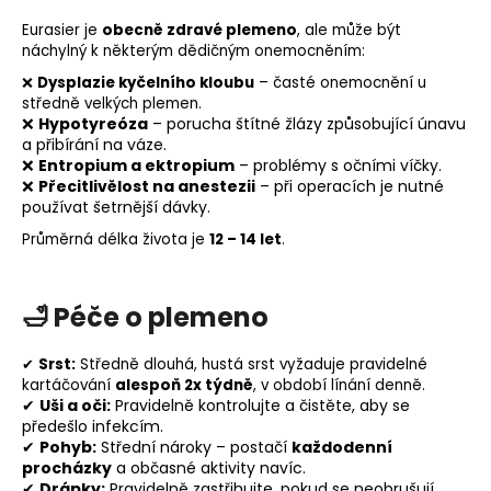
Eurasier je
obecně zdravé plemeno
, ale může být
náchylný k některým dědičným onemocněním:
❌
Dysplazie kyčelního kloubu
– časté onemocnění u
středně velkých plemen.
❌
Hypotyreóza
– porucha štítné žlázy způsobující únavu
a přibírání na váze.
❌
Entropium
a ektropium
– problémy s očními víčky.
❌
Přecitlivělost na anestezii
– při operacích je nutné
používat šetrnější dávky.
Průměrná délka života je
12 – 14 let
.
🛁
Péče o plemeno
✔
Srst:
Středně dlouhá, hustá srst vyžaduje pravidelné
kartáčování
alespoň 2x týdně
, v období línání denně.
✔
Uši a oči:
Pravidelně kontrolujte a čistěte, aby se
předešlo infekcím.
✔
Pohyb:
Střední nároky – postačí
každodenní
procházky
a občasné aktivity navíc.
✔
Drápky:
Pravidelně zastřihujte, pokud se neobrušují