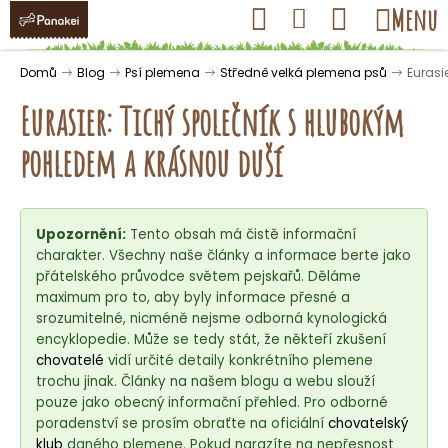
K
Přejít
Hledat
Nákupní
Menu
Přihlášení
na
o
obsah
košík
Zpět
Zpět
š
Domů
Blog
Psí plemena
Středně velká plemena psů
Eurasi
í
Eurasier: Tichý společník s hlubokým
k
pohledem a krásnou duší
C
o
Upozornění:
Tento obsah má čistě informační
p
charakter. Všechny naše články a informace berte jako
o
přátelského průvodce světem pejskařů. Děláme
t
maximum pro to, aby byly informace přesné a
ř
srozumitelné, nicméně nejsme odborná kynologická
encyklopedie. Může se tedy stát, že někteří zkušení
e
chovatelé
vidí určité detaily konkrétního plemene
b
trochu jinak. Články na našem blogu a webu slouží
u
pouze jako obecný informační přehled. Pro odborné
j
poradenství se prosím obraťte na oficiální
chovatelský
klub
daného plemene. Pokud narazíte na nepřesnost