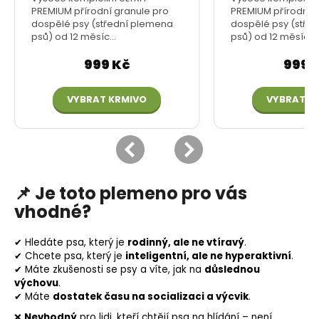
📌
Je toto plemeno pro vás
vhodné?
✔ Hledáte psa, který je
rodinný, ale ne vtíravý
.
✔ Chcete psa, který je
inteligentní, ale ne hyperaktivní
.
✔ Máte zkušenosti se psy a víte, jak na
důslednou
výchovu
.
✔ Máte
dostatek času na socializaci a výcvik
.
❌
Nevhodný
pro lidi, kteří chtějí psa na hlídání – není