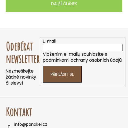
DALŠÍ ČLÁNEK
Z
á
E-mail
Odebírat
p
a
Vložením e-mailu souhlasíte s
newsletter
t
podmínkami ochrany osobních údajů
í
Nezmeškejte
PŘIHLÁSIT SE
žádné novinky
či slevy!
Kontakt
info
@
panakei.cz