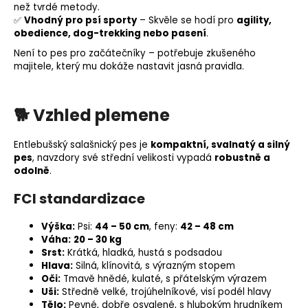
než tvrdé metody.
✅
Vhodný pro psí sporty
– Skvěle se hodí pro
agility
,
obedience
, dog-trekking nebo pasení
.
Není to pes pro začátečníky – potřebuje zkušeného
majitele, který mu dokáže nastavit jasná pravidla.
🐕
Vzhled plemene
Entlebušský salašnický pes je
kompaktní, svalnatý a silný
pes
, navzdory své střední velikosti vypadá
robustně a
odolně
.
FCI standardizace
Výška:
Psi:
44 – 50 cm
, feny:
42 – 48 cm
Váha:
20 – 30 kg
Srst:
Krátká, hladká, hustá s podsadou
Hlava:
Silná, klínovitá, s výrazným stopem
Oči:
Tmavě hnědé, kulaté, s přátelským výrazem
Uši:
Středně velké, trojúhelníkové, visí podél hlavy
Tělo:
Pevné, dobře osvalené, s hlubokým hrudníkem