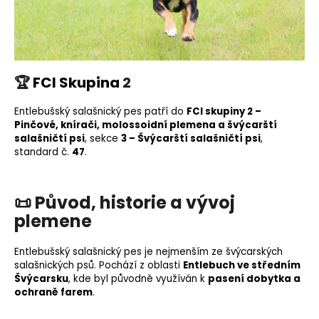
o
r
u
č
u
🏆
FCI Skupina
2
j
e
Entlebušský salašnický pes patří do
FCI skupiny 2 –
m
Pinčové, knírači, molossoidní plemena a švýcarští
e
salašničtí psi
, sekce
3 – Švýcarští salašničtí psi
,
standard č.
47
.
📜
Původ, historie a vývoj
plemene
Entlebušský salašnický pes je nejmenším ze švýcarských
salašnických psů. Pochází z oblasti
Entlebuch ve středním
Švýcarsku
, kde byl původně využíván k
pasení dobytka a
ochraně farem
.