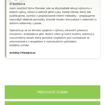
O autorce
Jsem součástí týmu Panakei, kde se dlouhodobě věnuji výzkumu v
oblasti výživy, zdraví a celkové péče o psy. Každý článek, který zde
publikujeme, vychází z propracované interní metodiky – propojujeme
nejnovější vědecké poznatky, klinické studie i konzultace s veterináři a
dalšími odborníky z praxe.
Specializuji se na témata spojená s výživou, zdravotní prevencí,
chováním i každodenní péčí. Naším cílem je tvořit kvalitní, ověřený a
srozumitelný obsah, který pomáhá majitelům psů rozhodovat se
informovaně a s respektem k individuálním potřebám
každého zvířete.
Kristína | Panakei.cz
PŘEDCHOZÍ ČLÁNEK