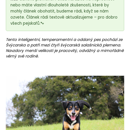
e
nebo máte vlastní dlouholeté zkušenosti, které by
t
mohly článek obohatit, budeme rádi, když se nám
e
ozvete. Článek rádi textově aktualizujeme – pro dobro
n
všech pejskařů.🐾
a
j
Tento inteligentní, temperamentní a oddaný pes pochází ze
í
Švýcarska a patří mezi čtyři švýcarská salašnická plemena.
Navzdory menší velikosti je pracovitý, odvážný a mimořádně
t
věrný své rodině.
?
HLEDAT
D
o
p