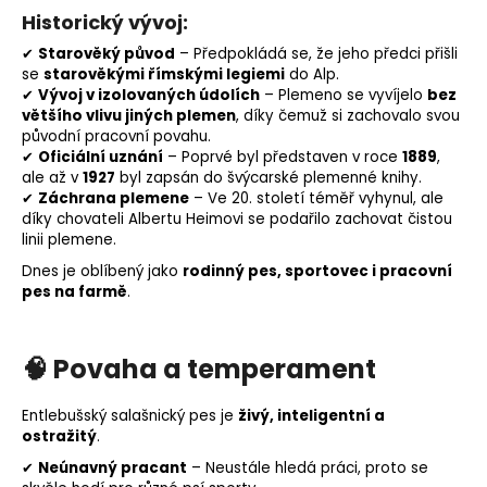
Historický vývoj:
✔
Starověký původ
– Předpokládá se, že jeho předci přišli
se
starověkými římskými legiemi
do Alp.
✔
Vývoj v izolovaných údolích
–
Plemeno
se vyvíjelo
bez
většího vlivu jiných plemen
, díky čemuž si zachovalo svou
původní pracovní povahu.
✔
Oficiální uznání
– Poprvé byl představen v roce
1889
,
ale až v
1927
byl zapsán do švýcarské plemenné knihy.
✔
Záchrana plemene
– Ve 20. století téměř vyhynul, ale
díky chovateli Albertu Heimovi se podařilo zachovat čistou
linii plemene.
Dnes je oblíbený jako
rodinný pes, sportovec i
pracovní
pes
na farmě
.
🧠
Povaha a temperament
Entlebušský salašnický pes je
živý, inteligentní a
ostražitý
.
✔
Neúnavný pracant
– Neustále hledá práci, proto se