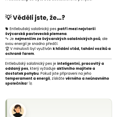
💡
Věděli jste, že…?
🐕 Entlebušský salašnický pes
patří mezi nejstarší
švýcarská pastevecká plemena
.
🐾 Je
nejmenším ze švýcarských salašnických psů
, ale
svou energií je snadno předčí.
🏆 V minulosti byl využíván
k hlídání stád, tahání vozíků a
ochraně farem
.
Entlebušský salašnický pes je
inteligentní, pracovitý a
oddaný pes
, který vyžaduje
aktivního majitele a
dostatek pohybu
. Pokud jste připraveni na jeho
temperament a energii
, získáte
věrného a neúnavného
společníka
! 🚀