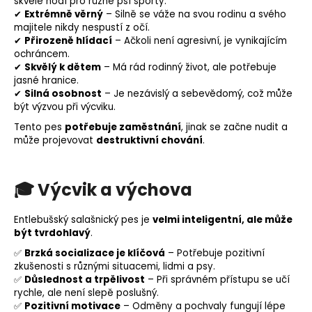
skvěle hodí pro různé
psí sporty
.
✔
Extrémně věrný
– Silně se váže na svou rodinu a svého
majitele nikdy nespustí z očí.
✔
Přirozeně hlídací
– Ačkoli není agresivní, je vynikajícím
ochráncem.
✔
Skvělý k dětem
– Má rád rodinný život, ale potřebuje
jasné hranice.
✔
Silná osobnost
– Je nezávislý a sebevědomý, což může
být výzvou při výcviku.
Tento pes
potřebuje zaměstnání
, jinak se začne nudit a
může projevovat
destruktivní chování
.
🎓
Výcvik a výchova
Entlebušský salašnický pes je
velmi inteligentní, ale může
být tvrdohlavý
.
✅
Brzká
socializace
je klíčová
– Potřebuje pozitivní
zkušenosti s různými situacemi, lidmi a psy.
✅
Důslednost a trpělivost
– Při správném přístupu se učí
rychle, ale není slepě poslušný.
✅
Pozitivní
motivace
– Odměny a pochvaly fungují lépe