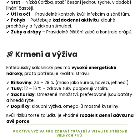
✔
Srst
– Nízká údržba, stačí česání jednou týdně, v období
línání častěji.
✔
Uši a oči
– Pravidelné kontroly kvůli infekcím a zánětům.
✔
Pohyb
– Potřebuje
každodenní aktivitu
, dlouhé
procházky a fyzickou stimulaci.
✔
Zuby a drápy
– Pravidelné čištění zubů a kontrola drápů.
🍖
Krmení a výživa
Entlebušský salašnický pes má
vysoké energetické
nároky
, proto potřebuje kvalitní stravu.
✔
Bílkoviny:
24 – 28 % (maso jako kuřecí, hovězí, jehněčí).
✔
Tuky
:
12 – 16 % – zdravé tuky podporují vitalitu.
✔
Sacharidy
:
Omezené množství, preferované jsou
batáty
a
hnědá rýže
.
✔
Doplňky:
Kloubní výživa, omega-3 mastné kyseliny.
Kvůli riziku torze žaludku je vhodné
rozdělit denní dávku na
dvě porce
.