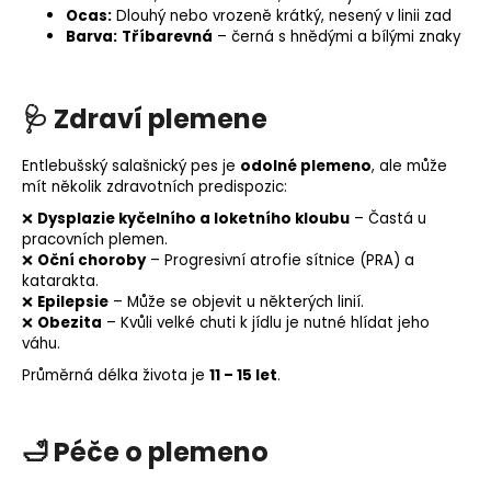
Ocas:
Dlouhý nebo vrozeně krátký, nesený v linii zad
Barva:
Tříbarevná
– černá s hnědými a bílými znaky
🩺
Zdraví plemene
Entlebušský salašnický pes je
odolné plemeno
, ale může
mít několik zdravotních predispozic:
❌
Dysplazie kyčelního a loketního kloubu
– Častá u
pracovních plemen.
❌
Oční choroby
– Progresivní
atrofie sítnice
(PRA) a
katarakta.
❌
Epilepsie
– Může se objevit u některých linií.
❌
Obezita
– Kvůli velké chuti k jídlu je nutné hlídat jeho
váhu.
Průměrná délka života je
11 – 15 let
.
🛁
Péče o plemeno