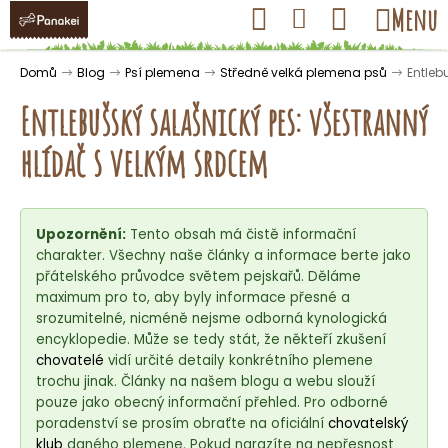
K
Přejít
Hledat
Nákupní
Menu
Přihlášení
na
o
obsah
košík
Zpět
Zpět
š
Domů
Blog
Psí plemena
Středně velká plemena psů
Entleb
í
Entlebušský salašnický pes: všestranný
k
hlídač s velkým srdcem
C
o
Upozornění:
Tento obsah má čistě informační
p
charakter. Všechny naše články a informace berte jako
o
přátelského průvodce světem pejskařů. Děláme
t
maximum pro to, aby byly informace přesné a
ř
srozumitelné, nicméně nejsme odborná kynologická
encyklopedie. Může se tedy stát, že někteří zkušení
e
chovatelé
vidí určité detaily konkrétního plemene
b
trochu jinak. Články na našem blogu a webu slouží
u
pouze jako obecný informační přehled. Pro odborné
j
poradenství se prosím obraťte na oficiální
chovatelský
klub
daného plemene. Pokud narazíte na nepřesnost