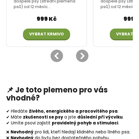
📌
Je toto plemeno pro vás
vhodné?
✔ Hledáte
živého, energického a pracovitého psa
.
✔ Máte
zkušenosti se psy
a jste
důslední při výcviku
.
✔ Umíte psovi zajistit
pravidelný pohyb a stimulaci
.
❌
Nevhodný
pro lidi, kteří hledají klidného nebo líného psa.
❌
Nevhodný
do bytu bez dostatečného pohybu.