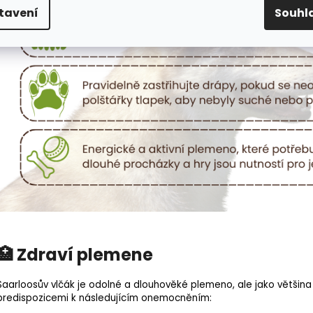
tavení
Souhl
🏥 Zdraví plemene
Saarloosův vlčák je odolné a dlouhověké plemeno, ale jako většina
predispozicemi k následujícím onemocněním: