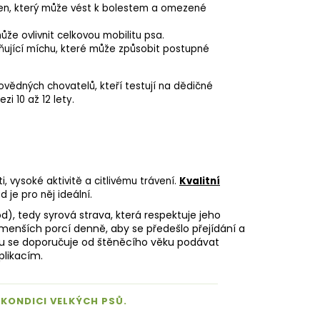
en, který může vést k bolestem a omezené
že ovlivnit celkovou mobilitu psa.
ující míchu, které může způsobit postupné
povědných chovatelů, kteří testují na dědičné
i 10 až 12 lety.
i, vysoké aktivitě a citlivému trávení.
Kvalitní
je pro něj ideální.
d), tedy syrová strava, která respektuje jeho
menších porcí denně, aby se předešlo přejídání a
átu se doporučuje od štěněcího věku podávat
plikacím.