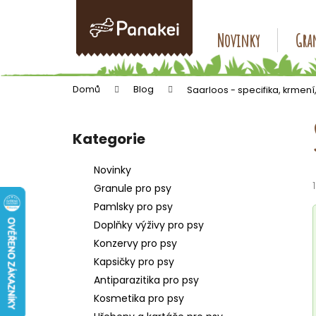
K
Přejít
na
o
obsah
Zpět
Zpět
Novinky
Gran
š
do
do
í
k
obchodu
obchodu
Domů
Blog
Saarloos - specifika, krmení,
P
o
Kategorie
Přeskočit
s
kategorie
t
Novinky
r
Granule pro psy
a
Pamlsky pro psy
n
Doplňky výživy pro psy
n
Konzervy pro psy
í
Kapsičky pro psy
p
Antiparazitika pro psy
a
Kosmetika pro psy
n