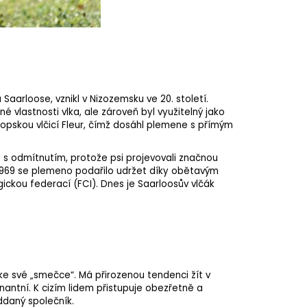
aarloose, vznikl v Nizozemsku ve 20. století.
né vlastnosti vlka, ale zároveň byl využitelný jako
ropskou vlčicí Fleur, čímž dosáhl plemene s přímým
 s odmítnutím, protože psi projevovali značnou
1969 se
plemeno
podařilo udržet díky obětavým
ickou federací (FCI). Dnes je Saarloosův vlčák
e své „smečce“. Má přirozenou tendenci žít v
nantní. K cizím lidem přistupuje obezřetně a
oddaný společník.