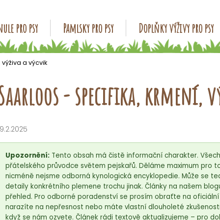
ule pro psy
Pamlsky pro psy
Doplňky výživy pro psy
Co potřebujete najít?
 výživa a výcvik
Saarloos - specifika, krmení, v
HLEDAT
19.2.2025
Doporučujeme
Upozornění:
Tento obsah má čistě informační charakter. Všech
přátelského průvodce světem pejskařů. Děláme maximum pro to,
nicméně nejsme odborná kynologická encyklopedie. Může se tedy
detaily konkrétního plemene trochu jinak. Články na našem blog
přehled. Pro odborné poradenství se prosím obraťte na oficiáln
narazíte na nepřesnost nebo máte vlastní dlouholeté zkušenosti
když se nám ozvete. Článek rádi textově aktualizujeme – pro do