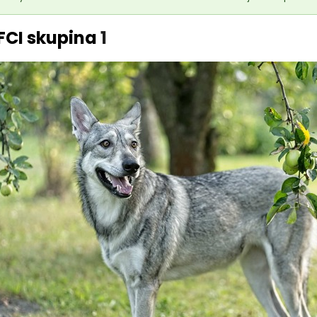
FCI skupina
1
18kg (2x9kg)