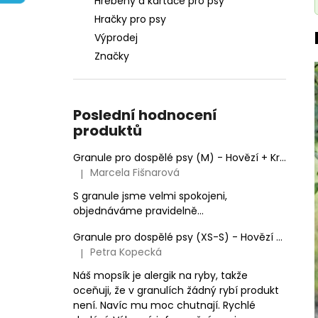
Hřebeny a kartáče pro psy
e
Hračky pro psy
l
Výprodej
Značky
Poslední hodnocení
produktů
Granule pro dospělé psy (M) - Hovězí + Krůtí 9kg
Marcela Fišnarová
|
Hodnocení produktu je 5 z 5 hvězdiček.
S granule jsme velmi spokojeni,
objednáváme pravidelně...
Granule pro dospělé psy (XS-S) - Hovězí + Krůtí
Petra Kopecká
|
Hodnocení produktu je 5 z 5 hvězdiček.
Náš mopsík je alergik na ryby, takže
oceňuji, že v granulích žádný rybí produkt
není. Navíc mu moc chutnají. Rychlé