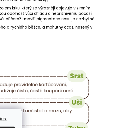
kolem krku, který se výrazněji objevuje v zimním
kou odolnost vůči chladu a nepříznivému počasí.
ová, přičemž tmavší
pigmentace nosu
je nezbytná.
tného a rychlého běžce, a mohutný ocas, nesený v
es.