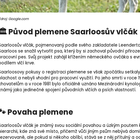
Zdroj: Google.com
🏛 Původ plemene Saarloosův vlčák
Saarloosův vlčák, pojmenovaný podle svého zakladatele Leenderta S
Saarloos se snažil vytvořit psa, který by si zachoval původní přiroze
pracovní pes
. Svůj projekt zahájil křížením německého ovčáka s ev
podílem vlčí krve.
Saarloosovy pokusy o registraci plemene se však zpočátku setkaly
plachost a nebyli vhodní pro pracovní využití. Po jeho smrti v roce 
chovatelům a v roce 1981 bylo oficiálně uznáno Mezinárodní kynolog
známý jako jedinečné spojení původních vlčích a psích vlastností.
🐾 Povaha plemene
Saarloosův vlčák je známý svou sociální povahou a úzkým poutem k
hierarchii, kde zná své místo, přičemž vůči jiným psům nebývá domi
rezervovaně, ale pokud si někoho oblíbí, stává se z něj přítulný a 