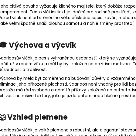
Jeho citlivá povaha vyžaduje klidného majitele, který dokáže rozpo
temperament. Tento vlčí instinkt je ideální pro rodinné prostředí, 
Pokud však není od štěněcího věku důsledně socializován, mohou se
také velmi špatně snáší dlouhou samotu a náhlé změny prostředí,
🎓 Výchova a výcvik
Saarloosův vlčák je pes s vyhraněnou osobností, který se vyznačuje 
začít už v raném věku a měl by být založen na pozitivní motivaci.
důslednost a trpělivost.
Výchova by měla být zaměřena na budování důvěry a vzájemného
eliminaci jeho přirozené plachosti. Saarloos není vhodný pro lidi b
protože má rád svobodu a odmítá příkazy založené na autoritativním
citlivost na rušivé faktory, jako je jízda autem nebo hlučné prost
🐺 Vzhled plemene
Saarloosův vlčák je velké plemeno s robustní, ale elegantní stavbou
Jeho tělo je o něco delší než vysoké, s kohoutkovou výškou 60 až 7