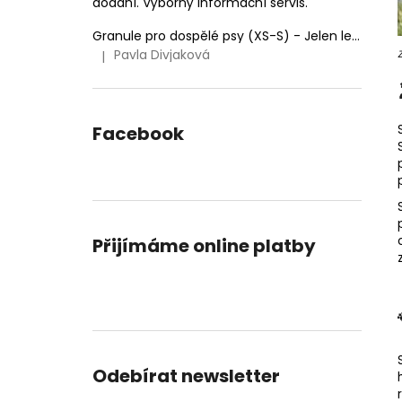
dodání. Výborný informační servis.
Granule pro dospělé psy (XS-S) - Jelen lesní (SENSITIVE) 9kg
Pavla Divjaková
|
Hodnocení produktu je 5 z 5 hvězdiček.
Facebook
Přijímáme online platby
Odebírat newsletter