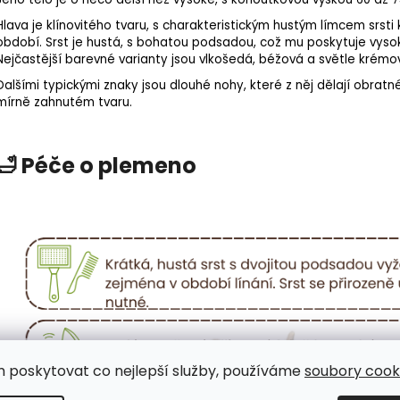
Hlava je klínovitého tvaru, s charakteristickým hustým límcem srsti 
období. Srst je hustá, s bohatou podsadou, což mu poskytuje vyso
Nejčastější barevné varianty jsou vlkošedá, béžová a světle krém
Dalšími typickými znaky jsou dlouhé nohy, které z něj dělají obra
mírně zahnutém tvaru.
🛁 Péče o plemeno
m poskytovat co nejlepší služby, používáme
soubory cooki