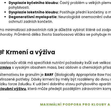
Dysplazie kyčelního kloubu
:
Častý problém u velkých plem
pohyblivosti.
Dysplazie loketního kloubu
:
Postihuje přední končetiny a mů
Degenerativní myelopatie:
Neurologické onemocnění ovlivň
ochrnutí zadních končetin.
Pro minimalizaci zdravotních rizik je důležité vybírat štěně od zod
choroby. Průměrná délka života Saarloosova vlčáka se pohybuje mez
🍖 Krmení a výživa
Saarloosův vlčák má specifické nutriční požadavky kvůli své velikost
krmivo
s vysokým obsahem masa, bez obilovin a chemických přísad 
(Biologically Appropriate Raw Foo
Alternativou ke granulím je
BARF
přirozené potřeby. Dávky krmení by měly být rozděleny do dvou 
riziku torze žaludku. K udržení dobrého stavu pohybového apar
kloubní výživu
, která může předejít pozdějším zdravotním kom