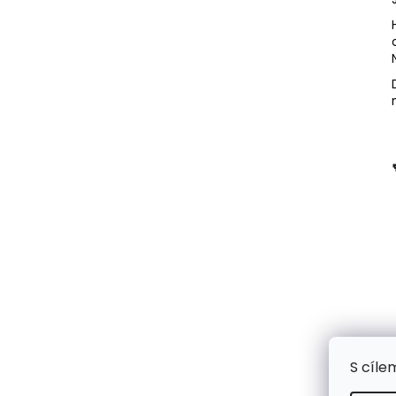
S cíle