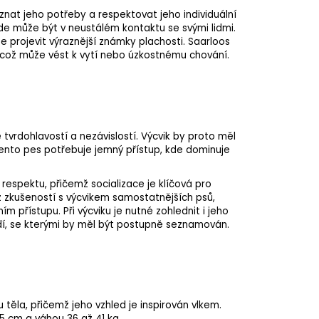
znat jeho potřeby a respektovat jeho individuální
kde může být v neustálém kontaktu se svými lidmi.
 projevit výraznější známky plachosti. Saarloos
 což může vést k
vytí
nebo úzkostnému chování.
tvrdohlavostí a nezávislostí. Výcvik by proto měl
 Tento pes potřebuje jemný přístup, kde dominuje
 respektu, přičemž
socializace
je klíčová pro
ez zkušeností s výcvikem samostatnějších psů,
 přístupu. Při výcviku je nutné zohlednit i jeho
ředí, se kterými by měl být postupně seznamován.
 těla, přičemž jeho vzhled je inspirován vlkem.
5 cm a váhou 36 až 41 kg.