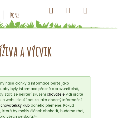
Hledat
Nákupní
Přihlášení
Konzervy pro psy
Kapsičky pro psy
Antiparazitik
košík
ýživa a výcvik
ny naše články a informace berte jako
 aby byly informace přesné a srozumitelné,
 stát, že někteří zkušení
chovatelé
vidí určité
u a webu slouží pouze jako obecný informační
í
chovatelský klub
daného plemene. Pokud
, které by mohly článek obohatit, budeme rádi,
bro všech pejskařů.🐾