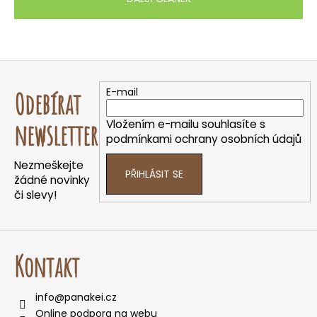
Z
á
E-mail
Odebírat
p
a
Vložením e-mailu souhlasíte s
newsletter
t
podmínkami ochrany osobních údajů
í
Nezmeškejte
PŘIHLÁSIT SE
žádné novinky
či slevy!
Kontakt
info
@
panakei.cz
Online podpora na webu