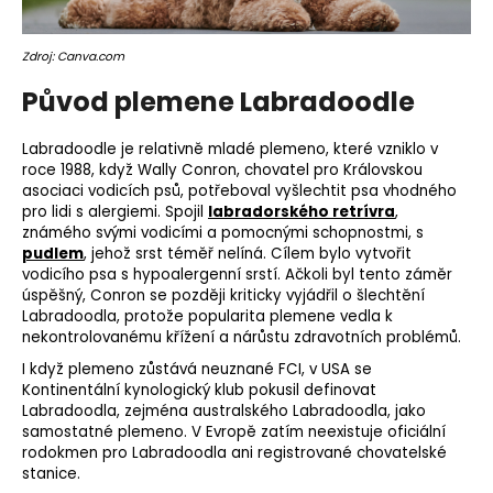
o
r
Zdroj: Canva.com
u
č
Původ plemene Labradoodle
u
j
Labradoodle je relativně mladé
plemeno
, které vzniklo v
e
roce 1988, když Wally Conron, chovatel pro Královskou
m
asociaci vodicích psů, potřeboval vyšlechtit psa vhodného
e
pro lidi s alergiemi. Spojil
labradorského retrívra
,
známého svými vodicími a pomocnými schopnostmi, s
pudlem
, jehož srst téměř nelíná. Cílem bylo vytvořit
vodicího psa s hypoalergenní srstí. Ačkoli byl tento záměr
úspěšný, Conron se později kriticky vyjádřil o šlechtění
Labradoodla, protože popularita plemene vedla k
nekontrolovanému křížení a nárůstu zdravotních problémů.
I když plemeno zůstává neuznané FCI, v USA se
Kontinentální
kynologický
klub pokusil definovat
Labradoodla, zejména australského Labradoodla, jako
samostatné plemeno. V Evropě zatím neexistuje oficiální
rodokmen
pro Labradoodla ani registrované chovatelské
stanice.