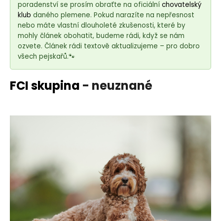
e
poradenství se prosím obraťte na oficiální
chovatelský
t
klub
daného plemene. Pokud narazíte na nepřesnost
e
nebo máte vlastní dlouholeté zkušenosti, které by
mohly článek obohatit, budeme rádi, když se nám
n
ozvete. Článek rádi textově aktualizujeme – pro dobro
a
všech pejskařů.🐾
j
í
FCI skupina
- neuznané
t
?
HLEDAT
D
o
p