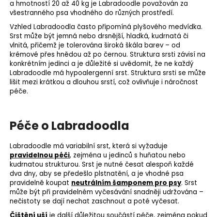
a hmotností 20 až 40 kg je Labradoodle považován za
všestranného psa vhodného do různých prostředí.
Vzhled Labradoodla často připomíná plyšového medvídka.
Srst může být jemná nebo drsnější, hladká, kudrnatá či
vlnitá, přičemž je tolerována široká škála barev – od
krémové přes hnědou až po černou. Struktura srsti závisí na
konkrétním jedinci a je důležité si uvědomit, že ne každý
Labradoodle má hypoalergenní srst. Struktura srsti se může
lišit mezi krátkou a dlouhou srstí, což ovlivňuje i náročnost
péče.
Péče o Labradoodla
Labradoodle má variabilní srst, která si vyžaduje
pravidelnou péči
, zejména u jedinců s huňatou nebo
kudrnatou strukturou. Srst je nutné česat alespoň každé
dva dny, aby se předešlo plstnatění, a je vhodné psa
pravidelně koupat
neutrálním šamponem pro psy
. Srst
může být při pravidelném vyčesávání snadněji udržována –
nečistoty se dají nechat zaschnout a poté vyčesat.
Čištění uší
je další důležitou součástí péče, zejména pokud