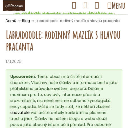
K
Přejít
Hledat
Nákupní
Menu
Přihlášení
na
o
obsah
košík
Zpět
Zpět
š
Domů
Blog
Labradoodle: rodinný mazlík s hlavou pracanta
í
Labradoodle: rodinný mazlík s hlavou
k
pracanta
C
o
17.1.2025
p
o
Upozornění:
Tento obsah má čistě informační
t
charakter. Všechny naše články a informace berte jako
přátelského průvodce světem pejskařů. Děláme
ř
maximum pro to, aby byly informace přesné a
e
srozumitelné, nicméně nejsme odborná kynologická
b
encyklopedie. Může se tedy stát, že někteří zkušení
u
chovatelé
vidí určité detaily konkrétního plemene
trochu jinak. Články na našem blogu a webu slouží
j
pouze jako obecný informační přehled. Pro odborné