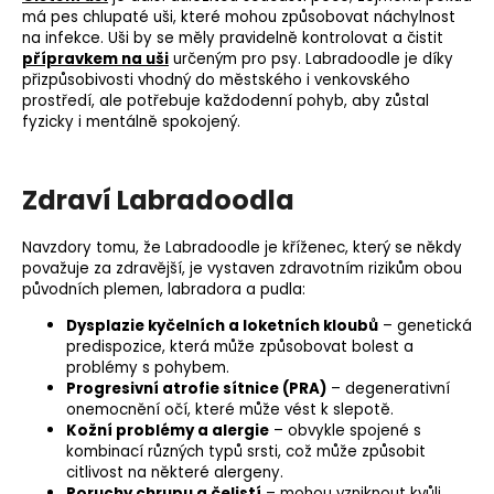
má pes chlupaté uši, které mohou způsobovat náchylnost
na infekce. Uši by se měly pravidelně kontrolovat a čistit
přípravkem na uši
určeným pro psy. Labradoodle je díky
přizpůsobivosti vhodný do městského i venkovského
prostředí, ale potřebuje každodenní pohyb, aby zůstal
fyzicky i mentálně spokojený.
Zdraví Labradoodla
Navzdory tomu, že Labradoodle je
kříženec
, který se někdy
považuje za zdravější, je vystaven zdravotním rizikům obou
původních plemen, labradora a pudla:
Dysplazie kyčelních a loketních kloubů
–
genetická
predispozice
, která může způsobovat bolest a
problémy s pohybem.
Progresivní
atrofie sítnice
(PRA)
– degenerativní
onemocnění očí, které může vést k slepotě.
Kožní problémy a alergie
– obvykle spojené s
kombinací různých typů srsti, což může způsobit
citlivost na některé alergeny.
Poruchy chrupu a čelistí
– mohou vzniknout kvůli