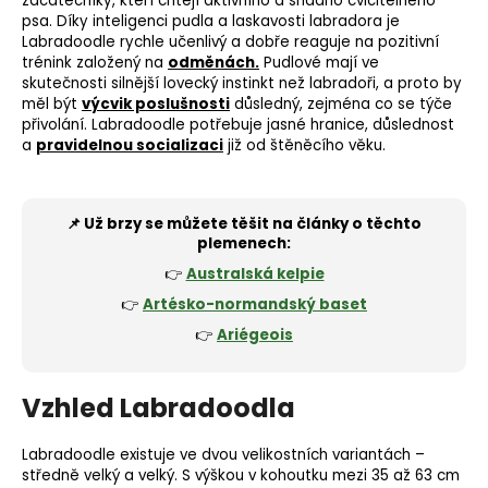
začátečníky, kteří chtějí aktivního a snadno cvičitelného
psa. Díky inteligenci pudla a laskavosti labradora je
Labradoodle rychle učenlivý a dobře reaguje na pozitivní
trénink založený na
odměnách.
Pudlové mají ve
skutečnosti silnější
lovecký instinkt
než labradoři, a proto by
měl být
výcvik poslušnosti
důsledný, zejména co se týče
přivolání. Labradoodle potřebuje jasné hranice, důslednost
a
pravidelnou socializaci
již od štěněcího věku.
📌 Už brzy se můžete těšit na články o těchto
plemenech:
👉
Australská kelpie
👉
Artésko-normandský baset
👉
Ariégeois
Vzhled Labradoodla
Labradoodle existuje ve dvou velikostních variantách –
středně velký a velký. S výškou v kohoutku mezi 35 až 63 cm