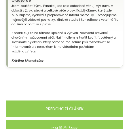
O autorce
Jsem součástí týmu Panakei, kde se dlouhodobě věnuji výzkumu v
oblasti výživy, zdraví a celkové péče o psy. Každý článek, který zde
publikujeme, vychází z propracované interní metodiky – propojujeme
nejnovější vědecké poznatky, klinické studie i konzultace s veterináři a
dalšími odborníky z praxe.
Specializuji se na témata spojená s výživou, zdravotní prevencí,
chováním i každodenní péčí. Naším cílem je tvořit kvalitní, ověřený a
srozumitelný obsah, který pomáhá majitelům psů rozhodovat se
informovaně a s respektem k individuálním potřebám
každého zvířete.
Kristína | Panakei.cz
PŘEDCHOZÍ ČLÁNEK
DALŠÍ ČLÁNEK