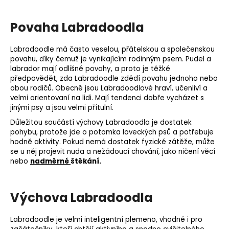
Povaha Labradoodla
Labradoodle má často veselou, přátelskou a společenskou
povahu, díky čemuž je vynikajícím rodinným psem. Pudel a
labrador mají odlišné povahy, a proto je těžké
předpovědět, zda Labradoodle zdědí povahu jednoho nebo
obou rodičů. Obecně jsou Labradoodlové hraví, učenliví a
velmi orientovaní na lidi. Mají tendenci dobře vycházet s
jinými psy a jsou velmi přítulní.
Důležitou součástí výchovy Labradoodla je dostatek
pohybu, protože jde o potomka loveckých psů a potřebuje
hodně aktivity. Pokud nemá dostatek fyzické zátěže, může
se u něj projevit nuda a nežádoucí chování, jako ničení věcí
.
nebo
nadměrné
štěkání
Výchova Labradoodla
Labradoodle je velmi inteligentní plemeno, vhodné i pro