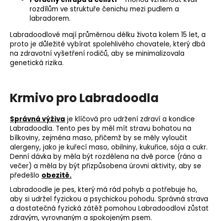
rozdílům ve struktuře čenichu mezi pudlem a
labradorem.
Labradoodlové mají průměrnou délku života kolem 15 let, a
proto je důležité vybírat spolehlivého chovatele, který dbá
na zdravotní vyšetření rodičů, aby se minimalizovala
genetická rizika.
Krmivo pro Labradoodla
Správná výživa
je klíčová pro udržení zdraví a kondice
Labradoodla. Tento pes by měl mít stravu bohatou na
bílkoviny, zejména maso, přičemž by se měly vyloučit
alergeny, jako je kuřecí maso, obilniny, kukuřice, sója a cukr.
Denní dávka by měla být rozdělena na dvě porce (ráno a
večer) a měla by být přizpůsobena úrovni aktivity, aby se
předešlo
obezitě.
Labradoodle je pes, který má rád pohyb a potřebuje ho,
aby si udržel fyzickou a psychickou pohodu. Správná strava
a dostatečná fyzická zátěž pomohou Labradoodlovi zůstat
zdravým, vyrovnaným a spokojeným psem.