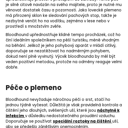
je silně citově navázán na svého majitele, proto je nutné mu
věnovat dostatek času a pozornosti. Jako lovecké plemeno
má přirozený sklon ke sledování pachových stop, takže je
nezbytné venčit ho na vodítku, zejména v lese nebo v
prostředí s množstvím zvěře.
Bloodhound upřednostňuje klidné tempo procházek, což ho
činí ideálním společníkem na pěší turistiku, méně vhodným
na běhání. Jelikož je jeho pohybový aparát v mládí citlivý,
doporučuje se nezatěžovat ho nadměrným pohybem,
dokud není plně vyvinutý. Výcvik bloodhounda by měl být
veden pozitivní metodou, protože na odměny reaguje velmi
dobře.
Péče o plemeno
Bloodhound nevyžaduje náročnou péči o srst, stačí ho
jednou týdně vyčesat. Důležitá je však pravidelná kontrola a
čištění jeho dlouhých, svěšených uší, které jsou
náchylné k
infekcím
v důsledku nedostatečného proudění vzduchu.
Doporučuje se používat
speciální roztoky na čištění
uší,
aby se předešlo zánětlivým onemocněním.