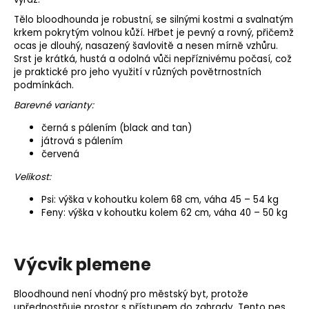
Tělo bloodhounda je robustní, se silnými kostmi a svalnatým
krkem pokrytým volnou kůží. Hřbet je pevný a rovný, přičemž
ocas je dlouhý, nasazený šavlovitě a nesen mírně vzhůru.
Srst je krátká, hustá a odolná vůči nepříznivému počasí, což
je praktické pro jeho využití v různých povětrnostních
podmínkách.
Barevné varianty:
černá s pálením (
black and tan
)
játrová s pálením
červená
Velikost:
Psi:
výška v kohoutku
kolem 68 cm, váha 45 – 54 kg
Feny: výška v kohoutku kolem 62 cm, váha 40 – 50 kg
Výcvik plemene
Bloodhound není vhodný pro městský byt, protože
upřednostňuje prostor s přístupem do zahrady. Tento pes