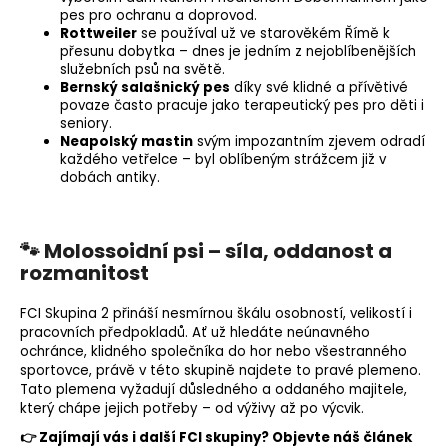
pes pro ochranu a doprovod.
Rottweiler
se používal už ve starověkém Římě k
přesunu dobytka – dnes je jedním z nejoblíbenějších
služebních psů na světě.
Bernský salašnický pes
díky své klidné a přívětivé
povaze často pracuje jako terapeutický pes pro děti i
seniory.
Neapolský mastin
svým impozantním zjevem odradí
každého vetřelce – byl oblíbeným strážcem již v
dobách antiky.
🐾 Molossoidní psi – síla, oddanost a
rozmanitost
FCI Skupina 2 přináší nesmírnou škálu osobností, velikostí i
pracovních předpokladů. Ať už hledáte neúnavného
ochránce, klidného společníka do hor nebo všestranného
sportovce, právě v této skupině najdete to pravé plemeno.
Tato plemena vyžadují důsledného a oddaného majitele,
který chápe jejich potřeby – od výživy až po výcvik.
👉 Zajímají vás i další FCI skupiny? Objevte náš článek