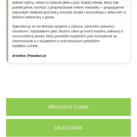
oblasti výživy, zdraví a celkové péče o psy. Každý článek, který zde
publikujeme, vychází z propracované interní metodiky – propojujeme
nejnovější vědecké poznatky, klinické studie i konzultace s veterináři a
dalšími odborníky z praxe.
Specializuji se na témata spojená s výživou, zdravotní prevencí,
chováním i každodenní péčí. Naším cílem je tvořit kvalitní, ověřený a
srozumitelný obsah, který pomáhá majitelům psů rozhodovat se
informovaně a s respektem k individuálním potřebám
každého zvířete.
Kristína | Panakei.cz
PŘEDCHOZÍ ČLÁNEK
DALŠÍ ČLÁNEK