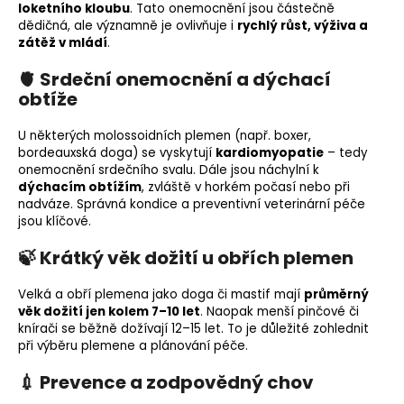
loketního kloubu
. Tato onemocnění jsou částečně
dědičná, ale významně je ovlivňuje i
rychlý růst, výživa a
zátěž v mládí
.
🫀 Srdeční onemocnění a dýchací
obtíže
U některých molossoidních plemen (např. boxer,
bordeauxská doga) se vyskytují
kardiomyopatie
– tedy
onemocnění srdečního svalu. Dále jsou náchylní k
dýchacím obtížím
, zvláště v horkém počasí nebo při
nadváze. Správná kondice a preventivní veterinární péče
jsou klíčové.
🍃 Krátký věk dožití u obřích plemen
Velká a obří plemena jako doga či mastif mají
průměrný
věk dožití jen kolem 7–10 let
. Naopak menší pinčové či
knírači se běžně dožívají 12–15 let. To je důležité zohlednit
při výběru plemene a plánování péče.
💉 Prevence a zodpovědný chov