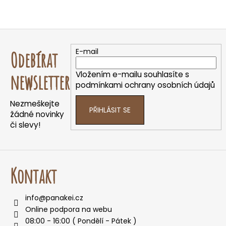
Z
á
E-mail
Odebírat
p
a
Vložením e-mailu souhlasíte s
newsletter
t
podmínkami ochrany osobních údajů
í
Nezmeškejte
PŘIHLÁSIT SE
žádné novinky
či slevy!
Kontakt
info
@
panakei.cz
Online podpora na webu
08:00 - 16:00 ( Pondělí - Pátek )