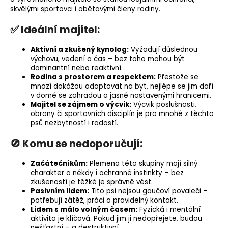
skvělými sportovci i obětavými členy rodiny.
✅ Ideální majitel:
Aktivní a zkušený
kynolog
:
Vyžadují důslednou
výchovu, vedení a čas – bez toho mohou být
dominantní nebo reaktivní.
Rodina s prostorem a respektem:
Přestože se
mnozí dokážou adaptovat na byt, nejlépe se jim daří
v domě se zahradou a jasně nastavenými hranicemi.
Majitel se zájmem o výcvik:
Výcvik poslušnosti,
obrany či sportovních disciplín je pro mnohé z těchto
psů nezbytností i radostí.
🚫 Komu se nedoporučují:
Začátečníkům:
Plemena této skupiny mají silný
charakter a někdy i ochranné instinkty – bez
zkušeností je těžké je správně vést.
Pasivním lidem:
Tito psi nejsou gaučoví povaleči –
potřebují zátěž, práci a pravidelný kontakt.
Lidem s málo volným časem:
Fyzická i mentální
aktivita je klíčová. Pokud jim ji nedopřejete, budou
nešťastní – a destruktivní.