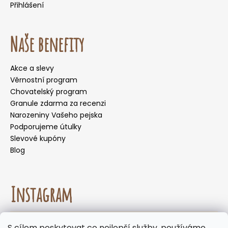
Přihlášení
Naše benefity
Akce a slevy
Věrnostní program
Chovatelský program
Granule zdarma za recenzi
Narozeniny Vašeho pejska
Podporujeme útulky
Slevové kupóny
Blog
Instagram
☀️🌡️ Doporučení pro letní měsíce. Během letních
S cílem poskytovat co nejlepší služby, používáme