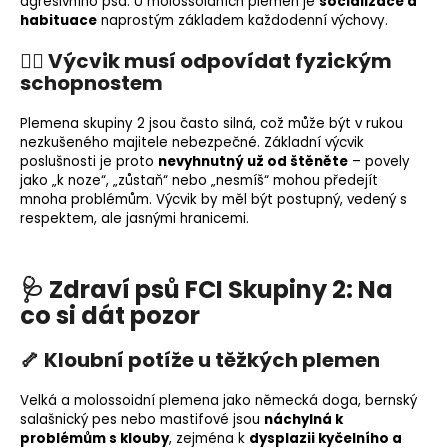
agresivního psa. U molossoidních plemen je
socializace a
habituace
naprostým základem každodenní výchovy.
🏋️‍♂️ Výcvik musí odpovídat fyzickým
schopnostem
Plemena skupiny 2 jsou často silná, což může být v rukou
nezkušeného majitele nebezpečné. Základní výcvik
poslušnosti je proto
nevyhnutný už od štěněte
– povely
jako „k noze“, „zůstaň“ nebo „nesmíš“ mohou předejít
mnoha problémům. Výcvik by měl být postupný, vedený s
respektem, ale jasnými hranicemi.
🩺 Zdraví psů FCI Skupiny 2: Na
co si dát pozor
🦴 Kloubní potíže u těžkých plemen
Velká a molossoidní plemena jako německá doga, bernský
salašnický pes nebo mastifové jsou
náchylná k
problémům s klouby
, zejména k
dysplazii kyčelního a