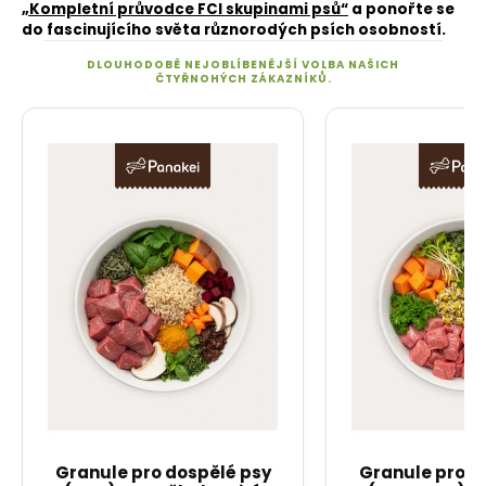
„Kompletní průvodce FCI skupinami psů“
a ponořte se
do fascinujícího světa různorodých psích osobností.