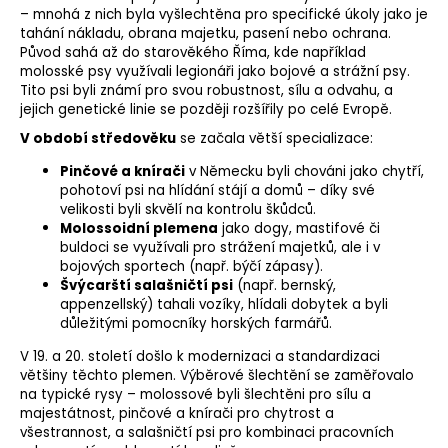
– mnohá z nich byla vyšlechtěna pro specifické úkoly jako je
o
tahání nákladu, obrana majetku, pasení nebo ochrana.
r
Původ sahá až do starověkého Říma, kde například
u
molosské psy využívali legionáři jako bojové a strážní psy.
č
Tito psi byli známí pro svou robustnost, sílu a odvahu, a
u
jejich genetické linie se později rozšířily po celé Evropě.
j
V období středověku
se začala větší specializace:
e
m
Pinčové a knírači
v Německu byli chováni jako chytří,
pohotoví psi na hlídání stájí a domů – díky své
e
velikosti byli skvělí na kontrolu škůdců.
Molossoidní plemena
jako dogy, mastifové či
buldoci se využívali pro strážení majetků, ale i v
bojových sportech (např. býčí zápasy).
Švýcarští salašničtí psi
(např. bernský,
appenzellský) tahali vozíky, hlídali dobytek a byli
důležitými pomocníky horských farmářů.
V 19. a 20. století došlo k modernizaci a standardizaci
většiny těchto plemen. Výběrové šlechtění se zaměřovalo
na typické rysy – molossové byli šlechtěni pro sílu a
majestátnost, pinčové a knírači pro chytrost a
všestrannost, a salašničtí psi pro kombinaci pracovních