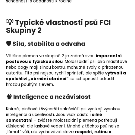
schopností s oddaností k rodině.
💡 Typické vlastnosti psů FCI
Skupiny 2
🛡️ Síla, stabilita a odvaha
Většina plemen ve skupině 2 je známá svou
impozantní
postavou a fyzickou silou
. Molossoidní psi jako mastifové
nebo dogy mají silnou kostru, mohutné svaly a přirozenou
autoritu. Tito psi nejsou rychlí sprinteři, ale spíše
vytrvalí a
spolehliví „obrnění obránci“
se schopností odradit
hrozbu pouhým zjevem.
🧠 Inteligence a nezávislost
Knírači, pinčové i švýcarští salašničtí psi vynikají vysokou
inteligencí a učenlivostí. Jsou však často i
silně
samostatní
– zvláště molossoidní plemena potřebují
důsledné, ale laskavé vedení. Mnohé z těchto psů nelze
„lámat“ vůlí, ale vychovávat skrze
respekt, rutinu a