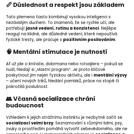
📏 Důslednost a respekt jsou základem
Tato plemena často kombinují vysokou inteligenci s
nezávislým duchem. To znamená, že se rychle učí, ale
potřebují
jasné vedení, rutinu a konzistenci
. Nejlépe
reagují na klidné, ale důsledné vedení, které nepoužívá
fyzické tresty, ale pracuje s
pozitivním posilováním
.
🧠 Mentální stimulace je nutností
Ať už jde o knírače, dobrmana nebo rotvajlera – pokud se
nudí, hledají si „vlastní program“. Je proto klíčové
poskytnout jim nejen fyzickou aktivitu, ale i
mentální výzvy
– učení nových triků, hledání pamlsků, práce na stopě či
pokročilá poslušnost.
👥 Včasná
socializace
chrání
budoucnost
Vzhledem k jejich strážnímu instinktu je nezbytné začít se
socializací velmi brzy
. Seznamování s různými lidmi, psy,
zvuky a prostředím pomáhá vytvořit sebevědomého, ale ne