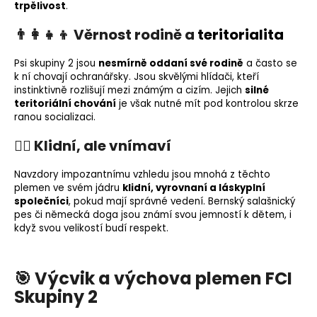
trpělivost
.
👨‍👩‍👧‍👦 Věrnost rodině a
teritorialita
Psi skupiny 2 jsou
nesmírně oddaní své rodině
a často se
k ní chovají ochranářsky. Jsou skvělými hlídači, kteří
instinktivně rozlišují mezi známým a cizím. Jejich
silné
teritoriální chování
je však nutné mít pod kontrolou skrze
ranou socializaci.
🐕‍🦺 Klidní, ale vnímaví
Navzdory impozantnímu vzhledu jsou mnohá z těchto
plemen ve svém jádru
klidní, vyrovnaní a láskyplní
společníci
, pokud mají správné vedení. Bernský salašnický
pes či německá doga jsou známí svou jemností k dětem, i
když svou velikostí budí respekt.
🎯 Výcvik a výchova plemen FCI
Skupiny 2