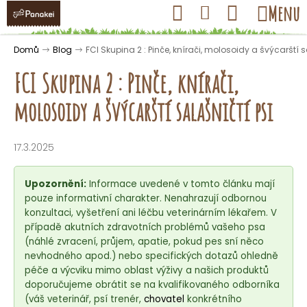
K
Přejít
Hledat
Nákupní
Menu
Přihlášení
na
o
obsah
košík
Zpět
Zpět
š
Domů
Blog
FCI Skupina 2 : Pinče, knírači, molosoidy a švýcarští s
í
FCI Skupina 2 : Pinče, knírači,
k
molosoidy a švýcarští salašničtí psi
C
o
17.3.2025
p
o
Upozornění:
Informace uvedené v tomto článku mají
t
pouze informativní charakter. Nenahrazují odbornou
konzultaci, vyšetření ani léčbu veterinárním lékařem. V
ř
případě akutních zdravotních problémů vašeho psa
e
(náhlé zvracení, průjem, apatie, pokud pes sní něco
b
nevhodného apod.) nebo specifických dotazů ohledně
u
péče a výcviku mimo oblast výživy a našich produktů
doporučujeme obrátit se na kvalifikovaného odborníka
j
(váš veterinář, psí trenér,
chovatel
konkrétního