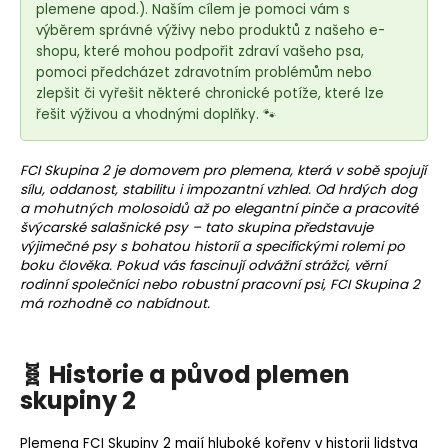
e
plemene apod.). Naším cílem je pomoci vám s
t
výběrem správné výživy nebo produktů z našeho e-
e
shopu, které mohou podpořit zdraví vašeho psa,
pomoci předcházet zdravotním problémům nebo
n
zlepšit či vyřešit některé chronické potíže, které lze
a
řešit výživou a vhodnými doplňky. 🐾
j
í
FCI Skupina
2 je domovem pro plemena, která v sobě spojují
t
sílu, oddanost, stabilitu i impozantní vzhled. Od hrdých dog
?
a mohutných molosoidů až po elegantní pinče a pracovité
švýcarské salašnické psy – tato skupina představuje
výjimečné psy s bohatou historií a specifickými rolemi po
boku člověka. Pokud vás fascinují odvážní strážci, věrní
rodinní společníci nebo robustní pracovní psi, FCI Skupina 2
má rozhodně co nabídnout.
HLEDAT
🧬 Historie a původ plemen
skupiny 2
D
o
p
Plemena FCI Skupiny 2 mají hluboké kořeny v historii lidstva