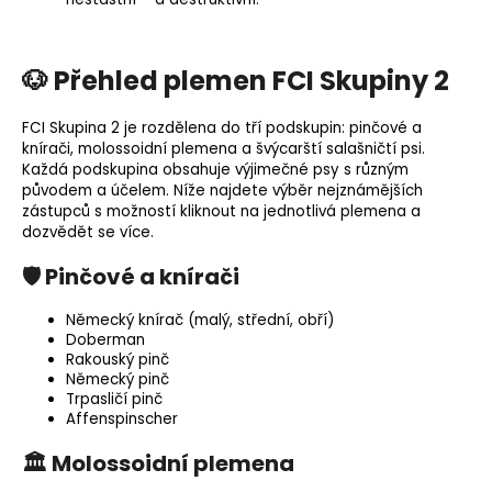
🐶 Přehled plemen FCI Skupiny 2
FCI Skupina 2 je rozdělena do tří podskupin: pinčové a
knírači, molossoidní plemena a švýcarští salašničtí psi.
Každá podskupina obsahuje výjimečné psy s různým
původem a účelem. Níže najdete výběr nejznámějších
zástupců s možností kliknout na jednotlivá plemena a
dozvědět se více.
🛡️ Pinčové a knírači
Německý knírač
(malý, střední, obří)
Doberman
Rakouský pinč
Německý pinč
Trpasličí pinč
Affenspinscher
🏛️ Molossoidní plemena