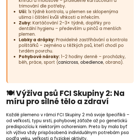
knírači a molosové – pravidelné kartáčování a
trimování dle potřeby.
Uši:
1x týdně kontrola, u plemen se sklopenýma
ušima i čištění kvůli vlhkosti a infekcím.
Zuby:
Kartáčování 2–3× týdně, doplňky pro
dentální hygienu – především u pinčů a menších
plemen.
Labky a drápky:
Pravidelné zastřihávání a kontrola
polštářků – zejména u těžkých psů, kteří chodí po
tvrdém povrchu.
Pohybové nároky:
1–2 hodiny denně – procházky,
běh, práce, sport (
canicross
,
obedience
, obrana).
🍽️ Výživa psů FCI Skupiny 2: Na
míru pro silné tělo a zdraví
Každé
plemeno
v rámci FCI Skupiny 2 má svoje špecifiká –
od veľkosti, typu srsti, pohybovej záťaže až po genetickú
predispozíciu k niektorým ochoreniam. Preto by mala byť
ich výživa vždy prispôsobená individuálnym potrebám psa
podľa veku, veľkosti a fyzickej aktivity.