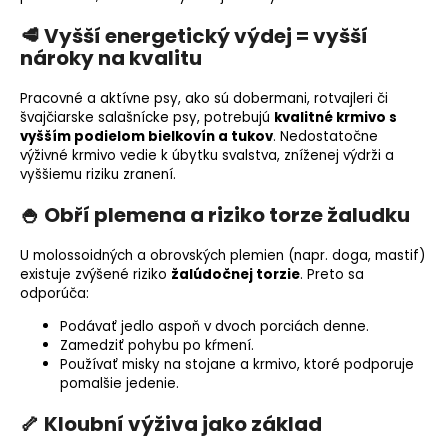
🥩 Vyšší energetický výdej = vyšší
nároky na kvalitu
Pracovné a aktívne psy, ako sú dobermani, rotvajleri či
švajčiarske salašnícke psy, potrebujú
kvalitné krmivo s
vyšším podielom bielkovín a tukov
. Nedostatočne
výživné krmivo vedie k úbytku svalstva, zníženej výdrži a
vyššiemu riziku zranení.
🍚 Obří plemena a riziko torze žaludku
U molossoidných a obrovských plemien (napr. doga, mastif)
existuje zvýšené riziko
žalúdočnej torzie
. Preto sa
odporúča:
Podávať jedlo aspoň v dvoch porciách denne.
Zamedziť pohybu po kŕmení.
Používať misky na stojane a krmivo, ktoré podporuje
pomalšie jedenie.
🦴 Kloubní výživa jako základ