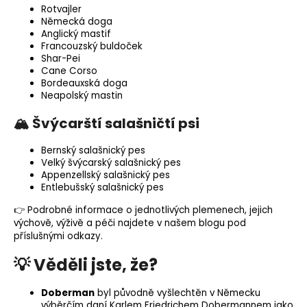
Rotvajler
Německá doga
Anglický mastif
Francouzský buldoček
Shar-Pei
Cane Corso
Bordeauxská doga
Neapolský mastin
🏔️ Švýcarští salašničtí psi
Bernský salašnický pes
Velký švýcarský salašnický pes
Appenzellský salašnický pes
Entlebušský salašnický pes
👉 Podrobné informace o jednotlivých plemenech, jejich
výchově, výživě a péči najdete v našem blogu pod
příslušnými odkazy.
💡 Věděli jste, že?
Doberman
byl původně vyšlechtěn v Německu
výběrčím daní Karlem Friedrichem Dobermannem jako