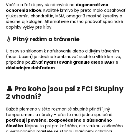
Väčšie a ťažké psy sú náchylné na
degeneratívne
ochorenia kĺbov
. Kvalitné krmivo by preto malo obsahovať
glukosamín, chondroitín, MSM, omega-3 mastné kyseliny a
ideálne aj kolagén. Alternatívne možno pridávať špecifické
doplnky výživy pre kĺby
.
💧 Pitný režim a trávenie
U psov so sklonom k nafukovaniu alebo
citlivým trávením
(napr. boxeri) je ideálne kombinovať suché a vlhké krmivo,
prípadne používať
hydratované granule alebo
BARF
s
dôsledným dohľadom
.
👤 Pro koho jsou psi z FCI Skupiny
2 vhodní?
Každé plemeno v této rozmanité skupině přináší jiný
temperament a nároky – přesto mají jedno společné:
potřebují pevného, zodpovědného a důsledného
člověka
. Nejsou to psi pro každého, ale v rukou zkušeného
a vyrovnaného majitele se stanou loajálními ochránci,