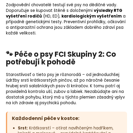
Zodpovědní chovatelé testují své psy na
dědičné vady
.
Doporučuje se kupovat štěně s doloženými
výsledky
RTG
vyšetření
rodičů
(HD, ED),
kardiologickým vyšetřením
a
případně genetickými testy. Preventivní prohlídky, očkování
a antiparazitní ochrana jsou základem dobrého zdraví psa
každé velikosti.
🐾 Péče o psy FCI Skupiny 2: Co
potřebují k pohodě
Starostlivosť o tieto psy je rôznorodá – od jednoduchšej
údržby srsti krátkosrstých pinčov, až po náročné česanie
hrubej srsti salašníckych psov či kníračov. K tomu patrí aj
pravidelná kontrola uší, zubov a labiek. Nezabúdajte ani na
dostatok pohybu, ktorý má u týchto plemien zásadný vplyv
na ich zdravie aj psychickú pohodu.
Každodenní péče v kostce:
Srst:
Krátkosrstí – otírat navlhčeným hadříkem,