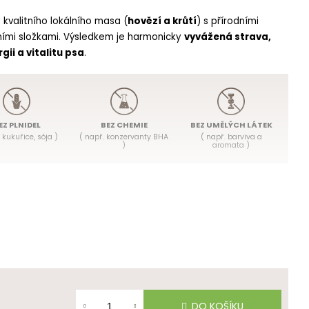
kvalitního lokálního masa (
hovězí a krůtí
) s přírodními
ubními složkami. Výsledkem je harmonicky
vyvážená strava,
gii a vitalitu psa
.
EZ PLNIDEL
BEZ CHEMIE
BEZ UMĚLÝCH LÁTEK
 kukuřice, sója )
( např. konzervanty BHA
(
např. barviva a
)
aromata )
 obohacena o
humínové látky
, které
přirozeně podporují
 napomáhají lepšímu vstřebávání živin. Humínové látky
 trávicím traktu, který pomáhá udržovat jeho přirozenou
o dlouhodobé používání
bez nutnosti přerušování.
mezi sebou volně střídat
, rotace je bezpečná a
DO KOŠÍKU