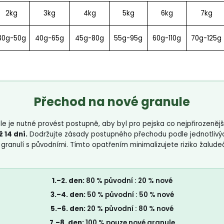
2kg
3kg
4kg
5kg
6kg
7kg
30g-50g
40g-65g
45g-80g
55g-95g
60g-110g
70g-125g
Přechod na
nové granule
e je nutné provést postupně, aby byl pro pejska co nejpřirozenějš
 14 dní.
Dodržujte zásady postupného přechodu podle jednotlivých 
ranulí s původními. Tímto opatřením minimalizujete riziko žaludeč
1.–2. den:
80 % původní : 20 % nové
3.–4. den:
50 % původní : 50 % nové
5.–6. den:
20 % původní : 80 % nové
7.–8. den:
100 % pouze nové granule