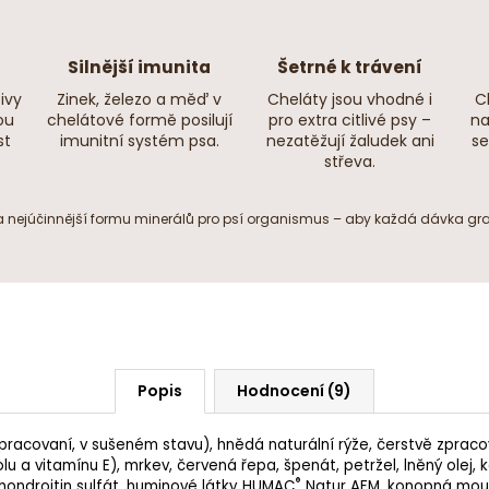
Trvanlivost krmiva
Silnější imunita
Šetrné k trávení
12 měsíců od data výroby
ivy
Zinek, železo a měď v
Cheláty jsou vhodné i
C
ou
chelátové formě posilují
pro extra citlivé psy –
na
st
imunitní systém psa.
nezatěžují žaludek ani
se
střeva.
 a nejúčinnější formu minerálů pro psí organismus – aby každá dávka gran
Popis
Hodnocení (9)
racovaní, v sušeném stavu),
hnědá naturální rýže
, čerstvě zprac
olu a vitamínu E), mrkev, červená řepa, špenát, petržel,
lněný olej
,
k
®
hondroitin sulfát
,
huminové látky
HUMAC
Natur AFM,
konopná mou