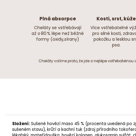
Plná absorpce
Kosti, srst, kůže
Cheláty se vstřebávají
Více vstřebatelné výž
až o 80 % lépe než běžné
pro silné kosti, zdrav
formy (oxidy,sírany)
pokožku a lesklou sr
psa.
Cheláty volíme proto, že jde o nejlépe vstřebatelnou
Složení:
Sušené hovězí maso 45 % (procenta uvedená po zp
sušeném stavu), krůtí a kachní tuk (zdroj přírodního tokofer
lékařský
,
mateřídouška
, hovězí kolagen,
glukosamin sulfát
,
c