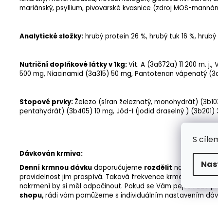
mariánský
,
psyllium
,
pivovarské kvasnice
(zdroj MOS-mannáno
Analytické složky
:
hrubý protein
26 %,
hrubý tuk
16 %,
hrubý
Nutriční doplňkové látky v 1kg:
Vit. A
(3a672a) 11 200 m. j., V
500 mg,
Niacinamid
(3a315) 50 mg, Pantotenan vápenatý (3a8
Stopové prvky
:
Železo
(síran železnatý, monohydrát) (3b10
pentahydrát) (3b405) 10 mg,
Jód
-I (jodid draselný ) (3b201)
S cíle
Dávkován krmiva:
Nas
Denní krmnou dávku
doporučujeme
rozdělit
na
2 rovnom
pravidelnost jim prospívá. Taková frekvence krmení je ověře
nakrmení by si měl odpočinout. Pokud se Vám pejsek zdá př
shopu,
rádi vám pomůžeme s individuálním nastavením dáv