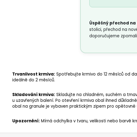
Úspěšný přechod na 
stolici, přechod na nov
doporučujeme zpomalit 
Trvanlivost krmiva:
Spotřebujte krmivo do 12 měsíců od da
ideálně do 2 měsíců.
Skladování krmiva:
Skladujte na chladném, suchém a tmavé
u uzavřených balení. Po otevření krmiva obal ihned důklad
obal na granule je vybaven praktickým zipem pro opětovné 
Upozornění:
Mírná odchylka v tvaru, velikosti nebo barvě k
Z