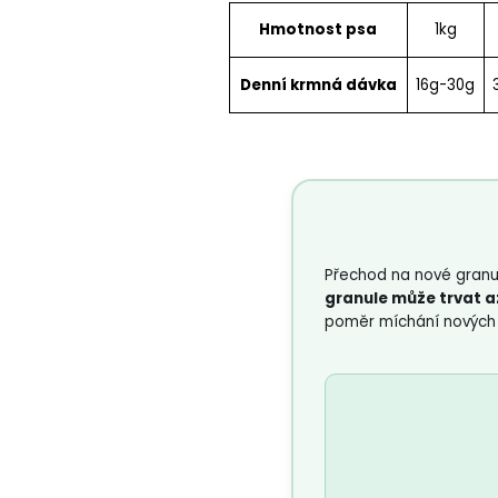
Hmotnost psa
1kg
Denní
krmná dávka
16g-30g
Přechod na nové granul
granule může trvat až
poměr míchání nových g