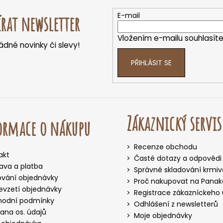
E-mail
rat newsletter
Vložením e-mailu souhlasít
dné novinky či slevy!
PŘIHLÁSIT SE
Zákaznický servis
ormace o nákupu
Recenze obchodu
akt
Časté dotazy a odpovědi
ava a platba
Správné skladování krmiv
ování objednávky
Proč nakupovat na Panake
evzetí objednávky
Registrace zákazníckeho
odní podmínky
Odhlášení z newsletterů
ana os. údajů
Moje objednávky