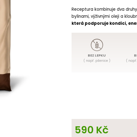
5
hvězdiček.
Receptura kombinuje dva druhy 
bylinami, výživnými oleji a klo
která podporuje kondici, ener
BEZ LEPKU
B
( např. pšenice )
(
např.
Jedinečná receptura
je také
rovnováhu trávicí soustavy
a
vytvářejí jemný ochranný film v
funkci.
590 Kč
Naše receptury jsou
určené pr
Jednotlivé příchutě můžete 