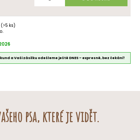
vo je základem správné výživy
, která pomáhá udržovat psa
(>5 ks)
o.
é
.2026
ekund a Vaši zásilku odešleme ještě DNES – expresně, bez čekání!
šeho psa, které je vidět.