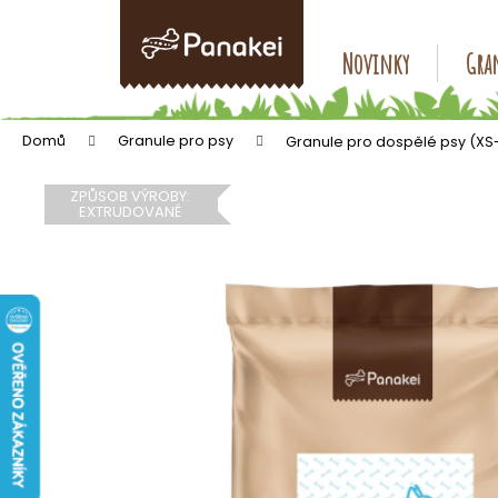
K
Přejít
na
o
obsah
Zpět
Zpět
Novinky
Gran
š
do
do
í
k
obchodu
obchodu
Domů
Granule pro psy
Granule pro dospělé psy (XS-S
ZPŮSOB VÝROBY:
EXTRUDOVANÉ