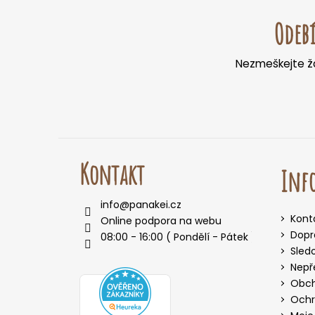
á
Odebí
p
a
Nezmeškejte žá
t
í
Kontakt
Inf
info
@
panakei.cz
Kont
Online podpora na webu
Dopr
08:00 - 16:00 ( Pondělí - Pátek )
Sled
Nepř
Obch
Ochr