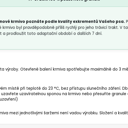
nové krmivo poznáte podle kvality exkrementů Vašeho psa.
P
é krmivo byl pravděpodobně příliš rychlý pro jeho trávicí trakt. V
a prodloužit toto adaptační období o dalších 7 dní.
ta výroby. Otevřené balení krmiva spotřebujte maximálně do 3 mě
m místě při teplotě do 23 °C, bez přístupu slunečního záření. D
ně uzavřete uzavíratelnou sponou na krmivo nebo přesuňte granul
uzavření)
rmiva mezi jednotlivými šaržemi není vadou výrobku. Složení a kval