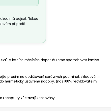
okud má pejsek řídkou
 takovém případě
síců. V letních měsících doporučujeme spotřebovat krmivo
bejte prosím na dodržování správných podmínek skladování i
e do hermeticky uzavřené nádoby.
(
náš 100% recyklovatelný
ita receptury zůstávají zachovány.