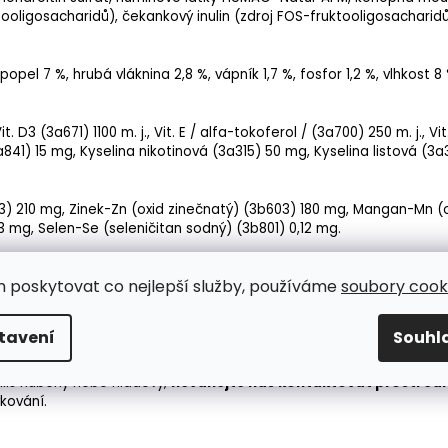
oligosacharidů),
čekankový inulin
(zdroj FOS-fruktooligosacharid
 popel
7 %,
hrubá vláknina
2,8 %,
vápník
1,7 %,
fosfor
1,2 %,
vlhkost
8 
it. D3 (3a671) 1100 m. j.,
Vit. E
/ alfa-tokoferol / (3a700) 250 m. j.,
Vit
41) 15 mg, Kyselina nikotinová (3a315) 50 mg,
Kyselina listová
(3a3
3) 210 mg,
Zinek
-Zn (oxid zinečnatý) (3b603) 180 mg,
Mangan
-Mn (
 3 mg,
Selen
-Se (seleničitan sodný) (3b801) 0,12 mg.
m poskytovat co nejlepší služby, používáme
soubory cooki
tavení
Souhl
ěrné porce
. První porci
podávejte
ráno
, druhou porci
podávejt
nou formou prevence proti torzi žaludku, překyselení žaludku a cu
íliš hubený nebo hladový,
neváhejte nás kontaktovat prostředn
kování.