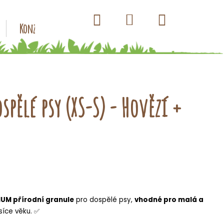
Hledat
Nákupní
Přihlášení
Konzervy pro psy
Kapsičky pro psy
Antiparazitik
košík
pělé psy (XS-S) - Hovězí +
UM přírodní granule
pro dospělé psy,
vhodné pro malá a
síce věku. ✅