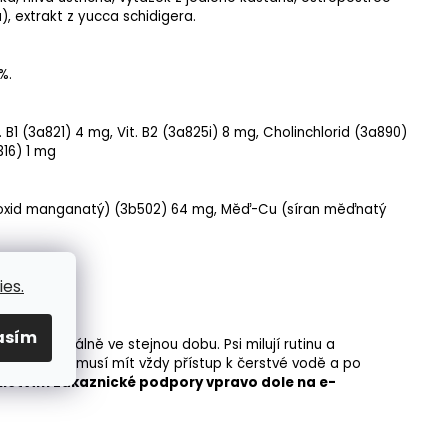
ů),
extrakt z yucca schidigera
.
%.
. B1
(3a821) 4 mg,
Vit. B2
(3a825i) 8 mg,
Cholinchlorid
(3a890)
16) 1 mg
oxid manganatý) (3b502) 64 mg,
Měď
-Cu (síran měďnatý
es.
asím
e
večer,
ideálně ve stejnou dobu. Psi milují rutinu a
krovce. Pes musí mít vždy přístup k čerstvé vodě a po
ictvím zákaznické podpory vpravo dole na e-