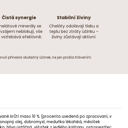
Čistá synergie
Stabilní živiny
helátové minerály se
Cheláty odolávají tlaku a
vzájem neblokují, vše
teplu bez ztráty účinku –
 vstřebává efektivně.
živiny zůstávají aktivní.
ulí přinesla skutečný účinek, ne jen prošla trávením.
ované krůtí maso 10 % (procenta uvedená po zpracovaní, v
onopný olej
,
dobromysl
,
meduňka lékařská
,
měsíček
ka
,
hlíva ústřičná
, výtažek z jedlého kaštanu,
ostropestřec