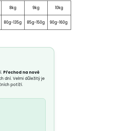
8kg
9kg
10kg
80g-135g
85g-150g
90g-160g
í.
Přechod na nové
dní. Velmi důležitý je
ních potíží.