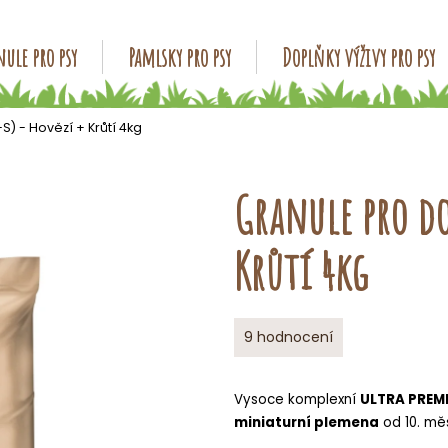
ule pro psy
Pamlsky pro psy
Doplňky výživy pro psy
Co potřebujete najít?
) - Hovězí + Krůtí 4kg
HLEDAT
Granule pro dos
Krůtí 4kg
Doporučujeme
Průměrné
9 hodnocení
hodnocení
produktu
je
Vysoce komplexní
ULTRA PREMI
5,0
miniaturní plemena
od 10. mě
z