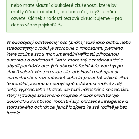
e
nebo máte vlastní dlouholeté zkušenosti, které by
t
mohly článek obohatit, budeme rádi, když se nám
e
ozvete. Článek s radostí textově aktualizujeme – pro
n
dobro všech pejskařů. 🐾
a
j
Středoasijský
pastevecký pes
(známý také jako alabai nebo
í
středoasijský ovčák) je starobylé a impozantní
plemeno
,
které zaujme svou monumentální velikostí, přirozenou
t
autoritou a oddaností. Tento mohutný ochránce stád a
?
obydlí pochází z drsných oblastí Střední Asie, kde byl po
staletí selektován pro svou sílu, odolnost a schopnost
samostatného rozhodování. Jeho impozantní vzhled, silná
teritoriální
povaha a neobyčejná oddanost rodině z něj
dělají výjimečného strážce, ale také náročného společníka,
který vyžaduje zkušeného majitele. Alabai představuje
HLEDAT
dokonalou kombinaci robustní síly, přirozené inteligence a
starostlivého ochránce, jehož loajalita ke své rodině je bez
hranic.
D
o
p