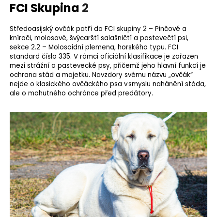
FCI Skupina
2
o
r
u
Středoasijský ovčák patří do FCI skupiny 2 – Pinčové a
knírači, molosové, švýcarští salašničtí a pastevečtí psi,
č
sekce 2.2 – Molosoidní plemena, horského typu.
FCI
u
standard
číslo 335. V rámci oficiální klasifikace je zařazen
j
mezi strážní a pastevecké psy, přičemž jeho hlavní funkcí je
e
ochrana stád a majetku. Navzdory svému názvu „ovčák“
m
nejde o klasického ovčáckého psa v smyslu nahánění stáda,
e
ale o mohutného ochránce před predátory.