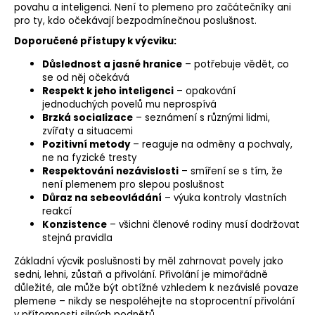
povahu a inteligenci. Není to plemeno pro začátečníky ani
pro ty, kdo očekávají bezpodmínečnou poslušnost.
Doporučené přístupy k výcviku:
Důslednost a jasné hranice
– potřebuje vědět, co
se od něj očekává
Respekt k jeho inteligenci
– opakování
jednoduchých povelů mu neprospívá
Brzká
socializace
– seznámení s různými lidmi,
zvířaty a situacemi
Pozitivní metody
– reaguje na odměny a pochvaly,
ne na fyzické tresty
Respektování nezávislosti
– smíření se s tím, že
není plemenem pro slepou poslušnost
Důraz na sebeovládání
– výuka kontroly vlastních
reakcí
Konzistence
– všichni členové rodiny musí dodržovat
stejná pravidla
Základní výcvik poslušnosti by měl zahrnovat povely jako
sedni, lehni, zůstaň a přivolání. Přivolání je mimořádně
důležité, ale může být obtížné vzhledem k nezávislé povaze
plemene – nikdy se nespoléhejte na stoprocentní přivolání
v přítomnosti silných podnětů.