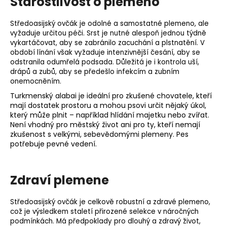
Starostlivost o plemeno
Středoasijský ovčák je odolné a samostatné plemeno, ale
vyžaduje určitou péči. Srst je nutné alespoň jednou týdně
vykartáčovat, aby se zabránilo zacuchání a plstnatění. V
období línání však vyžaduje intenzivnější česání, aby se
odstranila odumřelá
podsada
. Důležitá je i kontrola uší,
drápů a zubů, aby se předešlo infekcím a zubním
onemocněním.
Turkmenský alabai je ideální pro zkušené chovatele, kteří
mají dostatek prostoru a mohou psovi určit nějaký úkol,
který může plnit – například hlídání majetku nebo zvířat.
Není vhodný pro městský život ani pro ty, kteří nemají
zkušenost s velkými, sebevědomými plemeny. Pes
potřebuje pevné vedení.
Zdraví plemene
Středoasijský ovčák je celkově robustní a zdravé plemeno,
což je výsledkem staletí přirozené selekce v náročných
podmínkách. Má předpoklady pro dlouhý a zdravý život,