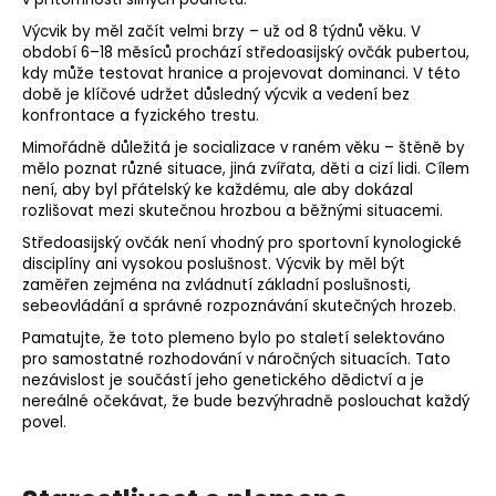
Výcvik by měl začít velmi brzy – už od 8 týdnů věku. V
období 6–18 měsíců prochází středoasijský ovčák pubertou,
kdy může testovat hranice a projevovat dominanci. V této
době je klíčové udržet důsledný výcvik a vedení bez
konfrontace a fyzického trestu.
Mimořádně důležitá je socializace v raném věku – štěně by
mělo poznat různé situace, jiná zvířata, děti a cizí lidi. Cílem
není, aby byl přátelský ke každému, ale aby dokázal
rozlišovat mezi skutečnou hrozbou a běžnými situacemi.
Středoasijský ovčák není vhodný pro sportovní kynologické
disciplíny ani vysokou poslušnost. Výcvik by měl být
zaměřen zejména na zvládnutí základní poslušnosti,
sebeovládání a správné rozpoznávání skutečných hrozeb.
Pamatujte, že toto plemeno bylo po staletí selektováno
pro samostatné rozhodování v náročných situacích. Tato
nezávislost je součástí jeho genetického dědictví a je
nereálné očekávat, že bude bezvýhradně poslouchat každý
povel
.