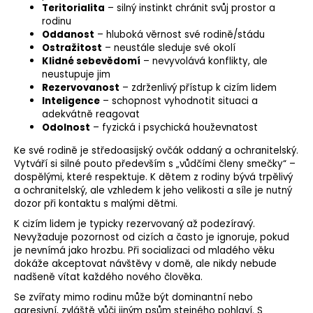
Teritorialita
– silný instinkt chránit svůj prostor a
rodinu
Oddanost
– hluboká věrnost své rodině/stádu
Ostražitost
– neustále sleduje své okolí
Klidné sebevědomí
– nevyvolává konflikty, ale
neustupuje jim
Rezervovanost
– zdrženlivý přístup k cizím lidem
Inteligence
– schopnost vyhodnotit situaci a
adekvátně reagovat
Odolnost
– fyzická i psychická houževnatost
Ke své rodině je středoasijský ovčák oddaný a ochranitelský.
Vytváří si silné pouto především s „vůdčími členy smečky“ –
dospělými, které respektuje. K dětem z rodiny bývá trpělivý
a ochranitelský, ale vzhledem k jeho velikosti a síle je nutný
dozor při kontaktu s malými dětmi.
K cizím lidem je typicky rezervovaný až podezíravý.
Nevyžaduje pozornost od cizích a často je ignoruje, pokud
je nevnímá jako hrozbu. Při socializaci od mladého věku
dokáže akceptovat návštěvy v domě, ale nikdy nebude
nadšeně vítat každého nového člověka.
Se zvířaty mimo rodinu může být dominantní nebo
agresivní, zvláště vůči jiným psům stejného pohlaví. S