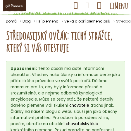
K
Přejít
Hledat
Nákupní
Menu
Přihlášení
na
o
obsah
košík
Zpět
Zpět
š
Domů
Blog
Psí plemena
Velká a obří plemena psů
Středoas
í
Středoasijský ovčák: tichý strážce,
k
který si vás otestuje
C
o
Upozornění:
Tento obsah má čistě informační
p
charakter. Všechny naše články a informace berte jako
o
přátelského průvodce ve světě pejskařů. Děláme
t
maximum pro to, aby byly informace přesné a
ř
srozumitelné, ale nejsme odborná kynologická
encyklopedie. Může se tedy stát, že některé detaily
e
daného plemene vidí zkušení
chovatelé
trochu jinak.
b
Články na našem blogu a webu slouží jen jako obecný
u
informativní přehled. Pro odborné poradenství se,
j
prosím, obraťte na oficiální
chovatelský klub
konkrétního plemene. Pokud narazíte na nepřesnost