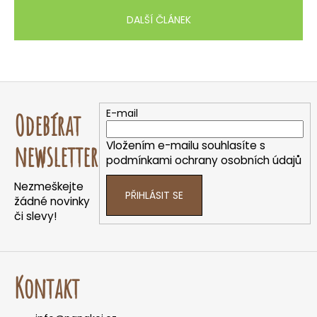
DALŠÍ ČLÁNEK
Z
á
E-mail
Odebírat
p
a
Vložením e-mailu souhlasíte s
newsletter
t
podmínkami ochrany osobních údajů
í
Nezmeškejte
PŘIHLÁSIT SE
žádné novinky
či slevy!
Kontakt