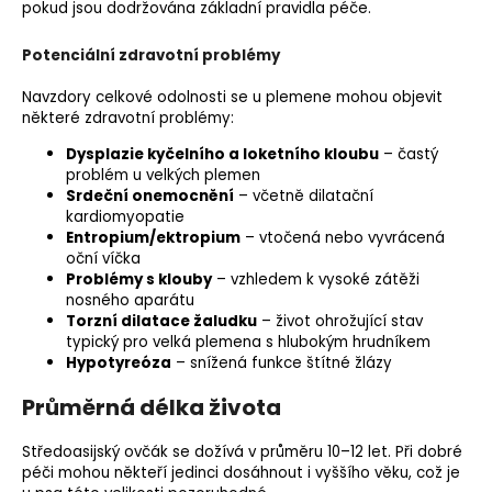
pokud jsou dodržována základní pravidla péče.
Potenciální zdravotní problémy
Navzdory celkové odolnosti se u plemene mohou objevit
některé zdravotní problémy:
Dysplazie kyčelního a loketního kloubu
– častý
problém u velkých plemen
Srdeční onemocnění
– včetně dilatační
kardiomyopatie
Entropium
/ektropium
– vtočená nebo vyvrácená
oční víčka
Problémy s klouby
– vzhledem k vysoké zátěži
nosného aparátu
Torzní dilatace žaludku
– život ohrožující stav
typický pro velká plemena s hlubokým hrudníkem
Hypotyreóza
– snížená funkce štítné žlázy
Průměrná délka života
Středoasijský ovčák se dožívá v průměru 10–12 let. Při dobré
péči mohou někteří jedinci dosáhnout i vyššího věku, což je