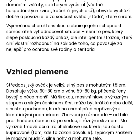
domácími zvířaty, se kterými vyrůstal (včetně
hospodářských zvířat, koček či jiných psů), obvykle vychází
dobře a považuje je za součást svého „stáda“, které chrání.
Výjimečnou charakteristikou alabaie je jeho schopnost
samostatně vyhodnocovat situace – není to pes, který
slepě poslouchá každý příkaz, ale inteligentní strážce, který
činí vlastní rozhodnutí na základě toho, co považuje za
nejlepší pro ochranu své rodiny a teritoria.
Vzhled plemene
Středoasijský ovčák je velký, silný pes s mohutným tělem.
Dosahuje výšku 60–80 cm a váhu 50–80 kg, přičemž feny
bývají o něco menší. Má širokou, masivní hlavu s výrazným
stopem a silným čenichem. Srst může být krátká nebo delší,
s hustou podsadou, která ho chrání před nepříznivými
klimatickými podmínkami. Zbarvení je různorodé – od bílé
přes hnědou, černou až po šedou, s různými skvrnami. Má
výrazné tmavé oči a trojúhelníkové uši, které jsou často
kupírované (tam, kde to zákon dovoluje). Typickým znakem
je masivní hrudník, silné nohy a mohutné tělo.