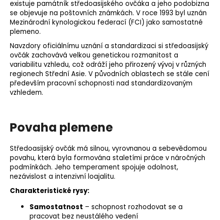
existuje památník středoasijského ovčáka a jeho podobizna
se objevuje na poštovních známkách. V roce 1993 byl uznán
Mezinárodní kynologickou federací (FCI) jako samostatné
plemeno.
Navzdory oficiálnímu uznání a standardizaci si středoasijský
ovčák zachovává velkou genetickou rozmanitost a
variabilitu vzhledu, což odráží jeho přirozený vývoj v různých
regionech Střední Asie. V původních oblastech se stále cení
především pracovní schopnosti nad standardizovaným
vzhledem.
Povaha plemene
Středoasijský ovčák má silnou, vyrovnanou a sebevědomou
povahu, která byla formována staletími práce v náročných
podmínkách. Jeho temperament spojuje odolnost,
nezávislost a intenzivní loajalitu.
Charakteristické rysy:
Samostatnost
– schopnost rozhodovat se a
pracovat bez neustálého vedení