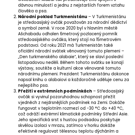
dávnou minulostí a jednu z nejstarších forem vztahu
člověka a psa.
Národní poklad Turkmenistánu
– V Turkmenistánu
je středoasijský ovčák považován za národní dědictví
a symbol země. V roce 2020 byl v hlavním městě
Ašchabadu odhalen 6metrový pozlacený pomník
středoasijského ovčáka, který stojí na 15metrovém
podstavci. Od roku 2021 má Turkmenistán také
oficiální národní svátek věnovaný tomuto plemeni –
„Den turkmenského alabaie“, který se slaví poslední
listopadovou neděli. Během tohoto svátku se konají
výstavy, soutěže a kulturní akce věnované tomuto
národnímu plemeni. Prezident Turkmenistánu dokonce
napsal knihu o alabaiovi a každoročně uděluje cenu za
nejlepšího psa.
Přežití v extrémních podmínkách
– Středoasijský
ovčák si vyvinul pozoruhodnou schopnost přežít
v jedněch z nejdrsnějších podmínek na Zemi. Dokáže
fungovat v teplotním rozmezí od -30 °C do +40 °C,
což odráží extrémní klimatické podmínky Střední Asie.
Jeho specifická srst s hustou podsadou poskytuje
skvělou izolaci v mrazu, zatímco v horku dokáže
efektivně regulovat tělesnou teplotu dýcháním a