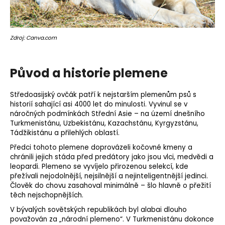
Zdroj: Canva.com
Původ a historie plemene
Středoasijský ovčák patří k nejstarším plemenům psů s
historií sahající asi 4000 let do minulosti. Vyvinul se v
náročných podmínkách Střední Asie – na území dnešního
Turkmenistánu, Uzbekistánu, Kazachstánu, Kyrgyzstánu,
Tádžikistánu a přilehlých oblastí.
Předci tohoto plemene doprovázeli kočovné kmeny a
chránili jejich stáda před predátory jako jsou vlci, medvědi a
leopardi. Plemeno se vyvíjelo přirozenou selekcí, kde
přežívali nejodolnější, nejsilnější a nejinteligentnější jedinci.
Člověk do chovu zasahoval minimálně – šlo hlavně o přežití
těch nejschopnějších.
V bývalých sovětských republikách byl alabai dlouho
považován za „národní plemeno“. V Turkmenistánu dokonce