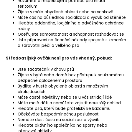
Rozumíte a respektujete potřebu psů hlídat
teritorium
Žijete v málo obydlené oblasti nebo na venkově
Máte čas na důslednou socializaci a výcvik od štěněte
Hledáte oddaného, loajálního a odvážného ochránce
rodiny
Oceňujete samostatnost a schopnost rozhodovat se
Jste připraveni na finanční náklady spojené s krmením
a zdravotní péčí o velkého psa
Středoasijský ovčák není pro vás vhodný, pokud:
Jste začátečník v chovu psů
Žijete v bytě nebo domě bez přístupu k soukromému,
bezpečně oplocenému prostoru
Bydlíte v hustě obydlené oblasti s množstvím
okolojdoucích
Máte časté návštěvy nebo se u vás střídají lidé
Máte malé děti a nemůžete zajistit neustálý dohled
Hledáte psa, který bude přátelský ke každému
Očekáváte bezpodmínečnou poslušnost
Nemáte dost času na socializaci a výcvik
Hledáte aktivního společníka na sporty nebo
intenzivní aktivity