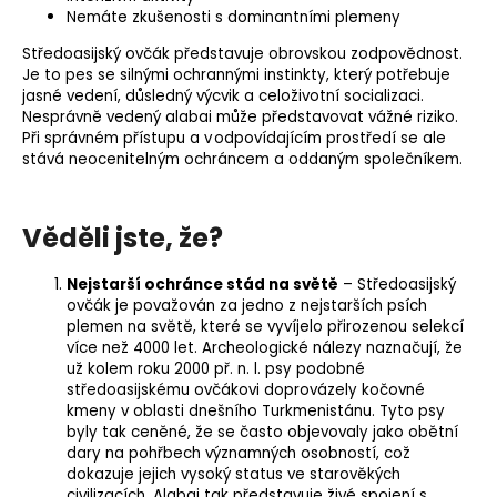
Nemáte zkušenosti s dominantními plemeny
Středoasijský ovčák představuje obrovskou zodpovědnost.
Je to pes se silnými ochrannými instinkty, který potřebuje
jasné vedení, důsledný výcvik a celoživotní socializaci.
Nesprávně vedený alabai může představovat vážné riziko.
Při správném přístupu a v odpovídajícím prostředí se ale
stává neocenitelným ochráncem a oddaným společníkem.
Věděli jste, že?
Nejstarší ochránce stád na světě
– Středoasijský
ovčák je považován za jedno z nejstarších psích
plemen na světě, které se vyvíjelo přirozenou selekcí
více než 4000 let. Archeologické nálezy naznačují, že
už kolem roku 2000 př. n. l. psy podobné
středoasijskému ovčákovi doprovázely kočovné
kmeny v oblasti dnešního Turkmenistánu. Tyto psy
byly tak ceněné, že se často objevovaly jako obětní
dary na pohřbech významných osobností, což
dokazuje jejich vysoký status ve starověkých
civilizacích. Alabai tak představuje živé spojení s