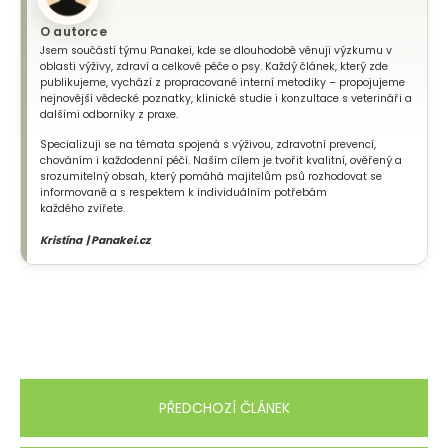
O autorce
Jsem součástí týmu Panakei, kde se dlouhodobě věnuji výzkumu v
oblasti výživy, zdraví a celkové péče o psy. Každý článek, který zde
publikujeme, vychází z propracované interní metodiky – propojujeme
nejnovější vědecké poznatky, klinické studie i konzultace s veterináři a
dalšími odborníky z praxe.
Specializuji se na témata spojená s výživou, zdravotní prevencí,
chováním i každodenní péčí. Naším cílem je tvořit kvalitní, ověřený a
srozumitelný obsah, který pomáhá majitelům psů rozhodovat se
informovaně a s respektem k individuálním potřebám
každého zvířete.
Kristína | Panakei.cz
PŘEDCHOZÍ ČLÁNEK