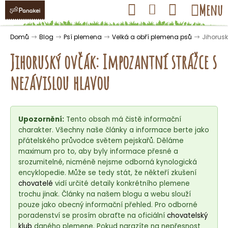
K
Přejít
Hledat
Nákupní
Menu
Přihlášení
na
o
obsah
košík
Zpět
Zpět
š
Domů
Blog
Psí plemena
Velká a obří plemena psů
Jihorusk
í
Jihoruský ovčák: Impozantní strážce s
k
nezávislou hlavou
C
o
Upozornění:
Tento obsah má čistě informační
p
charakter. Všechny naše články a informace berte jako
o
přátelského průvodce světem pejskařů. Děláme
t
maximum pro to, aby byly informace přesné a
ř
srozumitelné, nicméně nejsme odborná kynologická
encyklopedie. Může se tedy stát, že někteří zkušení
e
chovatelé
vidí určité detaily konkrétního plemene
b
trochu jinak. Články na našem blogu a webu slouží
u
pouze jako obecný informační přehled. Pro odborné
j
poradenství se prosím obraťte na oficiální
chovatelský
klub
daného plemene. Pokud narazíte na nepřesnost