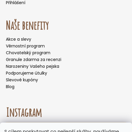
Přihlášení
Naše benefity
Akce a slevy
Věrnostní program
Chovatelský program
Granule zdarma za recenzi
Narozeniny Vašeho pejska
Podporujeme útulky
Slevové kupóny
Blog
Instagram
☀️🌡️ Doporučení pro letní měsíce. Během letních
S cílem poskytovat co nejlepší služby, používáme