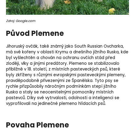
o
r
u
Zdroj: Google.com
č
u
Původ Plemene
j
e
Jihoruský ovčák, také známý jako South Russian Ovcharka,
m
má své kořeny v oblasti Krymu a dnešního jižního Ruska, kde
e
byl vyšlechtěn a chován na ochranu ovčích stád před
zloději, vlky a jinými predátory.
Plemeno
se stabilizovalo
přibližně v 18. století, z místních pasteveckých psů, které
byly zkříženy s různými evropskými pasteveckými plemeny,
pravděpodobně přivezenými ze Španělska. Tyto psy se
rychle přizpůsobily náročným podmínkám stepí jižního
Ruska a staly se neocenitelnými pomocníky místních
pastevců. Díky své vytrvalosti, odolnosti a inteligenci se
vyprofilovali na jedinečné plemeno hlídacích psů.
Povaha Plemene