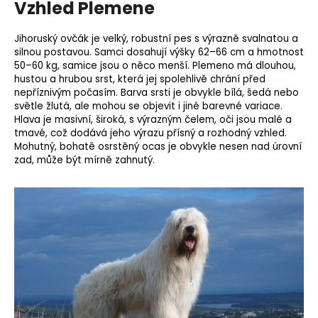
Vzhled Plemene
Jihoruský ovčák je velký, robustní pes s výrazně svalnatou a
silnou postavou. Samci dosahují výšky 62–66 cm a hmotnost
50–60 kg, samice jsou o něco menší. Plemeno má dlouhou,
hustou a hrubou srst, která jej spolehlivě chrání před
nepříznivým počasím. Barva srsti je obvykle bílá, šedá nebo
světle žlutá, ale mohou se objevit i jiné barevné variace.
Hlava je masivní, široká, s výrazným čelem, oči jsou malé a
tmavé, což dodává jeho výrazu přísný a rozhodný vzhled.
Mohutný, bohatě osrstěný ocas je obvykle nesen nad úrovní
zad, může být mírně zahnutý.