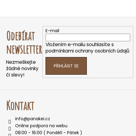
Z
á
E-mail
Odebírat
p
a
Vložením e-mailu souhlasíte s
newsletter
t
podmínkami ochrany osobních údajů
í
Nezmeškejte
PŘIHLÁSIT SE
žádné novinky
či slevy!
Kontakt
info
@
panakei.cz
Online podpora na webu
08:00 - 16:00 ( Pondělí - Pátek )