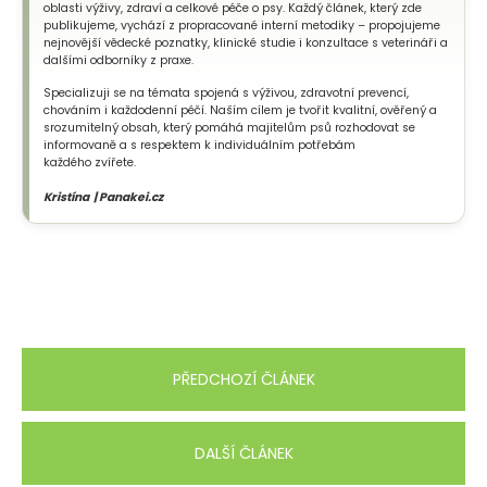
oblasti výživy, zdraví a celkové péče o psy. Každý článek, který zde
publikujeme, vychází z propracované interní metodiky – propojujeme
nejnovější vědecké poznatky, klinické studie i konzultace s veterináři a
dalšími odborníky z praxe.
Specializuji se na témata spojená s výživou, zdravotní prevencí,
chováním i každodenní péčí. Naším cílem je tvořit kvalitní, ověřený a
srozumitelný obsah, který pomáhá majitelům psů rozhodovat se
informovaně a s respektem k individuálním potřebám
každého zvířete.
Kristína | Panakei.cz
PŘEDCHOZÍ ČLÁNEK
DALŠÍ ČLÁNEK