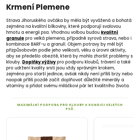
Krmení Plemene
Strava Jihoruského ovčáka by měla být vyvážená a bohatá
zejména na kvalitní bílkoviny, které podporují svalovou
hmotu a energii psa. Vhodnou volbou budou
kvalitní
granule
pro velká plemena, případně
syrová strava
, nebo i
kombinace BARF-u a granulí. Objem potravy by měl být
přizpůsobován podle jeho velikosti, věku a úrovni aktivity,
aby se předešlo obezitě, která by mohla zhoršit problémy s
klouby.
Doplňky výživy
pro podporu kloubů, trávení a také
pro udržení kvality srsti jsou vždy správným krokem,
zejména pro starší jedince, avšak nikdy není příliš brzy nebo
naopak příliš pozdě začít doplňovat důležité minerály a
vitamíny a přidat svému miláčkovi pár let kvalitního života.