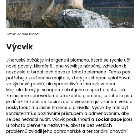
Zdroj: Pinterest.com
Výcvik
Jihoruský ovčák je inteligentní plemeno, které se rychle učí
nové povely. Nicméně, jeho výcvik je náročný, vzhledem k
nezávislé a tvrdohlavé povaze tohoto plemene. Tento pes
potřebuje zkušeného majitele, který je schopen uplatňovat
ve výchově pevné, ale spravedlivé a laskavé vedení.
Majitele, který je schopen získat jeho respekt a úctu. Jak
zmiňujeme sebevědomě u každého plemene, iu tohoto psa
je důležité začít se socializací a výcvikem již v raném věku a
poskytnout mu jasné hranice a pravidla. Výcvik by měl být
konzistentní, s pozitivními přístupem a odměňováním, aby
jsou
se pes nezačal nudit. Výcvik poslušnosti a
socializace
u tohoto plemene nezbytné, abyste bez větších
problémů zvládli jeho ochranářské a
teritoriální chování
.