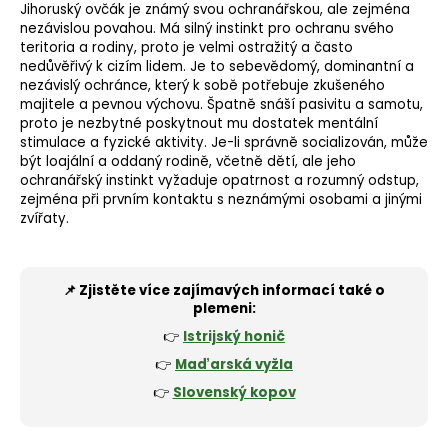
Jihoruský ovčák je známý svou ochranářskou, ale zejména
nezávislou povahou. Má silný instinkt pro ochranu svého
teritoria a rodiny, proto je velmi ostražitý a často
nedůvěřivý k cizím lidem. Je to sebevědomý, dominantní a
nezávislý ochránce, který k sobě potřebuje zkušeného
majitele a pevnou výchovu. Špatně snáší pasivitu a samotu,
proto je nezbytné poskytnout mu dostatek mentální
stimulace a fyzické aktivity. Je-li správně socializován, může
být loajální a oddaný rodině, včetně dětí, ale jeho
ochranářský instinkt vyžaduje opatrnost a rozumný odstup,
zejména při prvním kontaktu s neznámými osobami a jinými
zvířaty.
📌 Zjistěte více zajímavých informací také o
plemeni:
👉
Istrijský honič
👉
Maďarská vyžla
👉
Slovenský kopov