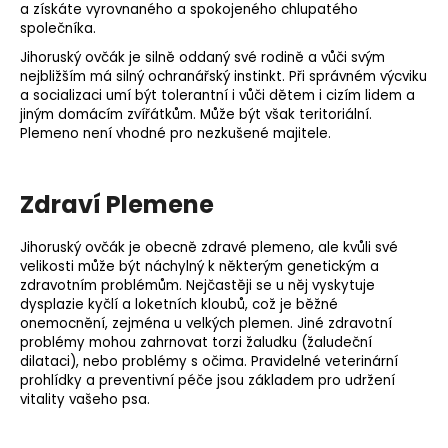
a získáte vyrovnaného a spokojeného chlupatého
společníka.
Jihoruský ovčák je silně oddaný své rodině a vůči svým
nejbližším má silný ochranářský instinkt. Při správném výcviku
a socializaci umí být tolerantní i vůči dětem i cizím lidem a
jiným domácím zvířátkům. Může být však teritoriální.
Plemeno není vhodné pro nezkušené majitele.
Zdraví Plemene
Jihoruský ovčák je obecně zdravé plemeno, ale kvůli své
velikosti může být náchylný k některým genetickým a
zdravotním problémům. Nejčastěji se u něj vyskytuje
dysplazie kyčlí a loketních kloubů, což je běžné
onemocnění, zejména u velkých plemen. Jiné zdravotní
problémy mohou zahrnovat torzi žaludku (žaludeční
dilataci), nebo problémy s očima. Pravidelné veterinární
prohlídky a preventivní péče jsou základem pro udržení
vitality vašeho psa.