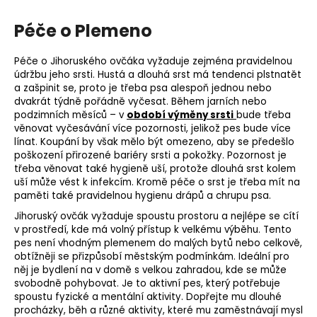
Péče o Plemeno
Péče o Jihoruského ovčáka vyžaduje zejména pravidelnou
údržbu jeho srsti. Hustá a dlouhá srst má tendenci plstnatět
a zašpinit se, proto je třeba psa alespoň jednou nebo
dvakrát týdně pořádně vyčesat. Během jarních nebo
podzimních měsíců – v
období výměny srsti
bude třeba
věnovat vyčesávání více pozornosti, jelikož pes bude více
línat. Koupání by však mělo být omezeno, aby se předešlo
poškození přirozené bariéry srsti a pokožky. Pozornost je
třeba věnovat také hygieně uší, protože dlouhá srst kolem
uší může vést k infekcím. Kromě péče o srst je třeba mít na
paměti také pravidelnou hygienu drápů a chrupu psa.
Jihoruský ovčák vyžaduje spoustu prostoru a nejlépe se cítí
v prostředí, kde má volný přístup k velkému výběhu. Tento
pes není vhodným plemenem do malých bytů nebo celkově,
obtížněji se přizpůsobí městským podmínkám. Ideální pro
něj je bydlení na v domě s velkou zahradou, kde se může
svobodně pohybovat. Je to aktivní pes, který potřebuje
spoustu fyzické a mentální aktivity. Dopřejte mu dlouhé
procházky, běh a různé aktivity, které mu zaměstnávají mysl