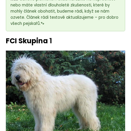
e
nebo máte vlastní dlouholeté zkušenosti, které by
t
mohly článek obohatit, budeme rádi, když se nám
e
ozvete. Článek rádi textově aktualizujeme – pro dobro
n
všech pejskařů.🐾
a
j
FCI Skupina
1
í
t
?
HLEDAT
D
o
p