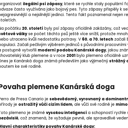
organizovat
ilegální psí zápasy
, které se rychle staly populární 
odvaze často využívána jako bojový pes. Tyto zápasy přispěly k sel
nejagresivnější a nejsilnější jedinci. Tento fakt poznamenal nejen r
stoletích.
Na počátku
20. století
byly psí zápasy oficiálně zakázány, což ve
světové války
se počet těchto psů ještě více snížil, protože mnoh
nebo utraceno kvůli nedostatku potravy. V
60. a 70. letech
začali 
populaci. Začali pečlivým výběrem jedinců s původními pracovními vl
a postupně vytvořili
moderní podobu Kanárské dogy
, jakou zn
chovatelský klub plemene a v roce
2001
bylo plemeno oficiálně uzn
Dnes je Kanárská doga známá především jako výjimečný
strážný 
poutem ke své rodině.
Povaha plemene Kanárská doga
Perro de Presa Canario je
sebevědomý, vyrovnaný a
dominantn
přírody je
ostražitý vůči cizím lidem
, ale vůči své rodině je
mimoř
Toto plemeno je známé
vysokou inteligencí
a schopností rychle 
nezávislé
, což znamená, že vyžaduje pevné, ale spravedlivé vede
Hlavní charakteristiky povahy Kanárské dogy: