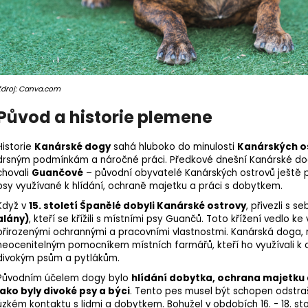
Zdroj: Canva.com
Původ a historie plemene
Historie
Kanárské dogy
sahá hluboko do minulosti
Kanárských o
drsným podmínkám a náročné práci. Předkové dnešní Kanárské dog
chovali
Guančové
– původní obyvatelé Kanárských ostrovů ještě př
psy využívané k hlídání, ochraně majetku a práci s dobytkem.
Když v
15. století Španělé dobyli Kanárské ostrovy
, přivezli s s
alány)
, kteří se křížili s místními psy Guančů. Toto křížení vedlo k
přirozenými ochrannými a pracovními vlastnostmi. Kanárská doga, 
neocenitelným pomocníkem místních farmářů, kteří ho využívali k o
divokým psům a pytlákům.
Původním účelem dogy bylo
hlídání dobytka, ochrana majetku 
jako byly divoké psy a býci
. Tento pes musel být schopen odstraš
úzkém kontaktu s lidmi a dobytkem. Bohužel v obdobích 16. - 18. st