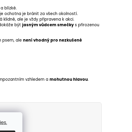
a blízké.
je ochotna je bránit za všech okolností.
lidně, ale je vždy připravena k akci.
 dokáže být
jasným vůdcem smečky
s přirozenou
m psem, ale
není vhodný pro nezkušené
impozantním vzhledem a
mohutnou hlavou
.
es.