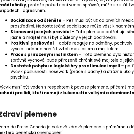
začátečníky
, protože pokud není veden správně, může se stát tv
případech i agresivním.
Socializace
od štěněte
– Pes musí být už od prvních měsíců 
prostředími. Nedostatečná socializace může vést k nadměrné
Stanovení jasných pravidel
– Toto plemeno potřebuje silné
jasné a majitel musí být důsledný v jejich dodržování.
Pozitivní posilování
– dobře reaguje na odměny, pochvaly a
vyvolat odpor a narušit vztah mezi psem a majitelem.
Práce s přirozeným instinktem
– Toto plemeno bylo histor
správně vychová, bude přirozeně chránit své majitele a jejic
Dostatek pohybu a logické hry pro stimulaci mysli
– potř
Výcvik poslušnosti,
nosework
(práce s pachy) a strážné úkol
psychiku.
Výcvik musí být veden s respektem k povaze plemene, přičemž maji
nehodí pro lidi, kteří nemají zkušenosti s velkými a dominant
Zdraví plemene
Perro de Presa Canario je celkově zdravé plemeno s průměrnou dé
některá
genetická onemocnění
: