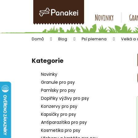
K
Přejít
na
o
obsah
Zpět
Zpět
Novinky
Gran
š
do
do
í
k
obchodu
obchodu
Domů
Blog
Psí plemena
Velká a
P
o
Kategorie
Přeskočit
s
kategorie
t
Novinky
r
Granule pro psy
a
Pamlsky pro psy
n
Doplňky výživy pro psy
n
Konzervy pro psy
í
Kapsičky pro psy
p
Antiparazitika pro psy
a
Kosmetika pro psy
n