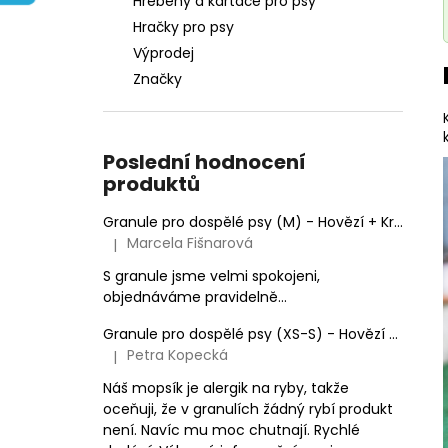
Hřebeny a kartáče pro psy
e
Hračky pro psy
l
Výprodej
Značky
Poslední hodnocení
produktů
Granule pro dospělé psy (M) - Hovězí + Krůtí 9kg
Marcela Fišnarová
|
Hodnocení produktu je 5 z 5 hvězdiček.
S granule jsme velmi spokojeni,
objednáváme pravidelně...
Granule pro dospělé psy (XS-S) - Hovězí + Krůtí
Petra Kopecká
|
Hodnocení produktu je 5 z 5 hvězdiček.
Náš mopsík je alergik na ryby, takže
oceňuji, že v granulích žádný rybí produkt
není. Navíc mu moc chutnají. Rychlé