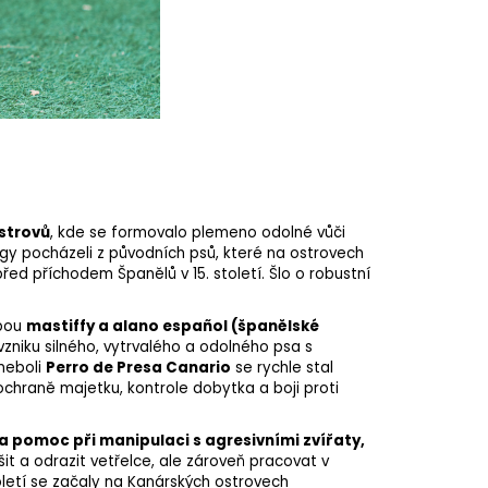
strovů
, kde se formovalo
plemeno
odolné vůči
y pocházeli z původních psů, které na ostrovech
ed příchodem Španělů v 15. století. Šlo o robustní
ebou
mastiffy a alano español (španělské
e vzniku silného, vytrvalého a odolného psa s
neboli
Perro de Presa Canario
se rychle stal
chraně majetku, kontrole dobytka a boji proti
a pomoc při manipulaci s agresivními zvířaty,
it a odrazit vetřelce, ale zároveň pracovat v
oletí se začaly na Kanárských ostrovech