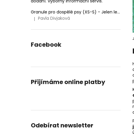
dodání. Výborný informační servis.
Granule pro dospělé psy (XS-S) - Jelen lesní (SENSITIVE) 9kg
Pavla Divjaková
|
Hodnocení produktu je 5 z 5 hvězdiček.
Facebook
Přijímáme online platby
Odebírat newsletter