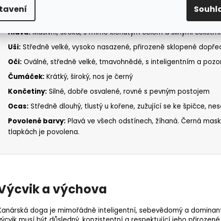
Srst:
Krátká, přiléhavá, drsná na dotek, bez podsady
tavení
Souhl
Tvar těla:
Robustní, svalnaté, mohutné s harmonickou stavbou 
Hlava:
Masivní, široká, s mírně klenutým čelem a silnými čelistmi
Uši:
Středně velké, vysoko nasazené, přirozeně sklopené dopřed
Oči:
Oválné, středně velké, tmavohnědé, s inteligentním a poz
Čumáček:
Krátký, široký, nos je černý
Končetiny:
Silné, dobře osvalené, rovné s pevným postojem
Ocas:
Středně dlouhý, tlustý u kořene, zužující se ke špičce, n
Povolené barvy:
Plavá ve všech odstínech, žíhaná. Černá mas
tlapkách je povolena.
Výcvik a výchova
Kanárská doga je mimořádně inteligentní, sebevědomý a dominantn
výcvik musí být důsledný, konzistentní a respektující jeho přirozen