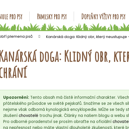
ule pro psy
Pamlsky pro psy
Doplňky výživy pro psy
Co potřebujete najít?
 obří plemena psů
Kanárská doga: Klidný obr, který neustupuje 
Kanárská doga: Klidný obr, kte
HLEDAT
chrání
Doporučujeme
Upozornění:
Tento obsah má čistě informační charakter. Všech
přátelského průvodce ve světě pejskařů. Snažíme se ze všech sil
nejsme však odborná kynologická encyklopedie. Může se tedy st
zkušení
chovatelé
trochu jinak. Články na našem blogu a webu sl
Pro odborné poradenství se prosím obraťte na oficiální
chovatel
na nepřesnost nebo máte vlastní dlouholeté zkušenosti, které b