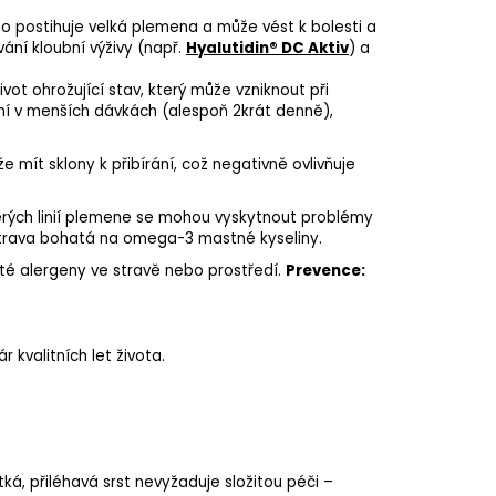
 postihuje velká plemena a může vést k bolesti a
ání kloubní výživy (např.
Hyalutidin® DC Aktiv
) a
vot ohrožující stav, který může vzniknout při
í v menších dávkách (alespoň 2krát denně),
mít sklony k přibírání, což negativně ovlivňuje
rých linií plemene se mohou vyskytnout problémy
 strava bohatá na omega-3 mastné kyseliny.
ité alergeny ve stravě nebo prostředí.
Prevence:
 kvalitních let života.
á, přiléhavá srst nevyžaduje složitou péči –