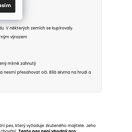
asím
těla
u. V některých zemích se kupírovaly.
orným výrazem
esený mírně zahnutý
ka nesmí přesahovat oči.
Bílá skvrna na hrudi
a
í pes, který vyžaduje zkušeného majitele. Jeho
é chování.
Tento pes není vhodný pro