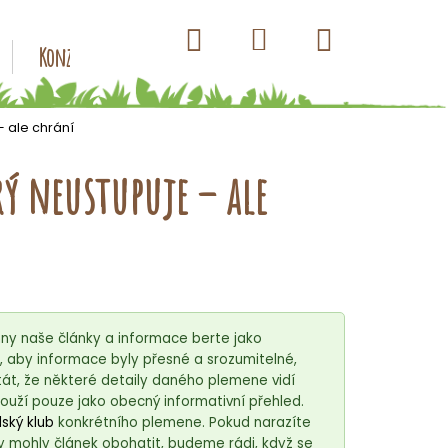
Hledat
Nákupní
Přihlášení
Konzervy pro psy
Kapsičky pro psy
Antiparazitik
košík
– ale chrání
rý neustupuje – ale
ny naše články a informace berte jako
, aby informace byly přesné a srozumitelné,
át, že některé detaily daného plemene vidí
ouží pouze jako obecný informativní přehled.
ský klub
konkrétního plemene. Pokud narazíte
y mohly článek obohatit, budeme rádi, když se