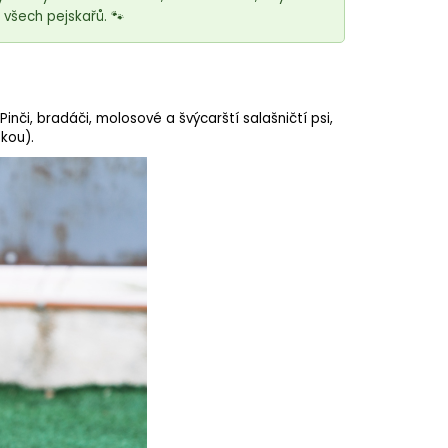
všech pejskařů. 🐾
nči, bradáči, molosové a švýcarští salašničtí psi,
kou).