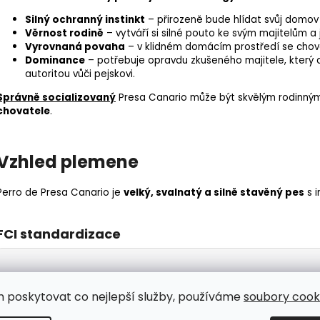
Silný ochranný instinkt
– přirozeně bude hlídat svůj domov 
Věrnost rodině
– vytváří si silné pouto ke svým majitelům a 
Vyrovnaná povaha
– v klidném domácím prostředí se chová k
Dominance
– potřebuje opravdu zkušeného majitele, který
autoritou vůči pejskovi.
Správně socializovaný
Presa Canario může být skvělým rodinný
chovatele
.
Vzhled plemene
Perro de Presa Canario je
velký, svalnatý a silně stavěný pes
s 
FCI standardizace
Výška:
Psi: 60 - 66 cm, Feny: 56 - 62 cm
m poskytovat co nejlepší služby, používáme
soubory cooki
Váha:
Psi: 50 - 65 kg, Feny: 40 - 55 kg