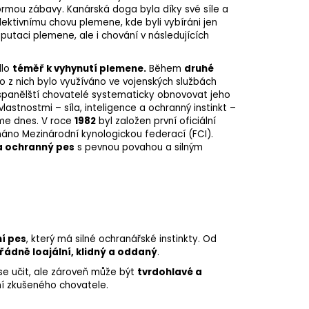
formou zábavy. Kanárská doga byla díky své síle a
ektivnímu chovu plemene, kde byli vybíráni jen
eputaci plemene, ale i chování v následujících
dlo
téměř k vyhynutí plemene.
Během
druhé
o z nich bylo využíváno ve vojenských službách
španělští chovatelé systematicky obnovovat jeho
astnostmi – síla, inteligence a ochranný instinkt –
áme dnes. V roce
1982
byl založen první oficiální
áno Mezinárodní kynologickou federací (FCI).
a ochranný pes
s pevnou povahou a silným
í pes
, který má silné ochranářské instinkty. Od
ádně loajální, klidný a oddaný
.
se učit, ale zároveň může být
tvrdohlavé a
ní zkušeného chovatele.