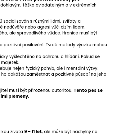
rdohlavým, těžko ovladatelným a v extrémních
socializován s různými lidmi, zvířaty a
 nedůvěře nebo agresi vůči cizím lidem.
ho, ale spravedlivého vůdce. Hranice musí být
 pozitivní posilování. Tvrdé metody výcviku mohou
icky vyšlechtěno na ochranu a hlídání. Pokud se
h majetek.
ebuje nejen fyzický pohyb, ale i mentální výzvy.
y ho dokážou zaměstnat a pozitivně působí na jeho
tel musí být přirozenou autoritou.
Tento pes se
ními plemeny.
lkou života
9 – 11 let
, ale může být náchylný na