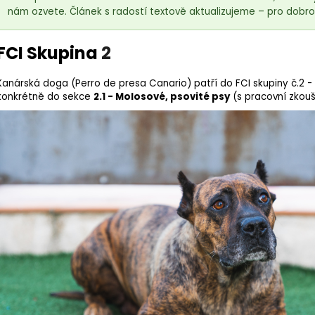
nám ozvete. Článek s radostí textově aktualizujeme – pro dobro 
FCI Skupina
2
Kanárská doga (Perro de presa Canario) patří do FCI skupiny č.2 - Pi
konkrétně do sekce
2.1 - Molosové, psovité psy
(s pracovní zkouš
18kg (2x9kg)