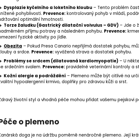
🔸
Dysplazie kyčelního a loketního kloubu
– Tento problém často
snížené pohyblivosti.
Prevence:
kontrolovaný pohyb v mládí, podáv
udržování optimální hmotnosti.
🔸
Torze žaludku (Gastrický dilatační volvulus –
GDV
)
– Jde o ži
nadměrném příjmu potravy a následném pohybu.
Prevence:
krmen
omezení fyzické aktivity po jídle.
🔸
Obezita
– Pokud Presa Canario nepřijímá dostatek pohybu, může 
klouby a srdce.
Prevence:
vyvážená strava a dostatek pohybu.
🔸
Problémy se srdcem (dilatovaná
kardiomyopatie
)
– U někte
se srdečním svalem.
Prevence:
pravidelné veterinární kontroly a
🔸
Kožní alergie a podráždění
– Plemeno může být citlivé na urč
kvalitní
hypoalergenní krmivo
, doplňky pro zdravou kůži a srst.
Zdravý životní styl a vhodná péče mohou přidat vašemu pejskovi pár
Péče o plemeno
Kanárská doga je na údržbu poměrně nenáročné plemeno. Její krátk